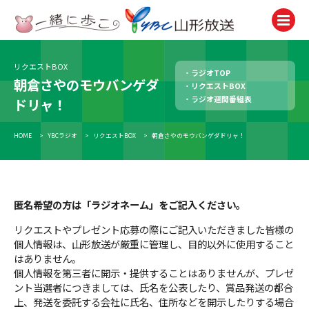
リクエストBOX
ラジオTOP
テレビ
朝倉さやのモウバンゲダ
リクエストBOX
TV
ラジオ週間番組表
ドリャ！
ラジオ
Radio
HOME
>
YBCラジオ
>
リクエストBOX
>
朝倉さやのモウバンゲダドリャ！
ニュース
News
匿名希望の方は「ラジオネーム」をご記入ください。
アナウンサー
Announcer
リクエストやプレゼント応募の際にご記入いただきました皆様の
個人情報は、山形放送が厳重に管理し、目的以外に使用すること
イベント
はありません。
Event
個人情報を第三者に開示・提供することはありませんが、プレゼ
ント当選者につきましては、氏名を公表したり、賞品発送の都合
試写会・プレゼント
上、発送を委託する会社に氏名、住所などを開示したりする場合
Present