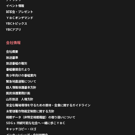
イベント情報
試写会・プレゼント
ＹＢＣオンデマンド
YBCトピックス
YBCアプリ
会社情報
会社概要
放送基準
放送番組の種別
番組審議会だより
青少年向けの番組案内
緊急地震速報について
個人情報保護基本方針
国民保護業務計画
山形放送 人権方針
安全な職場環境を守るための接待・会食に関するガイドライン
未管理著作物裁定制度に関する方針
視聴データ（非特定視聴履歴）の取り扱いについて
SDGｓ 持続可能な社会へ 一緒に歩こＹＢＣ
キャッチコピー・ロゴ
インターンシップ・会社説明会