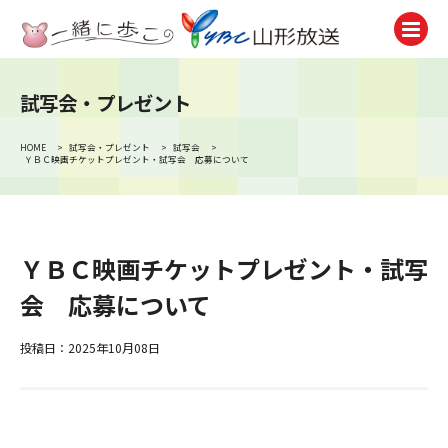
試写会・プレゼント
テレビ
TV
HOME
>
試写会・プレゼント
>
試写会
>
ＹＢＣ映画チケットプレゼント・試写会 応募について
ラジオ
Radio
ニュース
News
ＹＢＣ映画チケットプレゼント・試写
会 応募について
アナウンサー
Announcer
投稿日：2025年10月08日
イベント
Event
試写会・プレゼント
Present