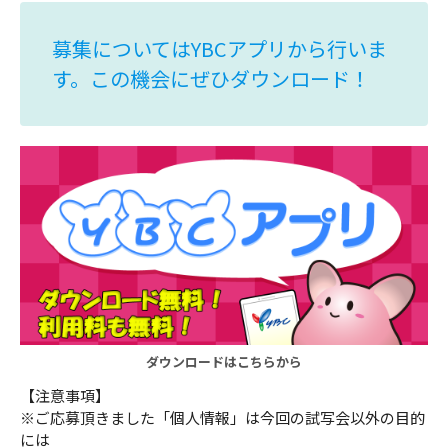
募集についてはYBCアプリから行いま
ＹＢＣオンデマンド
す。この機会にぜひダウンロード！
やまがた情熱市場
ダウンロード
はこちらから
【注意事項】
※ご応募頂きました「個人情報」は今回の試写会以外の目的
には