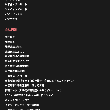
試写会・プレゼント
ＹＢＣオンデマンド
YBCトピックス
YBCアプリ
会社情報
会社概要
放送基準
放送番組の種別
番組審議会だより
青少年向けの番組案内
緊急地震速報について
個人情報保護基本方針
国民保護業務計画
山形放送 人権方針
安全な職場環境を守るための接待・会食に関するガイドライン
未管理著作物裁定制度に関する方針
視聴データ（非特定視聴履歴）の取り扱いについて
SDGｓ 持続可能な社会へ 一緒に歩こＹＢＣ
キャッチコピー・ロゴ
インターンシップ・会社説明会
山形メディアタワー 社会科見学