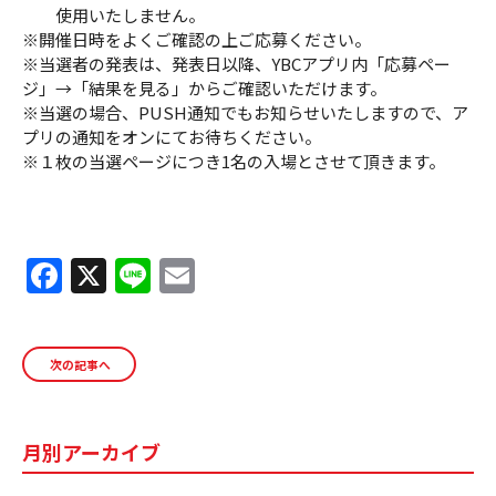
使用いたしません。
※開催日時をよくご確認の上ご応募ください。
※当選者の発表は、発表日以降、YBCアプリ内「応募ペー
ジ」→「結果を見る」からご確認いただけます。
※当選の場合、PUSH通知でもお知らせいたしますので、ア
プリの通知をオンにてお待ちください。
※１枚の当選ページにつき1名の入場とさせて頂きます。
F
X
Li
E
a
n
m
c
e
ai
次の記事へ
e
l
b
o
月別アーカイブ
o