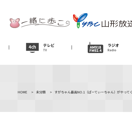
テレビ
TV
ニュース
テレビ
ラジオ
TV
Radio
News
イベント
Event
ＹＢＣオンデマンド
HOME
>
未分類
>
すがちゃん最高NO.1（ぱーてぃーちゃん）がやって