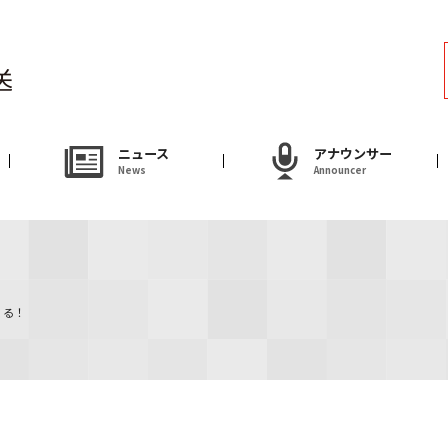
ラジオ
Radio
アナウンサー
ニュース
アナウンサー
News
Announcer
Announcer
試写会・プレゼ
Present
やまがた情熱市場
くる！