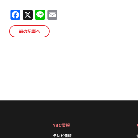
F
X
Li
E
a
n
m
c
e
ai
前の記事へ
e
l
b
o
o
k
YBC情報
テレビ情報