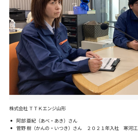
株式会社 ＴＴＫエンジ山形
阿部 亜紀（あべ・あき）さん
菅野 樹（かんの・いつき）さん ２０２１年入社 寒河江