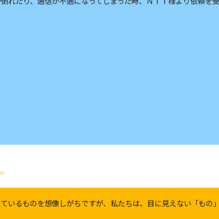
が倒れたり、通信が不通になってしまった時、ＮＴＴ様より依頼を
す
。
っているものを想像しがちですが、私たちは、目に見えない「もの