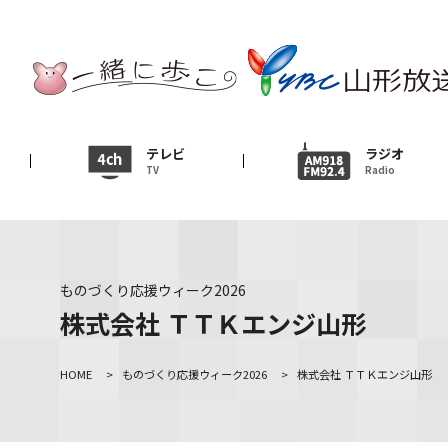
テレビ
TV
ニュース
テレビ
ラジオ
TV
Radio
News
イベント
Event
ものづくり応援ウィーク2026
ＹＢＣオンデマンド
株式会社 ＴＴＫエンジ山形
HOME
>
ものづくり応援ウィーク2026
>
株式会社 ＴＴＫエンジ山形