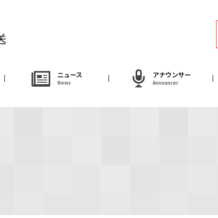
ラジオ
Radio
アナウンサー
ニュース
アナウンサー
News
Announcer
Announcer
試写会・プレゼ
Present
やまがた情熱市場