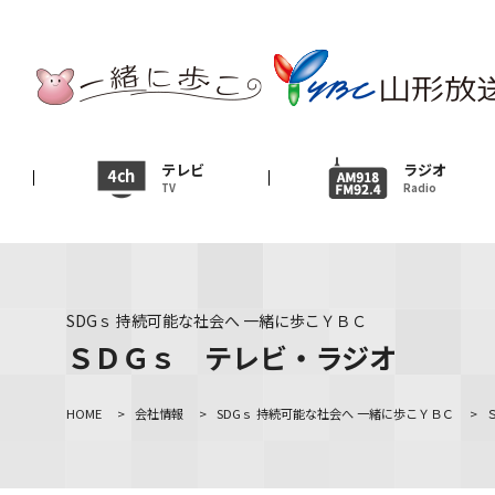
テレビ
TV
ニュース
テレビ
ラジオ
TV
Radio
News
イベント
Event
SDGｓ 持続可能な社会へ 一緒に歩こＹＢＣ
ＹＢＣオンデマンド
ＳＤＧｓ テレビ・ラジオ
HOME
>
会社情報
>
SDGｓ 持続可能な社会へ 一緒に歩こＹＢＣ
>