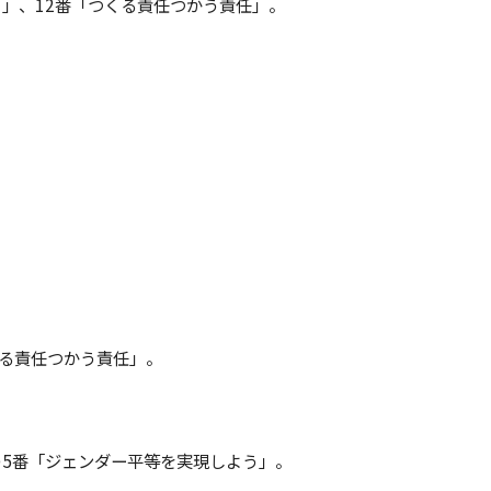
り」、12番「つくる責任つかう責任」。
くる責任つかう責任」。
標の5番「ジェンダー平等を実現しよう」。