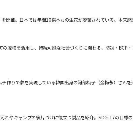
≫ を開催。日本では年間10億本もの生花が廃棄されている。本来
西町の廃校を活用し、持続可能な社会づくりに関わる、防災・BCP・
ムチ作りで夢を実現している韓国出身の阿部梅子（金梅永）さんを迎え
汚れやキャンプの後片づけに役立つ製品を紹介。SDGs17の目標