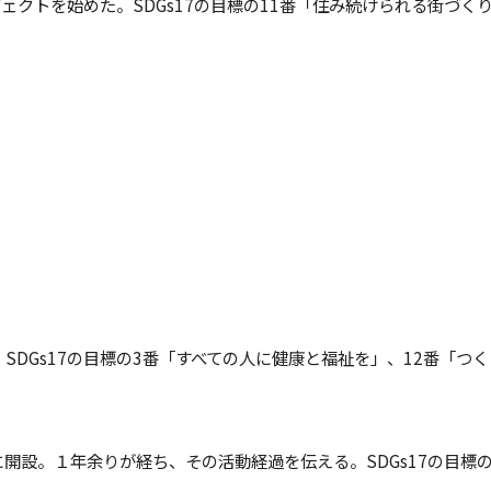
クトを始めた。SDGs17の目標の11番「住み続けられる街づく
SDGs17の目標の3番「すべての人に健康と福祉を」、12番「つ
形市に開設。１年余りが経ち、その活動経過を伝える。SDGs17の目