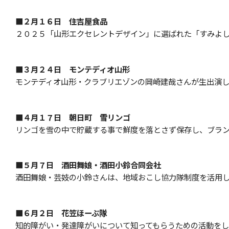
■２月１６日 住吉屋食品
２０２５「山形エクセレントデザイン」に選ばれた「すみよ
■３月２４日 モンテディオ山形
モンテディオ山形・クラブリエゾンの岡崎建哉さんが生出演
■４月１７日
朝日町 雪リンゴ
リンゴを雪の中で貯蔵する事で鮮度を落とさず保存し、ブラ
■５月７日 酒田舞娘・酒田小鈴合同会社
酒田舞娘・芸妓の小鈴さんは、地域おこし協力隊制度を活用
■６月２日 花笠ほーぷ隊
知的障がい・発達障がいについて知ってもらうための活動を