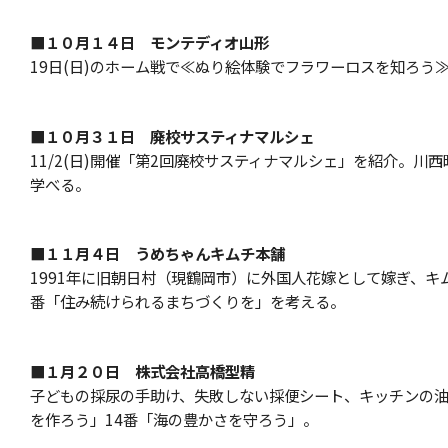
■１０月１４日 モンテディオ山形
19日(日)のホーム戦で≪ぬり絵体験でフラワーロスを知ろう
■１０月３１日 廃校サスティナマルシェ
11/2(日)開催「第2回廃校サスティナマルシェ」を紹介。川
学べる。
■１１月４日 うめちゃんキムチ本舗
1991年に旧朝日村（現鶴岡市）に外国人花嫁として嫁ぎ、キ
番「住み続けられるまちづくりを」を考える。
■１月２０日 株式会社高橋型精
子どもの採尿の手助け、失敗しない採便シート、キッチンの油
を作ろう」14番「海の豊かさを守ろう」。