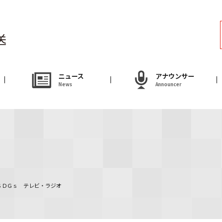
ラジオ
Radio
アナウンサー
ニュース
アナウンサー
News
Announcer
Announcer
試写会・プレゼ
Present
やまがた情熱市場
ＳＤＧｓ テレビ・ラジオ