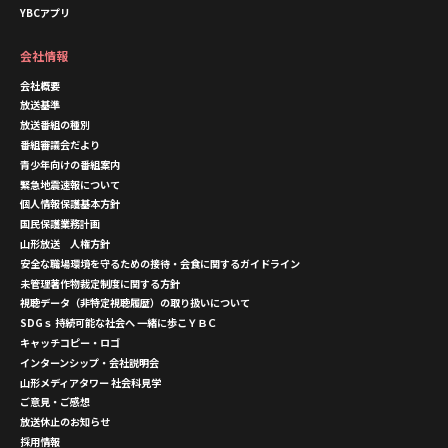
YBCアプリ
会社情報
会社概要
放送基準
放送番組の種別
番組審議会だより
青少年向けの番組案内
緊急地震速報について
個人情報保護基本方針
国民保護業務計画
山形放送 人権方針
安全な職場環境を守るための接待・会食に関するガイドライン
未管理著作物裁定制度に関する方針
視聴データ（非特定視聴履歴）の取り扱いについて
SDGｓ 持続可能な社会へ 一緒に歩こＹＢＣ
キャッチコピー・ロゴ
インターンシップ・会社説明会
山形メディアタワー 社会科見学
ご意見・ご感想
放送休止のお知らせ
採用情報