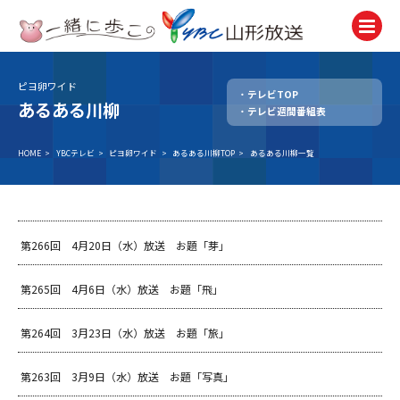
ピヨ卵ワイド
テレビTOP
テレビ
あるある川柳
テレビ週間番組表
TV
ラジオ
HOME
>
YBCテレビ
>
ピヨ卵ワイド
>
あるある川柳TOP
>
あるある川柳一覧
Radio
ニュース
News
第266回 4月20日（水）放送 お題「芽」
アナウンサー
Announcer
第265回 4月6日（水）放送 お題「飛」
イベント
第264回 3月23日（水）放送 お題「旅」
Event
試写会・プレゼント
第263回 3月9日（水）放送 お題「写真」
Present