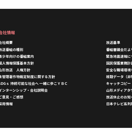
会社情報
会社概要
放送基準
放送番組の種別
番組審議会だよ
青少年向けの番組案内
緊急地震速報に
個人情報保護基本方針
国民保護業務計
山形放送 人権方針
安全な職場環境
未管理著作物裁定制度に関する方針
視聴データ（非
SDGｓ 持続可能な社会へ 一緒に歩こＹＢＣ
キャッチコピー
インターンシップ・会社説明会
山形メディアタ
ご意見・ご感想
放送休止のお知
採用情報
日本テレビ系列