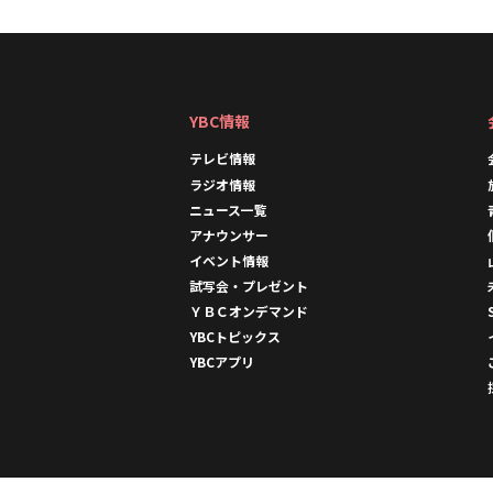
k
YBC情報
テレビ情報
ラジオ情報
ニュース一覧
アナウンサー
イベント情報
試写会・プレゼント
ＹＢＣオンデマンド
YBCトピックス
YBCアプリ