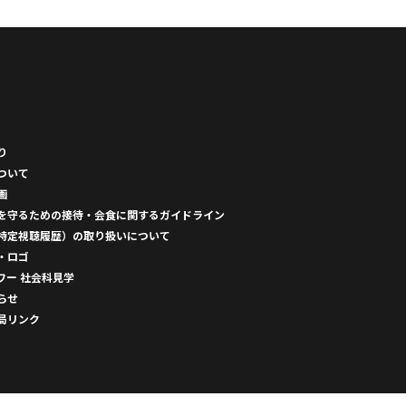
り
ついて
画
を守るための接待・会食に関するガイドライン
特定視聴履歴）の取り扱いについて
・ロゴ
ワー 社会科見学
らせ
局リンク