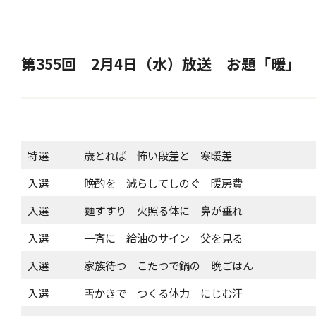
第355回 2月4日（水）放送 お題「暖」
特選
歳とれば 怖い段差と 寒暖差
入選
晩酌を 減らしてしのぐ 暖房費
入選
麺すすり 火照る体に 鼻が垂れ
入選
一斉に 給油のサイン 父を見る
入選
家族待つ こたつで鍋の 晩ごはん
入選
雪かきで つくる体力 にじむ汗