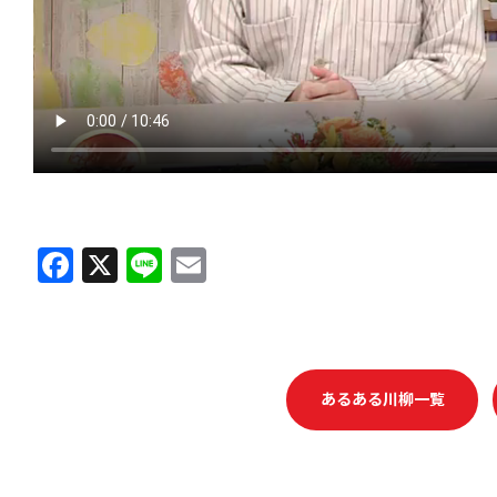
F
X
Li
E
a
n
m
c
e
ai
e
l
b
あるある川柳一覧
o
o