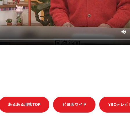
あるある川柳TOP
ピヨ卵ワイド
YBCテレビ