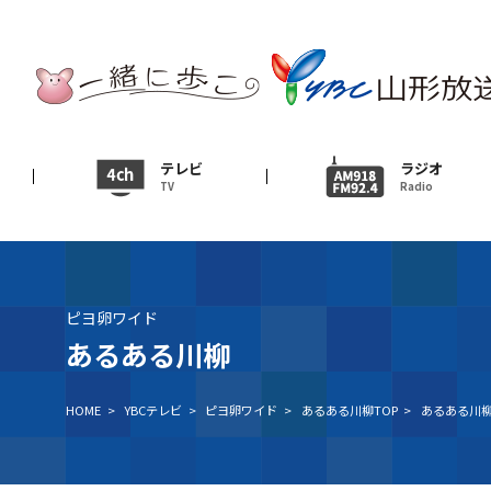
テレビ
TV
ニュース
テレビ
ラジオ
TV
Radio
News
イベント
Event
ピヨ卵ワイド
ＹＢＣオンデマンド
あるある川柳
HOME
>
YBCテレビ
>
ピヨ卵ワイド
>
あるある川柳TOP
>
あるある川