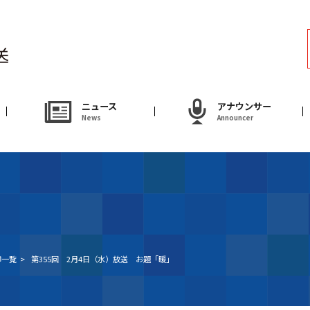
ラジオ
Radio
アナウンサー
ニュース
アナウンサー
News
Announcer
Announcer
試写会・プレゼ
Present
やまがた情熱市場
柳一覧
>
第355回 2月4日（水）放送 お題「暖」