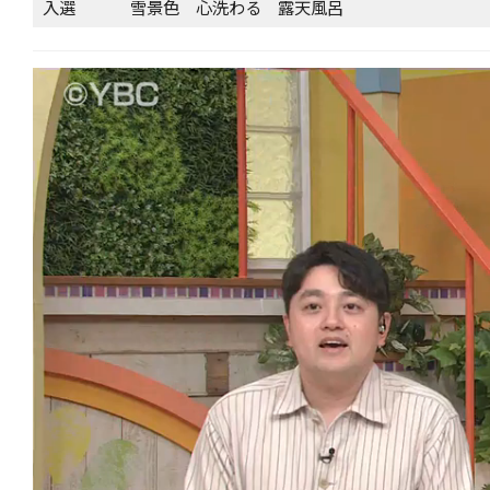
入選
雪景色 心洗わる 露天風呂