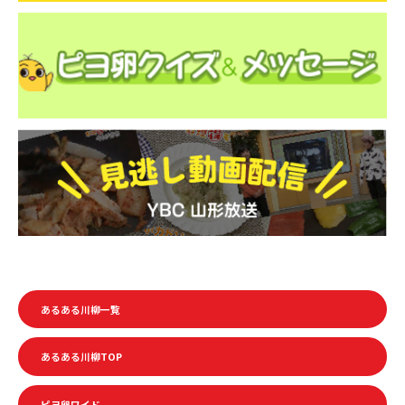
k
あるある川柳一覧
あるある川柳TOP
ピヨ卵ワイド