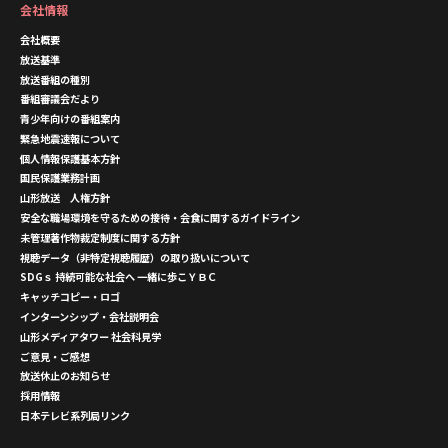
会社情報
会社概要
放送基準
放送番組の種別
番組審議会だより
青少年向けの番組案内
緊急地震速報について
個人情報保護基本方針
国民保護業務計画
山形放送 人権方針
安全な職場環境を守るための接待・会食に関するガイドライン
未管理著作物裁定制度に関する方針
視聴データ（非特定視聴履歴）の取り扱いについて
SDGｓ 持続可能な社会へ 一緒に歩こＹＢＣ
キャッチコピー・ロゴ
インターンシップ・会社説明会
山形メディアタワー 社会科見学
ご意見・ご感想
放送休止のお知らせ
採用情報
日本テレビ系列局リンク