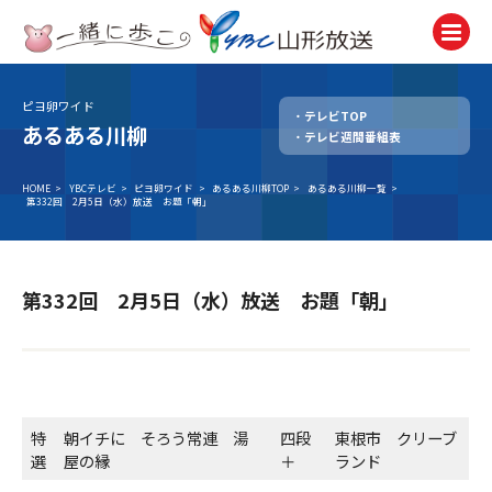
ピヨ卵ワイド
テレビTOP
テレビ
あるある川柳
テレビ週間番組表
TV
ラジオ
HOME
>
YBCテレビ
>
ピヨ卵ワイド
>
あるある川柳TOP
>
あるある川柳一覧
>
第332回 2月5日（水）放送 お題「朝」
Radio
ニュース
News
第332回 2月5日（水）放送 お題「朝」
アナウンサー
Announcer
イベント
Event
特
朝イチに そろう常連 湯
四段
東根市 クリーブ
選
屋の縁
＋
ランド
試写会・プレゼント
Present