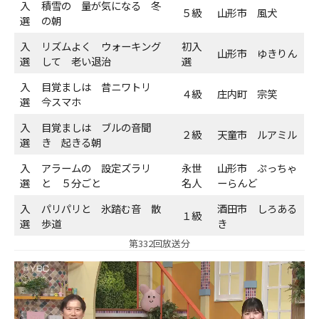
入
積雪の 量が気になる 冬
５級
山形市 風犬
選
の朝
ＹＢＣオンデマンド
入
リズムよく ウォーキング
初入
山形市 ゆきりん
選
して 老い退治
選
やまがた情熱市場
入
目覚ましは 昔ニワトリ
４級
庄内町 宗笑
選
今スマホ
入
目覚ましは ブルの音聞
２級
天童市 ルアミル
選
き 起きる朝
入
アラームの 設定ズラリ
永世
山形市 ぷっちゃ
選
と ５分ごと
名人
ーらんど
入
パリパリと 氷踏む音 散
酒田市 しろある
１級
選
歩道
き
第332回放送分