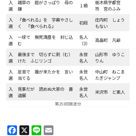
入
雑草の 庭がさっぱり 母の
栃木県宇都宮
１級
選
鎌
市 宮のふみ
ＹＢＣオンデマンド
入
『食べれる』を 字幕やさし
庄内町 しょう
初段
選
く 『食べられる』
もない
やまがた情熱市場
入
一球で 無死満塁を 封じ込
名人
高畠町 凡爺
選
む
（3）
入
最後まで 切らずに剥（む）
永世
山形市 ゆうこ
選
けた ふじリンゴ
名人
りん
入
足音で 誰が来たかを 言い
永世
中山町 ねこま
選
当てる
名人
たぎジャンプ
入
見事だが 読めぬ大家の 書
永世
米沢市 ど素人
選
道展
名人
第253回放送分
F
X
Li
E