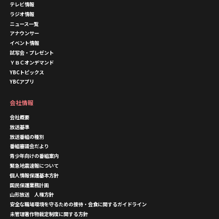
テレビ情報
ラジオ情報
ニュース一覧
アナウンサー
イベント情報
試写会・プレゼント
ＹＢＣオンデマンド
YBCトピックス
YBCアプリ
会社情報
会社概要
放送基準
放送番組の種別
番組審議会だより
青少年向けの番組案内
緊急地震速報について
個人情報保護基本方針
国民保護業務計画
山形放送 人権方針
安全な職場環境を守るための接待・会食に関するガイドライン
未管理著作物裁定制度に関する方針