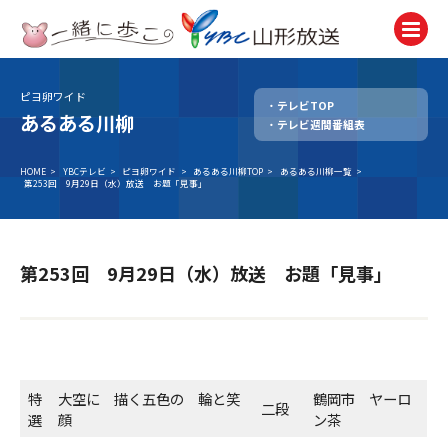
ピヨ卵ワイド
テレビTOP
テレビ
あるある川柳
テレビ週間番組表
TV
ラジオ
HOME
>
YBCテレビ
>
ピヨ卵ワイド
>
あるある川柳TOP
>
あるある川柳一覧
>
第253回 9月29日（水）放送 お題「見事」
Radio
ニュース
News
第253回 9月29日（水）放送 お題「見事」
アナウンサー
Announcer
イベント
Event
特
大空に 描く五色の 輪と笑
鶴岡市 ヤーロ
二段
選
顔
ン茶
試写会・プレゼント
Present