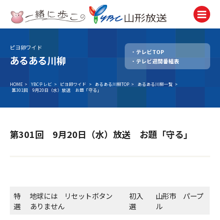
ピヨ卵ワイド
テレビTOP
テレビ
あるある川柳
テレビ週間番組表
TV
ラジオ
HOME
>
YBCテレビ
>
ピヨ卵ワイド
>
あるある川柳TOP
>
あるある川柳一覧
>
第301回 9月20日（水）放送 お題「守る」
Radio
ニュース
News
第301回 9月20日（水）放送 お題「守る」
アナウンサー
Announcer
イベント
Event
特
地球には リセットボタン
初入
山形市 パープ
選
ありません
選
ル
試写会・プレゼント
Present