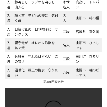
入
鈴鳴らし ラジオを鳴らし
永世
高畠町 トレパ
選
山入る
名人
ン
ＹＢＣオンデマンド
入
顔と声 子どもの変に 気付
名
山形市 柿の種
選
く母
人
やまがた情熱市場
入
日焼け止め 日傘帽子に サ
二段
宮城県 喜久美
選
ングラス
入
留守電が オレオレ詐欺を
山形市 ひろし
名人
選
防ぐ策
です
入
休肝日 守れるはずない こ
三川町 ひろリ
三段
選
の暑さ
ン
入
温暖化 蔵王の樹氷 守りた
南陽市 裸のビ
九段
選
い
ーナス
第301回放送分