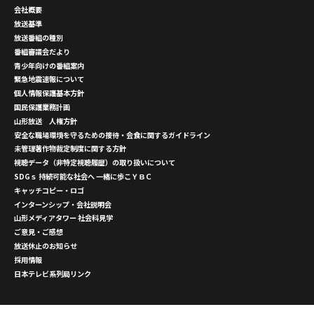
会社概要
放送基準
放送番組の種別
番組審議会だより
青少年向けの番組案内
緊急地震速報について
個人情報保護基本方針
国民保護業務計画
山形放送 人権方針
安全な職場環境を守るための接待・会食に関するガイドライン
未管理著作物裁定制度に関する方針
視聴データ（非特定視聴履歴）の取り扱いについて
SDGｓ 持続可能な社会へ 一緒に歩こＹＢＣ
キャッチコピー・ロゴ
インターンシップ・会社説明会
山形メディアタワー 社会科見学
ご意見・ご感想
放送休止のお知らせ
採用情報
日本テレビ系列局リンク