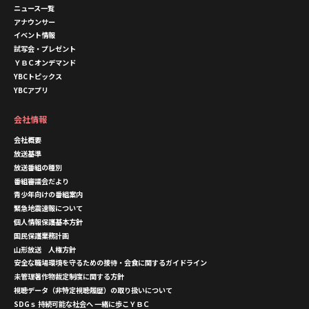
ニュース一覧
アナウンサー
イベント情報
試写会・プレゼント
ＹＢＣオンデマンド
YBCトピックス
YBCアプリ
会社情報
会社概要
放送基準
放送番組の種別
番組審議会だより
青少年向けの番組案内
緊急地震速報について
個人情報保護基本方針
国民保護業務計画
山形放送 人権方針
安全な職場環境を守るための接待・会食に関するガイドライン
未管理著作物裁定制度に関する方針
視聴データ（非特定視聴履歴）の取り扱いについて
SDGｓ 持続可能な社会へ 一緒に歩こＹＢＣ