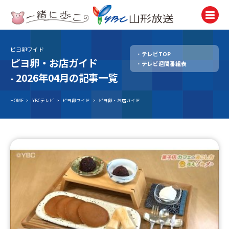
ピヨ卵ワイド
テレビTOP
テレビ
ピヨ卵・お店ガイド
テレビ週間番組表
TV
-
2026年04月の記事一覧
ラジオ
Radio
HOME
>
YBCテレビ
>
ピヨ卵ワイド
>
ピヨ卵・お店ガイド
ニュース
News
アナウンサー
Announcer
イベント
Event
試写会・プレゼント
Present