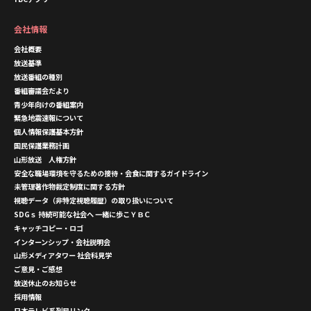
会社情報
会社概要
放送基準
放送番組の種別
番組審議会だより
青少年向けの番組案内
緊急地震速報について
個人情報保護基本方針
国民保護業務計画
山形放送 人権方針
安全な職場環境を守るための接待・会食に関するガイドライン
未管理著作物裁定制度に関する方針
視聴データ（非特定視聴履歴）の取り扱いについて
SDGｓ 持続可能な社会へ 一緒に歩こＹＢＣ
キャッチコピー・ロゴ
インターンシップ・会社説明会
山形メディアタワー 社会科見学
ご意見・ご感想
放送休止のお知らせ
採用情報
日本テレビ系列局リンク