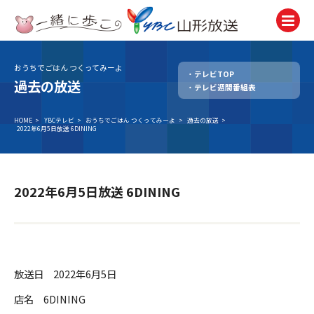
おうちでごはん つくってみーよ
テレビTOP
テレビ
過去の放送
テレビ週間番組表
TV
ラジオ
HOME
>
YBCテレビ
>
おうちでごはん つくってみーよ
>
過去の放送
>
2022年6月5日放送 6DINING
Radio
ニュース
News
2022年6月5日放送 6DINING
アナウンサー
Announcer
イベント
Event
放送日 2022年6月5日
試写会・プレゼント
店名 6DINING
Present