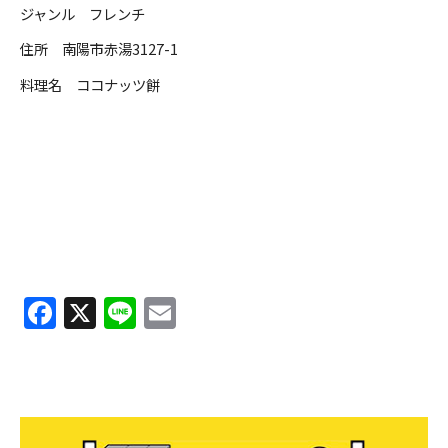
ジャンル フレンチ
住所 南陽市赤湯3127-1
ＹＢＣオンデマンド
料理名 ココナッツ餅
やまがた情熱市場
F
X
Li
E
a
n
m
c
e
ai
e
l
b