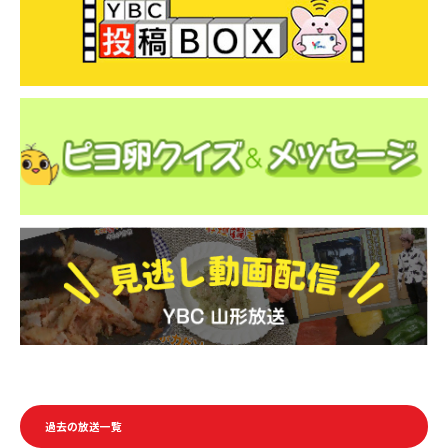
o
o
k
過去の放送一覧