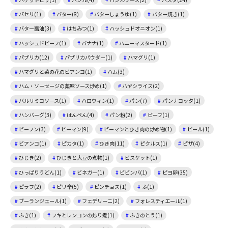
パセリ(1)
バター(8)
バターしょうゆ(1)
バター焼き(1)
バター醤油(3)
はちみつ(1)
ハッシュドオニオン(1)
ハッシュドビーフ(1)
バナナ(1)
ハニーマスタード(1)
パプリカ(12)
パプリカパウダー(1)
ハマグリ(1)
ハマグリと菜の花のビアンコ(1)
ハム(3)
ハム・ソーセージの薬味ソース炒め(1)
ハヤシライス(2)
バルサミコソース(1)
ハロウィン(1)
パン(7)
パンナコッタ(1)
ハンバーグ(3)
はんぺん(4)
パン粉(2)
ビーフ(1)
ビーフン(3)
ピーマン(9)
ピーマンとひき肉の炒め物(1)
ビール(1)
ビアンコ(1)
ピカタ(1)
ひき肉(11)
ピクルス(1)
ピザ(4)
ひじき(2)
ひじきと大豆の煮物(1)
ビスケット(1)
ひっぱりうどん(1)
ビネガー(1)
ビビンバ(1)
ピヨ卵(35)
ピラフ(2)
ピリ辛(5)
ピンチョス(1)
ふ(1)
ブーランジェール(1)
フェデリーニ(2)
フォレスティエール(1)
ふき(1)
フキとレンコンの炒り煮(1)
ふきのとう(1)