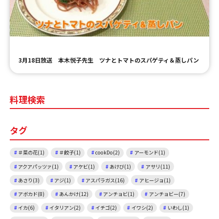
ＹＢＣオンデマンド
やまがた情熱市場
3月18日放送 本木悦子先生 ツナとトマトのスパゲティ＆蒸しパン
料理検索
タグ
＃菜の花(1)
＃餃子(1)
cookDo(2)
アーモンド(1)
アクアパッツァ(1)
アケビ(1)
あけび(1)
アサリ(11)
あさり(3)
アジ(1)
アスパラガス(16)
アヒージョ(1)
アボカド(8)
あんかけ(12)
アンチョビ(1)
アンチョビー(7)
イカ(6)
イタリアン(2)
イチゴ(2)
イワシ(2)
いわし(1)