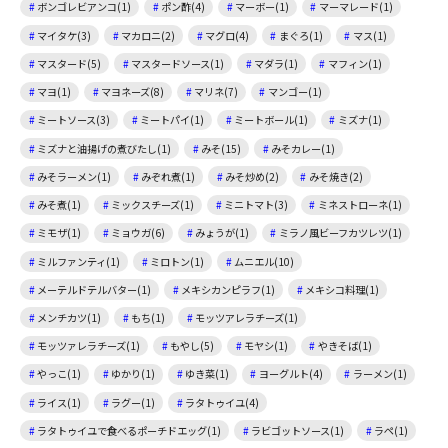
ボンゴレビアンコ(1)
ポン酢(4)
マーボー(1)
マーマレード(1)
マイタケ(3)
マカロニ(2)
マグロ(4)
まぐろ(1)
マス(1)
マスタード(5)
マスタードソース(1)
マダラ(1)
マフィン(1)
マヨ(1)
マヨネーズ(8)
マリネ(7)
マンゴー(1)
ミートソース(3)
ミートパイ(1)
ミートボール(1)
ミズナ(1)
ミズナと油揚げの煮びたし(1)
みそ(15)
みそカレー(1)
みそラーメン(1)
みぞれ煮(1)
みそ炒め(2)
みそ焼き(2)
みそ煮(1)
ミックスチーズ(1)
ミニトマト(3)
ミネストローネ(1)
ミモザ(1)
ミョウガ(6)
みょうが(1)
ミラノ風ビーフカツレツ(1)
ミルファンティ(1)
ミロトン(1)
ムニエル(10)
メーテルドテルバター(1)
メキシカンピラフ(1)
メキシコ料理(1)
メンチカツ(1)
もち(1)
モッツアレラチーズ(1)
モッツァレラチーズ(1)
もやし(5)
モヤシ(1)
やきそば(1)
やっこ(1)
ゆかり(1)
ゆき菜(1)
ヨーグルト(4)
ラーメン(1)
ライス(1)
ラグー(1)
ラタトゥイユ(4)
ラタトゥイユで食べるポーチドエッグ(1)
ラビゴットソース(1)
ラペ(1)