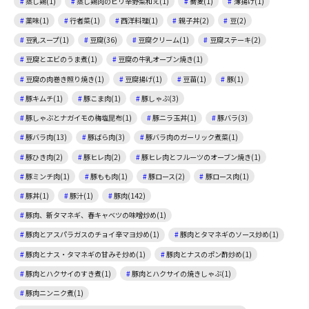
蒸し鶏(1)
蒸し鶏肉のピリ辛野菜和え(1)
蕎麦(1)
薄揚げ(1)
薬味(1)
行者菜(1)
西洋料理(1)
親子丼(2)
豆(2)
豆乳スープ(1)
豆腐(36)
豆腐クリーム(1)
豆腐ステーキ(2)
豆腐とエビのうま煮(1)
豆腐の牛乳オーブン焼き(1)
豆腐の肉巻き照り焼き(1)
豆腐揚げ(1)
豆苗(1)
豚(1)
豚キムチ(1)
豚こま肉(1)
豚しゃぶ(3)
豚しゃぶとナガイモの梅塩昆布(1)
豚ニラ玉丼(1)
豚バラ(3)
豚バラ肉(13)
豚ばら肉(3)
豚バラ肉のガーリック煮菜(1)
豚ひき肉(2)
豚ヒレ肉(2)
豚ヒレ肉とフルーツのオーブン焼き(1)
豚ミンチ肉(1)
豚もも肉(1)
豚ロース(2)
豚ロース肉(1)
豚丼(1)
豚汁(1)
豚肉(142)
豚肉、新タマネギ、春キャベツの味噌炒め(1)
豚肉とアスパラガスのチョイ辛マヨ炒め(1)
豚肉とタマネギのソース炒め(1)
豚肉とナス・タマネギの甘みそ炒め(1)
豚肉とナスのポン酢炒め(1)
豚肉とハクサイのすき煮(1)
豚肉とハクサイの焼きしゃぶ(1)
豚肉ニンニク煮(1)