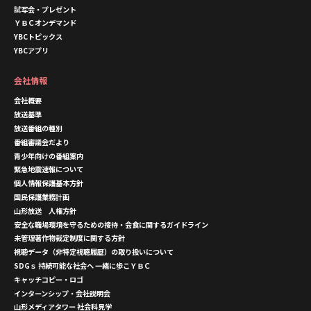
試写会・プレゼント
ＹＢＣオンデマンド
YBCトピックス
YBCアプリ
会社情報
会社概要
放送基準
放送番組の種別
番組審議会だより
青少年向けの番組案内
緊急地震速報について
個人情報保護基本方針
国民保護業務計画
山形放送 人権方針
安全な職場環境を守るための接待・会食に関するガイドライン
未管理著作物裁定制度に関する方針
視聴データ（非特定視聴履歴）の取り扱いについて
SDGｓ 持続可能な社会へ 一緒に歩こＹＢＣ
キャッチコピー・ロゴ
インターンシップ・会社説明会
山形メディアタワー 社会科見学