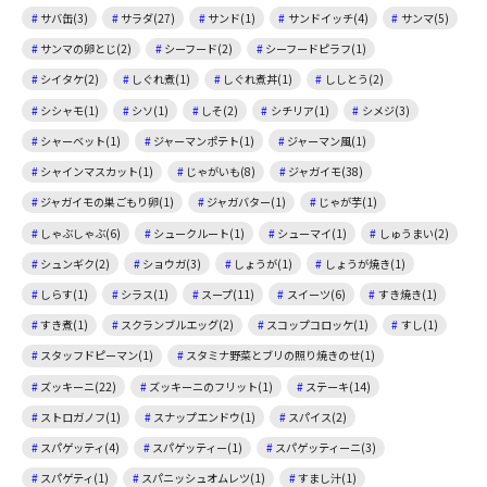
サバ缶(3)
サラダ(27)
サンド(1)
サンドイッチ(4)
サンマ(5)
サンマの卵とじ(2)
シーフード(2)
シーフードピラフ(1)
シイタケ(2)
しぐれ煮(1)
しぐれ煮丼(1)
ししとう(2)
シシャモ(1)
シソ(1)
しそ(2)
シチリア(1)
シメジ(3)
シャーベット(1)
ジャーマンポテト(1)
ジャーマン風(1)
シャインマスカット(1)
じゃがいも(8)
ジャガイモ(38)
ジャガイモの巣ごもり卵(1)
ジャガバター(1)
じゃが芋(1)
しゃぶしゃぶ(6)
シュークルート(1)
シューマイ(1)
しゅうまい(2)
シュンギク(2)
ショウガ(3)
しょうが(1)
しょうが焼き(1)
しらす(1)
シラス(1)
スープ(11)
スイーツ(6)
すき焼き(1)
すき煮(1)
スクランブルエッグ(2)
スコップコロッケ(1)
すし(1)
スタッフドピーマン(1)
スタミナ野菜とブリの照り焼きのせ(1)
ズッキーニ(22)
ズッキーニのフリット(1)
ステーキ(14)
ストロガノフ(1)
スナップエンドウ(1)
スパイス(2)
スパゲッティ(4)
スパゲッティー(1)
スパゲッティーニ(3)
スパゲティ(1)
スパニッシュオムレツ(1)
すまし汁(1)