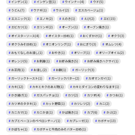
インゲン(1)
インゲン豆(1)
ウインナー(4)
ウド(5)
うどん(7)
ウナギ(1)
ウルイ(2)
エスカベージュ(1)
エスニック(1)
エノキ(2)
えのき(1)
えび(2)
エビ(15)
エビカツ(1)
エリンギ(2)
オーブン(1)
オーブン焼き(1)
オイスターソース(4)
オイスター炒め(1)
おくずかけ(1)
オクラ(3)
オクラみそ炒め(1)
オニオンリング(1)
おにぎり(3)
オムレツ(4)
おもてなしのお浸し(1)
おやき(1)
オリーブ(1)
オリーブオイル(2)
オレンジ(5)
お刺身(1)
お好み焼き(5)
お好み焼きハクサイ(1)
お正月(1)
お浸し(2)
お餅(1)
ガーリック(3)
ガーリックトースト(1)
ガーリックバター(2)
カオマンガイ(1)
カキ(12)
カキとキクのあえ物(1)
カキとダイコンの変わりなます(1)
かき揚げ(1)
ガスパッチョ(1)
カツ(2)
カツオ(4)
かつお(1)
カツオのタタキ(1)
カット野菜(1)
カツレツ(2)
カニ(2)
カニカマ(1)
カニかま(1)
かば焼き(1)
カブ(6)
かぶ(2)
カブとベーコンのペペロンチーノ(1)
カプレーゼ(1)
カボチャ(13)
かぼちゃ(1)
カボチャと牛肉のみそバター炒め(1)