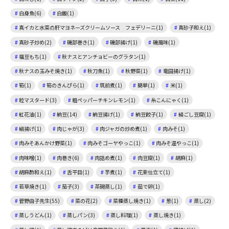
白身魚(6)
白飯(1)
真イカと水菜の肝マヨネーズクリームソース フェデリーニ(1)
真砂子和え(1)
真砂子炒め(2)
磯部巻き(1)
磯部揚げ(1)
磯風味(1)
福豆もち(1)
秋ナスとアンチョビーのグラタン(1)
秋ナスの玉みそ焼き(1)
秋刀魚(1)
秋野菜(1)
竜田揚げ(1)
筍(1)
筍のきんぴら(1)
筑前煮(1)
簡単(1)
米(1)
粒マスタード(3)
粗ペッパーチキンレモン(1)
糸こんにゃく(1)
紅花油(1)
納豆(14)
納豆揚げ(1)
納豆餃子(1)
絹ごし豆腐(1)
絹揚げ(1)
肉じゃが(3)
肉ジャガの炒め煮(1)
肉みそ(1)
肉みそあんかけ野菜(1)
肉みそゴーヤやっこ(1)
肉みそ温やっこ(1)
肉味噌(1)
肉巻き(6)
肉詰め煮(1)
肉豆腐(1)
胡麻(1)
胡麻酢和え(1)
舌平目(1)
芋煮(1)
花束仕立て(1)
若草焼き(1)
茄子(3)
茶碗蒸し(1)
茹で卵(1)
菅野由子先生(55)
菜の花(2)
菜種蒸し焼き(1)
葱(1)
蒸し(2)
蒸しうどん(1)
蒸しパン(3)
蒸し料理(1)
蒸し焼き(1)