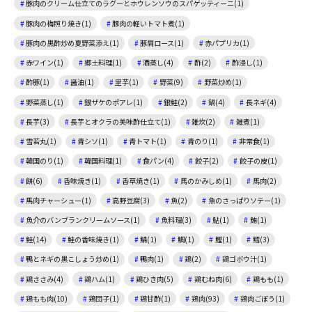
豚肉のクリーム仕立てのラグーとホウレンソウのスパゲッティーニ(1)
豚肉の梅照り焼き(1)
豚肉の軽いトマト煮(1)
豚肉の黒酢炒め夏野菜添え(1)
豚肩ロース(1)
赤パプリカ(1)
赤ワイン(1)
郷土料理(1)
酒蒸し(4)
酢(2)
酢浸し(1)
酢豚(1)
醤油(1)
里芋(1)
野菜(9)
野菜炒め(1)
野菜蒸し(1)
銀ザケのポアレ(1)
銀鮭(2)
鍋(4)
長ネギ(4)
長芋(3)
長芋とオクラの美味酢仕立て(1)
雑炊(2)
雑煮(1)
雪若丸(1)
青シソ(1)
青トマト(1)
青のり(1)
非常食(1)
韓国のり(1)
韓国料理(1)
食パン(4)
餃子(2)
餃子の皮(1)
餅(6)
香味焼き(1)
香草焼き(1)
馬のかみしめ(1)
馬肉(2)
馬肉チャーシュー(1)
高野豆腐(3)
魚(2)
魚のさっぱりソテー(1)
魚介のバンブランクリームソース(1)
魚料理(3)
鮎(1)
鮪(1)
鮭(14)
鮭の香味焼き(1)
鯖(1)
鯛(1)
鰹(1)
鱈(3)
鴨とネギの黒こしょう炒め(1)
鴨肉(1)
鶏(2)
鶏ゴボウ汁(1)
鶏ささみ(4)
鶏ハム(1)
鶏ひき肉(5)
鶏むね肉(6)
鶏もも(1)
鶏もも肉(10)
鶏団子(1)
鶏甘酢(1)
鶏肉(93)
鶏肉ごぼう(1)