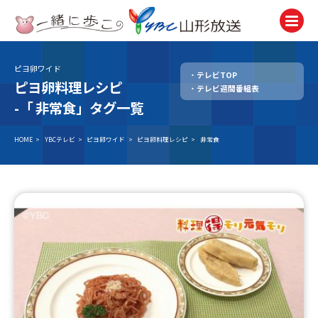
ピヨ卵ワイド
テレビTOP
テレビ
ピヨ卵料理レシピ
テレビ週間番組表
TV
-「
非常食」タグ一覧
ラジオ
Radio
HOME
>
YBCテレビ
>
ピヨ卵ワイド
>
ピヨ卵料理レシピ
>
非常食
ニュース
News
アナウンサー
Announcer
イベント
Event
試写会・プレゼント
Present