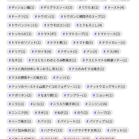
ディジョン風(1)
デミグラスソース(3)
てりたま(1)
トースト(4)
ドーナツ(1)
トウガン(1)
トウガンと鶏団子のスープ(1)
トウバンジャン(1)
トウモロコシ(2)
とうもろこし(4)
トッカルビ(1)
トマト(47)
トマトスープ(1)
トマトソース(2)
トマトのリゾット(1)
トマト煮(1)
トマト缶(3)
ドライカレー(1)
ドリア(1)
ナガイモ(6)
ナゲット(3)
ナシ(3)
ナス(49)
なす(2)
ナスとちくわのとろみ酢焼き(1)
ナスとトマトの麻婆ソテー(1)
ナスと肉の炒めレモンおろし添え(1)
ナスのみそマヨ焼き(1)
ナスの野菜チーズ焼き(1)
ナッツ(1)
ナッツのペーストと山菜アイコのフェデリーニ(1)
ナットウエッグサンド(1)
ナポリタン(2)
なまり節(1)
ナンプラー(1)
ニョッキ(1)
ニラ(11)
にら(1)
ニラ入り親子丼(1)
ニンジン(16)
ニンニク(9)
ネギ(1)
ねぎ(2)
のり(2)
ハーブ(2)
ハーブ焼き(1)
パイ(1)
パイシート(1)
パイナップル(1)
パイ包み焼き(1)
ハクサイ(13)
ハクサイ牛すき丼(1)
バケット(1)
バケットピザ(1)
バジル(4)
バジルソース(2)
パスタ(24)