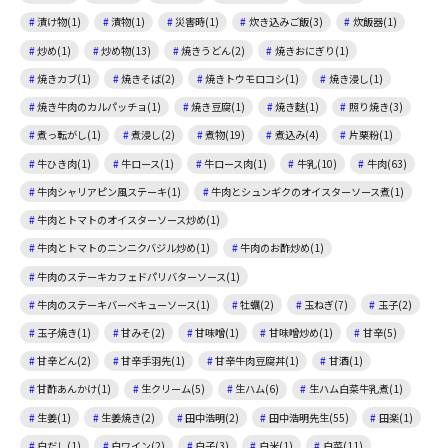
漬け物(1)
漬物(1)
災害時(1)
炊き込みご飯(3)
炊飯器(1)
炒め(1)
炒め物(13)
焼きうどん(2)
焼きおにぎり(1)
焼きカブ(1)
焼きそば(2)
焼きトウモロコシ(1)
焼き浸し(1)
焼き牛肉のカルパッチョ(1)
焼き豆腐(1)
焼き麩(1)
照り焼き(3)
煮っ転がし(1)
煮浸し(2)
煮物(19)
煮込み(4)
片栗粉(1)
牛ひき肉(1)
牛ロース(1)
牛ロース肉(1)
牛乳(10)
牛肉(63)
牛肉シャリアピン風ステーキ(1)
牛肉とシュンギクのオイスターソース煮(1)
牛肉とトマトのオイスターソース炒め(1)
牛肉とトマトのニンニクバジル炒め(1)
牛肉のお酢炒め(1)
牛肉のステーキカフェドパリバターソース(1)
牛肉のステーキバーベキューソース(1)
牡蠣(2)
玉ねぎ(7)
玉子(2)
玉子焼き(1)
甘みそ(2)
甘味噌(1)
甘味噌炒め(1)
甘辛(5)
甘辛どん(2)
甘辛手羽先(1)
甘辛牛肉豆腐丼(1)
甘酒(1)
甘酢あんかけ(1)
生クリーム(5)
生ハム(6)
生ハム白菜牛乳煮(1)
生姜(1)
生姜焼き(2)
田中浩明(2)
田中浩明先生(55)
田楽(1)
白だし(1)
白ワイン(2)
白子(3)
白米(1)
白菜(11)