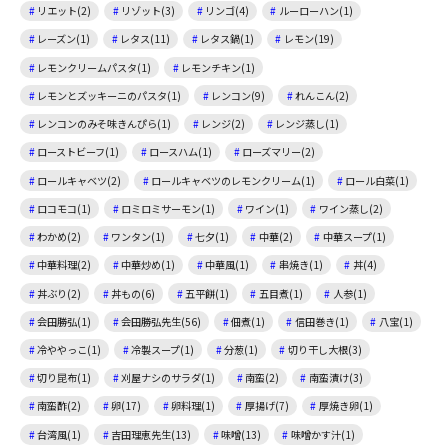
リエット(2)
リゾット(3)
リンゴ(4)
ルーローハン(1)
レーズン(1)
レタス(11)
レタス鍋(1)
レモン(19)
レモンクリームパスタ(1)
レモンチキン(1)
レモンとズッキーニのパスタ(1)
レンコン(9)
れんこん(2)
レンコンのみそ味きんぴら(1)
レンジ(2)
レンジ蒸し(1)
ローストビーフ(1)
ロースハム(1)
ローズマリー(2)
ロールキャベツ(2)
ロールキャベツのレモンクリーム(1)
ロール白菜(1)
ロコモコ(1)
ロミロミサーモン(1)
ワイン(1)
ワイン蒸し(2)
わかめ(2)
ワンタン(1)
七夕(1)
中華(2)
中華スープ(1)
中華料理(2)
中華炒め(1)
中華風(1)
串焼き(1)
丼(4)
丼ぶり(2)
丼もの(6)
五平餅(1)
五目煮(1)
人参(1)
会田勝弘(1)
会田勝弘先生(56)
佃煮(1)
信田巻き(1)
八宝(1)
冷ややっこ(1)
冷製スープ(1)
分葱(1)
切り干し大根(3)
切り昆布(1)
刈屋ナシのサラダ(1)
南蛮(2)
南蛮漬け(3)
南蛮酢(2)
卵(17)
卵料理(1)
厚揚げ(7)
厚焼き卵(1)
台湾風(1)
吉田理恵先生(13)
味噌(13)
味噌かす汁(1)