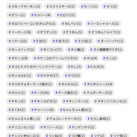
スモークサーモン(1)
スライスチーズ(1)
セージ(1)
セリ(3)
ゼリー(1)
セルリー(4)
セロリ(12)
セロリとベーコンのきんぴら(1)
せんべい(1)
ソースシャスール(1)
ソーセージ(6)
ぞうすい(1)
そうめん(5)
そうめんリメイク(1)
ソテー(22)
そば(3)
そぼろ(1)
そら豆(1)
ダージーパイ(1)
ターメリック(1)
ダイコン(17)
タイ風(1)
タイ風春雨サラダ(1)
タケノコ(4)
タケノコのクリームパスタ(1)
タコ(4)
たこ(2)
タコとトマトのガーリックソテー(1)
だし(3)
たたき(2)
ダッカルビ(1)
タマネギ(27)
タラ(13)
タラのチェダーチーズ焼き(1)
タルタル(1)
タルタルソース(4)
タルト(1)
チーズ(36)
チーズ焼き(1)
チェダーチーズ(2)
チキン(5)
チキンカピタ(1)
チキンソテー(1)
チキンフリカッセ(1)
ちくわ(5)
チャーハン(4)
ちゃんちゃん焼き(1)
ちゃんちゃん蒸し(1)
チョコレートケーキ(1)
ちらし寿司(1)
チリコンカン(1)
チリソース(1)
チンゲンサイ(2)
チンジャオロース(1)
つくね(3)
つけ麺(1)
ツナ(2)
ツナ缶(1)