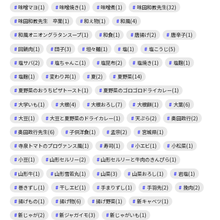
味噌マヨ(1)
味噌焼き(1)
味噌煮(1)
味田和教先生(32)
味田和教先生 卒業(1)
和え物(1)
和風(4)
和風オニオングラタンスープ(1)
和食(1)
唐揚げ(2)
唐辛子(1)
回鍋肉(1)
団子(3)
坦々麺(1)
塩(1)
塩こうじ(5)
塩サバ(2)
塩ちゃんこ(1)
塩昆布(2)
塩焼き(1)
塩麴(1)
塩麹(1)
変わり丼(1)
夏(2)
夏野菜(14)
夏野菜のおうちピザトースト(1)
夏野菜のゴロゴロドライカレー(1)
大学いも(1)
大根(4)
大根おろし(7)
大根餅(1)
大葉(6)
大豆(1)
大豆と夏野菜のドライカレー(1)
天ぷら(2)
奥田政行(2)
奥田政行先生(6)
子供洋食(1)
孟宗(2)
宮城県(1)
寺泉トマトのプロヴァンス風(1)
寿司(1)
小エビ(1)
小松菜(1)
小豆(1)
山形セルリー(2)
山形セルリーと牛肉のきんぴら(1)
山形牛(1)
山形雪若丸(1)
山菜(3)
山菜おろし(1)
岩塩(1)
巻きずし(1)
干しエビ(1)
手まりずし(1)
手羽先(2)
挽肉(2)
揚げもの(1)
揚げ物(6)
揚げ野菜(1)
新キャベツ(1)
新じゃが(2)
新ジャガイモ(3)
新じゃがいも(1)