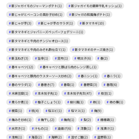
新ジャガイモのジャーマンポテト(1)
新ジャガイモの簡単牛乳キッシュ(1)
新じゃがとベーコンの真砂子炒め(1)
新ジャガの和風梅ポテト(1)
新じゃが芋(3)
新じゃが芋のサラダ(1)
新タマネギ(10)
新タマネギとジャパニーズペッパーフェデリーニ(1)
新タマネギと牛肉のチンジャオロース(1)
新タマネギと牛肉のみぞれ酢仕立て(1)
新タマネギのチーズ焼き(1)
新玉ねぎ(3)
旨辛(1)
昆布(1)
明太子(6)
春(2)
春キャベツ(12)
春キャベツと豚ばら肉のレンジ蒸し(1)
春キャベツと豚肉のウスターソース炒め(2)
春ニシン(1)
春ニラ(1)
春のサラダ(1)
春巻き(7)
春菊(1)
春野菜(3)
春雨(6)
木綿豆腐(1)
本木悦子先(1)
本木悦子先生(47)
枝豆(1)
柔らか煮(1)
柚子こしょう(1)
柳川風(1)
柿(1)
柿の種(1)
根菜(1)
桃(4)
桜エビ(1)
桜マス(1)
梅(9)
梅みそ炒め(1)
梅干し(2)
梅肉(1)
梨(2)
棒棒鶏(1)
水炊き(1)
汁もの(1)
油揚げ(6)
洋食(1)
浅漬け(1)
浅蜊(1)
海苔(2)
海鮮(2)
混ぜご飯(2)
温野菜(1)