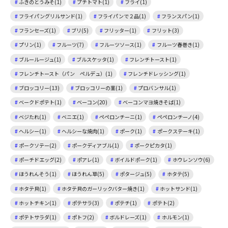
ふきのとうみそ(1)
プチトマト(1)
フライ(1)
フライパングリルサンド(1)
フライパンで２品(1)
フランスパン(1)
フランセーズ(1)
ブリ(5)
フリッター(1)
フリット(3)
プリン(1)
フルーツ(7)
フルーツソース(1)
フルーツ春巻き(1)
ブルールージュ(1)
ブルスケッタ(1)
フレンチトースト(1)
フレンチトースト（パン ペルデュ）(1)
フレンチドレッシング(1)
ブロッコリー(13)
ブロッコリーの茎(1)
プロバンサル(1)
ベークドポテト(1)
ベーコン(20)
ベーコンマヨ焼きそば(1)
ベジたれ(1)
ベニエ(1)
ペペロンチーニ(1)
ペペロンチーノ(4)
ヘルシー(1)
ヘルシーな焼肉(1)
ポーク(1)
ポークステーキ(1)
ポークソテー(2)
ポークディアブル(1)
ポークピカタ(1)
ポーチドエッグ(2)
ポアレ(1)
ボイルドポーク(1)
ホウレンソウ(6)
ほうれんそう(1)
ほうれん草(5)
ポタージュ(5)
ホタテ(5)
ホタテ貝(1)
ホタテ貝のガーリックバター焼き(1)
ホットサンド(1)
ホットチキン(1)
ポテサラ(3)
ポテチ(1)
ポテト(2)
ポテトサラダ(1)
ポトフ(2)
ボルドレーズ(1)
ホルモン(1)