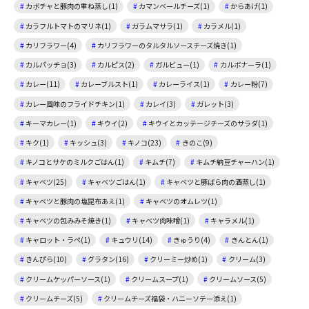
カボチャと豚肉の重ね蒸し(1)
カマンベールチーズ(1)
からあげ(1)
カラフルトマトのマリネ(1)
ガラムマサラ(1)
カラメル(1)
カリフラワー(4)
カリフラワーのタルタルソースチーズ焼き(1)
カルパッチョ(3)
カルピス(2)
ガルビュー(1)
カルボナーラ(1)
カレー(11)
カレーブルスト(1)
カレーライス(1)
カレー粉(7)
カレー風味のフライドチキン(1)
カレイ(3)
ガレット(3)
キーマカレー(1)
キウイ(2)
キウイとカッテージチーズのサラダ(1)
キク(1)
キッシュ(3)
キノコ(23)
きのこ(9)
キノコとサケのミルクごはん(1)
キムチ(7)
キムチ納豆チャーハン(1)
キャベツ(25)
キャベツごはん(1)
キャベツと豚ばら肉の酒蒸し(1)
キャベツと豚肉の塩昆布あえ(1)
キャベツのオムレツ(1)
キャベツの包みみそ焼き(1)
キャベツ肉味噌(1)
キャラメル(1)
キャロット・ラペ(1)
キュウリ(14)
きゅうり(4)
きんとん(1)
きんぴら(10)
グラタン(16)
クリーミー炒め(1)
クリーム(3)
クリームケッパーソース(1)
クリームスープ(1)
クリームソース(5)
クリームチーズ(5)
クリームチーズ福袋・ハニーソテー添え(1)