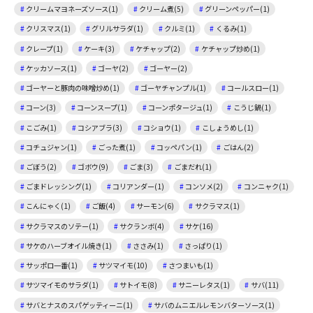
クリームマヨネーズソース(1)
クリーム煮(5)
グリーンペッパー(1)
クリスマス(1)
グリルサラダ(1)
クルミ(1)
くるみ(1)
クレープ(1)
ケーキ(3)
ケチャップ(2)
ケチャップ炒め(1)
ケッカソース(1)
ゴーヤ(2)
ゴーヤー(2)
ゴーヤーと豚肉の味噌炒め(1)
ゴーヤチャンプル(1)
コールスロー(1)
コーン(3)
コーンスープ(1)
コーンポタージュ(1)
こうじ鍋(1)
こごみ(1)
コシアブラ(3)
コショウ(1)
こしょうめし(1)
コチュジャン(1)
ごった煮(1)
コッペパン(1)
ごはん(2)
ごぼう(2)
ゴボウ(9)
ごま(3)
ごまだれ(1)
ごまドレッシング(1)
コリアンダー(1)
コンソメ(2)
コンニャク(1)
こんにゃく(1)
ご飯(4)
サーモン(6)
サクラマス(1)
サクラマスのソテー(1)
サクランボ(4)
サケ(16)
サケのハーブオイル焼き(1)
ささみ(1)
さっぱり(1)
サッポロ一番(1)
サツマイモ(10)
さつまいも(1)
サツマイモのサラダ(1)
サトイモ(8)
サニーレタス(1)
サバ(11)
サバとナスのスパゲッティーニ(1)
サバのムニエルレモンバターソース(1)