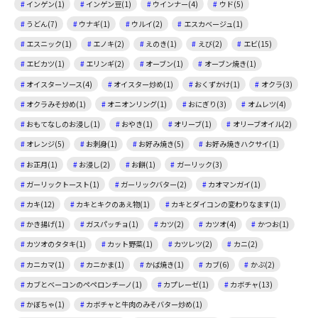
インゲン(1)
インゲン豆(1)
ウインナー(4)
ウド(5)
うどん(7)
ウナギ(1)
ウルイ(2)
エスカベージュ(1)
エスニック(1)
エノキ(2)
えのき(1)
えび(2)
エビ(15)
エビカツ(1)
エリンギ(2)
オーブン(1)
オーブン焼き(1)
オイスターソース(4)
オイスター炒め(1)
おくずかけ(1)
オクラ(3)
オクラみそ炒め(1)
オニオンリング(1)
おにぎり(3)
オムレツ(4)
おもてなしのお浸し(1)
おやき(1)
オリーブ(1)
オリーブオイル(2)
オレンジ(5)
お刺身(1)
お好み焼き(5)
お好み焼きハクサイ(1)
お正月(1)
お浸し(2)
お餅(1)
ガーリック(3)
ガーリックトースト(1)
ガーリックバター(2)
カオマンガイ(1)
カキ(12)
カキとキクのあえ物(1)
カキとダイコンの変わりなます(1)
かき揚げ(1)
ガスパッチョ(1)
カツ(2)
カツオ(4)
かつお(1)
カツオのタタキ(1)
カット野菜(1)
カツレツ(2)
カニ(2)
カニカマ(1)
カニかま(1)
かば焼き(1)
カブ(6)
かぶ(2)
カブとベーコンのペペロンチーノ(1)
カプレーゼ(1)
カボチャ(13)
かぼちゃ(1)
カボチャと牛肉のみそバター炒め(1)