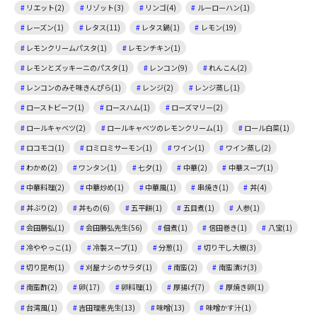
リエット(2)
リゾット(3)
リンゴ(4)
ルーローハン(1)
レーズン(1)
レタス(11)
レタス鍋(1)
レモン(19)
レモンクリームパスタ(1)
レモンチキン(1)
レモンとズッキーニのパスタ(1)
レンコン(9)
れんこん(2)
レンコンのみそ味きんぴら(1)
レンジ(2)
レンジ蒸し(1)
ローストビーフ(1)
ロースハム(1)
ローズマリー(2)
ロールキャベツ(2)
ロールキャベツのレモンクリーム(1)
ロール白菜(1)
ロコモコ(1)
ロミロミサーモン(1)
ワイン(1)
ワイン蒸し(2)
わかめ(2)
ワンタン(1)
七夕(1)
中華(2)
中華スープ(1)
中華料理(2)
中華炒め(1)
中華風(1)
串焼き(1)
丼(4)
丼ぶり(2)
丼もの(6)
五平餅(1)
五目煮(1)
人参(1)
会田勝弘(1)
会田勝弘先生(56)
佃煮(1)
信田巻き(1)
八宝(1)
冷ややっこ(1)
冷製スープ(1)
分葱(1)
切り干し大根(3)
切り昆布(1)
刈屋ナシのサラダ(1)
南蛮(2)
南蛮漬け(3)
南蛮酢(2)
卵(17)
卵料理(1)
厚揚げ(7)
厚焼き卵(1)
台湾風(1)
吉田理恵先生(13)
味噌(13)
味噌かす汁(1)