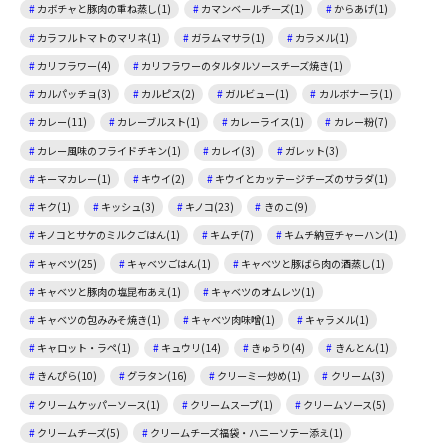
カボチャと豚肉の重ね蒸し(1)
カマンベールチーズ(1)
からあげ(1)
カラフルトマトのマリネ(1)
ガラムマサラ(1)
カラメル(1)
カリフラワー(4)
カリフラワーのタルタルソースチーズ焼き(1)
カルパッチョ(3)
カルピス(2)
ガルビュー(1)
カルボナーラ(1)
カレー(11)
カレーブルスト(1)
カレーライス(1)
カレー粉(7)
カレー風味のフライドチキン(1)
カレイ(3)
ガレット(3)
キーマカレー(1)
キウイ(2)
キウイとカッテージチーズのサラダ(1)
キク(1)
キッシュ(3)
キノコ(23)
きのこ(9)
キノコとサケのミルクごはん(1)
キムチ(7)
キムチ納豆チャーハン(1)
キャベツ(25)
キャベツごはん(1)
キャベツと豚ばら肉の酒蒸し(1)
キャベツと豚肉の塩昆布あえ(1)
キャベツのオムレツ(1)
キャベツの包みみそ焼き(1)
キャベツ肉味噌(1)
キャラメル(1)
キャロット・ラペ(1)
キュウリ(14)
きゅうり(4)
きんとん(1)
きんぴら(10)
グラタン(16)
クリーミー炒め(1)
クリーム(3)
クリームケッパーソース(1)
クリームスープ(1)
クリームソース(5)
クリームチーズ(5)
クリームチーズ福袋・ハニーソテー添え(1)