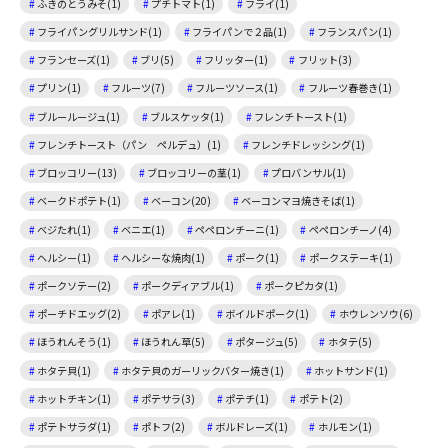
ふきのとうみそ(1)
プチトマト(1)
フライ(1)
フライパングリルサンド(1)
フライパンで２品(1)
フランスパン(1)
フランセーズ(1)
ブリ(5)
フリッター(1)
フリット(3)
プリン(1)
フルーツ(7)
フルーツソース(1)
フルーツ春巻き(1)
ブルールージュ(1)
ブルスケッタ(1)
フレンチトースト(1)
フレンチトースト（パン ペルデュ）(1)
フレンチドレッシング(1)
ブロッコリー(13)
ブロッコリーの茎(1)
プロバンサル(1)
ベークドポテト(1)
ベーコン(20)
ベーコンマヨ焼きそば(1)
ベジたれ(1)
ベニエ(1)
ペペロンチーニ(1)
ペペロンチーノ(4)
ヘルシー(1)
ヘルシーな焼肉(1)
ポーク(1)
ポークステーキ(1)
ポークソテー(2)
ポークディアブル(1)
ポークピカタ(1)
ポーチドエッグ(2)
ポアレ(1)
ボイルドポーク(1)
ホウレンソウ(6)
ほうれんそう(1)
ほうれん草(5)
ポタージュ(5)
ホタテ(5)
ホタテ貝(1)
ホタテ貝のガーリックバター焼き(1)
ホットサンド(1)
ホットチキン(1)
ポテサラ(3)
ポテチ(1)
ポテト(2)
ポテトサラダ(1)
ポトフ(2)
ボルドレーズ(1)
ホルモン(1)