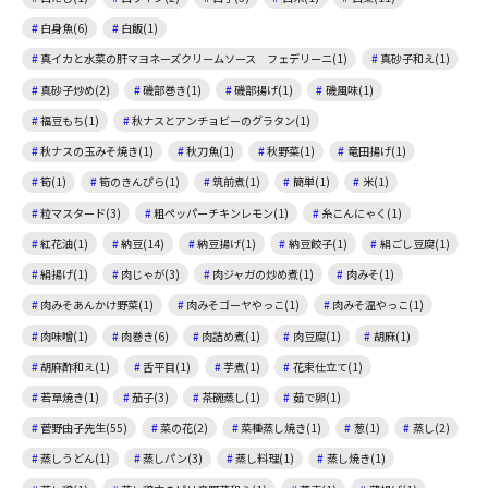
白身魚(6)
白飯(1)
真イカと水菜の肝マヨネーズクリームソース フェデリーニ(1)
真砂子和え(1)
真砂子炒め(2)
磯部巻き(1)
磯部揚げ(1)
磯風味(1)
福豆もち(1)
秋ナスとアンチョビーのグラタン(1)
秋ナスの玉みそ焼き(1)
秋刀魚(1)
秋野菜(1)
竜田揚げ(1)
筍(1)
筍のきんぴら(1)
筑前煮(1)
簡単(1)
米(1)
粒マスタード(3)
粗ペッパーチキンレモン(1)
糸こんにゃく(1)
紅花油(1)
納豆(14)
納豆揚げ(1)
納豆餃子(1)
絹ごし豆腐(1)
絹揚げ(1)
肉じゃが(3)
肉ジャガの炒め煮(1)
肉みそ(1)
肉みそあんかけ野菜(1)
肉みそゴーヤやっこ(1)
肉みそ温やっこ(1)
肉味噌(1)
肉巻き(6)
肉詰め煮(1)
肉豆腐(1)
胡麻(1)
胡麻酢和え(1)
舌平目(1)
芋煮(1)
花束仕立て(1)
若草焼き(1)
茄子(3)
茶碗蒸し(1)
茹で卵(1)
菅野由子先生(55)
菜の花(2)
菜種蒸し焼き(1)
葱(1)
蒸し(2)
蒸しうどん(1)
蒸しパン(3)
蒸し料理(1)
蒸し焼き(1)