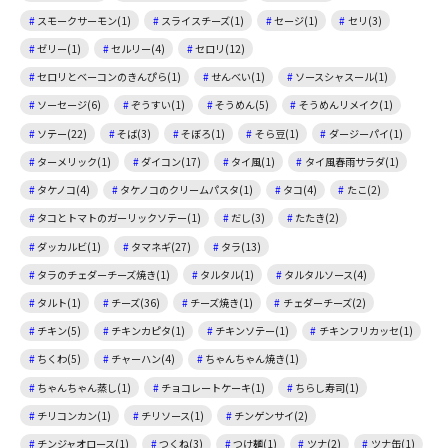
スモークサーモン(1)
スライスチーズ(1)
セージ(1)
セリ(3)
ゼリー(1)
セルリー(4)
セロリ(12)
セロリとベーコンのきんぴら(1)
せんべい(1)
ソースシャスール(1)
ソーセージ(6)
ぞうすい(1)
そうめん(5)
そうめんリメイク(1)
ソテー(22)
そば(3)
そぼろ(1)
そら豆(1)
ダージーパイ(1)
ターメリック(1)
ダイコン(17)
タイ風(1)
タイ風春雨サラダ(1)
タケノコ(4)
タケノコのクリームパスタ(1)
タコ(4)
たこ(2)
タコとトマトのガーリックソテー(1)
だし(3)
たたき(2)
ダッカルビ(1)
タマネギ(27)
タラ(13)
タラのチェダーチーズ焼き(1)
タルタル(1)
タルタルソース(4)
タルト(1)
チーズ(36)
チーズ焼き(1)
チェダーチーズ(2)
チキン(5)
チキンカピタ(1)
チキンソテー(1)
チキンフリカッセ(1)
ちくわ(5)
チャーハン(4)
ちゃんちゃん焼き(1)
ちゃんちゃん蒸し(1)
チョコレートケーキ(1)
ちらし寿司(1)
チリコンカン(1)
チリソース(1)
チンゲンサイ(2)
チンジャオロース(1)
つくね(3)
つけ麺(1)
ツナ(2)
ツナ缶(1)