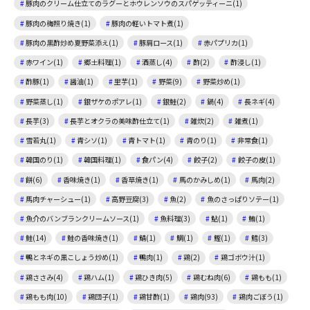
豚肉のクリーム仕立てのラグーとホウレンソウのスパゲッティーニ(1)
豚肉の梅照り焼き(1)
豚肉の軽いトマト煮(1)
豚肉の黒酢炒め夏野菜添え(1)
豚肩ロース(1)
赤パプリカ(1)
赤ワイン(1)
郷土料理(1)
酒蒸し(4)
酢(2)
酢浸し(1)
酢豚(1)
醤油(1)
里芋(1)
野菜(9)
野菜炒め(1)
野菜蒸し(1)
銀ザケのポアレ(1)
銀鮭(2)
鍋(4)
長ネギ(4)
長芋(3)
長芋とオクラの美味酢仕立て(1)
雑炊(2)
雑煮(1)
雪若丸(1)
青シソ(1)
青トマト(1)
青のり(1)
非常食(1)
韓国のり(1)
韓国料理(1)
食パン(4)
餃子(2)
餃子の皮(1)
餅(6)
香味焼き(1)
香草焼き(1)
馬のかみしめ(1)
馬肉(2)
馬肉チャーシュー(1)
高野豆腐(3)
魚(2)
魚のさっぱりソテー(1)
魚介のバンブランクリームソース(1)
魚料理(3)
鮎(1)
鮪(1)
鮭(14)
鮭の香味焼き(1)
鯖(1)
鯛(1)
鰹(1)
鱈(3)
鴨とネギの黒こしょう炒め(1)
鴨肉(1)
鶏(2)
鶏ゴボウ汁(1)
鶏ささみ(4)
鶏ハム(1)
鶏ひき肉(5)
鶏むね肉(6)
鶏もも(1)
鶏もも肉(10)
鶏団子(1)
鶏甘酢(1)
鶏肉(93)
鶏肉ごぼう(1)