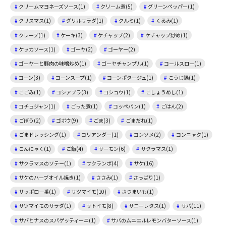
クリームマヨネーズソース(1)
クリーム煮(5)
グリーンペッパー(1)
クリスマス(1)
グリルサラダ(1)
クルミ(1)
くるみ(1)
クレープ(1)
ケーキ(3)
ケチャップ(2)
ケチャップ炒め(1)
ケッカソース(1)
ゴーヤ(2)
ゴーヤー(2)
ゴーヤーと豚肉の味噌炒め(1)
ゴーヤチャンプル(1)
コールスロー(1)
コーン(3)
コーンスープ(1)
コーンポタージュ(1)
こうじ鍋(1)
こごみ(1)
コシアブラ(3)
コショウ(1)
こしょうめし(1)
コチュジャン(1)
ごった煮(1)
コッペパン(1)
ごはん(2)
ごぼう(2)
ゴボウ(9)
ごま(3)
ごまだれ(1)
ごまドレッシング(1)
コリアンダー(1)
コンソメ(2)
コンニャク(1)
こんにゃく(1)
ご飯(4)
サーモン(6)
サクラマス(1)
サクラマスのソテー(1)
サクランボ(4)
サケ(16)
サケのハーブオイル焼き(1)
ささみ(1)
さっぱり(1)
サッポロ一番(1)
サツマイモ(10)
さつまいも(1)
サツマイモのサラダ(1)
サトイモ(8)
サニーレタス(1)
サバ(11)
サバとナスのスパゲッティーニ(1)
サバのムニエルレモンバターソース(1)