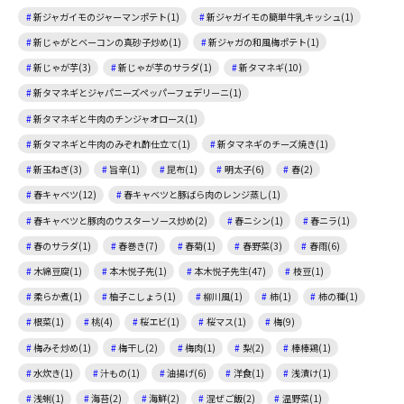
新ジャガイモのジャーマンポテト(1)
新ジャガイモの簡単牛乳キッシュ(1)
新じゃがとベーコンの真砂子炒め(1)
新ジャガの和風梅ポテト(1)
新じゃが芋(3)
新じゃが芋のサラダ(1)
新タマネギ(10)
新タマネギとジャパニーズペッパーフェデリーニ(1)
新タマネギと牛肉のチンジャオロース(1)
新タマネギと牛肉のみぞれ酢仕立て(1)
新タマネギのチーズ焼き(1)
新玉ねぎ(3)
旨辛(1)
昆布(1)
明太子(6)
春(2)
春キャベツ(12)
春キャベツと豚ばら肉のレンジ蒸し(1)
春キャベツと豚肉のウスターソース炒め(2)
春ニシン(1)
春ニラ(1)
春のサラダ(1)
春巻き(7)
春菊(1)
春野菜(3)
春雨(6)
木綿豆腐(1)
本木悦子先(1)
本木悦子先生(47)
枝豆(1)
柔らか煮(1)
柚子こしょう(1)
柳川風(1)
柿(1)
柿の種(1)
根菜(1)
桃(4)
桜エビ(1)
桜マス(1)
梅(9)
梅みそ炒め(1)
梅干し(2)
梅肉(1)
梨(2)
棒棒鶏(1)
水炊き(1)
汁もの(1)
油揚げ(6)
洋食(1)
浅漬け(1)
浅蜊(1)
海苔(2)
海鮮(2)
混ぜご飯(2)
温野菜(1)