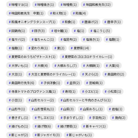
味噌マヨ(1)
味噌焼き(1)
味噌煮(1)
味田和教先生(32)
味田和教先生 卒業(1)
和え物(1)
和風(4)
和風オニオングラタンスープ(1)
和食(1)
唐揚げ(2)
唐辛子(1)
回鍋肉(1)
団子(3)
坦々麺(1)
塩(1)
塩こうじ(5)
塩サバ(2)
塩ちゃんこ(1)
塩昆布(2)
塩焼き(1)
塩麴(1)
塩麹(1)
変わり丼(1)
夏(2)
夏野菜(14)
夏野菜のおうちピザトースト(1)
夏野菜のゴロゴロドライカレー(1)
大学いも(1)
大根(4)
大根おろし(7)
大根餅(1)
大葉(6)
大豆(1)
大豆と夏野菜のドライカレー(1)
天ぷら(2)
奥田政行(2)
奥田政行先生(6)
子供洋食(1)
孟宗(2)
宮城県(1)
寺泉トマトのプロヴァンス風(1)
寿司(1)
小エビ(1)
小松菜(1)
小豆(1)
山形セルリー(2)
山形セルリーと牛肉のきんぴら(1)
山形牛(1)
山形雪若丸(1)
山菜(3)
山菜おろし(1)
岩塩(1)
巻きずし(1)
干しエビ(1)
手まりずし(1)
手羽先(2)
挽肉(2)
揚げもの(1)
揚げ物(6)
揚げ野菜(1)
新キャベツ(1)
新じゃが(2)
新ジャガイモ(3)
新じゃがいも(1)