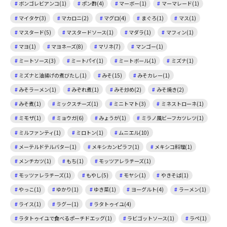
ボンゴレビアンコ(1)
ポン酢(4)
マーボー(1)
マーマレード(1)
マイタケ(3)
マカロニ(2)
マグロ(4)
まぐろ(1)
マス(1)
マスタード(5)
マスタードソース(1)
マダラ(1)
マフィン(1)
マヨ(1)
マヨネーズ(8)
マリネ(7)
マンゴー(1)
ミートソース(3)
ミートパイ(1)
ミートボール(1)
ミズナ(1)
ミズナと油揚げの煮びたし(1)
みそ(15)
みそカレー(1)
みそラーメン(1)
みぞれ煮(1)
みそ炒め(2)
みそ焼き(2)
みそ煮(1)
ミックスチーズ(1)
ミニトマト(3)
ミネストローネ(1)
ミモザ(1)
ミョウガ(6)
みょうが(1)
ミラノ風ビーフカツレツ(1)
ミルファンティ(1)
ミロトン(1)
ムニエル(10)
メーテルドテルバター(1)
メキシカンピラフ(1)
メキシコ料理(1)
メンチカツ(1)
もち(1)
モッツアレラチーズ(1)
モッツァレラチーズ(1)
もやし(5)
モヤシ(1)
やきそば(1)
やっこ(1)
ゆかり(1)
ゆき菜(1)
ヨーグルト(4)
ラーメン(1)
ライス(1)
ラグー(1)
ラタトゥイユ(4)
ラタトゥイユで食べるポーチドエッグ(1)
ラビゴットソース(1)
ラペ(1)