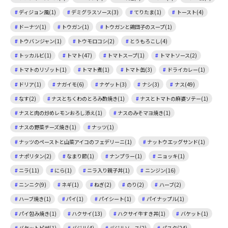
ディジョン風(1)
デミグラスソース(3)
てりたま(1)
トースト(4)
ドーナツ(1)
トウガン(1)
トウガンと鶏団子のスープ(1)
トウバンジャン(1)
トウモロコシ(2)
とうもろこし(4)
トッカルビ(1)
トマト(47)
トマトスープ(1)
トマトソース(2)
トマトのリゾット(1)
トマト煮(1)
トマト缶(3)
ドライカレー(1)
ドリア(1)
ナガイモ(6)
ナゲット(3)
ナシ(3)
ナス(49)
なす(2)
ナスとちくわのとろみ酢焼き(1)
ナスとトマトの麻婆ソテー(1)
ナスと肉の炒めレモンおろし添え(1)
ナスのみそマヨ焼き(1)
ナスの野菜チーズ焼き(1)
ナッツ(1)
ナッツのペーストと山菜アイコのフェデリーニ(1)
ナットウエッグサンド(1)
ナポリタン(2)
なまり節(1)
ナンプラー(1)
ニョッキ(1)
ニラ(11)
にら(1)
ニラ入り親子丼(1)
ニンジン(16)
ニンニク(9)
ネギ(1)
ねぎ(2)
のり(2)
ハーブ(2)
ハーブ焼き(1)
パイ(1)
パイシート(1)
パイナップル(1)
パイ包み焼き(1)
ハクサイ(13)
ハクサイ牛すき丼(1)
バケット(1)
バケットピザ(1)
バジル(4)
バジルソース(2)
パスタ(24)