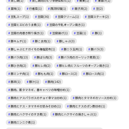
蒸し鶏(1)
蒸し鶏肉のピリ辛野菜和え(1)
蕎麦(1)
薄揚げ(1)
薬味(1)
行者菜(1)
西洋料理(1)
親子丼(2)
豆(2)
豆乳スープ(1)
豆腐(36)
豆腐クリーム(1)
豆腐ステーキ(2)
豆腐とエビのうま煮(1)
豆腐の牛乳オーブン焼き(1)
豆腐の肉巻き照り焼き(1)
豆腐揚げ(1)
豆苗(1)
豚(1)
豚キムチ(1)
豚こま肉(1)
豚しゃぶ(3)
豚しゃぶとナガイモの梅塩昆布(1)
豚ニラ玉丼(1)
豚バラ(3)
豚バラ肉(13)
豚ばら肉(3)
豚バラ肉のガーリック煮菜(1)
豚ひき肉(2)
豚ヒレ肉(2)
豚ヒレ肉とフルーツのオーブン焼き(1)
豚ミンチ肉(1)
豚もも肉(1)
豚ロース(2)
豚ロース肉(1)
豚丼(1)
豚汁(1)
豚肉(142)
豚肉、新タマネギ、春キャベツの味噌炒め(1)
豚肉とアスパラガスのチョイ辛マヨ炒め(1)
豚肉とタマネギのソース炒め(1)
豚肉とナス・タマネギの甘みそ炒め(1)
豚肉とナスのポン酢炒め(1)
豚肉とハクサイのすき煮(1)
豚肉とハクサイの焼きしゃぶ(1)
豚肉ニンニク煮(1)