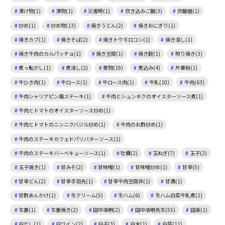
漬け物(1)
漬物(1)
災害時(1)
炊き込みご飯(3)
炊飯器(1)
炒め(1)
炒め物(13)
焼きうどん(2)
焼きおにぎり(1)
焼きカブ(1)
焼きそば(2)
焼きトウモロコシ(1)
焼き浸し(1)
焼き牛肉のカルパッチョ(1)
焼き豆腐(1)
焼き麩(1)
照り焼き(3)
煮っ転がし(1)
煮浸し(2)
煮物(19)
煮込み(4)
片栗粉(1)
牛ひき肉(1)
牛ロース(1)
牛ロース肉(1)
牛乳(10)
牛肉(63)
牛肉シャリアピン風ステーキ(1)
牛肉とシュンギクのオイスターソース煮(1)
牛肉とトマトのオイスターソース炒め(1)
牛肉とトマトのニンニクバジル炒め(1)
牛肉のお酢炒め(1)
牛肉のステーキカフェドパリバターソース(1)
牛肉のステーキバーベキューソース(1)
牡蠣(2)
玉ねぎ(7)
玉子(2)
玉子焼き(1)
甘みそ(2)
甘味噌(1)
甘味噌炒め(1)
甘辛(5)
甘辛どん(2)
甘辛手羽先(1)
甘辛牛肉豆腐丼(1)
甘酒(1)
甘酢あんかけ(1)
生クリーム(5)
生ハム(6)
生ハム白菜牛乳煮(1)
生姜(1)
生姜焼き(2)
田中浩明(2)
田中浩明先生(55)
田楽(1)
白だし(1)
白ワイン(2)
白子(3)
白米(1)
白菜(11)