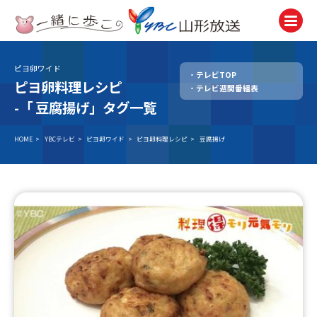
ピヨ卵ワイド
テレビTOP
テレビ
ピヨ卵料理レシピ
テレビ週間番組表
TV
-「
豆腐揚げ」タグ一覧
ラジオ
Radio
HOME
>
YBCテレビ
>
ピヨ卵ワイド
>
ピヨ卵料理レシピ
>
豆腐揚げ
ニュース
News
アナウンサー
Announcer
イベント
Event
試写会・プレゼント
Present