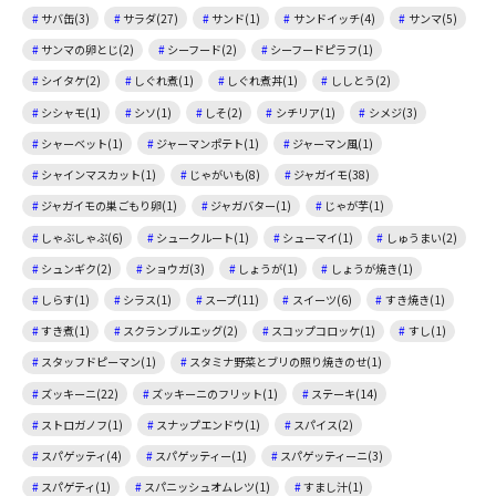
サバ缶(3)
サラダ(27)
サンド(1)
サンドイッチ(4)
サンマ(5)
サンマの卵とじ(2)
シーフード(2)
シーフードピラフ(1)
シイタケ(2)
しぐれ煮(1)
しぐれ煮丼(1)
ししとう(2)
シシャモ(1)
シソ(1)
しそ(2)
シチリア(1)
シメジ(3)
シャーベット(1)
ジャーマンポテト(1)
ジャーマン風(1)
シャインマスカット(1)
じゃがいも(8)
ジャガイモ(38)
ジャガイモの巣ごもり卵(1)
ジャガバター(1)
じゃが芋(1)
しゃぶしゃぶ(6)
シュークルート(1)
シューマイ(1)
しゅうまい(2)
シュンギク(2)
ショウガ(3)
しょうが(1)
しょうが焼き(1)
しらす(1)
シラス(1)
スープ(11)
スイーツ(6)
すき焼き(1)
すき煮(1)
スクランブルエッグ(2)
スコップコロッケ(1)
すし(1)
スタッフドピーマン(1)
スタミナ野菜とブリの照り焼きのせ(1)
ズッキーニ(22)
ズッキーニのフリット(1)
ステーキ(14)
ストロガノフ(1)
スナップエンドウ(1)
スパイス(2)
スパゲッティ(4)
スパゲッティー(1)
スパゲッティーニ(3)
スパゲティ(1)
スパニッシュオムレツ(1)
すまし汁(1)