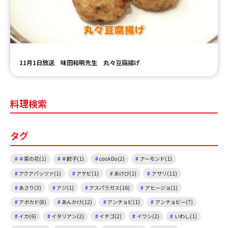
ＹＢＣオンデマンド
やまがた情熱市場
11月1日放送 味田和明先生 丸々豆腐揚げ
料理検索
タグ
＃菜の花(1)
＃餃子(1)
cookDo(2)
アーモンド(1)
アクアパッツァ(1)
アケビ(1)
あけび(1)
アサリ(11)
あさり(3)
アジ(1)
アスパラガス(16)
アヒージョ(1)
アボカド(8)
あんかけ(12)
アンチョビ(1)
アンチョビー(7)
イカ(6)
イタリアン(2)
イチゴ(2)
イワシ(2)
いわし(1)