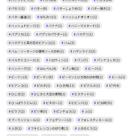
パセリ(1)
バター(8)
バターしょうゆ(1)
バター焼き(1)
バター醤油(3)
はちみつ(1)
ハッシュドオニオン(1)
ハッシュドビーフ(1)
バナナ(1)
ハニーマスタード(1)
パプリカ(12)
パプリカパウダー(1)
ハマグリ(1)
ハマグリと菜の花のビアンコ(1)
ハム(3)
ハム・ソーセージの薬味ソース炒め(1)
ハヤシライス(2)
バルサミコソース(1)
ハロウィン(1)
パン(7)
パンナコッタ(1)
ハンバーグ(3)
はんぺん(4)
パン粉(2)
ビーフ(1)
ビーフン(3)
ピーマン(9)
ピーマンとひき肉の炒め物(1)
ビール(1)
ビアンコ(1)
ピカタ(1)
ひき肉(11)
ピクルス(1)
ピザ(4)
ひじき(2)
ひじきと大豆の煮物(1)
ビスケット(1)
ひっぱりうどん(1)
ビネガー(1)
ビビンバ(1)
ピヨ卵(35)
ピラフ(2)
ピリ辛(5)
ピンチョス(1)
ふ(1)
ブーランジェール(1)
フェデリーニ(2)
フォレスティエール(1)
ふき(1)
フキとレンコンの炒り煮(1)
ふきのとう(1)