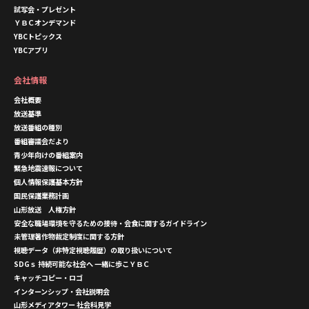
試写会・プレゼント
ＹＢＣオンデマンド
YBCトピックス
YBCアプリ
会社情報
会社概要
放送基準
放送番組の種別
番組審議会だより
青少年向けの番組案内
緊急地震速報について
個人情報保護基本方針
国民保護業務計画
山形放送 人権方針
安全な職場環境を守るための接待・会食に関するガイドライン
未管理著作物裁定制度に関する方針
視聴データ（非特定視聴履歴）の取り扱いについて
SDGｓ 持続可能な社会へ 一緒に歩こＹＢＣ
キャッチコピー・ロゴ
インターンシップ・会社説明会
山形メディアタワー 社会科見学