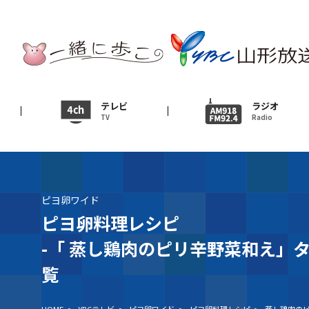
テレビ
TV
ニュース
テレビ
ラジオ
TV
Radio
News
イベント
Event
ピヨ卵ワイド
ＹＢＣオンデマンド
ピヨ卵料理レシピ
-「
蒸し鶏肉のピリ辛野菜和え」
覧