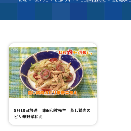
HOME
>
YBCテレビ
>
ピヨ卵ワイド
>
ピヨ卵料理レシピ
>
蒸し鶏肉の
5月19日放送 味田和教先生 蒸し鶏肉の
ピリ辛野菜和え