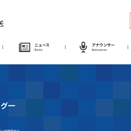
ラジオ
Radio
アナウンサー
ニュース
アナウンサー
News
Announcer
Announcer
試写会・プレゼ
Present
やまがた情熱市場
タグ一