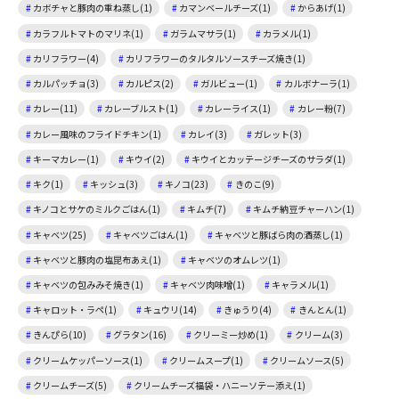
カボチャと豚肉の重ね蒸し(1)
カマンベールチーズ(1)
からあげ(1)
カラフルトマトのマリネ(1)
ガラムマサラ(1)
カラメル(1)
カリフラワー(4)
カリフラワーのタルタルソースチーズ焼き(1)
カルパッチョ(3)
カルピス(2)
ガルビュー(1)
カルボナーラ(1)
カレー(11)
カレーブルスト(1)
カレーライス(1)
カレー粉(7)
カレー風味のフライドチキン(1)
カレイ(3)
ガレット(3)
キーマカレー(1)
キウイ(2)
キウイとカッテージチーズのサラダ(1)
キク(1)
キッシュ(3)
キノコ(23)
きのこ(9)
キノコとサケのミルクごはん(1)
キムチ(7)
キムチ納豆チャーハン(1)
キャベツ(25)
キャベツごはん(1)
キャベツと豚ばら肉の酒蒸し(1)
キャベツと豚肉の塩昆布あえ(1)
キャベツのオムレツ(1)
キャベツの包みみそ焼き(1)
キャベツ肉味噌(1)
キャラメル(1)
キャロット・ラペ(1)
キュウリ(14)
きゅうり(4)
きんとん(1)
きんぴら(10)
グラタン(16)
クリーミー炒め(1)
クリーム(3)
クリームケッパーソース(1)
クリームスープ(1)
クリームソース(5)
クリームチーズ(5)
クリームチーズ福袋・ハニーソテー添え(1)