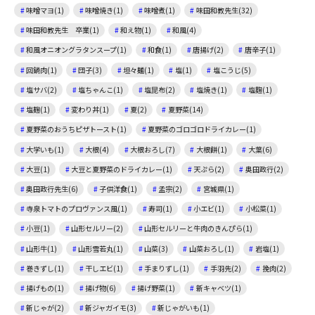
味噌マヨ(1)
味噌焼き(1)
味噌煮(1)
味田和教先生(32)
味田和教先生 卒業(1)
和え物(1)
和風(4)
和風オニオングラタンスープ(1)
和食(1)
唐揚げ(2)
唐辛子(1)
回鍋肉(1)
団子(3)
坦々麺(1)
塩(1)
塩こうじ(5)
塩サバ(2)
塩ちゃんこ(1)
塩昆布(2)
塩焼き(1)
塩麴(1)
塩麹(1)
変わり丼(1)
夏(2)
夏野菜(14)
夏野菜のおうちピザトースト(1)
夏野菜のゴロゴロドライカレー(1)
大学いも(1)
大根(4)
大根おろし(7)
大根餅(1)
大葉(6)
大豆(1)
大豆と夏野菜のドライカレー(1)
天ぷら(2)
奥田政行(2)
奥田政行先生(6)
子供洋食(1)
孟宗(2)
宮城県(1)
寺泉トマトのプロヴァンス風(1)
寿司(1)
小エビ(1)
小松菜(1)
小豆(1)
山形セルリー(2)
山形セルリーと牛肉のきんぴら(1)
山形牛(1)
山形雪若丸(1)
山菜(3)
山菜おろし(1)
岩塩(1)
巻きずし(1)
干しエビ(1)
手まりずし(1)
手羽先(2)
挽肉(2)
揚げもの(1)
揚げ物(6)
揚げ野菜(1)
新キャベツ(1)
新じゃが(2)
新ジャガイモ(3)
新じゃがいも(1)