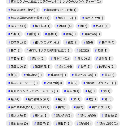
豚肉のクリーム仕立てのラグーとホウレンソウのスパゲッティーニ(1)
豚肉の梅照り焼き(1)
豚肉の軽いトマト煮(1)
豚肉の黒酢炒め夏野菜添え(1)
豚肩ロース(1)
赤パプリカ(1)
赤ワイン(1)
郷土料理(1)
酒蒸し(4)
酢(2)
酢浸し(1)
酢豚(1)
醤油(1)
里芋(1)
野菜(9)
野菜炒め(1)
野菜蒸し(1)
銀ザケのポアレ(1)
銀鮭(2)
鍋(4)
長ネギ(4)
長芋(3)
長芋とオクラの美味酢仕立て(1)
雑炊(2)
雑煮(1)
雪若丸(1)
青シソ(1)
青トマト(1)
青のり(1)
非常食(1)
韓国のり(1)
韓国料理(1)
食パン(4)
餃子(2)
餃子の皮(1)
餅(6)
香味焼き(1)
香草焼き(1)
馬のかみしめ(1)
馬肉(2)
馬肉チャーシュー(1)
高野豆腐(3)
魚(2)
魚のさっぱりソテー(1)
魚介のバンブランクリームソース(1)
魚料理(3)
鮎(1)
鮪(1)
鮭(14)
鮭の香味焼き(1)
鯖(1)
鯛(1)
鰹(1)
鱈(3)
鴨とネギの黒こしょう炒め(1)
鴨肉(1)
鶏(2)
鶏ゴボウ汁(1)
鶏ささみ(4)
鶏ハム(1)
鶏ひき肉(5)
鶏むね肉(6)
鶏もも(1)
鶏もも肉(10)
鶏団子(1)
鶏甘酢(1)
鶏肉(93)
鶏肉ごぼう(1)