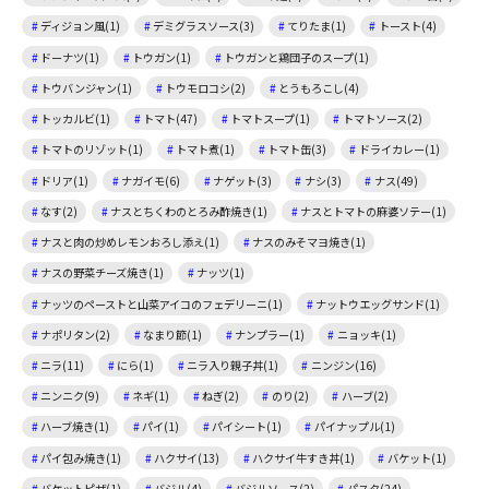
ディジョン風(1)
デミグラスソース(3)
てりたま(1)
トースト(4)
ドーナツ(1)
トウガン(1)
トウガンと鶏団子のスープ(1)
トウバンジャン(1)
トウモロコシ(2)
とうもろこし(4)
トッカルビ(1)
トマト(47)
トマトスープ(1)
トマトソース(2)
トマトのリゾット(1)
トマト煮(1)
トマト缶(3)
ドライカレー(1)
ドリア(1)
ナガイモ(6)
ナゲット(3)
ナシ(3)
ナス(49)
なす(2)
ナスとちくわのとろみ酢焼き(1)
ナスとトマトの麻婆ソテー(1)
ナスと肉の炒めレモンおろし添え(1)
ナスのみそマヨ焼き(1)
ナスの野菜チーズ焼き(1)
ナッツ(1)
ナッツのペーストと山菜アイコのフェデリーニ(1)
ナットウエッグサンド(1)
ナポリタン(2)
なまり節(1)
ナンプラー(1)
ニョッキ(1)
ニラ(11)
にら(1)
ニラ入り親子丼(1)
ニンジン(16)
ニンニク(9)
ネギ(1)
ねぎ(2)
のり(2)
ハーブ(2)
ハーブ焼き(1)
パイ(1)
パイシート(1)
パイナップル(1)
パイ包み焼き(1)
ハクサイ(13)
ハクサイ牛すき丼(1)
バケット(1)
バケットピザ(1)
バジル(4)
バジルソース(2)
パスタ(24)