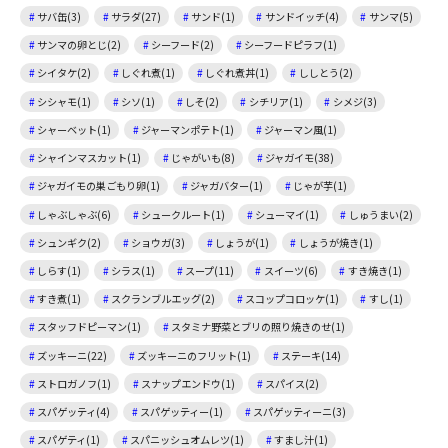
サバ缶(3)
サラダ(27)
サンド(1)
サンドイッチ(4)
サンマ(5)
サンマの卵とじ(2)
シーフード(2)
シーフードピラフ(1)
シイタケ(2)
しぐれ煮(1)
しぐれ煮丼(1)
ししとう(2)
シシャモ(1)
シソ(1)
しそ(2)
シチリア(1)
シメジ(3)
シャーベット(1)
ジャーマンポテト(1)
ジャーマン風(1)
シャインマスカット(1)
じゃがいも(8)
ジャガイモ(38)
ジャガイモの巣ごもり卵(1)
ジャガバター(1)
じゃが芋(1)
しゃぶしゃぶ(6)
シュークルート(1)
シューマイ(1)
しゅうまい(2)
シュンギク(2)
ショウガ(3)
しょうが(1)
しょうが焼き(1)
しらす(1)
シラス(1)
スープ(11)
スイーツ(6)
すき焼き(1)
すき煮(1)
スクランブルエッグ(2)
スコップコロッケ(1)
すし(1)
スタッフドピーマン(1)
スタミナ野菜とブリの照り焼きのせ(1)
ズッキーニ(22)
ズッキーニのフリット(1)
ステーキ(14)
ストロガノフ(1)
スナップエンドウ(1)
スパイス(2)
スパゲッティ(4)
スパゲッティー(1)
スパゲッティーニ(3)
スパゲティ(1)
スパニッシュオムレツ(1)
すまし汁(1)