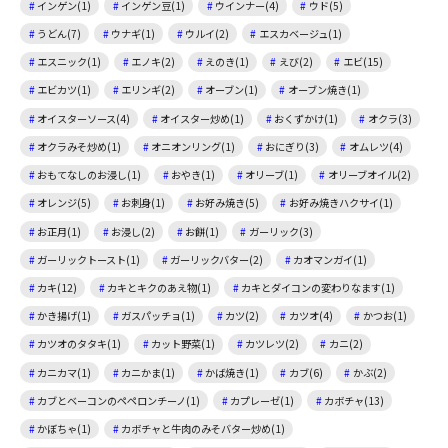
インゲン(1)
インゲン豆(1)
ウインナー(4)
ウド(5)
うどん(7)
ウナギ(1)
ウルイ(2)
エスカベージュ(1)
エスニック(1)
エノキ(2)
えのき(1)
えび(2)
エビ(15)
エビカツ(1)
エリンギ(2)
オーブン(1)
オーブン焼き(1)
オイスターソース(4)
オイスター炒め(1)
おくずかけ(1)
オクラ(3)
オクラみそ炒め(1)
オニオンリング(1)
おにぎり(3)
オムレツ(4)
おもてなしのお浸し(1)
おやき(1)
オリーブ(1)
オリーブオイル(2)
オレンジ(5)
お刺身(1)
お好み焼き(5)
お好み焼きハクサイ(1)
お正月(1)
お浸し(2)
お餅(1)
ガーリック(3)
ガーリックトースト(1)
ガーリックバター(2)
カオマンガイ(1)
カキ(12)
カキとキクのあえ物(1)
カキとダイコンの変わりなます(1)
かき揚げ(1)
ガスパッチョ(1)
カツ(2)
カツオ(4)
かつお(1)
カツオのタタキ(1)
カット野菜(1)
カツレツ(2)
カニ(2)
カニカマ(1)
カニかま(1)
かば焼き(1)
カブ(6)
かぶ(2)
カブとベーコンのペペロンチーノ(1)
カプレーゼ(1)
カボチャ(13)
かぼちゃ(1)
カボチャと牛肉のみそバター炒め(1)