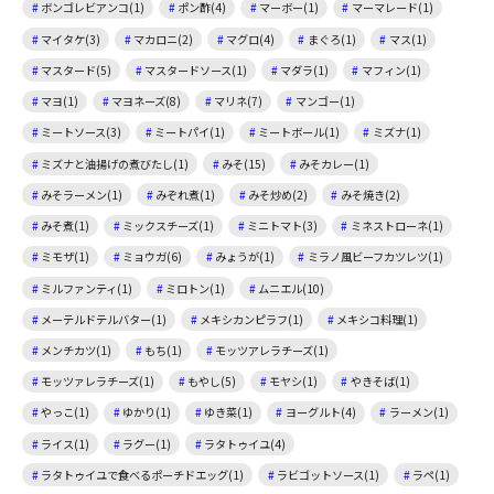
ボンゴレビアンコ(1)
ポン酢(4)
マーボー(1)
マーマレード(1)
マイタケ(3)
マカロニ(2)
マグロ(4)
まぐろ(1)
マス(1)
マスタード(5)
マスタードソース(1)
マダラ(1)
マフィン(1)
マヨ(1)
マヨネーズ(8)
マリネ(7)
マンゴー(1)
ミートソース(3)
ミートパイ(1)
ミートボール(1)
ミズナ(1)
ミズナと油揚げの煮びたし(1)
みそ(15)
みそカレー(1)
みそラーメン(1)
みぞれ煮(1)
みそ炒め(2)
みそ焼き(2)
みそ煮(1)
ミックスチーズ(1)
ミニトマト(3)
ミネストローネ(1)
ミモザ(1)
ミョウガ(6)
みょうが(1)
ミラノ風ビーフカツレツ(1)
ミルファンティ(1)
ミロトン(1)
ムニエル(10)
メーテルドテルバター(1)
メキシカンピラフ(1)
メキシコ料理(1)
メンチカツ(1)
もち(1)
モッツアレラチーズ(1)
モッツァレラチーズ(1)
もやし(5)
モヤシ(1)
やきそば(1)
やっこ(1)
ゆかり(1)
ゆき菜(1)
ヨーグルト(4)
ラーメン(1)
ライス(1)
ラグー(1)
ラタトゥイユ(4)
ラタトゥイユで食べるポーチドエッグ(1)
ラビゴットソース(1)
ラペ(1)