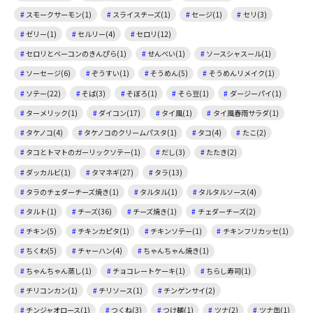
スモークサーモン(1)
スライスチーズ(1)
セージ(1)
セリ(3)
ゼリー(1)
セルリー(4)
セロリ(12)
セロリとベーコンのきんぴら(1)
せんべい(1)
ソースシャスール(1)
ソーセージ(6)
ぞうすい(1)
そうめん(5)
そうめんリメイク(1)
ソテー(22)
そば(3)
そぼろ(1)
そら豆(1)
ダージーパイ(1)
ターメリック(1)
ダイコン(17)
タイ風(1)
タイ風春雨サラダ(1)
タケノコ(4)
タケノコのクリームパスタ(1)
タコ(4)
たこ(2)
タコとトマトのガーリックソテー(1)
だし(3)
たたき(2)
ダッカルビ(1)
タマネギ(27)
タラ(13)
タラのチェダーチーズ焼き(1)
タルタル(1)
タルタルソース(4)
タルト(1)
チーズ(36)
チーズ焼き(1)
チェダーチーズ(2)
チキン(5)
チキンカピタ(1)
チキンソテー(1)
チキンフリカッセ(1)
ちくわ(5)
チャーハン(4)
ちゃんちゃん焼き(1)
ちゃんちゃん蒸し(1)
チョコレートケーキ(1)
ちらし寿司(1)
チリコンカン(1)
チリソース(1)
チンゲンサイ(2)
チンジャオロース(1)
つくね(3)
つけ麺(1)
ツナ(2)
ツナ缶(1)