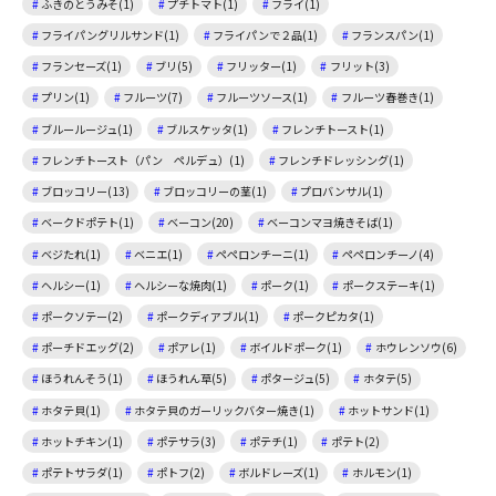
ふきのとうみそ(1)
プチトマト(1)
フライ(1)
フライパングリルサンド(1)
フライパンで２品(1)
フランスパン(1)
フランセーズ(1)
ブリ(5)
フリッター(1)
フリット(3)
プリン(1)
フルーツ(7)
フルーツソース(1)
フルーツ春巻き(1)
ブルールージュ(1)
ブルスケッタ(1)
フレンチトースト(1)
フレンチトースト（パン ペルデュ）(1)
フレンチドレッシング(1)
ブロッコリー(13)
ブロッコリーの茎(1)
プロバンサル(1)
ベークドポテト(1)
ベーコン(20)
ベーコンマヨ焼きそば(1)
ベジたれ(1)
ベニエ(1)
ペペロンチーニ(1)
ペペロンチーノ(4)
ヘルシー(1)
ヘルシーな焼肉(1)
ポーク(1)
ポークステーキ(1)
ポークソテー(2)
ポークディアブル(1)
ポークピカタ(1)
ポーチドエッグ(2)
ポアレ(1)
ボイルドポーク(1)
ホウレンソウ(6)
ほうれんそう(1)
ほうれん草(5)
ポタージュ(5)
ホタテ(5)
ホタテ貝(1)
ホタテ貝のガーリックバター焼き(1)
ホットサンド(1)
ホットチキン(1)
ポテサラ(3)
ポテチ(1)
ポテト(2)
ポテトサラダ(1)
ポトフ(2)
ボルドレーズ(1)
ホルモン(1)