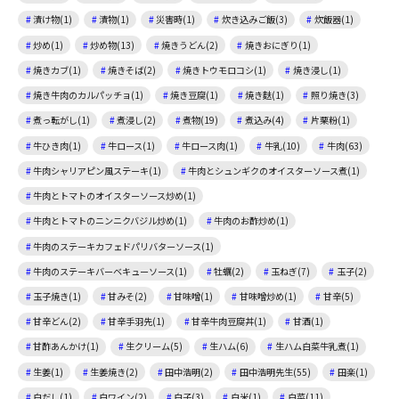
漬け物(1)
漬物(1)
災害時(1)
炊き込みご飯(3)
炊飯器(1)
炒め(1)
炒め物(13)
焼きうどん(2)
焼きおにぎり(1)
焼きカブ(1)
焼きそば(2)
焼きトウモロコシ(1)
焼き浸し(1)
焼き牛肉のカルパッチョ(1)
焼き豆腐(1)
焼き麩(1)
照り焼き(3)
煮っ転がし(1)
煮浸し(2)
煮物(19)
煮込み(4)
片栗粉(1)
牛ひき肉(1)
牛ロース(1)
牛ロース肉(1)
牛乳(10)
牛肉(63)
牛肉シャリアピン風ステーキ(1)
牛肉とシュンギクのオイスターソース煮(1)
牛肉とトマトのオイスターソース炒め(1)
牛肉とトマトのニンニクバジル炒め(1)
牛肉のお酢炒め(1)
牛肉のステーキカフェドパリバターソース(1)
牛肉のステーキバーベキューソース(1)
牡蠣(2)
玉ねぎ(7)
玉子(2)
玉子焼き(1)
甘みそ(2)
甘味噌(1)
甘味噌炒め(1)
甘辛(5)
甘辛どん(2)
甘辛手羽先(1)
甘辛牛肉豆腐丼(1)
甘酒(1)
甘酢あんかけ(1)
生クリーム(5)
生ハム(6)
生ハム白菜牛乳煮(1)
生姜(1)
生姜焼き(2)
田中浩明(2)
田中浩明先生(55)
田楽(1)
白だし(1)
白ワイン(2)
白子(3)
白米(1)
白菜(11)