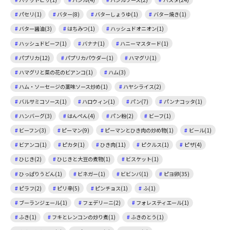
パセリ(1)
バター(8)
バターしょうゆ(1)
バター焼き(1)
バター醤油(3)
はちみつ(1)
ハッシュドオニオン(1)
ハッシュドビーフ(1)
バナナ(1)
ハニーマスタード(1)
パプリカ(12)
パプリカパウダー(1)
ハマグリ(1)
ハマグリと菜の花のビアンコ(1)
ハム(3)
ハム・ソーセージの薬味ソース炒め(1)
ハヤシライス(2)
バルサミコソース(1)
ハロウィン(1)
パン(7)
パンナコッタ(1)
ハンバーグ(3)
はんぺん(4)
パン粉(2)
ビーフ(1)
ビーフン(3)
ピーマン(9)
ピーマンとひき肉の炒め物(1)
ビール(1)
ビアンコ(1)
ピカタ(1)
ひき肉(11)
ピクルス(1)
ピザ(4)
ひじき(2)
ひじきと大豆の煮物(1)
ビスケット(1)
ひっぱりうどん(1)
ビネガー(1)
ビビンバ(1)
ピヨ卵(35)
ピラフ(2)
ピリ辛(5)
ピンチョス(1)
ふ(1)
ブーランジェール(1)
フェデリーニ(2)
フォレスティエール(1)
ふき(1)
フキとレンコンの炒り煮(1)
ふきのとう(1)