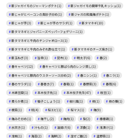
新ジャガイモのジャーマンポテト(1)
新ジャガイモの簡単牛乳キッシュ(1)
新じゃがとベーコンの真砂子炒め(1)
新ジャガの和風梅ポテト(1)
新じゃが芋(3)
新じゃが芋のサラダ(1)
新タマネギ(10)
新タマネギとジャパニーズペッパーフェデリーニ(1)
新タマネギと牛肉のチンジャオロース(1)
新タマネギと牛肉のみぞれ酢仕立て(1)
新タマネギのチーズ焼き(1)
新玉ねぎ(3)
旨辛(1)
昆布(1)
明太子(6)
春(2)
春キャベツ(12)
春キャベツと豚ばら肉のレンジ蒸し(1)
春キャベツと豚肉のウスターソース炒め(2)
春ニシン(1)
春ニラ(1)
春のサラダ(1)
春巻き(7)
春菊(1)
春野菜(3)
春雨(6)
木綿豆腐(1)
本木悦子先(1)
本木悦子先生(47)
枝豆(1)
柔らか煮(1)
柚子こしょう(1)
柳川風(1)
柿(1)
柿の種(1)
根菜(1)
桃(4)
桜エビ(1)
桜マス(1)
梅(9)
梅みそ炒め(1)
梅干し(2)
梅肉(1)
梨(2)
棒棒鶏(1)
水炊き(1)
汁もの(1)
油揚げ(6)
洋食(1)
浅漬け(1)
浅蜊(1)
海苔(2)
海鮮(2)
混ぜご飯(2)
温野菜(1)