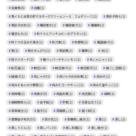
白身魚(6)
白飯(1)
真イカと水菜の肝マヨネーズクリームソース フェデリーニ(1)
真砂子和え(1)
真砂子炒め(2)
磯部巻き(1)
磯部揚げ(1)
磯風味(1)
福豆もち(1)
秋ナスとアンチョビーのグラタン(1)
秋ナスの玉みそ焼き(1)
秋刀魚(1)
秋野菜(1)
竜田揚げ(1)
筍(1)
筍のきんぴら(1)
筑前煮(1)
簡単(1)
米(1)
粒マスタード(3)
粗ペッパーチキンレモン(1)
糸こんにゃく(1)
紅花油(1)
納豆(14)
納豆揚げ(1)
納豆餃子(1)
絹ごし豆腐(1)
絹揚げ(1)
肉じゃが(3)
肉ジャガの炒め煮(1)
肉みそ(1)
肉みそあんかけ野菜(1)
肉みそゴーヤやっこ(1)
肉みそ温やっこ(1)
肉味噌(1)
肉巻き(6)
肉詰め煮(1)
肉豆腐(1)
胡麻(1)
胡麻酢和え(1)
舌平目(1)
芋煮(1)
花束仕立て(1)
若草焼き(1)
茄子(3)
茶碗蒸し(1)
茹で卵(1)
菅野由子先生(55)
菜の花(2)
菜種蒸し焼き(1)
葱(1)
蒸し(2)
蒸しうどん(1)
蒸しパン(3)
蒸し料理(1)
蒸し焼き(1)