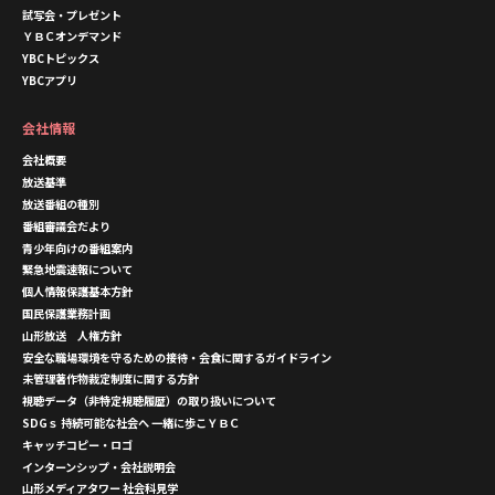
試写会・プレゼント
ＹＢＣオンデマンド
YBCトピックス
YBCアプリ
会社情報
会社概要
放送基準
放送番組の種別
番組審議会だより
青少年向けの番組案内
緊急地震速報について
個人情報保護基本方針
国民保護業務計画
山形放送 人権方針
安全な職場環境を守るための接待・会食に関するガイドライン
未管理著作物裁定制度に関する方針
視聴データ（非特定視聴履歴）の取り扱いについて
SDGｓ 持続可能な社会へ 一緒に歩こＹＢＣ
キャッチコピー・ロゴ
インターンシップ・会社説明会
山形メディアタワー 社会科見学