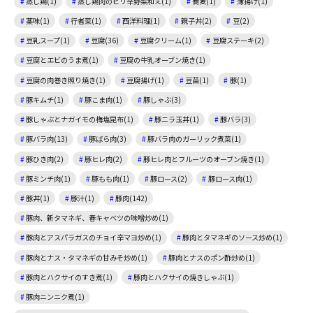
蒸し鶏(1)
蒸し鶏肉のピリ辛野菜和え(1)
蕎麦(1)
薄揚げ(1)
薬味(1)
行者菜(1)
西洋料理(1)
親子丼(2)
豆(2)
豆乳スープ(1)
豆腐(36)
豆腐クリーム(1)
豆腐ステーキ(2)
豆腐とエビのうま煮(1)
豆腐の牛乳オーブン焼き(1)
豆腐の肉巻き照り焼き(1)
豆腐揚げ(1)
豆苗(1)
豚(1)
豚キムチ(1)
豚こま肉(1)
豚しゃぶ(3)
豚しゃぶとナガイモの梅塩昆布(1)
豚ニラ玉丼(1)
豚バラ(3)
豚バラ肉(13)
豚ばら肉(3)
豚バラ肉のガーリック煮菜(1)
豚ひき肉(2)
豚ヒレ肉(2)
豚ヒレ肉とフルーツのオーブン焼き(1)
豚ミンチ肉(1)
豚もも肉(1)
豚ロース(2)
豚ロース肉(1)
豚丼(1)
豚汁(1)
豚肉(142)
豚肉、新タマネギ、春キャベツの味噌炒め(1)
豚肉とアスパラガスのチョイ辛マヨ炒め(1)
豚肉とタマネギのソース炒め(1)
豚肉とナス・タマネギの甘みそ炒め(1)
豚肉とナスのポン酢炒め(1)
豚肉とハクサイのすき煮(1)
豚肉とハクサイの焼きしゃぶ(1)
豚肉ニンニク煮(1)