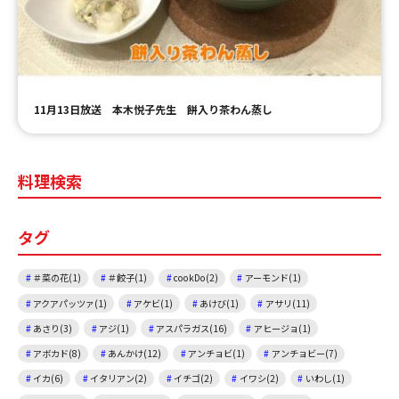
ＹＢＣオンデマンド
やまがた情熱市場
11月13日放送 本木悦子先生 餅入り茶わん蒸し
料理検索
タグ
＃菜の花(1)
＃餃子(1)
cookDo(2)
アーモンド(1)
アクアパッツァ(1)
アケビ(1)
あけび(1)
アサリ(11)
あさり(3)
アジ(1)
アスパラガス(16)
アヒージョ(1)
アボカド(8)
あんかけ(12)
アンチョビ(1)
アンチョビー(7)
イカ(6)
イタリアン(2)
イチゴ(2)
イワシ(2)
いわし(1)