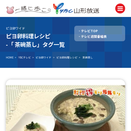
ピヨ卵ワイド
テレビTOP
テレビ
ピヨ卵料理レシピ
テレビ週間番組表
TV
-「
茶碗蒸し」タグ一覧
ラジオ
Radio
HOME
>
YBCテレビ
>
ピヨ卵ワイド
>
ピヨ卵料理レシピ
>
茶碗蒸し
ニュース
News
アナウンサー
Announcer
イベント
Event
試写会・プレゼント
Present