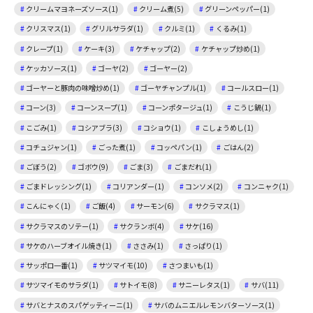
クリームマヨネーズソース(1)
クリーム煮(5)
グリーンペッパー(1)
クリスマス(1)
グリルサラダ(1)
クルミ(1)
くるみ(1)
クレープ(1)
ケーキ(3)
ケチャップ(2)
ケチャップ炒め(1)
ケッカソース(1)
ゴーヤ(2)
ゴーヤー(2)
ゴーヤーと豚肉の味噌炒め(1)
ゴーヤチャンプル(1)
コールスロー(1)
コーン(3)
コーンスープ(1)
コーンポタージュ(1)
こうじ鍋(1)
こごみ(1)
コシアブラ(3)
コショウ(1)
こしょうめし(1)
コチュジャン(1)
ごった煮(1)
コッペパン(1)
ごはん(2)
ごぼう(2)
ゴボウ(9)
ごま(3)
ごまだれ(1)
ごまドレッシング(1)
コリアンダー(1)
コンソメ(2)
コンニャク(1)
こんにゃく(1)
ご飯(4)
サーモン(6)
サクラマス(1)
サクラマスのソテー(1)
サクランボ(4)
サケ(16)
サケのハーブオイル焼き(1)
ささみ(1)
さっぱり(1)
サッポロ一番(1)
サツマイモ(10)
さつまいも(1)
サツマイモのサラダ(1)
サトイモ(8)
サニーレタス(1)
サバ(11)
サバとナスのスパゲッティーニ(1)
サバのムニエルレモンバターソース(1)