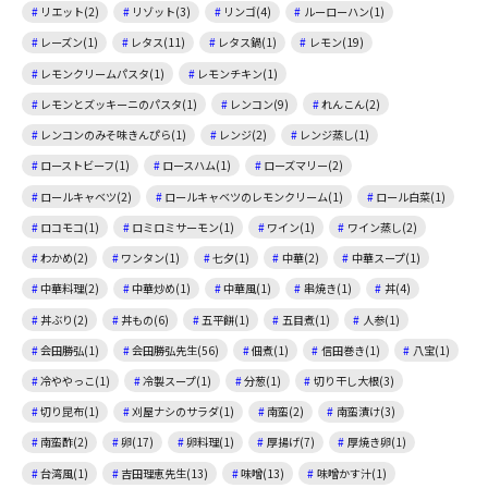
リエット(2)
リゾット(3)
リンゴ(4)
ルーローハン(1)
レーズン(1)
レタス(11)
レタス鍋(1)
レモン(19)
レモンクリームパスタ(1)
レモンチキン(1)
レモンとズッキーニのパスタ(1)
レンコン(9)
れんこん(2)
レンコンのみそ味きんぴら(1)
レンジ(2)
レンジ蒸し(1)
ローストビーフ(1)
ロースハム(1)
ローズマリー(2)
ロールキャベツ(2)
ロールキャベツのレモンクリーム(1)
ロール白菜(1)
ロコモコ(1)
ロミロミサーモン(1)
ワイン(1)
ワイン蒸し(2)
わかめ(2)
ワンタン(1)
七夕(1)
中華(2)
中華スープ(1)
中華料理(2)
中華炒め(1)
中華風(1)
串焼き(1)
丼(4)
丼ぶり(2)
丼もの(6)
五平餅(1)
五目煮(1)
人参(1)
会田勝弘(1)
会田勝弘先生(56)
佃煮(1)
信田巻き(1)
八宝(1)
冷ややっこ(1)
冷製スープ(1)
分葱(1)
切り干し大根(3)
切り昆布(1)
刈屋ナシのサラダ(1)
南蛮(2)
南蛮漬け(3)
南蛮酢(2)
卵(17)
卵料理(1)
厚揚げ(7)
厚焼き卵(1)
台湾風(1)
吉田理恵先生(13)
味噌(13)
味噌かす汁(1)