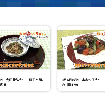
放送 会田勝弘先生 茄子と豚こ
8月6日放送 本木悦子先生
酢和え
の甘酢炒め