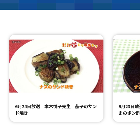
6月24日放送 本木悦子先生 茄子のサン
9月23日
ド焼き
まのポン