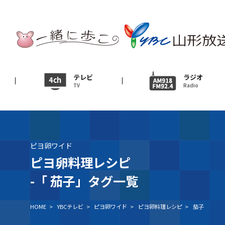
テレビ
TV
ニュース
テレビ
ラジオ
TV
Radio
News
イベント
Event
ピヨ卵ワイド
ＹＢＣオンデマンド
ピヨ卵料理レシピ
-「
茄子」タグ一覧
HOME
>
YBCテレビ
>
ピヨ卵ワイド
>
ピヨ卵料理レシピ
>
茄子