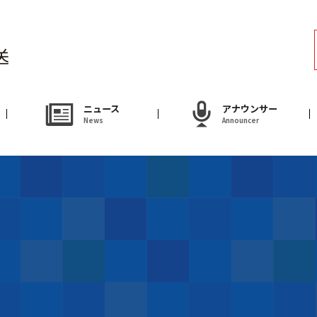
ラジオ
Radio
アナウンサー
ニュース
アナウンサー
News
Announcer
Announcer
試写会・プレゼ
Present
やまがた情熱市場