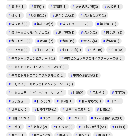
漬け物(1)
漬物(1)
災害時(1)
炊き込みご飯(3)
炊飯器(1)
炒め(1)
炒め物(13)
焼きうどん(2)
焼きおにぎり(1)
焼きカブ(1)
焼きそば(2)
焼きトウモロコシ(1)
焼き浸し(1)
焼き牛肉のカルパッチョ(1)
焼き豆腐(1)
焼き麩(1)
照り焼き(3)
煮っ転がし(1)
煮浸し(2)
煮物(19)
煮込み(4)
片栗粉(1)
牛ひき肉(1)
牛ロース(1)
牛ロース肉(1)
牛乳(10)
牛肉(63)
牛肉シャリアピン風ステーキ(1)
牛肉とシュンギクのオイスターソース煮(1)
牛肉とトマトのオイスターソース炒め(1)
牛肉とトマトのニンニクバジル炒め(1)
牛肉のお酢炒め(1)
牛肉のステーキカフェドパリバターソース(1)
牛肉のステーキバーベキューソース(1)
牡蠣(2)
玉ねぎ(7)
玉子(2)
玉子焼き(1)
甘みそ(2)
甘味噌(1)
甘味噌炒め(1)
甘辛(5)
甘辛どん(2)
甘辛手羽先(1)
甘辛牛肉豆腐丼(1)
甘酒(1)
甘酢あんかけ(1)
生クリーム(5)
生ハム(6)
生ハム白菜牛乳煮(1)
生姜(1)
生姜焼き(2)
田中浩明(2)
田中浩明先生(55)
田楽(1)
白だし(1)
白ワイン(2)
白子(3)
白米(1)
白菜(11)