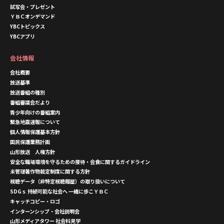
試写会・プレゼント
ＹＢＣオンデマンド
YBCトピックス
YBCアプリ
会社情報
会社概要
放送基準
放送番組の種別
番組審議会だより
青少年向けの番組案内
緊急地震速報について
個人情報保護基本方針
国民保護業務計画
山形放送 人権方針
安全な職場環境を守るための接待・会食に関するガイドライン
未管理著作物裁定制度に関する方針
視聴データ（非特定視聴履歴）の取り扱いについて
SDGｓ 持続可能な社会へ 一緒に歩こＹＢＣ
キャッチコピー・ロゴ
インターンシップ・会社説明会
山形メディアタワー 社会科見学