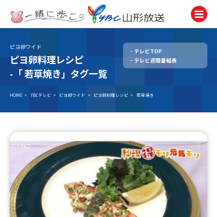
ピヨ卵ワイド
テレビTOP
テレビ
ピヨ卵料理レシピ
テレビ週間番組表
TV
-「
若草焼き」タグ一覧
ラジオ
Radio
HOME
>
YBCテレビ
>
ピヨ卵ワイド
>
ピヨ卵料理レシピ
>
若草焼き
ニュース
News
アナウンサー
Announcer
イベント
Event
試写会・プレゼント
Present