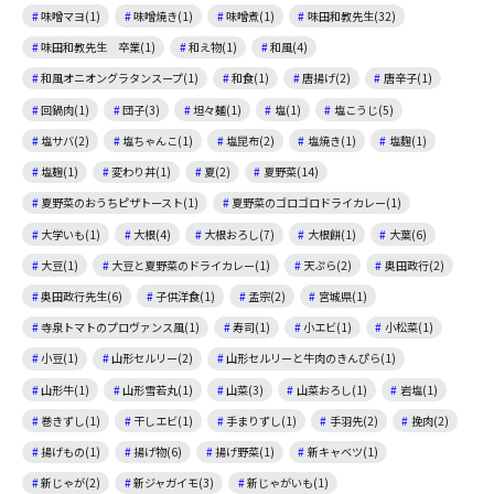
味噌マヨ(1)
味噌焼き(1)
味噌煮(1)
味田和教先生(32)
味田和教先生 卒業(1)
和え物(1)
和風(4)
和風オニオングラタンスープ(1)
和食(1)
唐揚げ(2)
唐辛子(1)
回鍋肉(1)
団子(3)
坦々麺(1)
塩(1)
塩こうじ(5)
塩サバ(2)
塩ちゃんこ(1)
塩昆布(2)
塩焼き(1)
塩麴(1)
塩麹(1)
変わり丼(1)
夏(2)
夏野菜(14)
夏野菜のおうちピザトースト(1)
夏野菜のゴロゴロドライカレー(1)
大学いも(1)
大根(4)
大根おろし(7)
大根餅(1)
大葉(6)
大豆(1)
大豆と夏野菜のドライカレー(1)
天ぷら(2)
奥田政行(2)
奥田政行先生(6)
子供洋食(1)
孟宗(2)
宮城県(1)
寺泉トマトのプロヴァンス風(1)
寿司(1)
小エビ(1)
小松菜(1)
小豆(1)
山形セルリー(2)
山形セルリーと牛肉のきんぴら(1)
山形牛(1)
山形雪若丸(1)
山菜(3)
山菜おろし(1)
岩塩(1)
巻きずし(1)
干しエビ(1)
手まりずし(1)
手羽先(2)
挽肉(2)
揚げもの(1)
揚げ物(6)
揚げ野菜(1)
新キャベツ(1)
新じゃが(2)
新ジャガイモ(3)
新じゃがいも(1)