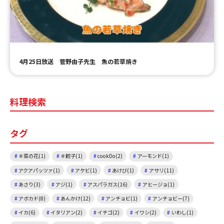
ＹＢＣオンデマンド
やまがた情熱市場
4月25日放送 菅野由子先生 魚の若草焼き
料理検索
タグ
＃菜の花(1)
＃餃子(1)
cookDo(2)
アーモンド(1)
アクアパッツァ(1)
アケビ(1)
あけび(1)
アサリ(11)
あさり(3)
アジ(1)
アスパラガス(16)
アヒージョ(1)
アボカド(8)
あんかけ(12)
アンチョビ(1)
アンチョビー(7)
イカ(6)
イタリアン(2)
イチゴ(2)
イワシ(2)
いわし(1)