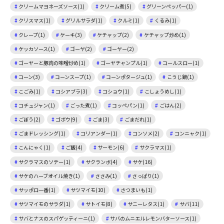
クリームマヨネーズソース(1)
クリーム煮(5)
グリーンペッパー(1)
クリスマス(1)
グリルサラダ(1)
クルミ(1)
くるみ(1)
クレープ(1)
ケーキ(3)
ケチャップ(2)
ケチャップ炒め(1)
ケッカソース(1)
ゴーヤ(2)
ゴーヤー(2)
ゴーヤーと豚肉の味噌炒め(1)
ゴーヤチャンプル(1)
コールスロー(1)
コーン(3)
コーンスープ(1)
コーンポタージュ(1)
こうじ鍋(1)
こごみ(1)
コシアブラ(3)
コショウ(1)
こしょうめし(1)
コチュジャン(1)
ごった煮(1)
コッペパン(1)
ごはん(2)
ごぼう(2)
ゴボウ(9)
ごま(3)
ごまだれ(1)
ごまドレッシング(1)
コリアンダー(1)
コンソメ(2)
コンニャク(1)
こんにゃく(1)
ご飯(4)
サーモン(6)
サクラマス(1)
サクラマスのソテー(1)
サクランボ(4)
サケ(16)
サケのハーブオイル焼き(1)
ささみ(1)
さっぱり(1)
サッポロ一番(1)
サツマイモ(10)
さつまいも(1)
サツマイモのサラダ(1)
サトイモ(8)
サニーレタス(1)
サバ(11)
サバとナスのスパゲッティーニ(1)
サバのムニエルレモンバターソース(1)