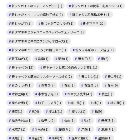
新ジャガイモのジャーマンポテト(1)
新ジャガイモの簡単牛乳キッシュ(1)
新じゃがとベーコンの真砂子炒め(1)
新ジャガの和風梅ポテト(1)
新じゃが芋(3)
新じゃが芋のサラダ(1)
新タマネギ(10)
新タマネギとジャパニーズペッパーフェデリーニ(1)
新タマネギと牛肉のチンジャオロース(1)
新タマネギと牛肉のみぞれ酢仕立て(1)
新タマネギのチーズ焼き(1)
新玉ねぎ(3)
旨辛(1)
昆布(1)
明太子(6)
春(2)
春キャベツ(12)
春キャベツと豚ばら肉のレンジ蒸し(1)
春キャベツと豚肉のウスターソース炒め(2)
春ニシン(1)
春ニラ(1)
春のサラダ(1)
春巻き(7)
春菊(1)
春野菜(3)
春雨(6)
木綿豆腐(1)
本木悦子先(1)
本木悦子先生(47)
枝豆(1)
柔らか煮(1)
柚子こしょう(1)
柳川風(1)
柿(1)
柿の種(1)
根菜(1)
桃(4)
桜エビ(1)
桜マス(1)
梅(9)
梅みそ炒め(1)
梅干し(2)
梅肉(1)
梨(2)
棒棒鶏(1)
水炊き(1)
汁もの(1)
油揚げ(6)
洋食(1)
浅漬け(1)
浅蜊(1)
海苔(2)
海鮮(2)
混ぜご飯(2)
温野菜(1)