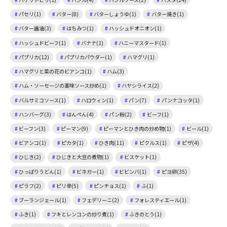
パセリ(1)
バター(8)
バターしょうゆ(1)
バター焼き(1)
バター醤油(3)
はちみつ(1)
ハッシュドオニオン(1)
ハッシュドビーフ(1)
バナナ(1)
ハニーマスタード(1)
パプリカ(12)
パプリカパウダー(1)
ハマグリ(1)
ハマグリと菜の花のビアンコ(1)
ハム(3)
ハム・ソーセージの薬味ソース炒め(1)
ハヤシライス(2)
バルサミコソース(1)
ハロウィン(1)
パン(7)
パンナコッタ(1)
ハンバーグ(3)
はんぺん(4)
パン粉(2)
ビーフ(1)
ビーフン(3)
ピーマン(9)
ピーマンとひき肉の炒め物(1)
ビール(1)
ビアンコ(1)
ピカタ(1)
ひき肉(11)
ピクルス(1)
ピザ(4)
ひじき(2)
ひじきと大豆の煮物(1)
ビスケット(1)
ひっぱりうどん(1)
ビネガー(1)
ビビンバ(1)
ピヨ卵(35)
ピラフ(2)
ピリ辛(5)
ピンチョス(1)
ふ(1)
ブーランジェール(1)
フェデリーニ(2)
フォレスティエール(1)
ふき(1)
フキとレンコンの炒り煮(1)
ふきのとう(1)