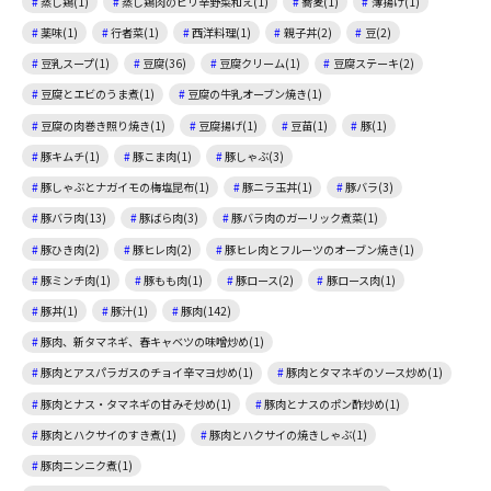
蒸し鶏(1)
蒸し鶏肉のピリ辛野菜和え(1)
蕎麦(1)
薄揚げ(1)
薬味(1)
行者菜(1)
西洋料理(1)
親子丼(2)
豆(2)
豆乳スープ(1)
豆腐(36)
豆腐クリーム(1)
豆腐ステーキ(2)
豆腐とエビのうま煮(1)
豆腐の牛乳オーブン焼き(1)
豆腐の肉巻き照り焼き(1)
豆腐揚げ(1)
豆苗(1)
豚(1)
豚キムチ(1)
豚こま肉(1)
豚しゃぶ(3)
豚しゃぶとナガイモの梅塩昆布(1)
豚ニラ玉丼(1)
豚バラ(3)
豚バラ肉(13)
豚ばら肉(3)
豚バラ肉のガーリック煮菜(1)
豚ひき肉(2)
豚ヒレ肉(2)
豚ヒレ肉とフルーツのオーブン焼き(1)
豚ミンチ肉(1)
豚もも肉(1)
豚ロース(2)
豚ロース肉(1)
豚丼(1)
豚汁(1)
豚肉(142)
豚肉、新タマネギ、春キャベツの味噌炒め(1)
豚肉とアスパラガスのチョイ辛マヨ炒め(1)
豚肉とタマネギのソース炒め(1)
豚肉とナス・タマネギの甘みそ炒め(1)
豚肉とナスのポン酢炒め(1)
豚肉とハクサイのすき煮(1)
豚肉とハクサイの焼きしゃぶ(1)
豚肉ニンニク煮(1)