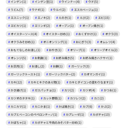
インゲン(1)
インゲン豆(1)
ウインナー(4)
ウド(5)
うどん(7)
ウナギ(1)
ウルイ(2)
エスカベージュ(1)
エスニック(1)
エノキ(2)
えのき(1)
えび(2)
エビ(15)
エビカツ(1)
エリンギ(2)
オーブン(1)
オーブン焼き(1)
オイスターソース(4)
オイスター炒め(1)
おくずかけ(1)
オクラ(3)
オクラみそ炒め(1)
オニオンリング(1)
おにぎり(3)
オムレツ(4)
おもてなしのお浸し(1)
おやき(1)
オリーブ(1)
オリーブオイル(2)
オレンジ(5)
お刺身(1)
お好み焼き(5)
お好み焼きハクサイ(1)
お正月(1)
お浸し(2)
お餅(1)
ガーリック(3)
ガーリックトースト(1)
ガーリックバター(2)
カオマンガイ(1)
カキ(12)
カキとキクのあえ物(1)
カキとダイコンの変わりなます(1)
かき揚げ(1)
ガスパッチョ(1)
カツ(2)
カツオ(4)
かつお(1)
カツオのタタキ(1)
カット野菜(1)
カツレツ(2)
カニ(2)
カニカマ(1)
カニかま(1)
かば焼き(1)
カブ(6)
かぶ(2)
カブとベーコンのペペロンチーノ(1)
カプレーゼ(1)
カボチャ(13)
かぼちゃ(1)
カボチャと牛肉のみそバター炒め(1)