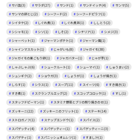
サバ缶(3)
サラダ(27)
サンド(1)
サンドイッチ(4)
サンマ(5)
サンマの卵とじ(2)
シーフード(2)
シーフードピラフ(1)
シイタケ(2)
しぐれ煮(1)
しぐれ煮丼(1)
ししとう(2)
シシャモ(1)
シソ(1)
しそ(2)
シチリア(1)
シメジ(3)
シャーベット(1)
ジャーマンポテト(1)
ジャーマン風(1)
シャインマスカット(1)
じゃがいも(8)
ジャガイモ(38)
ジャガイモの巣ごもり卵(1)
ジャガバター(1)
じゃが芋(1)
しゃぶしゃぶ(6)
シュークルート(1)
シューマイ(1)
しゅうまい(2)
シュンギク(2)
ショウガ(3)
しょうが(1)
しょうが焼き(1)
しらす(1)
シラス(1)
スープ(11)
スイーツ(6)
すき焼き(1)
すき煮(1)
スクランブルエッグ(2)
スコップコロッケ(1)
すし(1)
スタッフドピーマン(1)
スタミナ野菜とブリの照り焼きのせ(1)
ズッキーニ(22)
ズッキーニのフリット(1)
ステーキ(14)
ストロガノフ(1)
スナップエンドウ(1)
スパイス(2)
スパゲッティ(4)
スパゲッティー(1)
スパゲッティーニ(3)
スパゲティ(1)
スパニッシュオムレツ(1)
すまし汁(1)