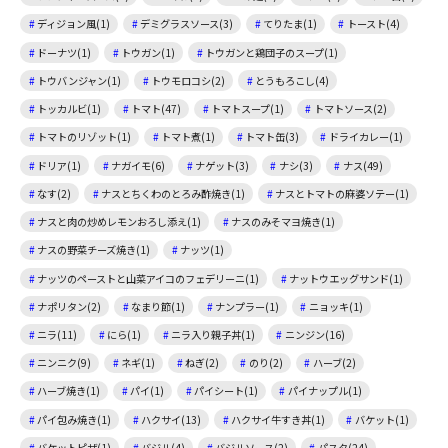
ディジョン風(1)
デミグラスソース(3)
てりたま(1)
トースト(4)
ドーナツ(1)
トウガン(1)
トウガンと鶏団子のスープ(1)
トウバンジャン(1)
トウモロコシ(2)
とうもろこし(4)
トッカルビ(1)
トマト(47)
トマトスープ(1)
トマトソース(2)
トマトのリゾット(1)
トマト煮(1)
トマト缶(3)
ドライカレー(1)
ドリア(1)
ナガイモ(6)
ナゲット(3)
ナシ(3)
ナス(49)
なす(2)
ナスとちくわのとろみ酢焼き(1)
ナスとトマトの麻婆ソテー(1)
ナスと肉の炒めレモンおろし添え(1)
ナスのみそマヨ焼き(1)
ナスの野菜チーズ焼き(1)
ナッツ(1)
ナッツのペーストと山菜アイコのフェデリーニ(1)
ナットウエッグサンド(1)
ナポリタン(2)
なまり節(1)
ナンプラー(1)
ニョッキ(1)
ニラ(11)
にら(1)
ニラ入り親子丼(1)
ニンジン(16)
ニンニク(9)
ネギ(1)
ねぎ(2)
のり(2)
ハーブ(2)
ハーブ焼き(1)
パイ(1)
パイシート(1)
パイナップル(1)
パイ包み焼き(1)
ハクサイ(13)
ハクサイ牛すき丼(1)
バケット(1)
バケットピザ(1)
バジル(4)
バジルソース(2)
パスタ(24)