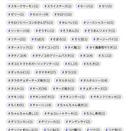
スモークサーモン(1)
スライスチーズ(1)
セージ(1)
セリ(3)
ゼリー(1)
セルリー(4)
セロリ(12)
セロリとベーコンのきんぴら(1)
せんべい(1)
ソースシャスール(1)
ソーセージ(6)
ぞうすい(1)
そうめん(5)
そうめんリメイク(1)
ソテー(22)
そば(3)
そぼろ(1)
そら豆(1)
ダージーパイ(1)
ターメリック(1)
ダイコン(17)
タイ風(1)
タイ風春雨サラダ(1)
タケノコ(4)
タケノコのクリームパスタ(1)
タコ(4)
たこ(2)
タコとトマトのガーリックソテー(1)
だし(3)
たたき(2)
ダッカルビ(1)
タマネギ(27)
タラ(13)
タラのチェダーチーズ焼き(1)
タルタル(1)
タルタルソース(4)
タルト(1)
チーズ(36)
チーズ焼き(1)
チェダーチーズ(2)
チキン(5)
チキンカピタ(1)
チキンソテー(1)
チキンフリカッセ(1)
ちくわ(5)
チャーハン(4)
ちゃんちゃん焼き(1)
ちゃんちゃん蒸し(1)
チョコレートケーキ(1)
ちらし寿司(1)
チリコンカン(1)
チリソース(1)
チンゲンサイ(2)
チンジャオロース(1)
つくね(3)
つけ麺(1)
ツナ(2)
ツナ缶(1)