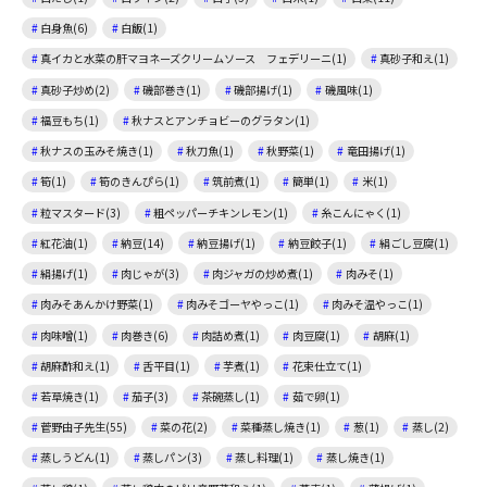
白身魚(6)
白飯(1)
真イカと水菜の肝マヨネーズクリームソース フェデリーニ(1)
真砂子和え(1)
真砂子炒め(2)
磯部巻き(1)
磯部揚げ(1)
磯風味(1)
福豆もち(1)
秋ナスとアンチョビーのグラタン(1)
秋ナスの玉みそ焼き(1)
秋刀魚(1)
秋野菜(1)
竜田揚げ(1)
筍(1)
筍のきんぴら(1)
筑前煮(1)
簡単(1)
米(1)
粒マスタード(3)
粗ペッパーチキンレモン(1)
糸こんにゃく(1)
紅花油(1)
納豆(14)
納豆揚げ(1)
納豆餃子(1)
絹ごし豆腐(1)
絹揚げ(1)
肉じゃが(3)
肉ジャガの炒め煮(1)
肉みそ(1)
肉みそあんかけ野菜(1)
肉みそゴーヤやっこ(1)
肉みそ温やっこ(1)
肉味噌(1)
肉巻き(6)
肉詰め煮(1)
肉豆腐(1)
胡麻(1)
胡麻酢和え(1)
舌平目(1)
芋煮(1)
花束仕立て(1)
若草焼き(1)
茄子(3)
茶碗蒸し(1)
茹で卵(1)
菅野由子先生(55)
菜の花(2)
菜種蒸し焼き(1)
葱(1)
蒸し(2)
蒸しうどん(1)
蒸しパン(3)
蒸し料理(1)
蒸し焼き(1)