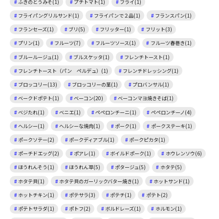
ふきのとうみそ(1)
プチトマト(1)
フライ(1)
フライパングリルサンド(1)
フライパンで２品(1)
フランスパン(1)
フランセーズ(1)
ブリ(5)
フリッター(1)
フリット(3)
プリン(1)
フルーツ(7)
フルーツソース(1)
フルーツ春巻き(1)
ブルールージュ(1)
ブルスケッタ(1)
フレンチトースト(1)
フレンチトースト（パン ペルデュ）(1)
フレンチドレッシング(1)
ブロッコリー(13)
ブロッコリーの茎(1)
プロバンサル(1)
ベークドポテト(1)
ベーコン(20)
ベーコンマヨ焼きそば(1)
ベジたれ(1)
ベニエ(1)
ペペロンチーニ(1)
ペペロンチーノ(4)
ヘルシー(1)
ヘルシーな焼肉(1)
ポーク(1)
ポークステーキ(1)
ポークソテー(2)
ポークディアブル(1)
ポークピカタ(1)
ポーチドエッグ(2)
ポアレ(1)
ボイルドポーク(1)
ホウレンソウ(6)
ほうれんそう(1)
ほうれん草(5)
ポタージュ(5)
ホタテ(5)
ホタテ貝(1)
ホタテ貝のガーリックバター焼き(1)
ホットサンド(1)
ホットチキン(1)
ポテサラ(3)
ポテチ(1)
ポテト(2)
ポテトサラダ(1)
ポトフ(2)
ボルドレーズ(1)
ホルモン(1)