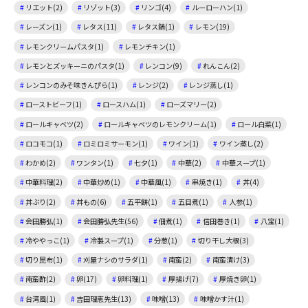
リエット(2)
リゾット(3)
リンゴ(4)
ルーローハン(1)
レーズン(1)
レタス(11)
レタス鍋(1)
レモン(19)
レモンクリームパスタ(1)
レモンチキン(1)
レモンとズッキーニのパスタ(1)
レンコン(9)
れんこん(2)
レンコンのみそ味きんぴら(1)
レンジ(2)
レンジ蒸し(1)
ローストビーフ(1)
ロースハム(1)
ローズマリー(2)
ロールキャベツ(2)
ロールキャベツのレモンクリーム(1)
ロール白菜(1)
ロコモコ(1)
ロミロミサーモン(1)
ワイン(1)
ワイン蒸し(2)
わかめ(2)
ワンタン(1)
七夕(1)
中華(2)
中華スープ(1)
中華料理(2)
中華炒め(1)
中華風(1)
串焼き(1)
丼(4)
丼ぶり(2)
丼もの(6)
五平餅(1)
五目煮(1)
人参(1)
会田勝弘(1)
会田勝弘先生(56)
佃煮(1)
信田巻き(1)
八宝(1)
冷ややっこ(1)
冷製スープ(1)
分葱(1)
切り干し大根(3)
切り昆布(1)
刈屋ナシのサラダ(1)
南蛮(2)
南蛮漬け(3)
南蛮酢(2)
卵(17)
卵料理(1)
厚揚げ(7)
厚焼き卵(1)
台湾風(1)
吉田理恵先生(13)
味噌(13)
味噌かす汁(1)