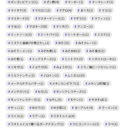
ボンゴレビアンコ(1)
ポン酢(4)
マーボー(1)
マーマレード(1)
マイタケ(3)
マカロニ(2)
マグロ(4)
まぐろ(1)
マス(1)
マスタード(5)
マスタードソース(1)
マダラ(1)
マフィン(1)
マヨ(1)
マヨネーズ(8)
マリネ(7)
マンゴー(1)
ミートソース(3)
ミートパイ(1)
ミートボール(1)
ミズナ(1)
ミズナと油揚げの煮びたし(1)
みそ(15)
みそカレー(1)
みそラーメン(1)
みぞれ煮(1)
みそ炒め(2)
みそ焼き(2)
みそ煮(1)
ミックスチーズ(1)
ミニトマト(3)
ミネストローネ(1)
ミモザ(1)
ミョウガ(6)
みょうが(1)
ミラノ風ビーフカツレツ(1)
ミルファンティ(1)
ミロトン(1)
ムニエル(10)
メーテルドテルバター(1)
メキシカンピラフ(1)
メキシコ料理(1)
メンチカツ(1)
もち(1)
モッツアレラチーズ(1)
モッツァレラチーズ(1)
もやし(5)
モヤシ(1)
やきそば(1)
やっこ(1)
ゆかり(1)
ゆき菜(1)
ヨーグルト(4)
ラーメン(1)
ライス(1)
ラグー(1)
ラタトゥイユ(4)
ラタトゥイユで食べるポーチドエッグ(1)
ラビゴットソース(1)
ラペ(1)