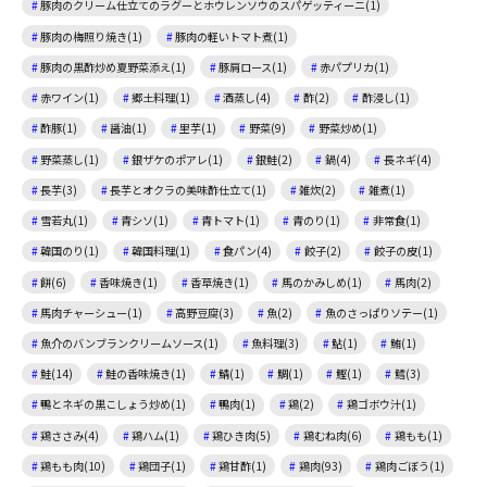
豚肉のクリーム仕立てのラグーとホウレンソウのスパゲッティーニ(1)
豚肉の梅照り焼き(1)
豚肉の軽いトマト煮(1)
豚肉の黒酢炒め夏野菜添え(1)
豚肩ロース(1)
赤パプリカ(1)
赤ワイン(1)
郷土料理(1)
酒蒸し(4)
酢(2)
酢浸し(1)
酢豚(1)
醤油(1)
里芋(1)
野菜(9)
野菜炒め(1)
野菜蒸し(1)
銀ザケのポアレ(1)
銀鮭(2)
鍋(4)
長ネギ(4)
長芋(3)
長芋とオクラの美味酢仕立て(1)
雑炊(2)
雑煮(1)
雪若丸(1)
青シソ(1)
青トマト(1)
青のり(1)
非常食(1)
韓国のり(1)
韓国料理(1)
食パン(4)
餃子(2)
餃子の皮(1)
餅(6)
香味焼き(1)
香草焼き(1)
馬のかみしめ(1)
馬肉(2)
馬肉チャーシュー(1)
高野豆腐(3)
魚(2)
魚のさっぱりソテー(1)
魚介のバンブランクリームソース(1)
魚料理(3)
鮎(1)
鮪(1)
鮭(14)
鮭の香味焼き(1)
鯖(1)
鯛(1)
鰹(1)
鱈(3)
鴨とネギの黒こしょう炒め(1)
鴨肉(1)
鶏(2)
鶏ゴボウ汁(1)
鶏ささみ(4)
鶏ハム(1)
鶏ひき肉(5)
鶏むね肉(6)
鶏もも(1)
鶏もも肉(10)
鶏団子(1)
鶏甘酢(1)
鶏肉(93)
鶏肉ごぼう(1)