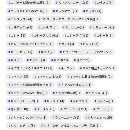
カボチャと豚肉の重ね蒸し(1)
カマンベールチーズ(1)
からあげ(1)
カラフルトマトのマリネ(1)
ガラムマサラ(1)
カラメル(1)
カリフラワー(4)
カリフラワーのタルタルソースチーズ焼き(1)
カルパッチョ(3)
カルピス(2)
ガルビュー(1)
カルボナーラ(1)
カレー(11)
カレーブルスト(1)
カレーライス(1)
カレー粉(7)
カレー風味のフライドチキン(1)
カレイ(3)
ガレット(3)
キーマカレー(1)
キウイ(2)
キウイとカッテージチーズのサラダ(1)
キク(1)
キッシュ(3)
キノコ(23)
きのこ(9)
キノコとサケのミルクごはん(1)
キムチ(7)
キムチ納豆チャーハン(1)
キャベツ(25)
キャベツごはん(1)
キャベツと豚ばら肉の酒蒸し(1)
キャベツと豚肉の塩昆布あえ(1)
キャベツのオムレツ(1)
キャベツの包みみそ焼き(1)
キャベツ肉味噌(1)
キャラメル(1)
キャロット・ラペ(1)
キュウリ(14)
きゅうり(4)
きんとん(1)
きんぴら(10)
グラタン(16)
クリーミー炒め(1)
クリーム(3)
クリームケッパーソース(1)
クリームスープ(1)
クリームソース(5)
クリームチーズ(5)
クリームチーズ福袋・ハニーソテー添え(1)