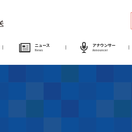
ラジオ
Radio
アナウンサー
ニュース
アナウンサー
News
Announcer
Announcer
試写会・プレゼ
Present
やまがた情熱市場