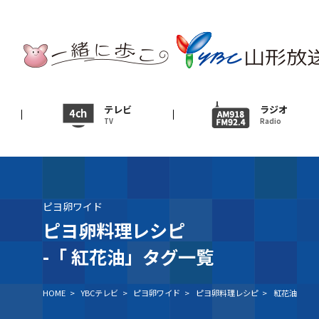
テレビ
TV
ニュース
テレビ
ラジオ
TV
Radio
News
イベント
Event
ピヨ卵ワイド
ＹＢＣオンデマンド
ピヨ卵料理レシピ
-「
紅花油」タグ一覧
HOME
>
YBCテレビ
>
ピヨ卵ワイド
>
ピヨ卵料理レシピ
>
紅花油