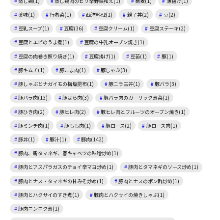
蒸し鶏(1)
蒸し鶏肉のピリ辛野菜和え(1)
蕎麦(1)
薄揚げ(1)
薬味(1)
行者菜(1)
西洋料理(1)
親子丼(2)
豆(2)
豆乳スープ(1)
豆腐(36)
豆腐クリーム(1)
豆腐ステーキ(2)
豆腐とエビのうま煮(1)
豆腐の牛乳オーブン焼き(1)
豆腐の肉巻き照り焼き(1)
豆腐揚げ(1)
豆苗(1)
豚(1)
豚キムチ(1)
豚こま肉(1)
豚しゃぶ(3)
豚しゃぶとナガイモの梅塩昆布(1)
豚ニラ玉丼(1)
豚バラ(3)
豚バラ肉(13)
豚ばら肉(3)
豚バラ肉のガーリック煮菜(1)
豚ひき肉(2)
豚ヒレ肉(2)
豚ヒレ肉とフルーツのオーブン焼き(1)
豚ミンチ肉(1)
豚もも肉(1)
豚ロース(2)
豚ロース肉(1)
豚丼(1)
豚汁(1)
豚肉(142)
豚肉、新タマネギ、春キャベツの味噌炒め(1)
豚肉とアスパラガスのチョイ辛マヨ炒め(1)
豚肉とタマネギのソース炒め(1)
豚肉とナス・タマネギの甘みそ炒め(1)
豚肉とナスのポン酢炒め(1)
豚肉とハクサイのすき煮(1)
豚肉とハクサイの焼きしゃぶ(1)
豚肉ニンニク煮(1)