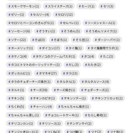
スモークサーモン(1)
スライスチーズ(1)
セージ(1)
セリ(3)
ゼリー(1)
セルリー(4)
セロリ(12)
セロリとベーコンのきんぴら(1)
せんべい(1)
ソースシャスール(1)
ソーセージ(6)
ぞうすい(1)
そうめん(5)
そうめんリメイク(1)
ソテー(22)
そば(3)
そぼろ(1)
そら豆(1)
ダージーパイ(1)
ターメリック(1)
ダイコン(17)
タイ風(1)
タイ風春雨サラダ(1)
タケノコ(4)
タケノコのクリームパスタ(1)
タコ(4)
たこ(2)
タコとトマトのガーリックソテー(1)
だし(3)
たたき(2)
ダッカルビ(1)
タマネギ(27)
タラ(13)
タラのチェダーチーズ焼き(1)
タルタル(1)
タルタルソース(4)
タルト(1)
チーズ(36)
チーズ焼き(1)
チェダーチーズ(2)
チキン(5)
チキンカピタ(1)
チキンソテー(1)
チキンフリカッセ(1)
ちくわ(5)
チャーハン(4)
ちゃんちゃん焼き(1)
ちゃんちゃん蒸し(1)
チョコレートケーキ(1)
ちらし寿司(1)
チリコンカン(1)
チリソース(1)
チンゲンサイ(2)
チンジャオロース(1)
つくね(3)
つけ麺(1)
ツナ(2)
ツナ缶(1)