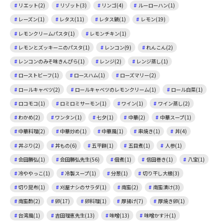
リエット(2)
リゾット(3)
リンゴ(4)
ルーローハン(1)
レーズン(1)
レタス(11)
レタス鍋(1)
レモン(19)
レモンクリームパスタ(1)
レモンチキン(1)
レモンとズッキーニのパスタ(1)
レンコン(9)
れんこん(2)
レンコンのみそ味きんぴら(1)
レンジ(2)
レンジ蒸し(1)
ローストビーフ(1)
ロースハム(1)
ローズマリー(2)
ロールキャベツ(2)
ロールキャベツのレモンクリーム(1)
ロール白菜(1)
ロコモコ(1)
ロミロミサーモン(1)
ワイン(1)
ワイン蒸し(2)
わかめ(2)
ワンタン(1)
七夕(1)
中華(2)
中華スープ(1)
中華料理(2)
中華炒め(1)
中華風(1)
串焼き(1)
丼(4)
丼ぶり(2)
丼もの(6)
五平餅(1)
五目煮(1)
人参(1)
会田勝弘(1)
会田勝弘先生(56)
佃煮(1)
信田巻き(1)
八宝(1)
冷ややっこ(1)
冷製スープ(1)
分葱(1)
切り干し大根(3)
切り昆布(1)
刈屋ナシのサラダ(1)
南蛮(2)
南蛮漬け(3)
南蛮酢(2)
卵(17)
卵料理(1)
厚揚げ(7)
厚焼き卵(1)
台湾風(1)
吉田理恵先生(13)
味噌(13)
味噌かす汁(1)