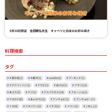
ＹＢＣオンデマンド
やまがた情熱市場
5月30日放送 会田勝弘先生 キャベツと白米のお好み焼き
料理検索
タグ
＃菜の花(1)
＃餃子(1)
cookDo(2)
アーモンド(1)
アクアパッツァ(1)
アケビ(1)
あけび(1)
アサリ(11)
あさり(3)
アジ(1)
アスパラガス(16)
アヒージョ(1)
アボカド(8)
あんかけ(12)
アンチョビ(1)
アンチョビー(7)
イカ(6)
イタリアン(2)
イチゴ(2)
イワシ(2)
いわし(1)