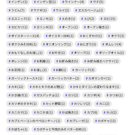
インゲン(1)
インゲン豆(1)
ウインナー(4)
ウド(5)
うどん(7)
ウナギ(1)
ウルイ(2)
エスカベージュ(1)
エスニック(1)
エノキ(2)
えのき(1)
えび(2)
エビ(15)
エビカツ(1)
エリンギ(2)
オーブン(1)
オーブン焼き(1)
オイスターソース(4)
オイスター炒め(1)
おくずかけ(1)
オクラ(3)
オクラみそ炒め(1)
オニオンリング(1)
おにぎり(3)
オムレツ(4)
おもてなしのお浸し(1)
おやき(1)
オリーブ(1)
オリーブオイル(2)
オレンジ(5)
お刺身(1)
お好み焼き(5)
お好み焼きハクサイ(1)
お正月(1)
お浸し(2)
お餅(1)
ガーリック(3)
ガーリックトースト(1)
ガーリックバター(2)
カオマンガイ(1)
カキ(12)
カキとキクのあえ物(1)
カキとダイコンの変わりなます(1)
かき揚げ(1)
ガスパッチョ(1)
カツ(2)
カツオ(4)
かつお(1)
カツオのタタキ(1)
カット野菜(1)
カツレツ(2)
カニ(2)
カニカマ(1)
カニかま(1)
かば焼き(1)
カブ(6)
かぶ(2)
カブとベーコンのペペロンチーノ(1)
カプレーゼ(1)
カボチャ(13)
かぼちゃ(1)
カボチャと牛肉のみそバター炒め(1)