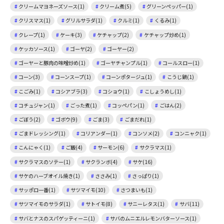
クリームマヨネーズソース(1)
クリーム煮(5)
グリーンペッパー(1)
クリスマス(1)
グリルサラダ(1)
クルミ(1)
くるみ(1)
クレープ(1)
ケーキ(3)
ケチャップ(2)
ケチャップ炒め(1)
ケッカソース(1)
ゴーヤ(2)
ゴーヤー(2)
ゴーヤーと豚肉の味噌炒め(1)
ゴーヤチャンプル(1)
コールスロー(1)
コーン(3)
コーンスープ(1)
コーンポタージュ(1)
こうじ鍋(1)
こごみ(1)
コシアブラ(3)
コショウ(1)
こしょうめし(1)
コチュジャン(1)
ごった煮(1)
コッペパン(1)
ごはん(2)
ごぼう(2)
ゴボウ(9)
ごま(3)
ごまだれ(1)
ごまドレッシング(1)
コリアンダー(1)
コンソメ(2)
コンニャク(1)
こんにゃく(1)
ご飯(4)
サーモン(6)
サクラマス(1)
サクラマスのソテー(1)
サクランボ(4)
サケ(16)
サケのハーブオイル焼き(1)
ささみ(1)
さっぱり(1)
サッポロ一番(1)
サツマイモ(10)
さつまいも(1)
サツマイモのサラダ(1)
サトイモ(8)
サニーレタス(1)
サバ(11)
サバとナスのスパゲッティーニ(1)
サバのムニエルレモンバターソース(1)