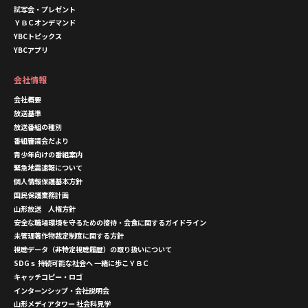
試写会・プレゼント
ＹＢＣオンデマンド
YBCトピックス
YBCアプリ
会社情報
会社概要
放送基準
放送番組の種別
番組審議会だより
青少年向けの番組案内
緊急地震速報について
個人情報保護基本方針
国民保護業務計画
山形放送 人権方針
安全な職場環境を守るための接待・会食に関するガイドライン
未管理著作物裁定制度に関する方針
視聴データ（非特定視聴履歴）の取り扱いについて
SDGｓ 持続可能な社会へ 一緒に歩こＹＢＣ
キャッチコピー・ロゴ
インターンシップ・会社説明会
山形メディアタワー 社会科見学