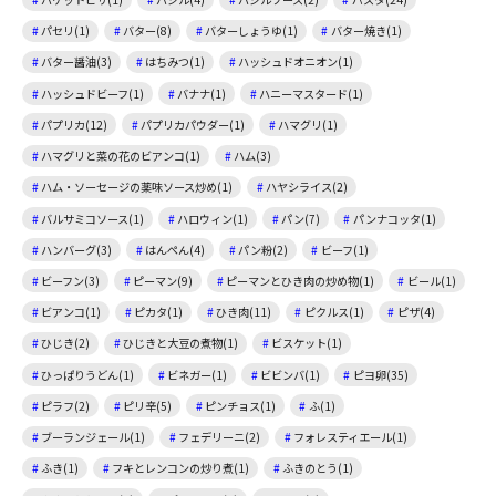
パセリ(1)
バター(8)
バターしょうゆ(1)
バター焼き(1)
バター醤油(3)
はちみつ(1)
ハッシュドオニオン(1)
ハッシュドビーフ(1)
バナナ(1)
ハニーマスタード(1)
パプリカ(12)
パプリカパウダー(1)
ハマグリ(1)
ハマグリと菜の花のビアンコ(1)
ハム(3)
ハム・ソーセージの薬味ソース炒め(1)
ハヤシライス(2)
バルサミコソース(1)
ハロウィン(1)
パン(7)
パンナコッタ(1)
ハンバーグ(3)
はんぺん(4)
パン粉(2)
ビーフ(1)
ビーフン(3)
ピーマン(9)
ピーマンとひき肉の炒め物(1)
ビール(1)
ビアンコ(1)
ピカタ(1)
ひき肉(11)
ピクルス(1)
ピザ(4)
ひじき(2)
ひじきと大豆の煮物(1)
ビスケット(1)
ひっぱりうどん(1)
ビネガー(1)
ビビンバ(1)
ピヨ卵(35)
ピラフ(2)
ピリ辛(5)
ピンチョス(1)
ふ(1)
ブーランジェール(1)
フェデリーニ(2)
フォレスティエール(1)
ふき(1)
フキとレンコンの炒り煮(1)
ふきのとう(1)