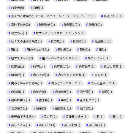
白身魚(6)
白飯(1)
真イカと水菜の肝マヨネーズクリームソース フェデリーニ(1)
真砂子和え(1)
真砂子炒め(2)
磯部巻き(1)
磯部揚げ(1)
磯風味(1)
福豆もち(1)
秋ナスとアンチョビーのグラタン(1)
秋ナスの玉みそ焼き(1)
秋刀魚(1)
秋野菜(1)
竜田揚げ(1)
筍(1)
筍のきんぴら(1)
筑前煮(1)
簡単(1)
米(1)
粒マスタード(3)
粗ペッパーチキンレモン(1)
糸こんにゃく(1)
紅花油(1)
納豆(14)
納豆揚げ(1)
納豆餃子(1)
絹ごし豆腐(1)
絹揚げ(1)
肉じゃが(3)
肉ジャガの炒め煮(1)
肉みそ(1)
肉みそあんかけ野菜(1)
肉みそゴーヤやっこ(1)
肉みそ温やっこ(1)
肉味噌(1)
肉巻き(6)
肉詰め煮(1)
肉豆腐(1)
胡麻(1)
胡麻酢和え(1)
舌平目(1)
芋煮(1)
花束仕立て(1)
若草焼き(1)
茄子(3)
茶碗蒸し(1)
茹で卵(1)
菅野由子先生(54)
菜の花(2)
菜種蒸し焼き(1)
葱(1)
蒸し(2)
蒸しうどん(1)
蒸しパン(3)
蒸し料理(1)
蒸し焼き(1)