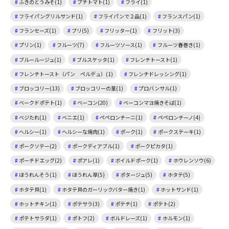
ふきのとうみそ(1)
プチトマト(1)
フライ(1)
フライパングリルサンド(1)
フライパンで２品(1)
フランスパン(1)
フランセーズ(1)
ブリ(5)
フリッター(1)
フリット(3)
プリン(1)
フルーツ(7)
フルーツソース(1)
フルーツ春巻き(1)
ブルールージュ(1)
ブルスケッタ(1)
フレンチトースト(1)
フレンチトースト（パン ペルデュ）(1)
フレンチドレッシング(1)
ブロッコリー(13)
ブロッコリーの茎(1)
プロバンサル(1)
ベークドポテト(1)
ベーコン(20)
ベーコンマヨ焼きそば(1)
ベジたれ(1)
ベニエ(1)
ペペロンチーニ(1)
ペペロンチーノ(4)
ヘルシー(1)
ヘルシーな焼肉(1)
ポーク(1)
ポークステーキ(1)
ポークソテー(2)
ポークディアブル(1)
ポークピカタ(1)
ポーチドエッグ(2)
ポアレ(1)
ボイルドポーク(1)
ホウレンソウ(6)
ほうれんそう(1)
ほうれん草(5)
ポタージュ(5)
ホタテ(5)
ホタテ貝(1)
ホタテ貝のガーリックバター焼き(1)
ホットサンド(1)
ホットチキン(1)
ポテサラ(3)
ポテチ(1)
ポテト(2)
ポテトサラダ(1)
ポトフ(2)
ボルドレーズ(1)
ホルモン(1)