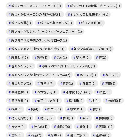
新ジャガイモのジャーマンポテト(1)
新ジャガイモの簡単牛乳キッシュ(1)
新じゃがとベーコンの真砂子炒め(1)
新ジャガの和風梅ポテト(1)
新じゃが芋(3)
新じゃが芋のサラダ(1)
新タマネギ(10)
新タマネギとジャパニーズペッパーフェデリーニ(1)
新タマネギと牛肉のチンジャオロース(1)
新タマネギと牛肉のみぞれ酢仕立て(1)
新タマネギのチーズ焼き(1)
新玉ねぎ(3)
旨辛(1)
昆布(1)
明太子(6)
春(2)
春キャベツ(12)
春キャベツと豚ばら肉のレンジ蒸し(1)
春キャベツと豚肉のウスターソース炒め(2)
春ニシン(1)
春ニラ(1)
春のサラダ(1)
春巻き(7)
春菊(1)
春野菜(3)
春雨(6)
木綿豆腐(1)
本木悦子先(1)
本木悦子先生(47)
枝豆(1)
柔らか煮(1)
柚子こしょう(1)
柳川風(1)
柿(1)
柿の種(1)
根菜(1)
桃(4)
桜エビ(1)
桜マス(1)
梅(9)
梅みそ炒め(1)
梅干し(2)
梅肉(1)
梨(2)
棒棒鶏(1)
水炊き(1)
汁もの(1)
油揚げ(6)
洋食(1)
浅漬け(1)
浅蜊(1)
海苔(2)
海鮮(2)
混ぜご飯(2)
温野菜(1)