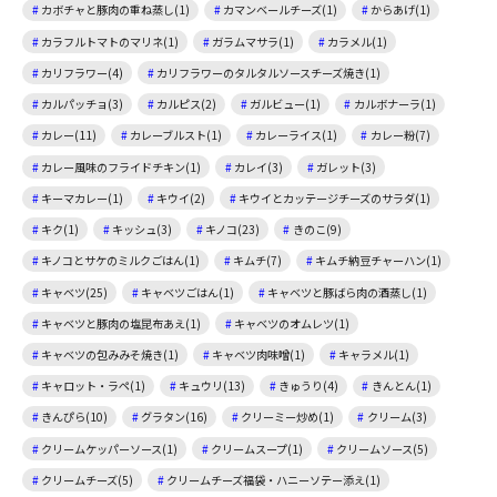
カボチャと豚肉の重ね蒸し(1)
カマンベールチーズ(1)
からあげ(1)
カラフルトマトのマリネ(1)
ガラムマサラ(1)
カラメル(1)
カリフラワー(4)
カリフラワーのタルタルソースチーズ焼き(1)
カルパッチョ(3)
カルピス(2)
ガルビュー(1)
カルボナーラ(1)
カレー(11)
カレーブルスト(1)
カレーライス(1)
カレー粉(7)
カレー風味のフライドチキン(1)
カレイ(3)
ガレット(3)
キーマカレー(1)
キウイ(2)
キウイとカッテージチーズのサラダ(1)
キク(1)
キッシュ(3)
キノコ(23)
きのこ(9)
キノコとサケのミルクごはん(1)
キムチ(7)
キムチ納豆チャーハン(1)
キャベツ(25)
キャベツごはん(1)
キャベツと豚ばら肉の酒蒸し(1)
キャベツと豚肉の塩昆布あえ(1)
キャベツのオムレツ(1)
キャベツの包みみそ焼き(1)
キャベツ肉味噌(1)
キャラメル(1)
キャロット・ラペ(1)
キュウリ(13)
きゅうり(4)
きんとん(1)
きんぴら(10)
グラタン(16)
クリーミー炒め(1)
クリーム(3)
クリームケッパーソース(1)
クリームスープ(1)
クリームソース(5)
クリームチーズ(5)
クリームチーズ福袋・ハニーソテー添え(1)