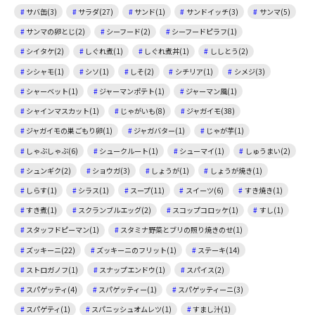
サバ缶(3)
サラダ(27)
サンド(1)
サンドイッチ(3)
サンマ(5)
サンマの卵とじ(2)
シーフード(2)
シーフードピラフ(1)
シイタケ(2)
しぐれ煮(1)
しぐれ煮丼(1)
ししとう(2)
シシャモ(1)
シソ(1)
しそ(2)
シチリア(1)
シメジ(3)
シャーベット(1)
ジャーマンポテト(1)
ジャーマン風(1)
シャインマスカット(1)
じゃがいも(8)
ジャガイモ(38)
ジャガイモの巣ごもり卵(1)
ジャガバター(1)
じゃが芋(1)
しゃぶしゃぶ(6)
シュークルート(1)
シューマイ(1)
しゅうまい(2)
シュンギク(2)
ショウガ(3)
しょうが(1)
しょうが焼き(1)
しらす(1)
シラス(1)
スープ(11)
スイーツ(6)
すき焼き(1)
すき煮(1)
スクランブルエッグ(2)
スコップコロッケ(1)
すし(1)
スタッフドピーマン(1)
スタミナ野菜とブリの照り焼きのせ(1)
ズッキーニ(22)
ズッキーニのフリット(1)
ステーキ(14)
ストロガノフ(1)
スナップエンドウ(1)
スパイス(2)
スパゲッティ(4)
スパゲッティー(1)
スパゲッティーニ(3)
スパゲティ(1)
スパニッシュオムレツ(1)
すまし汁(1)