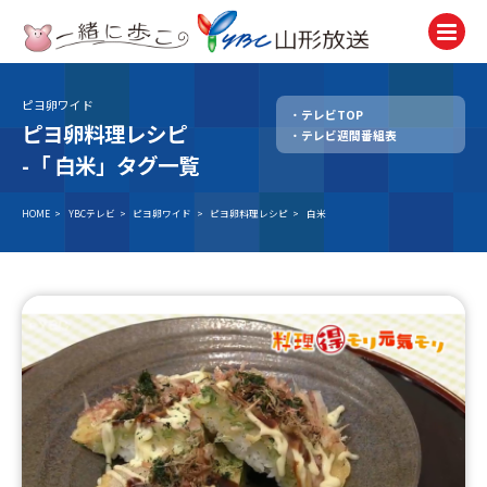
ピヨ卵ワイド
テレビTOP
テレビ
ピヨ卵料理レシピ
テレビ週間番組表
TV
-「
白米」タグ一覧
ラジオ
Radio
HOME
>
YBCテレビ
>
ピヨ卵ワイド
>
ピヨ卵料理レシピ
>
白米
ニュース
News
アナウンサー
Announcer
イベント
Event
試写会・プレゼント
Present