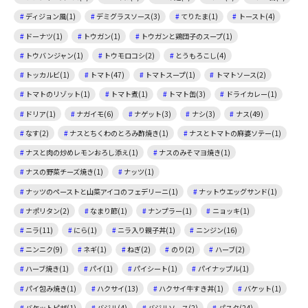
ディジョン風(1)
デミグラスソース(3)
てりたま(1)
トースト(4)
ドーナツ(1)
トウガン(1)
トウガンと鶏団子のスープ(1)
トウバンジャン(1)
トウモロコシ(2)
とうもろこし(4)
トッカルビ(1)
トマト(47)
トマトスープ(1)
トマトソース(2)
トマトのリゾット(1)
トマト煮(1)
トマト缶(3)
ドライカレー(1)
ドリア(1)
ナガイモ(6)
ナゲット(3)
ナシ(3)
ナス(49)
なす(2)
ナスとちくわのとろみ酢焼き(1)
ナスとトマトの麻婆ソテー(1)
ナスと肉の炒めレモンおろし添え(1)
ナスのみそマヨ焼き(1)
ナスの野菜チーズ焼き(1)
ナッツ(1)
ナッツのペーストと山菜アイコのフェデリーニ(1)
ナットウエッグサンド(1)
ナポリタン(2)
なまり節(1)
ナンプラー(1)
ニョッキ(1)
ニラ(11)
にら(1)
ニラ入り親子丼(1)
ニンジン(16)
ニンニク(9)
ネギ(1)
ねぎ(2)
のり(2)
ハーブ(2)
ハーブ焼き(1)
パイ(1)
パイシート(1)
パイナップル(1)
パイ包み焼き(1)
ハクサイ(13)
ハクサイ牛すき丼(1)
バケット(1)
バケットピザ(1)
バジル(4)
バジルソース(2)
パスタ(24)