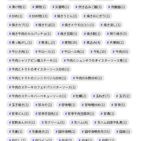
漬け物(1)
漬物(1)
災害時(1)
炊き込みご飯(3)
炊飯器(1)
炒め(1)
炒め物(13)
焼きうどん(2)
焼きおにぎり(1)
焼きカブ(1)
焼きそば(2)
焼きトウモロコシ(1)
焼き浸し(1)
焼き牛肉のカルパッチョ(1)
焼き豆腐(1)
焼き麩(1)
照り焼き(3)
煮っ転がし(1)
煮浸し(2)
煮物(19)
煮込み(4)
片栗粉(1)
牛ひき肉(1)
牛ロース(1)
牛ロース肉(1)
牛乳(10)
牛肉(63)
牛肉シャリアピン風ステーキ(1)
牛肉とシュンギクのオイスターソース煮(1)
牛肉とトマトのオイスターソース炒め(1)
牛肉とトマトのニンニクバジル炒め(1)
牛肉のお酢炒め(1)
牛肉のステーキカフェドパリバターソース(1)
牛肉のステーキバーベキューソース(1)
牡蠣(2)
玉ねぎ(7)
玉子(2)
玉子焼き(1)
甘みそ(2)
甘味噌(1)
甘味噌炒め(1)
甘辛(5)
甘辛どん(2)
甘辛手羽先(1)
甘辛牛肉豆腐丼(1)
甘酒(1)
甘酢あんかけ(1)
生クリーム(5)
生ハム(6)
生ハム白菜牛乳煮(1)
生姜(1)
生姜焼き(2)
田中浩明(2)
田中浩明先生(55)
田楽(1)
白だし(1)
白ワイン(2)
白子(3)
白米(1)
白菜(11)