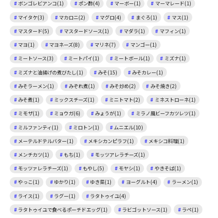
ボンゴレビアンコ(1)
ポン酢(4)
マーボー(1)
マーマレード(1)
マイタケ(3)
マカロニ(2)
マグロ(4)
まぐろ(1)
マス(1)
マスタード(5)
マスタードソース(1)
マダラ(1)
マフィン(1)
マヨ(1)
マヨネーズ(8)
マリネ(7)
マンゴー(1)
ミートソース(3)
ミートパイ(1)
ミートボール(1)
ミズナ(1)
ミズナと油揚げの煮びたし(1)
みそ(15)
みそカレー(1)
みそラーメン(1)
みぞれ煮(1)
みそ炒め(2)
みそ焼き(2)
みそ煮(1)
ミックスチーズ(1)
ミニトマト(2)
ミネストローネ(1)
ミモザ(1)
ミョウガ(6)
みょうが(1)
ミラノ風ビーフカツレツ(1)
ミルファンティ(1)
ミロトン(1)
ムニエル(10)
メーテルドテルバター(1)
メキシカンピラフ(1)
メキシコ料理(1)
メンチカツ(1)
もち(1)
モッツアレラチーズ(1)
モッツァレラチーズ(1)
もやし(5)
モヤシ(1)
やきそば(1)
やっこ(1)
ゆかり(1)
ゆき菜(1)
ヨーグルト(4)
ラーメン(1)
ライス(1)
ラグー(1)
ラタトゥイユ(4)
ラタトゥイユで食べるポーチドエッグ(1)
ラビゴットソース(1)
ラペ(1)