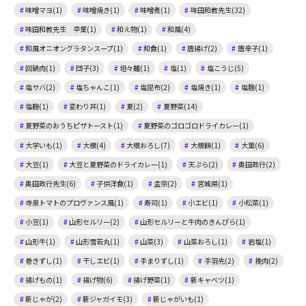
味噌マヨ(1)
味噌焼き(1)
味噌煮(1)
味田和教先生(32)
味田和教先生 卒業(1)
和え物(1)
和風(4)
和風オニオングラタンスープ(1)
和食(1)
唐揚げ(2)
唐辛子(1)
回鍋肉(1)
団子(3)
坦々麺(1)
塩(1)
塩こうじ(5)
塩サバ(2)
塩ちゃんこ(1)
塩昆布(2)
塩焼き(1)
塩麴(1)
塩麹(1)
変わり丼(1)
夏(2)
夏野菜(14)
夏野菜のおうちピザトースト(1)
夏野菜のゴロゴロドライカレー(1)
大学いも(1)
大根(4)
大根おろし(7)
大根餅(1)
大葉(6)
大豆(1)
大豆と夏野菜のドライカレー(1)
天ぷら(2)
奥田政行(2)
奥田政行先生(6)
子供洋食(1)
孟宗(2)
宮城県(1)
寺泉トマトのプロヴァンス風(1)
寿司(1)
小エビ(1)
小松菜(1)
小豆(1)
山形セルリー(2)
山形セルリーと牛肉のきんぴら(1)
山形牛(1)
山形雪若丸(1)
山菜(3)
山菜おろし(1)
岩塩(1)
巻きずし(1)
干しエビ(1)
手まりずし(1)
手羽先(2)
挽肉(2)
揚げもの(1)
揚げ物(6)
揚げ野菜(1)
新キャベツ(1)
新じゃが(2)
新ジャガイモ(3)
新じゃがいも(1)