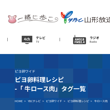
テレビ
TV
ニュース
テレビ
ラジオ
TV
Radio
News
イベント
Event
ピヨ卵ワイド
ＹＢＣオンデマンド
ピヨ卵料理レシピ
-「
牛ロース肉」タグ一覧
HOME
>
YBCテレビ
>
ピヨ卵ワイド
>
ピヨ卵料理レシピ
>
牛ロース肉