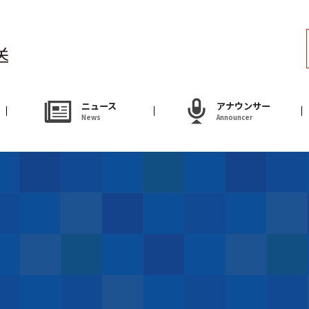
ラジオ
Radio
アナウンサー
ニュース
アナウンサー
News
Announcer
Announcer
試写会・プレゼ
Present
やまがた情熱市場