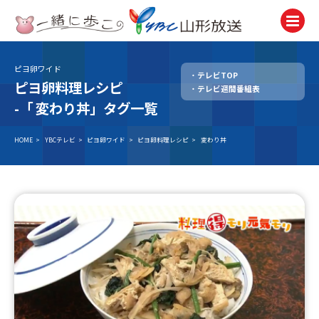
ピヨ卵ワイド
テレビTOP
テレビ
ピヨ卵料理レシピ
テレビ週間番組表
TV
-「
変わり丼」タグ一覧
ラジオ
Radio
HOME
>
YBCテレビ
>
ピヨ卵ワイド
>
ピヨ卵料理レシピ
>
変わり丼
ニュース
News
アナウンサー
Announcer
イベント
Event
試写会・プレゼント
Present