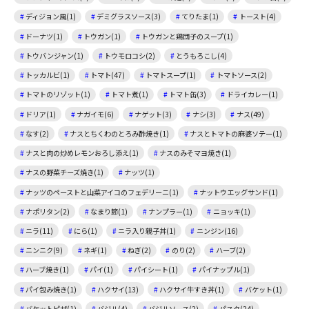
ディジョン風(1)
デミグラスソース(3)
てりたま(1)
トースト(4)
ドーナツ(1)
トウガン(1)
トウガンと鶏団子のスープ(1)
トウバンジャン(1)
トウモロコシ(2)
とうもろこし(4)
トッカルビ(1)
トマト(47)
トマトスープ(1)
トマトソース(2)
トマトのリゾット(1)
トマト煮(1)
トマト缶(3)
ドライカレー(1)
ドリア(1)
ナガイモ(6)
ナゲット(3)
ナシ(3)
ナス(49)
なす(2)
ナスとちくわのとろみ酢焼き(1)
ナスとトマトの麻婆ソテー(1)
ナスと肉の炒めレモンおろし添え(1)
ナスのみそマヨ焼き(1)
ナスの野菜チーズ焼き(1)
ナッツ(1)
ナッツのペーストと山菜アイコのフェデリーニ(1)
ナットウエッグサンド(1)
ナポリタン(2)
なまり節(1)
ナンプラー(1)
ニョッキ(1)
ニラ(11)
にら(1)
ニラ入り親子丼(1)
ニンジン(16)
ニンニク(9)
ネギ(1)
ねぎ(2)
のり(2)
ハーブ(2)
ハーブ焼き(1)
パイ(1)
パイシート(1)
パイナップル(1)
パイ包み焼き(1)
ハクサイ(13)
ハクサイ牛すき丼(1)
バケット(1)
バケットピザ(1)
バジル(4)
バジルソース(2)
パスタ(24)