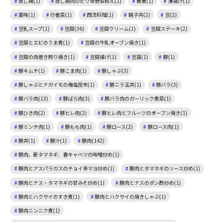
蒸し鶏(1)
蒸し鶏肉のピリ辛野菜和え(1)
蕎麦(1)
薄揚げ(1)
薬味(1)
行者菜(1)
西洋料理(1)
親子丼(2)
豆(2)
豆乳スープ(1)
豆腐(36)
豆腐クリーム(1)
豆腐ステーキ(2)
豆腐とエビのうま煮(1)
豆腐の牛乳オーブン焼き(1)
豆腐の肉巻き照り焼き(1)
豆腐揚げ(1)
豆苗(1)
豚(1)
豚キムチ(1)
豚こま肉(1)
豚しゃぶ(3)
豚しゃぶとナガイモの梅塩昆布(1)
豚ニラ玉丼(1)
豚バラ(3)
豚バラ肉(13)
豚ばら肉(3)
豚バラ肉のガーリック煮菜(1)
豚ひき肉(2)
豚ヒレ肉(2)
豚ヒレ肉とフルーツのオーブン焼き(1)
豚ミンチ肉(1)
豚もも肉(1)
豚ロース(2)
豚ロース肉(1)
豚丼(1)
豚汁(1)
豚肉(142)
豚肉、新タマネギ、春キャベツの味噌炒め(1)
豚肉とアスパラガスのチョイ辛マヨ炒め(1)
豚肉とタマネギのソース炒め(1)
豚肉とナス・タマネギの甘みそ炒め(1)
豚肉とナスのポン酢炒め(1)
豚肉とハクサイのすき煮(1)
豚肉とハクサイの焼きしゃぶ(1)
豚肉ニンニク煮(1)