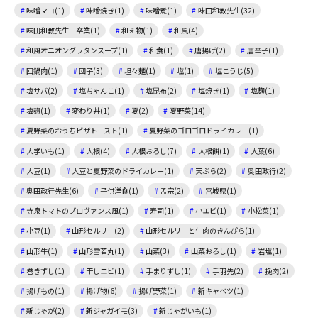
味噌マヨ(1)
味噌焼き(1)
味噌煮(1)
味田和教先生(32)
味田和教先生 卒業(1)
和え物(1)
和風(4)
和風オニオングラタンスープ(1)
和食(1)
唐揚げ(2)
唐辛子(1)
回鍋肉(1)
団子(3)
坦々麺(1)
塩(1)
塩こうじ(5)
塩サバ(2)
塩ちゃんこ(1)
塩昆布(2)
塩焼き(1)
塩麴(1)
塩麹(1)
変わり丼(1)
夏(2)
夏野菜(14)
夏野菜のおうちピザトースト(1)
夏野菜のゴロゴロドライカレー(1)
大学いも(1)
大根(4)
大根おろし(7)
大根餅(1)
大葉(6)
大豆(1)
大豆と夏野菜のドライカレー(1)
天ぷら(2)
奥田政行(2)
奥田政行先生(6)
子供洋食(1)
孟宗(2)
宮城県(1)
寺泉トマトのプロヴァンス風(1)
寿司(1)
小エビ(1)
小松菜(1)
小豆(1)
山形セルリー(2)
山形セルリーと牛肉のきんぴら(1)
山形牛(1)
山形雪若丸(1)
山菜(3)
山菜おろし(1)
岩塩(1)
巻きずし(1)
干しエビ(1)
手まりずし(1)
手羽先(2)
挽肉(2)
揚げもの(1)
揚げ物(6)
揚げ野菜(1)
新キャベツ(1)
新じゃが(2)
新ジャガイモ(3)
新じゃがいも(1)