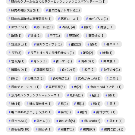
豚肉のクリーム仕立てのラグーとホウレンソウのスパゲッティーニ(1)
豚肉の梅照り焼き(1)
豚肉の軽いトマト煮(1)
豚肉の黒酢炒め夏野菜添え(1)
豚肩ロース(1)
赤パプリカ(1)
赤ワイン(1)
郷土料理(1)
酒蒸し(4)
酢(2)
酢浸し(1)
酢豚(1)
醤油(1)
里芋(1)
野菜(9)
野菜炒め(1)
野菜蒸し(1)
銀ザケのポアレ(1)
銀鮭(2)
鍋(4)
長ネギ(4)
長芋(3)
長芋とオクラの美味酢仕立て(1)
雑炊(2)
雑煮(1)
雪若丸(1)
青シソ(1)
青トマト(1)
青のり(1)
非常食(1)
韓国のり(1)
韓国料理(1)
食パン(4)
餃子(2)
餃子の皮(1)
餅(6)
香味焼き(1)
香草焼き(1)
馬のかみしめ(1)
馬肉(2)
馬肉チャーシュー(1)
高野豆腐(3)
魚(2)
魚のさっぱりソテー(1)
魚介のバンブランクリームソース(1)
魚料理(3)
鮎(1)
鮪(1)
鮭(14)
鮭の香味焼き(1)
鯖(1)
鯛(1)
鰹(1)
鱈(3)
鴨とネギの黒こしょう炒め(1)
鴨肉(1)
鶏(2)
鶏ゴボウ汁(1)
鶏ささみ(4)
鶏ハム(1)
鶏ひき肉(5)
鶏むね肉(6)
鶏もも(1)
鶏もも肉(10)
鶏団子(1)
鶏甘酢(1)
鶏肉(93)
鶏肉ごぼう(1)