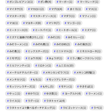
ボンゴレビアンコ(1)
ポン酢(4)
マーボー(1)
マーマレード(1)
マイタケ(3)
マカロニ(2)
マグロ(4)
まぐろ(1)
マス(1)
マスタード(5)
マスタードソース(1)
マダラ(1)
マフィン(1)
マヨ(1)
マヨネーズ(8)
マリネ(7)
マンゴー(1)
ミートソース(3)
ミートパイ(1)
ミートボール(1)
ミズナ(1)
ミズナと油揚げの煮びたし(1)
みそ(15)
みそカレー(1)
みそラーメン(1)
みぞれ煮(1)
みそ炒め(2)
みそ焼き(2)
みそ煮(1)
ミックスチーズ(1)
ミニトマト(2)
ミネストローネ(1)
ミモザ(1)
ミョウガ(6)
みょうが(1)
ミラノ風ビーフカツレツ(1)
ミルファンティ(1)
ミロトン(1)
ムニエル(10)
メーテルドテルバター(1)
メキシカンピラフ(1)
メキシコ料理(1)
メンチカツ(1)
もち(1)
モッツアレラチーズ(1)
モッツァレラチーズ(1)
もやし(5)
モヤシ(1)
やきそば(1)
やっこ(1)
ゆかり(1)
ゆき菜(1)
ヨーグルト(4)
ラーメン(1)
ライス(1)
ラグー(1)
ラタトゥイユ(4)
ラタトゥイユで食べるポーチドエッグ(1)
ラビゴットソース(1)
ラペ(1)