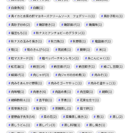
白身魚(6)
白飯(1)
真イカと水菜の肝マヨネーズクリームソース フェデリーニ(1)
真砂子和え(1)
真砂子炒め(2)
磯部巻き(1)
磯部揚げ(1)
磯風味(1)
福豆もち(1)
秋ナスとアンチョビーのグラタン(1)
秋ナスの玉みそ焼き(1)
秋刀魚(1)
秋野菜(1)
竜田揚げ(1)
筍(1)
筍のきんぴら(1)
筑前煮(1)
簡単(1)
米(1)
粒マスタード(3)
粗ペッパーチキンレモン(1)
糸こんにゃく(1)
紅花油(1)
納豆(14)
納豆揚げ(1)
納豆餃子(1)
絹ごし豆腐(1)
絹揚げ(1)
肉じゃが(3)
肉ジャガの炒め煮(1)
肉みそ(1)
肉みそあんかけ野菜(1)
肉みそゴーヤやっこ(1)
肉みそ温やっこ(1)
肉味噌(1)
肉巻き(6)
肉詰め煮(1)
肉豆腐(1)
胡麻(1)
胡麻酢和え(1)
舌平目(1)
芋煮(1)
花束仕立て(1)
若草焼き(1)
茄子(3)
茶碗蒸し(1)
茹で卵(1)
菅野由子先生(54)
菜の花(2)
菜種蒸し焼き(1)
葱(1)
蒸し(2)
蒸しうどん(1)
蒸しパン(3)
蒸し料理(1)
蒸し焼き(1)