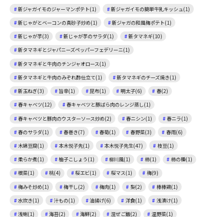
新ジャガイモのジャーマンポテト(1)
新ジャガイモの簡単牛乳キッシュ(1)
新じゃがとベーコンの真砂子炒め(1)
新ジャガの和風梅ポテト(1)
新じゃが芋(3)
新じゃが芋のサラダ(1)
新タマネギ(10)
新タマネギとジャパニーズペッパーフェデリーニ(1)
新タマネギと牛肉のチンジャオロース(1)
新タマネギと牛肉のみぞれ酢仕立て(1)
新タマネギのチーズ焼き(1)
新玉ねぎ(3)
旨辛(1)
昆布(1)
明太子(6)
春(2)
春キャベツ(12)
春キャベツと豚ばら肉のレンジ蒸し(1)
春キャベツと豚肉のウスターソース炒め(2)
春ニシン(1)
春ニラ(1)
春のサラダ(1)
春巻き(7)
春菊(1)
春野菜(3)
春雨(6)
木綿豆腐(1)
本木悦子先(1)
本木悦子先生(47)
枝豆(1)
柔らか煮(1)
柚子こしょう(1)
柳川風(1)
柿(1)
柿の種(1)
根菜(1)
桃(4)
桜エビ(1)
桜マス(1)
梅(9)
梅みそ炒め(1)
梅干し(2)
梅肉(1)
梨(2)
棒棒鶏(1)
水炊き(1)
汁もの(1)
油揚げ(6)
洋食(1)
浅漬け(1)
浅蜊(1)
海苔(2)
海鮮(2)
混ぜご飯(2)
温野菜(1)