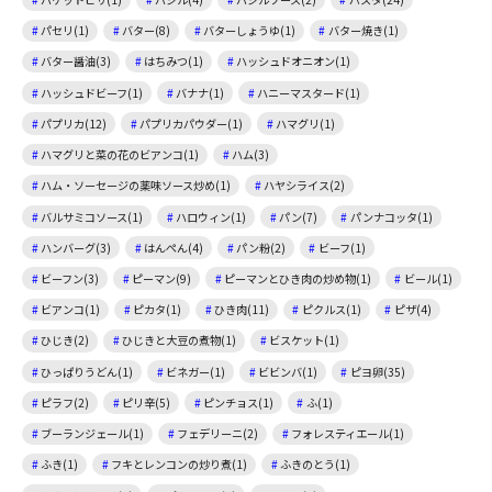
パセリ(1)
バター(8)
バターしょうゆ(1)
バター焼き(1)
バター醤油(3)
はちみつ(1)
ハッシュドオニオン(1)
ハッシュドビーフ(1)
バナナ(1)
ハニーマスタード(1)
パプリカ(12)
パプリカパウダー(1)
ハマグリ(1)
ハマグリと菜の花のビアンコ(1)
ハム(3)
ハム・ソーセージの薬味ソース炒め(1)
ハヤシライス(2)
バルサミコソース(1)
ハロウィン(1)
パン(7)
パンナコッタ(1)
ハンバーグ(3)
はんぺん(4)
パン粉(2)
ビーフ(1)
ビーフン(3)
ピーマン(9)
ピーマンとひき肉の炒め物(1)
ビール(1)
ビアンコ(1)
ピカタ(1)
ひき肉(11)
ピクルス(1)
ピザ(4)
ひじき(2)
ひじきと大豆の煮物(1)
ビスケット(1)
ひっぱりうどん(1)
ビネガー(1)
ビビンバ(1)
ピヨ卵(35)
ピラフ(2)
ピリ辛(5)
ピンチョス(1)
ふ(1)
ブーランジェール(1)
フェデリーニ(2)
フォレスティエール(1)
ふき(1)
フキとレンコンの炒り煮(1)
ふきのとう(1)