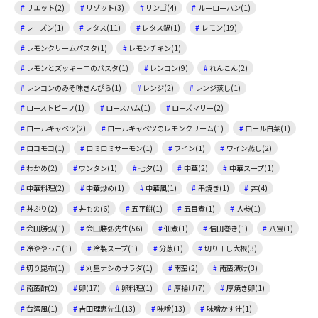
リエット(2)
リゾット(3)
リンゴ(4)
ルーローハン(1)
レーズン(1)
レタス(11)
レタス鍋(1)
レモン(19)
レモンクリームパスタ(1)
レモンチキン(1)
レモンとズッキーニのパスタ(1)
レンコン(9)
れんこん(2)
レンコンのみそ味きんぴら(1)
レンジ(2)
レンジ蒸し(1)
ローストビーフ(1)
ロースハム(1)
ローズマリー(2)
ロールキャベツ(2)
ロールキャベツのレモンクリーム(1)
ロール白菜(1)
ロコモコ(1)
ロミロミサーモン(1)
ワイン(1)
ワイン蒸し(2)
わかめ(2)
ワンタン(1)
七夕(1)
中華(2)
中華スープ(1)
中華料理(2)
中華炒め(1)
中華風(1)
串焼き(1)
丼(4)
丼ぶり(2)
丼もの(6)
五平餅(1)
五目煮(1)
人参(1)
会田勝弘(1)
会田勝弘先生(56)
佃煮(1)
信田巻き(1)
八宝(1)
冷ややっこ(1)
冷製スープ(1)
分葱(1)
切り干し大根(3)
切り昆布(1)
刈屋ナシのサラダ(1)
南蛮(2)
南蛮漬け(3)
南蛮酢(2)
卵(17)
卵料理(1)
厚揚げ(7)
厚焼き卵(1)
台湾風(1)
吉田理恵先生(13)
味噌(13)
味噌かす汁(1)