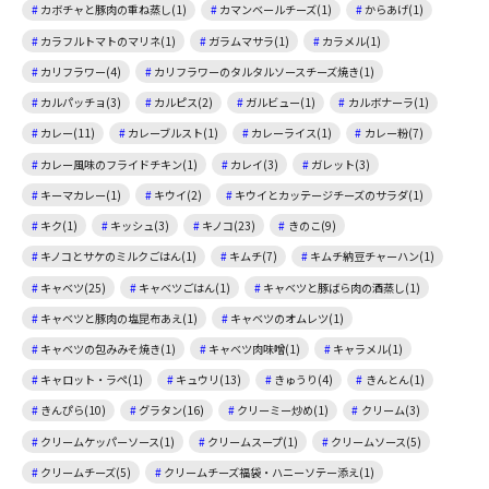
カボチャと豚肉の重ね蒸し(1)
カマンベールチーズ(1)
からあげ(1)
カラフルトマトのマリネ(1)
ガラムマサラ(1)
カラメル(1)
カリフラワー(4)
カリフラワーのタルタルソースチーズ焼き(1)
カルパッチョ(3)
カルピス(2)
ガルビュー(1)
カルボナーラ(1)
カレー(11)
カレーブルスト(1)
カレーライス(1)
カレー粉(7)
カレー風味のフライドチキン(1)
カレイ(3)
ガレット(3)
キーマカレー(1)
キウイ(2)
キウイとカッテージチーズのサラダ(1)
キク(1)
キッシュ(3)
キノコ(23)
きのこ(9)
キノコとサケのミルクごはん(1)
キムチ(7)
キムチ納豆チャーハン(1)
キャベツ(25)
キャベツごはん(1)
キャベツと豚ばら肉の酒蒸し(1)
キャベツと豚肉の塩昆布あえ(1)
キャベツのオムレツ(1)
キャベツの包みみそ焼き(1)
キャベツ肉味噌(1)
キャラメル(1)
キャロット・ラペ(1)
キュウリ(13)
きゅうり(4)
きんとん(1)
きんぴら(10)
グラタン(16)
クリーミー炒め(1)
クリーム(3)
クリームケッパーソース(1)
クリームスープ(1)
クリームソース(5)
クリームチーズ(5)
クリームチーズ福袋・ハニーソテー添え(1)