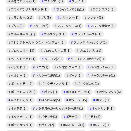
ふきのとうみそ(1)
プチトマト(1)
フライ(1)
フライパングリルサンド(1)
フライパンで２品(1)
フランスパン(1)
フランセーズ(1)
ブリ(5)
フリッター(1)
フリット(3)
プリン(1)
フルーツ(7)
フルーツソース(1)
フルーツ春巻き(1)
ブルールージュ(1)
ブルスケッタ(1)
フレンチトースト(1)
フレンチトースト（パン ペルデュ）(1)
フレンチドレッシング(1)
ブロッコリー(13)
ブロッコリーの茎(1)
プロバンサル(1)
ベークドポテト(1)
ベーコン(20)
ベーコンマヨ焼きそば(1)
ベジたれ(1)
ベニエ(1)
ペペロンチーニ(1)
ペペロンチーノ(4)
ヘルシー(1)
ヘルシーな焼肉(1)
ポーク(1)
ポークステーキ(1)
ポークソテー(2)
ポークディアブル(1)
ポークピカタ(1)
ポーチドエッグ(2)
ポアレ(1)
ボイルドポーク(1)
ホウレンソウ(6)
ほうれんそう(1)
ほうれん草(5)
ポタージュ(5)
ホタテ(5)
ホタテ貝(1)
ホタテ貝のガーリックバター焼き(1)
ホットサンド(1)
ホットチキン(1)
ポテサラ(3)
ポテチ(1)
ポテト(2)
ポテトサラダ(1)
ポトフ(2)
ボルドレーズ(1)
ホルモン(1)