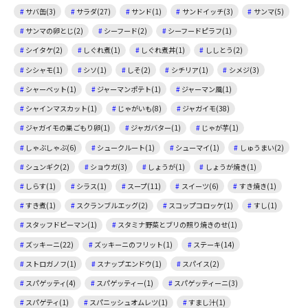
サバ缶(3)
サラダ(27)
サンド(1)
サンドイッチ(3)
サンマ(5)
サンマの卵とじ(2)
シーフード(2)
シーフードピラフ(1)
シイタケ(2)
しぐれ煮(1)
しぐれ煮丼(1)
ししとう(2)
シシャモ(1)
シソ(1)
しそ(2)
シチリア(1)
シメジ(3)
シャーベット(1)
ジャーマンポテト(1)
ジャーマン風(1)
シャインマスカット(1)
じゃがいも(8)
ジャガイモ(38)
ジャガイモの巣ごもり卵(1)
ジャガバター(1)
じゃが芋(1)
しゃぶしゃぶ(6)
シュークルート(1)
シューマイ(1)
しゅうまい(2)
シュンギク(2)
ショウガ(3)
しょうが(1)
しょうが焼き(1)
しらす(1)
シラス(1)
スープ(11)
スイーツ(6)
すき焼き(1)
すき煮(1)
スクランブルエッグ(2)
スコップコロッケ(1)
すし(1)
スタッフドピーマン(1)
スタミナ野菜とブリの照り焼きのせ(1)
ズッキーニ(22)
ズッキーニのフリット(1)
ステーキ(14)
ストロガノフ(1)
スナップエンドウ(1)
スパイス(2)
スパゲッティ(4)
スパゲッティー(1)
スパゲッティーニ(3)
スパゲティ(1)
スパニッシュオムレツ(1)
すまし汁(1)