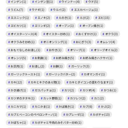
インゲン(1)
インゲン豆(1)
ウインナー(4)
ウド(5)
うどん(7)
ウナギ(1)
ウルイ(2)
エスカベージュ(1)
エスニック(1)
エノキ(2)
えのき(1)
えび(2)
エビ(15)
エビカツ(1)
エリンギ(2)
オーブン(1)
オーブン焼き(1)
オイスターソース(4)
オイスター炒め(1)
おくずかけ(1)
オクラ(3)
オクラみそ炒め(1)
オニオンリング(1)
おにぎり(3)
オムレツ(4)
おもてなしのお浸し(1)
おやき(1)
オリーブ(1)
オリーブオイル(2)
オレンジ(5)
お刺身(1)
お好み焼き(5)
お好み焼きハクサイ(1)
お正月(1)
お浸し(2)
お餅(1)
ガーリック(3)
ガーリックトースト(1)
ガーリックバター(2)
カオマンガイ(1)
カキ(12)
カキとキクのあえ物(1)
カキとダイコンの変わりなます(1)
かき揚げ(1)
ガスパッチョ(1)
カツ(2)
カツオ(4)
かつお(1)
カツオのタタキ(1)
カット野菜(1)
カツレツ(2)
カニ(2)
カニカマ(1)
カニかま(1)
かば焼き(1)
カブ(6)
かぶ(2)
カブとベーコンのペペロンチーノ(1)
カプレーゼ(1)
カボチャ(13)
かぼちゃ(1)
カボチャと牛肉のみそバター炒め(1)