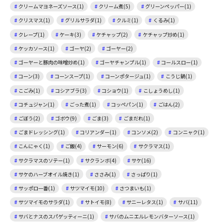
クリームマヨネーズソース(1)
クリーム煮(5)
グリーンペッパー(1)
クリスマス(1)
グリルサラダ(1)
クルミ(1)
くるみ(1)
クレープ(1)
ケーキ(3)
ケチャップ(2)
ケチャップ炒め(1)
ケッカソース(1)
ゴーヤ(2)
ゴーヤー(2)
ゴーヤーと豚肉の味噌炒め(1)
ゴーヤチャンプル(1)
コールスロー(1)
コーン(3)
コーンスープ(1)
コーンポタージュ(1)
こうじ鍋(1)
こごみ(1)
コシアブラ(3)
コショウ(1)
こしょうめし(1)
コチュジャン(1)
ごった煮(1)
コッペパン(1)
ごはん(2)
ごぼう(2)
ゴボウ(9)
ごま(3)
ごまだれ(1)
ごまドレッシング(1)
コリアンダー(1)
コンソメ(2)
コンニャク(1)
こんにゃく(1)
ご飯(4)
サーモン(6)
サクラマス(1)
サクラマスのソテー(1)
サクランボ(4)
サケ(16)
サケのハーブオイル焼き(1)
ささみ(1)
さっぱり(1)
サッポロ一番(1)
サツマイモ(10)
さつまいも(1)
サツマイモのサラダ(1)
サトイモ(8)
サニーレタス(1)
サバ(11)
サバとナスのスパゲッティーニ(1)
サバのムニエルレモンバターソース(1)