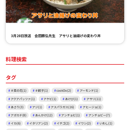
ＹＢＣオンデマンド
やまがた情熱市場
3月28日放送 会田勝弘先生 アサリと油揚げの変わり丼
料理検索
タグ
＃菜の花(1)
＃餃子(1)
cookDo(2)
アーモンド(1)
アクアパッツァ(1)
アケビ(1)
あけび(1)
アサリ(11)
あさり(3)
アジ(1)
アスパラガス(16)
アヒージョ(1)
アボカド(8)
あんかけ(12)
アンチョビ(1)
アンチョビー(7)
イカ(6)
イタリアン(2)
イチゴ(2)
イワシ(2)
いわし(1)