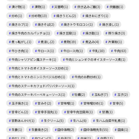
漬け物(1)
漬物(1)
災害時(1)
炊き込みご飯(3)
炊飯器(1)
炒め(1)
炒め物(13)
焼きうどん(2)
焼きおにぎり(1)
焼きカブ(1)
焼きそば(2)
焼きトウモロコシ(1)
焼き浸し(1)
焼き牛肉のカルパッチョ(1)
焼き豆腐(1)
焼き麩(1)
照り焼き(3)
煮っ転がし(1)
煮浸し(2)
煮物(19)
煮込み(4)
片栗粉(1)
牛ひき肉(1)
牛ロース(1)
牛ロース肉(1)
牛乳(10)
牛肉(63)
牛肉シャリアピン風ステーキ(1)
牛肉とシュンギクのオイスターソース煮(1)
牛肉とトマトのオイスターソース炒め(1)
牛肉とトマトのニンニクバジル炒め(1)
牛肉のお酢炒め(1)
牛肉のステーキカフェドパリバターソース(1)
牛肉のステーキバーベキューソース(1)
牡蠣(2)
玉ねぎ(7)
玉子(2)
玉子焼き(1)
甘みそ(2)
甘味噌(1)
甘味噌炒め(1)
甘辛(5)
甘辛どん(2)
甘辛手羽先(1)
甘辛牛肉豆腐丼(1)
甘酒(1)
甘酢あんかけ(1)
生クリーム(5)
生ハム(6)
生ハム白菜牛乳煮(1)
生姜(1)
生姜焼き(2)
田中浩明(2)
田中浩明先生(55)
田楽(1)
白だし(1)
白ワイン(2)
白子(3)
白米(1)
白菜(11)