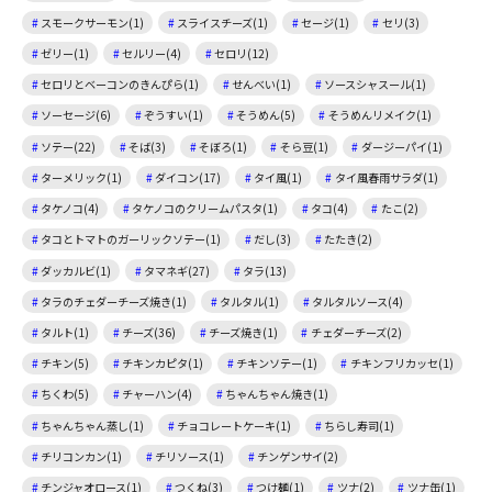
スモークサーモン(1)
スライスチーズ(1)
セージ(1)
セリ(3)
ゼリー(1)
セルリー(4)
セロリ(12)
セロリとベーコンのきんぴら(1)
せんべい(1)
ソースシャスール(1)
ソーセージ(6)
ぞうすい(1)
そうめん(5)
そうめんリメイク(1)
ソテー(22)
そば(3)
そぼろ(1)
そら豆(1)
ダージーパイ(1)
ターメリック(1)
ダイコン(17)
タイ風(1)
タイ風春雨サラダ(1)
タケノコ(4)
タケノコのクリームパスタ(1)
タコ(4)
たこ(2)
タコとトマトのガーリックソテー(1)
だし(3)
たたき(2)
ダッカルビ(1)
タマネギ(27)
タラ(13)
タラのチェダーチーズ焼き(1)
タルタル(1)
タルタルソース(4)
タルト(1)
チーズ(36)
チーズ焼き(1)
チェダーチーズ(2)
チキン(5)
チキンカピタ(1)
チキンソテー(1)
チキンフリカッセ(1)
ちくわ(5)
チャーハン(4)
ちゃんちゃん焼き(1)
ちゃんちゃん蒸し(1)
チョコレートケーキ(1)
ちらし寿司(1)
チリコンカン(1)
チリソース(1)
チンゲンサイ(2)
チンジャオロース(1)
つくね(3)
つけ麺(1)
ツナ(2)
ツナ缶(1)