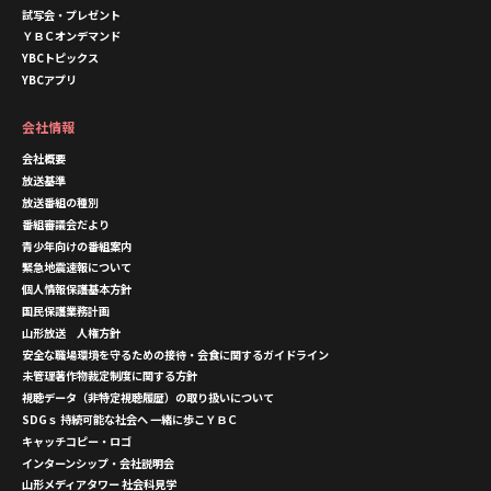
試写会・プレゼント
ＹＢＣオンデマンド
YBCトピックス
YBCアプリ
会社情報
会社概要
放送基準
放送番組の種別
番組審議会だより
青少年向けの番組案内
緊急地震速報について
個人情報保護基本方針
国民保護業務計画
山形放送 人権方針
安全な職場環境を守るための接待・会食に関するガイドライン
未管理著作物裁定制度に関する方針
視聴データ（非特定視聴履歴）の取り扱いについて
SDGｓ 持続可能な社会へ 一緒に歩こＹＢＣ
キャッチコピー・ロゴ
インターンシップ・会社説明会
山形メディアタワー 社会科見学