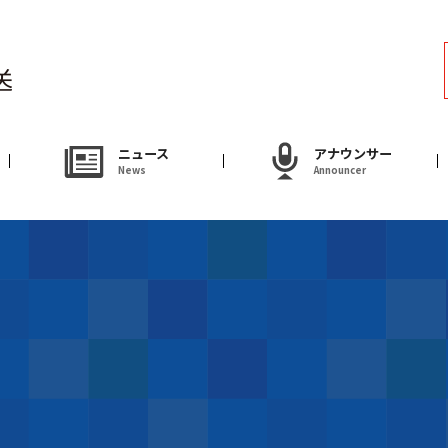
ラジオ
Radio
アナウンサー
ニュース
アナウンサー
News
Announcer
Announcer
試写会・プレゼ
Present
やまがた情熱市場