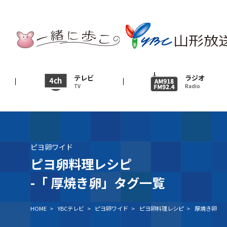
テレビ
TV
ニュース
テレビ
ラジオ
TV
Radio
News
イベント
Event
ピヨ卵ワイド
ＹＢＣオンデマンド
ピヨ卵料理レシピ
-「
厚焼き卵」タグ一覧
HOME
>
YBCテレビ
>
ピヨ卵ワイド
>
ピヨ卵料理レシピ
>
厚焼き卵