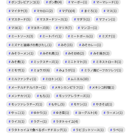
ボンゴレビアンコ(1)
ポン酢(4)
マーボー(1)
マーマレード(1)
マイタケ(3)
マカロニ(2)
マグロ(4)
まぐろ(1)
マス(1)
マスタード(5)
マスタードソース(1)
マダラ(1)
マフィン(1)
マヨ(1)
マヨネーズ(8)
マリネ(7)
マンゴー(1)
ミートソース(3)
ミートパイ(1)
ミートボール(1)
ミズナ(1)
ミズナと油揚げの煮びたし(1)
みそ(15)
みそカレー(1)
みそラーメン(1)
みぞれ煮(1)
みそ炒め(2)
みそ焼き(2)
みそ煮(1)
ミックスチーズ(1)
ミニトマト(3)
ミネストローネ(1)
ミモザ(1)
ミョウガ(6)
みょうが(1)
ミラノ風ビーフカツレツ(1)
ミルファンティ(1)
ミロトン(1)
ムニエル(10)
メーテルドテルバター(1)
メキシカンピラフ(1)
メキシコ料理(1)
メンチカツ(1)
もち(1)
モッツアレラチーズ(1)
モッツァレラチーズ(1)
もやし(5)
モヤシ(1)
やきそば(1)
やっこ(1)
ゆかり(1)
ゆき菜(1)
ヨーグルト(4)
ラーメン(1)
ライス(1)
ラグー(1)
ラタトゥイユ(4)
ラタトゥイユで食べるポーチドエッグ(1)
ラビゴットソース(1)
ラペ(1)