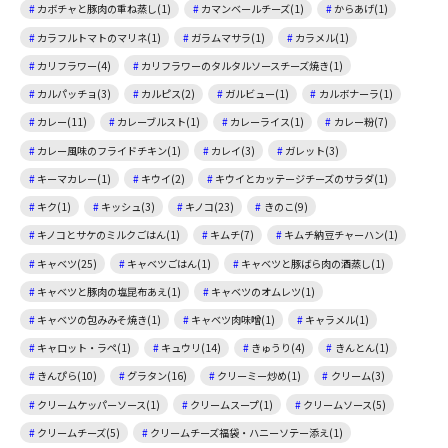
カボチャと豚肉の重ね蒸し(1)
カマンベールチーズ(1)
からあげ(1)
カラフルトマトのマリネ(1)
ガラムマサラ(1)
カラメル(1)
カリフラワー(4)
カリフラワーのタルタルソースチーズ焼き(1)
カルパッチョ(3)
カルピス(2)
ガルビュー(1)
カルボナーラ(1)
カレー(11)
カレーブルスト(1)
カレーライス(1)
カレー粉(7)
カレー風味のフライドチキン(1)
カレイ(3)
ガレット(3)
キーマカレー(1)
キウイ(2)
キウイとカッテージチーズのサラダ(1)
キク(1)
キッシュ(3)
キノコ(23)
きのこ(9)
キノコとサケのミルクごはん(1)
キムチ(7)
キムチ納豆チャーハン(1)
キャベツ(25)
キャベツごはん(1)
キャベツと豚ばら肉の酒蒸し(1)
キャベツと豚肉の塩昆布あえ(1)
キャベツのオムレツ(1)
キャベツの包みみそ焼き(1)
キャベツ肉味噌(1)
キャラメル(1)
キャロット・ラペ(1)
キュウリ(14)
きゅうり(4)
きんとん(1)
きんぴら(10)
グラタン(16)
クリーミー炒め(1)
クリーム(3)
クリームケッパーソース(1)
クリームスープ(1)
クリームソース(5)
クリームチーズ(5)
クリームチーズ福袋・ハニーソテー添え(1)