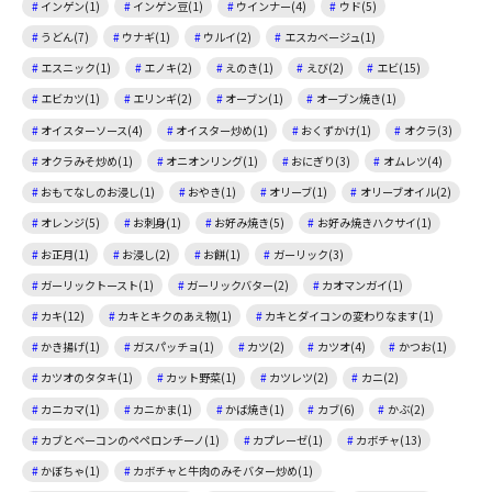
インゲン(1)
インゲン豆(1)
ウインナー(4)
ウド(5)
うどん(7)
ウナギ(1)
ウルイ(2)
エスカベージュ(1)
エスニック(1)
エノキ(2)
えのき(1)
えび(2)
エビ(15)
エビカツ(1)
エリンギ(2)
オーブン(1)
オーブン焼き(1)
オイスターソース(4)
オイスター炒め(1)
おくずかけ(1)
オクラ(3)
オクラみそ炒め(1)
オニオンリング(1)
おにぎり(3)
オムレツ(4)
おもてなしのお浸し(1)
おやき(1)
オリーブ(1)
オリーブオイル(2)
オレンジ(5)
お刺身(1)
お好み焼き(5)
お好み焼きハクサイ(1)
お正月(1)
お浸し(2)
お餅(1)
ガーリック(3)
ガーリックトースト(1)
ガーリックバター(2)
カオマンガイ(1)
カキ(12)
カキとキクのあえ物(1)
カキとダイコンの変わりなます(1)
かき揚げ(1)
ガスパッチョ(1)
カツ(2)
カツオ(4)
かつお(1)
カツオのタタキ(1)
カット野菜(1)
カツレツ(2)
カニ(2)
カニカマ(1)
カニかま(1)
かば焼き(1)
カブ(6)
かぶ(2)
カブとベーコンのペペロンチーノ(1)
カプレーゼ(1)
カボチャ(13)
かぼちゃ(1)
カボチャと牛肉のみそバター炒め(1)