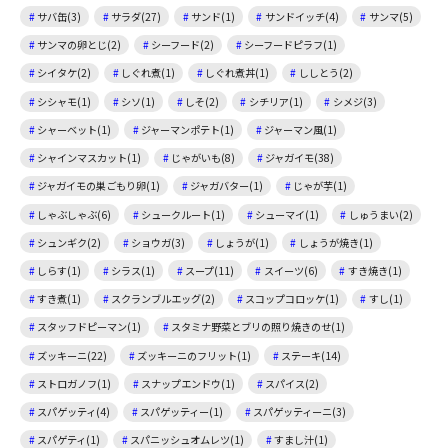
サバ缶(3)
サラダ(27)
サンド(1)
サンドイッチ(4)
サンマ(5)
サンマの卵とじ(2)
シーフード(2)
シーフードピラフ(1)
シイタケ(2)
しぐれ煮(1)
しぐれ煮丼(1)
ししとう(2)
シシャモ(1)
シソ(1)
しそ(2)
シチリア(1)
シメジ(3)
シャーベット(1)
ジャーマンポテト(1)
ジャーマン風(1)
シャインマスカット(1)
じゃがいも(8)
ジャガイモ(38)
ジャガイモの巣ごもり卵(1)
ジャガバター(1)
じゃが芋(1)
しゃぶしゃぶ(6)
シュークルート(1)
シューマイ(1)
しゅうまい(2)
シュンギク(2)
ショウガ(3)
しょうが(1)
しょうが焼き(1)
しらす(1)
シラス(1)
スープ(11)
スイーツ(6)
すき焼き(1)
すき煮(1)
スクランブルエッグ(2)
スコップコロッケ(1)
すし(1)
スタッフドピーマン(1)
スタミナ野菜とブリの照り焼きのせ(1)
ズッキーニ(22)
ズッキーニのフリット(1)
ステーキ(14)
ストロガノフ(1)
スナップエンドウ(1)
スパイス(2)
スパゲッティ(4)
スパゲッティー(1)
スパゲッティーニ(3)
スパゲティ(1)
スパニッシュオムレツ(1)
すまし汁(1)