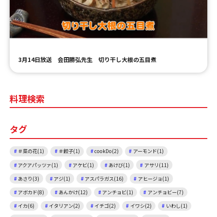
ＹＢＣオンデマンド
やまがた情熱市場
3月14日放送 会田勝弘先生 切り干し大根の五目煮
料理検索
タグ
＃菜の花(1)
＃餃子(1)
cookDo(2)
アーモンド(1)
アクアパッツァ(1)
アケビ(1)
あけび(1)
アサリ(11)
あさり(3)
アジ(1)
アスパラガス(16)
アヒージョ(1)
アボカド(8)
あんかけ(12)
アンチョビ(1)
アンチョビー(7)
イカ(6)
イタリアン(2)
イチゴ(2)
イワシ(2)
いわし(1)