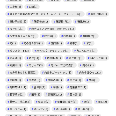
白身魚(6)
白飯(1)
真イカと水菜の肝マヨネーズクリームソース フェデリーニ(1)
真砂子和え(1)
真砂子炒め(2)
磯部巻き(1)
磯部揚げ(1)
磯風味(1)
福豆もち(1)
秋ナスとアンチョビーのグラタン(1)
秋ナスの玉みそ焼き(1)
秋刀魚(1)
秋野菜(1)
竜田揚げ(1)
筍(1)
筍のきんぴら(1)
筑前煮(1)
簡単(1)
米(1)
粒マスタード(3)
粗ペッパーチキンレモン(1)
糸こんにゃく(1)
紅花油(1)
納豆(14)
納豆揚げ(1)
納豆餃子(1)
絹ごし豆腐(1)
絹揚げ(1)
肉じゃが(3)
肉ジャガの炒め煮(1)
肉みそ(1)
肉みそあんかけ野菜(1)
肉みそゴーヤやっこ(1)
肉みそ温やっこ(1)
肉味噌(1)
肉巻き(6)
肉詰め煮(1)
肉豆腐(1)
胡麻(1)
胡麻酢和え(1)
舌平目(1)
芋煮(1)
花束仕立て(1)
若草焼き(1)
茄子(3)
茶碗蒸し(1)
茹で卵(1)
菅野由子先生(55)
菜の花(2)
菜種蒸し焼き(1)
葱(1)
蒸し(2)
蒸しうどん(1)
蒸しパン(3)
蒸し料理(1)
蒸し焼き(1)