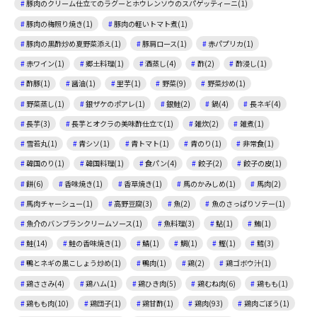
豚肉のクリーム仕立てのラグーとホウレンソウのスパゲッティーニ(1)
豚肉の梅照り焼き(1)
豚肉の軽いトマト煮(1)
豚肉の黒酢炒め夏野菜添え(1)
豚肩ロース(1)
赤パプリカ(1)
赤ワイン(1)
郷土料理(1)
酒蒸し(4)
酢(2)
酢浸し(1)
酢豚(1)
醤油(1)
里芋(1)
野菜(9)
野菜炒め(1)
野菜蒸し(1)
銀ザケのポアレ(1)
銀鮭(2)
鍋(4)
長ネギ(4)
長芋(3)
長芋とオクラの美味酢仕立て(1)
雑炊(2)
雑煮(1)
雪若丸(1)
青シソ(1)
青トマト(1)
青のり(1)
非常食(1)
韓国のり(1)
韓国料理(1)
食パン(4)
餃子(2)
餃子の皮(1)
餅(6)
香味焼き(1)
香草焼き(1)
馬のかみしめ(1)
馬肉(2)
馬肉チャーシュー(1)
高野豆腐(3)
魚(2)
魚のさっぱりソテー(1)
魚介のバンブランクリームソース(1)
魚料理(3)
鮎(1)
鮪(1)
鮭(14)
鮭の香味焼き(1)
鯖(1)
鯛(1)
鰹(1)
鱈(3)
鴨とネギの黒こしょう炒め(1)
鴨肉(1)
鶏(2)
鶏ゴボウ汁(1)
鶏ささみ(4)
鶏ハム(1)
鶏ひき肉(5)
鶏むね肉(6)
鶏もも(1)
鶏もも肉(10)
鶏団子(1)
鶏甘酢(1)
鶏肉(93)
鶏肉ごぼう(1)