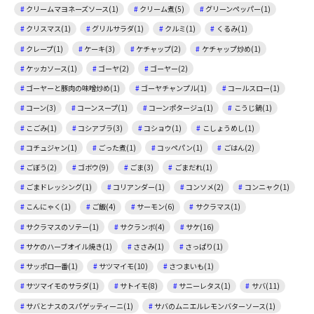
クリームマヨネーズソース(1)
クリーム煮(5)
グリーンペッパー(1)
クリスマス(1)
グリルサラダ(1)
クルミ(1)
くるみ(1)
クレープ(1)
ケーキ(3)
ケチャップ(2)
ケチャップ炒め(1)
ケッカソース(1)
ゴーヤ(2)
ゴーヤー(2)
ゴーヤーと豚肉の味噌炒め(1)
ゴーヤチャンプル(1)
コールスロー(1)
コーン(3)
コーンスープ(1)
コーンポタージュ(1)
こうじ鍋(1)
こごみ(1)
コシアブラ(3)
コショウ(1)
こしょうめし(1)
コチュジャン(1)
ごった煮(1)
コッペパン(1)
ごはん(2)
ごぼう(2)
ゴボウ(9)
ごま(3)
ごまだれ(1)
ごまドレッシング(1)
コリアンダー(1)
コンソメ(2)
コンニャク(1)
こんにゃく(1)
ご飯(4)
サーモン(6)
サクラマス(1)
サクラマスのソテー(1)
サクランボ(4)
サケ(16)
サケのハーブオイル焼き(1)
ささみ(1)
さっぱり(1)
サッポロ一番(1)
サツマイモ(10)
さつまいも(1)
サツマイモのサラダ(1)
サトイモ(8)
サニーレタス(1)
サバ(11)
サバとナスのスパゲッティーニ(1)
サバのムニエルレモンバターソース(1)