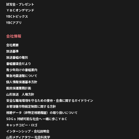
試写会・プレゼント
ＹＢＣオンデマンド
YBCトピックス
YBCアプリ
会社情報
会社概要
放送基準
放送番組の種別
番組審議会だより
青少年向けの番組案内
緊急地震速報について
個人情報保護基本方針
国民保護業務計画
山形放送 人権方針
安全な職場環境を守るための接待・会食に関するガイドライン
未管理著作物裁定制度に関する方針
視聴データ（非特定視聴履歴）の取り扱いについて
SDGｓ 持続可能な社会へ 一緒に歩こＹＢＣ
キャッチコピー・ロゴ
インターンシップ・会社説明会
山形メディアタワー 社会科見学