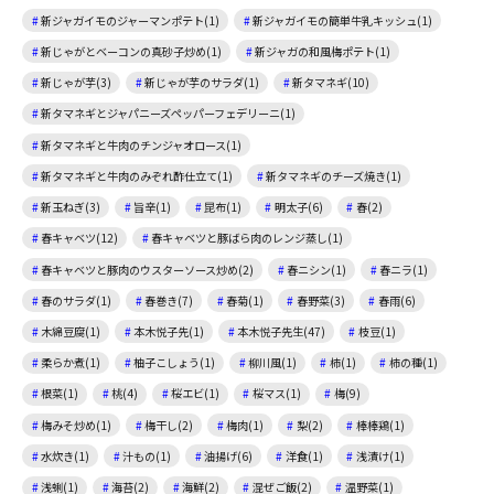
新ジャガイモのジャーマンポテト(1)
新ジャガイモの簡単牛乳キッシュ(1)
新じゃがとベーコンの真砂子炒め(1)
新ジャガの和風梅ポテト(1)
新じゃが芋(3)
新じゃが芋のサラダ(1)
新タマネギ(10)
新タマネギとジャパニーズペッパーフェデリーニ(1)
新タマネギと牛肉のチンジャオロース(1)
新タマネギと牛肉のみぞれ酢仕立て(1)
新タマネギのチーズ焼き(1)
新玉ねぎ(3)
旨辛(1)
昆布(1)
明太子(6)
春(2)
春キャベツ(12)
春キャベツと豚ばら肉のレンジ蒸し(1)
春キャベツと豚肉のウスターソース炒め(2)
春ニシン(1)
春ニラ(1)
春のサラダ(1)
春巻き(7)
春菊(1)
春野菜(3)
春雨(6)
木綿豆腐(1)
本木悦子先(1)
本木悦子先生(47)
枝豆(1)
柔らか煮(1)
柚子こしょう(1)
柳川風(1)
柿(1)
柿の種(1)
根菜(1)
桃(4)
桜エビ(1)
桜マス(1)
梅(9)
梅みそ炒め(1)
梅干し(2)
梅肉(1)
梨(2)
棒棒鶏(1)
水炊き(1)
汁もの(1)
油揚げ(6)
洋食(1)
浅漬け(1)
浅蜊(1)
海苔(2)
海鮮(2)
混ぜご飯(2)
温野菜(1)