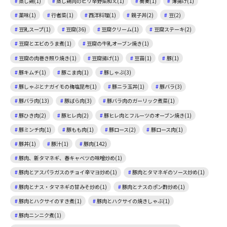
蒸し鶏(1)
蒸し鶏肉のピリ辛野菜和え(1)
蕎麦(1)
薄揚げ(1)
薬味(1)
行者菜(1)
西洋料理(1)
親子丼(2)
豆(2)
豆乳スープ(1)
豆腐(36)
豆腐クリーム(1)
豆腐ステーキ(2)
豆腐とエビのうま煮(1)
豆腐の牛乳オーブン焼き(1)
豆腐の肉巻き照り焼き(1)
豆腐揚げ(1)
豆苗(1)
豚(1)
豚キムチ(1)
豚こま肉(1)
豚しゃぶ(3)
豚しゃぶとナガイモの梅塩昆布(1)
豚ニラ玉丼(1)
豚バラ(3)
豚バラ肉(13)
豚ばら肉(3)
豚バラ肉のガーリック煮菜(1)
豚ひき肉(2)
豚ヒレ肉(2)
豚ヒレ肉とフルーツのオーブン焼き(1)
豚ミンチ肉(1)
豚もも肉(1)
豚ロース(2)
豚ロース肉(1)
豚丼(1)
豚汁(1)
豚肉(142)
豚肉、新タマネギ、春キャベツの味噌炒め(1)
豚肉とアスパラガスのチョイ辛マヨ炒め(1)
豚肉とタマネギのソース炒め(1)
豚肉とナス・タマネギの甘みそ炒め(1)
豚肉とナスのポン酢炒め(1)
豚肉とハクサイのすき煮(1)
豚肉とハクサイの焼きしゃぶ(1)
豚肉ニンニク煮(1)