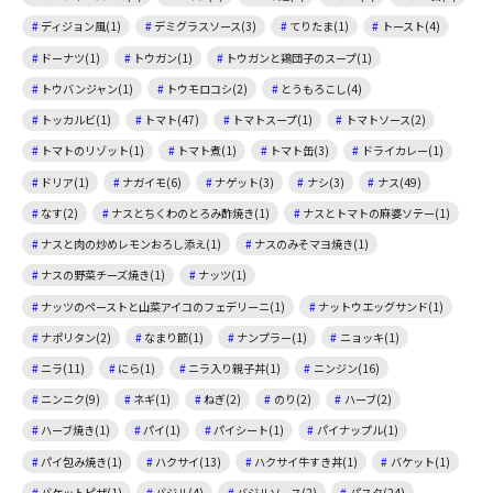
ディジョン風(1)
デミグラスソース(3)
てりたま(1)
トースト(4)
ドーナツ(1)
トウガン(1)
トウガンと鶏団子のスープ(1)
トウバンジャン(1)
トウモロコシ(2)
とうもろこし(4)
トッカルビ(1)
トマト(47)
トマトスープ(1)
トマトソース(2)
トマトのリゾット(1)
トマト煮(1)
トマト缶(3)
ドライカレー(1)
ドリア(1)
ナガイモ(6)
ナゲット(3)
ナシ(3)
ナス(49)
なす(2)
ナスとちくわのとろみ酢焼き(1)
ナスとトマトの麻婆ソテー(1)
ナスと肉の炒めレモンおろし添え(1)
ナスのみそマヨ焼き(1)
ナスの野菜チーズ焼き(1)
ナッツ(1)
ナッツのペーストと山菜アイコのフェデリーニ(1)
ナットウエッグサンド(1)
ナポリタン(2)
なまり節(1)
ナンプラー(1)
ニョッキ(1)
ニラ(11)
にら(1)
ニラ入り親子丼(1)
ニンジン(16)
ニンニク(9)
ネギ(1)
ねぎ(2)
のり(2)
ハーブ(2)
ハーブ焼き(1)
パイ(1)
パイシート(1)
パイナップル(1)
パイ包み焼き(1)
ハクサイ(13)
ハクサイ牛すき丼(1)
バケット(1)
バケットピザ(1)
バジル(4)
バジルソース(2)
パスタ(24)