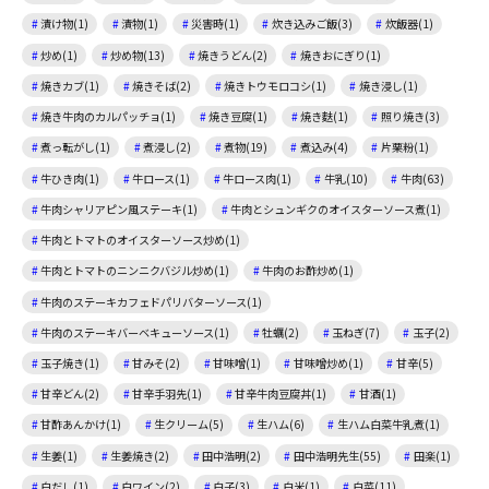
漬け物(1)
漬物(1)
災害時(1)
炊き込みご飯(3)
炊飯器(1)
炒め(1)
炒め物(13)
焼きうどん(2)
焼きおにぎり(1)
焼きカブ(1)
焼きそば(2)
焼きトウモロコシ(1)
焼き浸し(1)
焼き牛肉のカルパッチョ(1)
焼き豆腐(1)
焼き麩(1)
照り焼き(3)
煮っ転がし(1)
煮浸し(2)
煮物(19)
煮込み(4)
片栗粉(1)
牛ひき肉(1)
牛ロース(1)
牛ロース肉(1)
牛乳(10)
牛肉(63)
牛肉シャリアピン風ステーキ(1)
牛肉とシュンギクのオイスターソース煮(1)
牛肉とトマトのオイスターソース炒め(1)
牛肉とトマトのニンニクバジル炒め(1)
牛肉のお酢炒め(1)
牛肉のステーキカフェドパリバターソース(1)
牛肉のステーキバーベキューソース(1)
牡蠣(2)
玉ねぎ(7)
玉子(2)
玉子焼き(1)
甘みそ(2)
甘味噌(1)
甘味噌炒め(1)
甘辛(5)
甘辛どん(2)
甘辛手羽先(1)
甘辛牛肉豆腐丼(1)
甘酒(1)
甘酢あんかけ(1)
生クリーム(5)
生ハム(6)
生ハム白菜牛乳煮(1)
生姜(1)
生姜焼き(2)
田中浩明(2)
田中浩明先生(55)
田楽(1)
白だし(1)
白ワイン(2)
白子(3)
白米(1)
白菜(11)