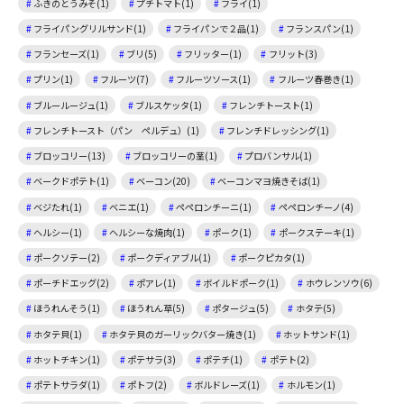
ふきのとうみそ(1)
プチトマト(1)
フライ(1)
フライパングリルサンド(1)
フライパンで２品(1)
フランスパン(1)
フランセーズ(1)
ブリ(5)
フリッター(1)
フリット(3)
プリン(1)
フルーツ(7)
フルーツソース(1)
フルーツ春巻き(1)
ブルールージュ(1)
ブルスケッタ(1)
フレンチトースト(1)
フレンチトースト（パン ペルデュ）(1)
フレンチドレッシング(1)
ブロッコリー(13)
ブロッコリーの茎(1)
プロバンサル(1)
ベークドポテト(1)
ベーコン(20)
ベーコンマヨ焼きそば(1)
ベジたれ(1)
ベニエ(1)
ペペロンチーニ(1)
ペペロンチーノ(4)
ヘルシー(1)
ヘルシーな焼肉(1)
ポーク(1)
ポークステーキ(1)
ポークソテー(2)
ポークディアブル(1)
ポークピカタ(1)
ポーチドエッグ(2)
ポアレ(1)
ボイルドポーク(1)
ホウレンソウ(6)
ほうれんそう(1)
ほうれん草(5)
ポタージュ(5)
ホタテ(5)
ホタテ貝(1)
ホタテ貝のガーリックバター焼き(1)
ホットサンド(1)
ホットチキン(1)
ポテサラ(3)
ポテチ(1)
ポテト(2)
ポテトサラダ(1)
ポトフ(2)
ボルドレーズ(1)
ホルモン(1)