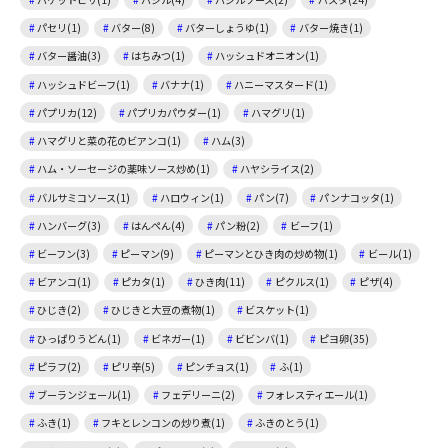
パセリ(1)
バター(8)
バターしょうゆ(1)
バター焼き(1)
バター醤油(3)
はちみつ(1)
ハッシュドオニオン(1)
ハッシュドビーフ(1)
バナナ(1)
ハニーマスタード(1)
パプリカ(12)
パプリカパウダー(1)
ハマグリ(1)
ハマグリと菜の花のビアンコ(1)
ハム(3)
ハム・ソーセージの薬味ソース炒め(1)
ハヤシライス(2)
バルサミコソース(1)
ハロウィン(1)
パン(7)
パンナコッタ(1)
ハンバーグ(3)
はんぺん(4)
パン粉(2)
ビーフ(1)
ビーフン(3)
ピーマン(9)
ピーマンとひき肉の炒め物(1)
ビール(1)
ビアンコ(1)
ピカタ(1)
ひき肉(11)
ピクルス(1)
ピザ(4)
ひじき(2)
ひじきと大豆の煮物(1)
ビスケット(1)
ひっぱりうどん(1)
ビネガー(1)
ビビンバ(1)
ピヨ卵(35)
ピラフ(2)
ピリ辛(5)
ピンチョス(1)
ふ(1)
ブーランジェール(1)
フェデリーニ(2)
フォレスティエール(1)
ふき(1)
フキとレンコンの炒り煮(1)
ふきのとう(1)