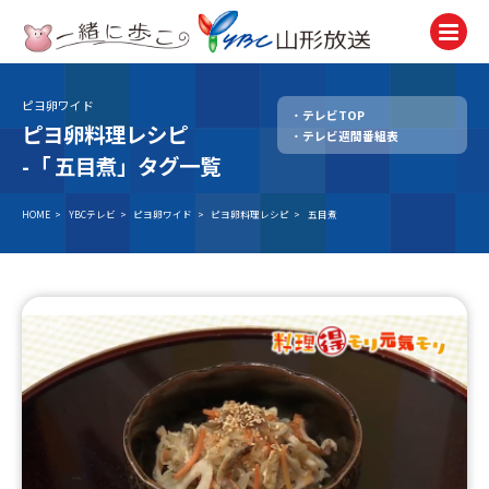
ピヨ卵ワイド
テレビTOP
テレビ
ピヨ卵料理レシピ
テレビ週間番組表
TV
-「
五目煮」タグ一覧
ラジオ
Radio
HOME
>
YBCテレビ
>
ピヨ卵ワイド
>
ピヨ卵料理レシピ
>
五目煮
ニュース
News
アナウンサー
Announcer
イベント
Event
試写会・プレゼント
Present