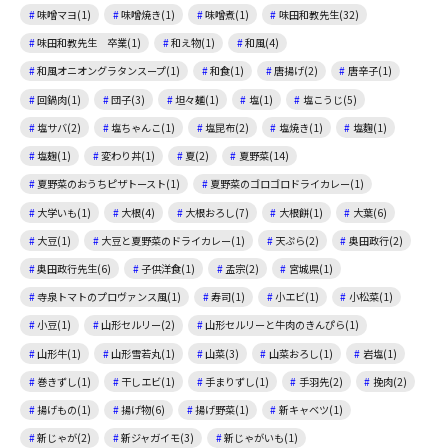
味噌マヨ(1)
味噌焼き(1)
味噌煮(1)
味田和教先生(32)
味田和教先生 卒業(1)
和え物(1)
和風(4)
和風オニオングラタンスープ(1)
和食(1)
唐揚げ(2)
唐辛子(1)
回鍋肉(1)
団子(3)
坦々麺(1)
塩(1)
塩こうじ(5)
塩サバ(2)
塩ちゃんこ(1)
塩昆布(2)
塩焼き(1)
塩麴(1)
塩麹(1)
変わり丼(1)
夏(2)
夏野菜(14)
夏野菜のおうちピザトースト(1)
夏野菜のゴロゴロドライカレー(1)
大学いも(1)
大根(4)
大根おろし(7)
大根餅(1)
大葉(6)
大豆(1)
大豆と夏野菜のドライカレー(1)
天ぷら(2)
奥田政行(2)
奥田政行先生(6)
子供洋食(1)
孟宗(2)
宮城県(1)
寺泉トマトのプロヴァンス風(1)
寿司(1)
小エビ(1)
小松菜(1)
小豆(1)
山形セルリー(2)
山形セルリーと牛肉のきんぴら(1)
山形牛(1)
山形雪若丸(1)
山菜(3)
山菜おろし(1)
岩塩(1)
巻きずし(1)
干しエビ(1)
手まりずし(1)
手羽先(2)
挽肉(2)
揚げもの(1)
揚げ物(6)
揚げ野菜(1)
新キャベツ(1)
新じゃが(2)
新ジャガイモ(3)
新じゃがいも(1)