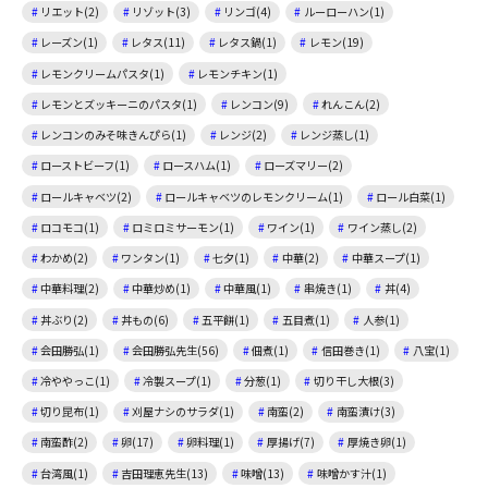
リエット(2)
リゾット(3)
リンゴ(4)
ルーローハン(1)
レーズン(1)
レタス(11)
レタス鍋(1)
レモン(19)
レモンクリームパスタ(1)
レモンチキン(1)
レモンとズッキーニのパスタ(1)
レンコン(9)
れんこん(2)
レンコンのみそ味きんぴら(1)
レンジ(2)
レンジ蒸し(1)
ローストビーフ(1)
ロースハム(1)
ローズマリー(2)
ロールキャベツ(2)
ロールキャベツのレモンクリーム(1)
ロール白菜(1)
ロコモコ(1)
ロミロミサーモン(1)
ワイン(1)
ワイン蒸し(2)
わかめ(2)
ワンタン(1)
七夕(1)
中華(2)
中華スープ(1)
中華料理(2)
中華炒め(1)
中華風(1)
串焼き(1)
丼(4)
丼ぶり(2)
丼もの(6)
五平餅(1)
五目煮(1)
人参(1)
会田勝弘(1)
会田勝弘先生(56)
佃煮(1)
信田巻き(1)
八宝(1)
冷ややっこ(1)
冷製スープ(1)
分葱(1)
切り干し大根(3)
切り昆布(1)
刈屋ナシのサラダ(1)
南蛮(2)
南蛮漬け(3)
南蛮酢(2)
卵(17)
卵料理(1)
厚揚げ(7)
厚焼き卵(1)
台湾風(1)
吉田理恵先生(13)
味噌(13)
味噌かす汁(1)