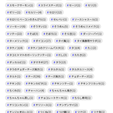
スモークサーモン(1)
スライスチーズ(1)
セージ(1)
セリ(3)
ゼリー(1)
セルリー(4)
セロリ(12)
セロリとベーコンのきんぴら(1)
せんべい(1)
ソースシャスール(1)
ソーセージ(6)
ぞうすい(1)
そうめん(5)
そうめんリメイク(1)
ソテー(22)
そば(3)
そぼろ(1)
そら豆(1)
ダージーパイ(1)
ターメリック(1)
ダイコン(17)
タイ風(1)
タイ風春雨サラダ(1)
タケノコ(4)
タケノコのクリームパスタ(1)
タコ(4)
たこ(2)
タコとトマトのガーリックソテー(1)
だし(3)
たたき(2)
ダッカルビ(1)
タマネギ(27)
タラ(13)
タラのチェダーチーズ焼き(1)
タルタル(1)
タルタルソース(4)
タルト(1)
チーズ(36)
チーズ焼き(1)
チェダーチーズ(2)
チキン(5)
チキンカピタ(1)
チキンソテー(1)
チキンフリカッセ(1)
ちくわ(5)
チャーハン(4)
ちゃんちゃん焼き(1)
ちゃんちゃん蒸し(1)
チョコレートケーキ(1)
ちらし寿司(1)
チリコンカン(1)
チリソース(1)
チンゲンサイ(2)
チンジャオロース(1)
つくね(3)
つけ麺(1)
ツナ(2)
ツナ缶(1)