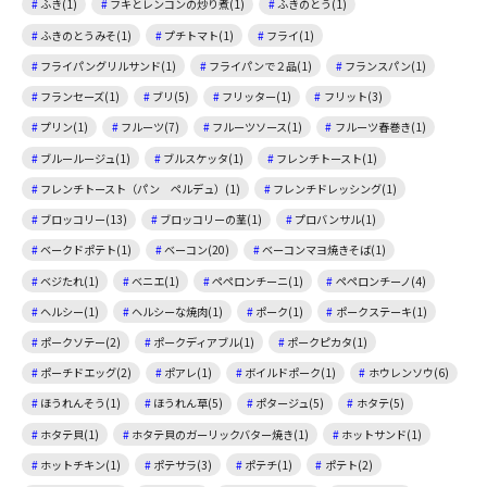
ふき(1)
フキとレンコンの炒り煮(1)
ふきのとう(1)
ふきのとうみそ(1)
プチトマト(1)
フライ(1)
フライパングリルサンド(1)
フライパンで２品(1)
フランスパン(1)
フランセーズ(1)
ブリ(5)
フリッター(1)
フリット(3)
プリン(1)
フルーツ(7)
フルーツソース(1)
フルーツ春巻き(1)
ブルールージュ(1)
ブルスケッタ(1)
フレンチトースト(1)
フレンチトースト（パン ペルデュ）(1)
フレンチドレッシング(1)
ブロッコリー(13)
ブロッコリーの茎(1)
プロバンサル(1)
ベークドポテト(1)
ベーコン(20)
ベーコンマヨ焼きそば(1)
ベジたれ(1)
ベニエ(1)
ペペロンチーニ(1)
ペペロンチーノ(4)
ヘルシー(1)
ヘルシーな焼肉(1)
ポーク(1)
ポークステーキ(1)
ポークソテー(2)
ポークディアブル(1)
ポークピカタ(1)
ポーチドエッグ(2)
ポアレ(1)
ボイルドポーク(1)
ホウレンソウ(6)
ほうれんそう(1)
ほうれん草(5)
ポタージュ(5)
ホタテ(5)
ホタテ貝(1)
ホタテ貝のガーリックバター焼き(1)
ホットサンド(1)
ホットチキン(1)
ポテサラ(3)
ポテチ(1)
ポテト(2)