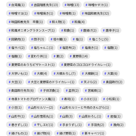
台湾風(1)
吉田理恵先生(13)
味噌(13)
味噌かす汁(1)
味噌マヨ(1)
味噌焼き(1)
味噌煮(1)
味田和教先生(32)
味田和教先生 卒業(1)
和え物(1)
和風(4)
和風オニオングラタンスープ(1)
和食(1)
唐揚げ(2)
唐辛子(1)
回鍋肉(1)
団子(3)
坦々麺(1)
塩(1)
塩こうじ(5)
塩サバ(2)
塩ちゃんこ(1)
塩昆布(2)
塩焼き(1)
塩麴(1)
塩麹(1)
変わり丼(1)
夏(2)
夏野菜(14)
夏野菜のおうちピザトースト(1)
夏野菜のゴロゴロドライカレー(1)
大学いも(1)
大根(4)
大根おろし(7)
大根餅(1)
大葉(6)
大豆(1)
大豆と夏野菜のドライカレー(1)
天ぷら(2)
奥田政行(2)
奥田政行先生(6)
子供洋食(1)
孟宗(2)
宮城県(1)
寺泉トマトのプロヴァンス風(1)
寿司(1)
小エビ(1)
小松菜(1)
小豆(1)
山形セルリー(2)
山形セルリーと牛肉のきんぴら(1)
山形牛(1)
山形雪若丸(1)
山菜(3)
山菜おろし(1)
岩塩(1)
巻きずし(1)
干しエビ(1)
手まりずし(1)
手羽先(2)
挽肉(2)
揚げもの(1)
揚げ物(6)
揚げ野菜(1)
新キャベツ(1)