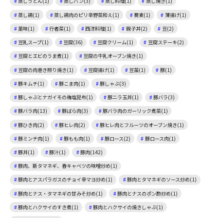
蒸しうどん(1)
蒸しパン(3)
蒸し料理(1)
蒸し焼き(1)
蒸し鶏(1)
蒸し鶏肉のピリ辛野菜和え(1)
蕎麦(1)
薄揚げ(1)
薬味(1)
行者菜(1)
西洋料理(1)
親子丼(2)
豆(2)
豆乳スープ(1)
豆腐(36)
豆腐クリーム(1)
豆腐ステーキ(2)
豆腐とエビのうま煮(1)
豆腐の牛乳オーブン焼き(1)
豆腐の肉巻き照り焼き(1)
豆腐揚げ(1)
豆苗(1)
豚(1)
豚キムチ(1)
豚こま肉(1)
豚しゃぶ(3)
豚しゃぶとナガイモの梅塩昆布(1)
豚ニラ玉丼(1)
豚バラ(3)
豚バラ肉(13)
豚ばら肉(3)
豚バラ肉のガーリック煮菜(1)
豚ひき肉(2)
豚ヒレ肉(2)
豚ヒレ肉とフルーツのオーブン焼き(1)
豚ミンチ肉(1)
豚もも肉(1)
豚ロース(2)
豚ロース肉(1)
豚丼(1)
豚汁(1)
豚肉(142)
豚肉、新タマネギ、春キャベツの味噌炒め(1)
豚肉とアスパラガスのチョイ辛マヨ炒め(1)
豚肉とタマネギのソース炒め(1)
豚肉とナス・タマネギの甘みそ炒め(1)
豚肉とナスのポン酢炒め(1)
豚肉とハクサイのすき煮(1)
豚肉とハクサイの焼きしゃぶ(1)