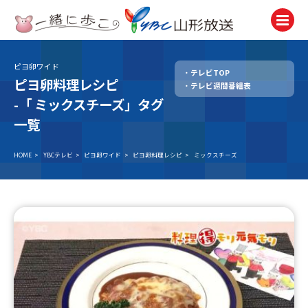
ピヨ卵ワイド
テレビTOP
テレビ
ピヨ卵料理レシピ
テレビ週間番組表
TV
-「
ミックスチーズ」タグ
ラジオ
一覧
Radio
HOME
>
YBCテレビ
>
ピヨ卵ワイド
>
ピヨ卵料理レシピ
>
ミックスチーズ
ニュース
News
アナウンサー
Announcer
イベント
Event
試写会・プレゼント
Present