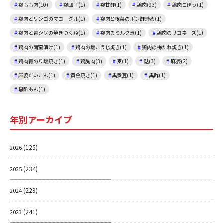
鶏もも肉(10)
鶏団子(1)
鶏甘酢(1)
鶏肉(93)
鶏肉ごぼう(1)
鶏肉とリンゴのマヨーグル(1)
鶏肉と根菜のポン酢炒め(1)
鶏肉と青シソの焼きつくね(1)
鶏肉のミルク煮(1)
鶏肉のリヨネーズ(1)
鶏肉の南蛮漬け(1)
鶏肉の塩こうじ焼き(1)
鶏肉の梅たれ焼き(1)
鶏肉青のり塩焼き(1)
鶏胸肉(3)
麦(1)
麩(3)
麻婆(2)
麻婆だいこん(1)
黄金焼き(1)
黒煮豆(1)
黒酢(1)
黒酢あん(1)
年別アーカイブ
(125)
2026
(234)
2025
(229)
2024
(241)
2023