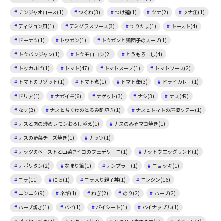
チンジャオロース(1)
つくね(3)
つけ麺(1)
ツナ(2)
ツナ缶(1)
ディジョン風(1)
デミグラスソース(3)
てりたま(1)
トースト(4)
ドーナツ(1)
トウガン(1)
トウガンと鶏団子のスープ(1)
トウバンジャン(1)
トウモロコシ(2)
とうもろこし(4)
トッカルビ(1)
トマト(47)
トマトスープ(1)
トマトソース(2)
トマトのリゾット(1)
トマト煮(1)
トマト缶(3)
ドライカレー(1)
ドリア(1)
ナガイモ(6)
ナゲット(3)
ナシ(3)
ナス(49)
なす(2)
ナスとちくわのとろみ酢焼き(1)
ナスとトマトの麻婆ソテー(1)
ナスと肉の炒めレモンおろし添え(1)
ナスのみそマヨ焼き(1)
ナスの野菜チーズ焼き(1)
ナッツ(1)
ナッツのペーストと山菜アイコのフェデリーニ(1)
ナットウエッグサンド(1)
ナポリタン(2)
なまり節(1)
ナンプラー(1)
ニョッキ(1)
ニラ(11)
にら(1)
ニラ入り親子丼(1)
ニンジン(16)
ニンニク(9)
ネギ(1)
ねぎ(2)
のり(2)
ハーブ(2)
ハーブ焼き(1)
パイ(1)
パイシート(1)
パイナップル(1)