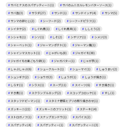
サバとナスのスパゲッティーニ(1)
サバのムニエルレモンバターソース(1)
サバ缶(3)
サラダ(27)
サンド(1)
サンドイッチ(4)
サンマ(5)
サンマの卵とじ(2)
シーフード(2)
シーフードピラフ(1)
シイタケ(2)
しぐれ煮(1)
しぐれ煮丼(1)
ししとう(2)
シシャモ(1)
シソ(1)
しそ(2)
シチリア(1)
シメジ(3)
シャーベット(1)
ジャーマンポテト(1)
ジャーマン風(1)
シャインマスカット(1)
じゃがいも(8)
ジャガイモ(38)
ジャガイモの巣ごもり卵(1)
ジャガバター(1)
じゃが芋(1)
しゃぶしゃぶ(6)
シュークルート(1)
シューマイ(1)
しゅうまい(2)
シュンギク(2)
ショウガ(3)
しょうが(1)
しょうが焼き(1)
しらす(1)
シラス(1)
スープ(11)
スイーツ(6)
すき焼き(1)
すき煮(1)
スクランブルエッグ(2)
スコップコロッケ(1)
すし(1)
スタッフドピーマン(1)
スタミナ野菜とブリの照り焼きのせ(1)
ズッキーニ(22)
ズッキーニのフリット(1)
ステーキ(14)
ストロガノフ(1)
スナップエンドウ(1)
スパイス(2)
スパゲッティ(4)
スパゲッティー(1)
スパゲッティーニ(3)