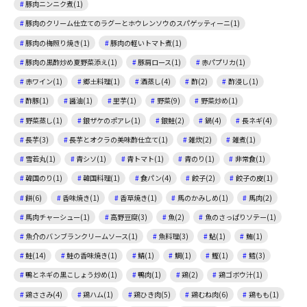
豚肉ニンニク煮(1)
豚肉のクリーム仕立てのラグーとホウレンソウのスパゲッティーニ(1)
豚肉の梅照り焼き(1)
豚肉の軽いトマト煮(1)
豚肉の黒酢炒め夏野菜添え(1)
豚肩ロース(1)
赤パプリカ(1)
赤ワイン(1)
郷土料理(1)
酒蒸し(4)
酢(2)
酢浸し(1)
酢豚(1)
醤油(1)
里芋(1)
野菜(9)
野菜炒め(1)
野菜蒸し(1)
銀ザケのポアレ(1)
銀鮭(2)
鍋(4)
長ネギ(4)
長芋(3)
長芋とオクラの美味酢仕立て(1)
雑炊(2)
雑煮(1)
雪若丸(1)
青シソ(1)
青トマト(1)
青のり(1)
非常食(1)
韓国のり(1)
韓国料理(1)
食パン(4)
餃子(2)
餃子の皮(1)
餅(6)
香味焼き(1)
香草焼き(1)
馬のかみしめ(1)
馬肉(2)
馬肉チャーシュー(1)
高野豆腐(3)
魚(2)
魚のさっぱりソテー(1)
魚介のバンブランクリームソース(1)
魚料理(3)
鮎(1)
鮪(1)
鮭(14)
鮭の香味焼き(1)
鯖(1)
鯛(1)
鰹(1)
鱈(3)
鴨とネギの黒こしょう炒め(1)
鴨肉(1)
鶏(2)
鶏ゴボウ汁(1)
鶏ささみ(4)
鶏ハム(1)
鶏ひき肉(5)
鶏むね肉(6)
鶏もも(1)