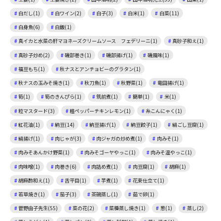
白だし(1)
白ワイン(2)
白子(3)
白米(1)
白菜(11)
白身魚(6)
白飯(1)
真イカと水菜の肝マヨネーズクリームソース フェデリーニ(1)
真砂子和え(1)
真砂子炒め(2)
磯部巻き(1)
磯部揚げ(1)
磯風味(1)
福豆もち(1)
秋ナスとアンチョビーのグラタン(1)
秋ナスの玉みそ焼き(1)
秋刀魚(1)
秋野菜(1)
竜田揚げ(1)
筍(1)
筍のきんぴら(1)
筑前煮(1)
簡単(1)
米(1)
粒マスタード(3)
粗ペッパーチキンレモン(1)
糸こんにゃく(1)
紅花油(1)
納豆(14)
納豆揚げ(1)
納豆餃子(1)
絹ごし豆腐(1)
絹揚げ(1)
肉じゃが(3)
肉ジャガの炒め煮(1)
肉みそ(1)
肉みそあんかけ野菜(1)
肉みそゴーヤやっこ(1)
肉みそ温やっこ(1)
肉味噌(1)
肉巻き(6)
肉詰め煮(1)
肉豆腐(1)
胡麻(1)
胡麻酢和え(1)
舌平目(1)
芋煮(1)
花束仕立て(1)
若草焼き(1)
茄子(3)
茶碗蒸し(1)
茹で卵(1)
菅野由子先生(55)
菜の花(2)
菜種蒸し焼き(1)
葱(1)
蒸し(2)