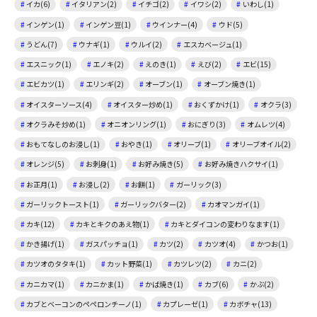
イカ(6)
イタリアン(2)
イチゴ(2)
イワシ(2)
いわし(1)
インゲン(1)
インゲン豆(1)
ウインナー(4)
ウド(5)
うどん(7)
ウナギ(1)
ウルイ(2)
エスカベージュ(1)
エスニック(1)
エノキ(2)
えのき(1)
えび(2)
エビ(15)
エビカツ(1)
エリンギ(2)
オーブン(1)
オーブン焼き(1)
オイスターソース(4)
オイスター炒め(1)
おくずかけ(1)
オクラ(3)
オクラみそ炒め(1)
オニオンリング(1)
おにぎり(3)
オムレツ(4)
おもてなしのお浸し(1)
おやき(1)
オリーブ(1)
オリーブオイル(2)
オレンジ(5)
お刺身(1)
お好み焼き(5)
お好み焼きハクサイ(1)
お正月(1)
お浸し(2)
お餅(1)
ガーリック(3)
ガーリックトースト(1)
ガーリックバター(2)
カオマンガイ(1)
カキ(12)
カキとキクのあえ物(1)
カキとダイコンの変わりなます(1)
かき揚げ(1)
ガスパッチョ(1)
カツ(2)
カツオ(4)
かつお(1)
カツオのタタキ(1)
カット野菜(1)
カツレツ(2)
カニ(2)
カニカマ(1)
カニかま(1)
かば焼き(1)
カブ(6)
かぶ(2)
カブとベーコンのペペロンチーノ(1)
カプレーゼ(1)
カボチャ(13)