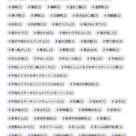
浅蜊(1)
海苔(2)
海鮮(2)
混ぜご飯(2)
温野菜(1)
漬け物(1)
漬物(1)
災害時(1)
炊き込みご飯(3)
炊飯器(1)
炒め(1)
炒め物(13)
焼きうどん(2)
焼きおにぎり(1)
焼きカブ(1)
焼きそば(2)
焼きトウモロコシ(1)
焼き浸し(1)
焼き牛肉のカルパッチョ(1)
焼き豆腐(1)
焼き麩(1)
照り焼き(3)
煮っ転がし(1)
煮浸し(2)
煮物(19)
煮込み(4)
片栗粉(1)
牛ひき肉(1)
牛ロース(1)
牛ロース肉(1)
牛乳(10)
牛肉(63)
牛肉シャリアピン風ステーキ(1)
牛肉とシュンギクのオイスターソース煮(1)
牛肉とトマトのオイスターソース炒め(1)
牛肉とトマトのニンニクバジル炒め(1)
牛肉のお酢炒め(1)
牛肉のステーキカフェドパリバターソース(1)
牛肉のステーキバーベキューソース(1)
牡蠣(2)
玉ねぎ(7)
玉子(2)
玉子焼き(1)
甘みそ(2)
甘味噌(1)
甘味噌炒め(1)
甘辛(5)
甘辛どん(2)
甘辛手羽先(1)
甘辛牛肉豆腐丼(1)
甘酒(1)
甘酢あんかけ(1)
生クリーム(5)
生ハム(6)
生ハム白菜牛乳煮(1)
生姜(1)
生姜焼き(2)
田中浩明(2)
田中浩明先生(55)
田楽(1)