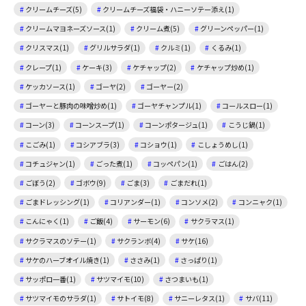
クリームチーズ(5)
クリームチーズ福袋・ハニーソテー添え(1)
クリームマヨネーズソース(1)
クリーム煮(5)
グリーンペッパー(1)
クリスマス(1)
グリルサラダ(1)
クルミ(1)
くるみ(1)
クレープ(1)
ケーキ(3)
ケチャップ(2)
ケチャップ炒め(1)
ケッカソース(1)
ゴーヤ(2)
ゴーヤー(2)
ゴーヤーと豚肉の味噌炒め(1)
ゴーヤチャンプル(1)
コールスロー(1)
コーン(3)
コーンスープ(1)
コーンポタージュ(1)
こうじ鍋(1)
こごみ(1)
コシアブラ(3)
コショウ(1)
こしょうめし(1)
コチュジャン(1)
ごった煮(1)
コッペパン(1)
ごはん(2)
ごぼう(2)
ゴボウ(9)
ごま(3)
ごまだれ(1)
ごまドレッシング(1)
コリアンダー(1)
コンソメ(2)
コンニャク(1)
こんにゃく(1)
ご飯(4)
サーモン(6)
サクラマス(1)
サクラマスのソテー(1)
サクランボ(4)
サケ(16)
サケのハーブオイル焼き(1)
ささみ(1)
さっぱり(1)
サッポロ一番(1)
サツマイモ(10)
さつまいも(1)
サツマイモのサラダ(1)
サトイモ(8)
サニーレタス(1)
サバ(11)