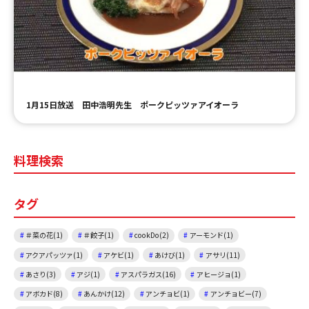
ＹＢＣオンデマンド
やまがた情熱市場
1月15日放送 田中浩明先生 ポークピッツァアイオーラ
料理検索
タグ
＃菜の花(1)
＃餃子(1)
cookDo(2)
アーモンド(1)
アクアパッツァ(1)
アケビ(1)
あけび(1)
アサリ(11)
あさり(3)
アジ(1)
アスパラガス(16)
アヒージョ(1)
アボカド(8)
あんかけ(12)
アンチョビ(1)
アンチョビー(7)