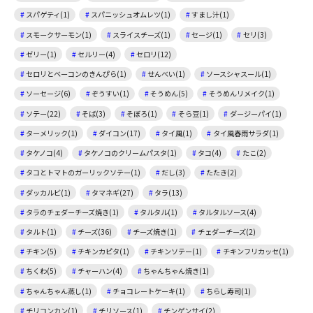
スパゲティ(1)
スパニッシュオムレツ(1)
すまし汁(1)
スモークサーモン(1)
スライスチーズ(1)
セージ(1)
セリ(3)
ゼリー(1)
セルリー(4)
セロリ(12)
セロリとベーコンのきんぴら(1)
せんべい(1)
ソースシャスール(1)
ソーセージ(6)
ぞうすい(1)
そうめん(5)
そうめんリメイク(1)
ソテー(22)
そば(3)
そぼろ(1)
そら豆(1)
ダージーパイ(1)
ターメリック(1)
ダイコン(17)
タイ風(1)
タイ風春雨サラダ(1)
タケノコ(4)
タケノコのクリームパスタ(1)
タコ(4)
たこ(2)
タコとトマトのガーリックソテー(1)
だし(3)
たたき(2)
ダッカルビ(1)
タマネギ(27)
タラ(13)
タラのチェダーチーズ焼き(1)
タルタル(1)
タルタルソース(4)
タルト(1)
チーズ(36)
チーズ焼き(1)
チェダーチーズ(2)
チキン(5)
チキンカピタ(1)
チキンソテー(1)
チキンフリカッセ(1)
ちくわ(5)
チャーハン(4)
ちゃんちゃん焼き(1)
ちゃんちゃん蒸し(1)
チョコレートケーキ(1)
ちらし寿司(1)
チリコンカン(1)
チリソース(1)
チンゲンサイ(2)