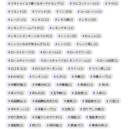
ラタトゥイユで食べるポーチドエッグ(1)
ラビゴットソース(1)
ラペ(1)
リエット(2)
リゾット(3)
リンゴ(4)
ルーローハン(1)
レーズン(1)
レタス(11)
レタス鍋(1)
レモン(19)
レモンクリームパスタ(1)
レモンチキン(1)
レモンとズッキーニのパスタ(1)
レンコン(9)
れんこん(2)
レンコンのみそ味きんぴら(1)
レンジ(2)
レンジ蒸し(1)
ローストビーフ(1)
ロースハム(1)
ローズマリー(2)
ロールキャベツ(2)
ロールキャベツのレモンクリーム(1)
ロール白菜(1)
ロコモコ(1)
ロミロミサーモン(1)
ワイン(1)
ワイン蒸し(2)
わかめ(2)
ワンタン(1)
七夕(1)
中華(2)
中華スープ(1)
中華料理(2)
中華炒め(1)
中華風(1)
串焼き(1)
丼(4)
丼ぶり(2)
丼もの(6)
五平餅(1)
五目煮(1)
人参(1)
会田勝弘(1)
会田勝弘先生(56)
佃煮(1)
信田巻き(1)
八宝(1)
冷ややっこ(1)
冷製スープ(1)
分葱(1)
切り干し大根(3)
切り昆布(1)
刈屋ナシのサラダ(1)
南蛮(2)
南蛮漬け(3)
南蛮酢(2)
卵(17)
卵料理(1)
厚揚げ(7)
厚焼き卵(1)