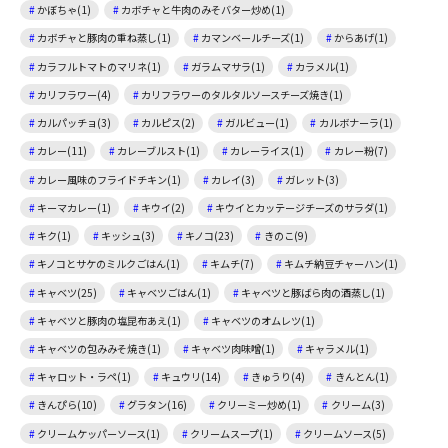
かぼちゃ(1)
カボチャと牛肉のみそバター炒め(1)
カボチャと豚肉の重ね蒸し(1)
カマンベールチーズ(1)
からあげ(1)
カラフルトマトのマリネ(1)
ガラムマサラ(1)
カラメル(1)
カリフラワー(4)
カリフラワーのタルタルソースチーズ焼き(1)
カルパッチョ(3)
カルピス(2)
ガルビュー(1)
カルボナーラ(1)
カレー(11)
カレーブルスト(1)
カレーライス(1)
カレー粉(7)
カレー風味のフライドチキン(1)
カレイ(3)
ガレット(3)
キーマカレー(1)
キウイ(2)
キウイとカッテージチーズのサラダ(1)
キク(1)
キッシュ(3)
キノコ(23)
きのこ(9)
キノコとサケのミルクごはん(1)
キムチ(7)
キムチ納豆チャーハン(1)
キャベツ(25)
キャベツごはん(1)
キャベツと豚ばら肉の酒蒸し(1)
キャベツと豚肉の塩昆布あえ(1)
キャベツのオムレツ(1)
キャベツの包みみそ焼き(1)
キャベツ肉味噌(1)
キャラメル(1)
キャロット・ラペ(1)
キュウリ(14)
きゅうり(4)
きんとん(1)
きんぴら(10)
グラタン(16)
クリーミー炒め(1)
クリーム(3)
クリームケッパーソース(1)
クリームスープ(1)
クリームソース(5)