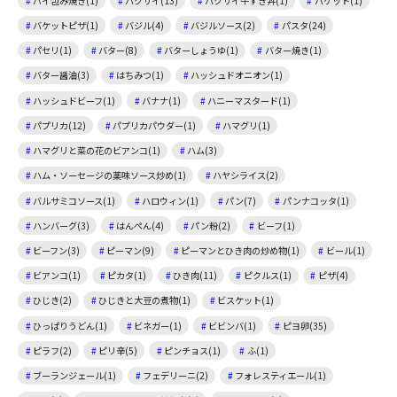
パイ包み焼き(1)
ハクサイ(13)
ハクサイ牛すき丼(1)
バケット(1)
バケットピザ(1)
バジル(4)
バジルソース(2)
パスタ(24)
パセリ(1)
バター(8)
バターしょうゆ(1)
バター焼き(1)
バター醤油(3)
はちみつ(1)
ハッシュドオニオン(1)
ハッシュドビーフ(1)
バナナ(1)
ハニーマスタード(1)
パプリカ(12)
パプリカパウダー(1)
ハマグリ(1)
ハマグリと菜の花のビアンコ(1)
ハム(3)
ハム・ソーセージの薬味ソース炒め(1)
ハヤシライス(2)
バルサミコソース(1)
ハロウィン(1)
パン(7)
パンナコッタ(1)
ハンバーグ(3)
はんぺん(4)
パン粉(2)
ビーフ(1)
ビーフン(3)
ピーマン(9)
ピーマンとひき肉の炒め物(1)
ビール(1)
ビアンコ(1)
ピカタ(1)
ひき肉(11)
ピクルス(1)
ピザ(4)
ひじき(2)
ひじきと大豆の煮物(1)
ビスケット(1)
ひっぱりうどん(1)
ビネガー(1)
ビビンバ(1)
ピヨ卵(35)
ピラフ(2)
ピリ辛(5)
ピンチョス(1)
ふ(1)
ブーランジェール(1)
フェデリーニ(2)
フォレスティエール(1)