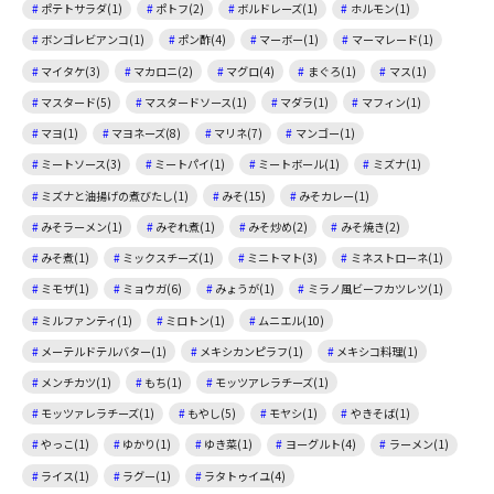
ポテトサラダ(1)
ポトフ(2)
ボルドレーズ(1)
ホルモン(1)
ボンゴレビアンコ(1)
ポン酢(4)
マーボー(1)
マーマレード(1)
マイタケ(3)
マカロニ(2)
マグロ(4)
まぐろ(1)
マス(1)
マスタード(5)
マスタードソース(1)
マダラ(1)
マフィン(1)
マヨ(1)
マヨネーズ(8)
マリネ(7)
マンゴー(1)
ミートソース(3)
ミートパイ(1)
ミートボール(1)
ミズナ(1)
ミズナと油揚げの煮びたし(1)
みそ(15)
みそカレー(1)
みそラーメン(1)
みぞれ煮(1)
みそ炒め(2)
みそ焼き(2)
みそ煮(1)
ミックスチーズ(1)
ミニトマト(3)
ミネストローネ(1)
ミモザ(1)
ミョウガ(6)
みょうが(1)
ミラノ風ビーフカツレツ(1)
ミルファンティ(1)
ミロトン(1)
ムニエル(10)
メーテルドテルバター(1)
メキシカンピラフ(1)
メキシコ料理(1)
メンチカツ(1)
もち(1)
モッツアレラチーズ(1)
モッツァレラチーズ(1)
もやし(5)
モヤシ(1)
やきそば(1)
やっこ(1)
ゆかり(1)
ゆき菜(1)
ヨーグルト(4)
ラーメン(1)
ライス(1)
ラグー(1)
ラタトゥイユ(4)