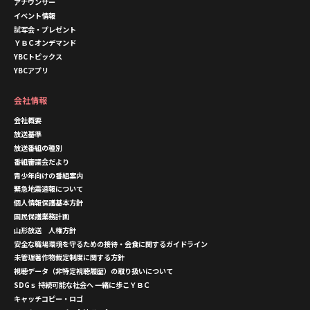
アナウンサー
イベント情報
試写会・プレゼント
ＹＢＣオンデマンド
YBCトピックス
YBCアプリ
会社情報
会社概要
放送基準
放送番組の種別
番組審議会だより
青少年向けの番組案内
緊急地震速報について
個人情報保護基本方針
国民保護業務計画
山形放送 人権方針
安全な職場環境を守るための接待・会食に関するガイドライン
未管理著作物裁定制度に関する方針
視聴データ（非特定視聴履歴）の取り扱いについて
SDGｓ 持続可能な社会へ 一緒に歩こＹＢＣ
キャッチコピー・ロゴ