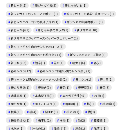
新じゃが(2)
新ジャガイモ(3)
新じゃがいも(1)
新ジャガイモのジャーマンポテト(1)
新ジャガイモの簡単牛乳キッシュ(1)
新じゃがとベーコンの真砂子炒め(1)
新ジャガの和風梅ポテト(1)
新じゃが芋(3)
新じゃが芋のサラダ(1)
新タマネギ(10)
新タマネギとジャパニーズペッパーフェデリーニ(1)
新タマネギと牛肉のチンジャオロース(1)
新タマネギと牛肉のみぞれ酢仕立て(1)
新タマネギのチーズ焼き(1)
新玉ねぎ(3)
旨辛(1)
昆布(1)
明太子(6)
春(2)
春キャベツ(12)
春キャベツと豚ばら肉のレンジ蒸し(1)
春キャベツと豚肉のウスターソース炒め(2)
春ニシン(1)
春ニラ(1)
春のサラダ(1)
春巻き(7)
春菊(1)
春野菜(3)
春雨(6)
木綿豆腐(1)
本木悦子先(1)
本木悦子先生(47)
枝豆(1)
柔らか煮(1)
柚子こしょう(1)
柳川風(1)
柿(1)
柿の種(1)
根菜(1)
桃(4)
桜エビ(1)
桜マス(1)
梅(9)
梅みそ炒め(1)
梅干し(2)
梅肉(1)
梨(2)
棒棒鶏(1)
水炊き(1)
汁もの(1)
油揚げ(6)
洋食(1)
浅漬け(1)