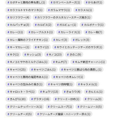
カボチャと豚肉の重ね蒸し(1)
カマンベールチーズ(1)
からあげ(1)
カラフルトマトのマリネ(1)
ガラムマサラ(1)
カラメル(1)
カリフラワー(4)
カリフラワーのタルタルソースチーズ焼き(1)
カルパッチョ(3)
カルピス(2)
ガルビュー(1)
カルボナーラ(1)
カレー(11)
カレーブルスト(1)
カレーライス(1)
カレー粉(7)
カレー風味のフライドチキン(1)
カレイ(3)
ガレット(3)
キーマカレー(1)
キウイ(2)
キウイとカッテージチーズのサラダ(1)
キク(1)
キッシュ(3)
キノコ(23)
きのこ(9)
キノコとサケのミルクごはん(1)
キムチ(7)
キムチ納豆チャーハン(1)
キャベツ(25)
キャベツごはん(1)
キャベツと豚ばら肉の酒蒸し(1)
キャベツと豚肉の塩昆布あえ(1)
キャベツのオムレツ(1)
キャベツの包みみそ焼き(1)
キャベツ肉味噌(1)
キャラメル(1)
キャロット・ラペ(1)
キュウリ(13)
きゅうり(4)
きんとん(1)
きんぴら(10)
グラタン(16)
クリーミー炒め(1)
クリーム(3)
クリームケッパーソース(1)
クリームスープ(1)
クリームソース(5)
クリームチーズ(5)
クリームチーズ福袋・ハニーソテー添え(1)