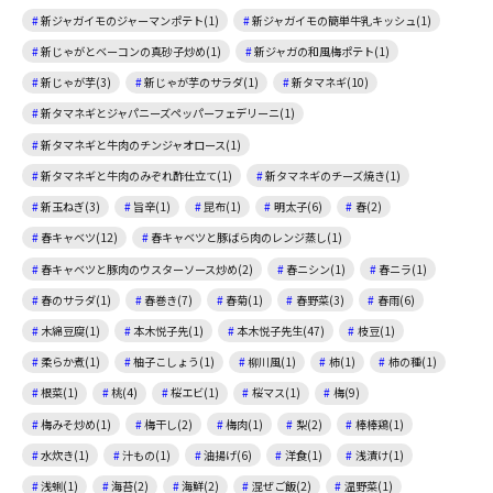
新ジャガイモのジャーマンポテト(1)
新ジャガイモの簡単牛乳キッシュ(1)
新じゃがとベーコンの真砂子炒め(1)
新ジャガの和風梅ポテト(1)
新じゃが芋(3)
新じゃが芋のサラダ(1)
新タマネギ(10)
新タマネギとジャパニーズペッパーフェデリーニ(1)
新タマネギと牛肉のチンジャオロース(1)
新タマネギと牛肉のみぞれ酢仕立て(1)
新タマネギのチーズ焼き(1)
新玉ねぎ(3)
旨辛(1)
昆布(1)
明太子(6)
春(2)
春キャベツ(12)
春キャベツと豚ばら肉のレンジ蒸し(1)
春キャベツと豚肉のウスターソース炒め(2)
春ニシン(1)
春ニラ(1)
春のサラダ(1)
春巻き(7)
春菊(1)
春野菜(3)
春雨(6)
木綿豆腐(1)
本木悦子先(1)
本木悦子先生(47)
枝豆(1)
柔らか煮(1)
柚子こしょう(1)
柳川風(1)
柿(1)
柿の種(1)
根菜(1)
桃(4)
桜エビ(1)
桜マス(1)
梅(9)
梅みそ炒め(1)
梅干し(2)
梅肉(1)
梨(2)
棒棒鶏(1)
水炊き(1)
汁もの(1)
油揚げ(6)
洋食(1)
浅漬け(1)
浅蜊(1)
海苔(2)
海鮮(2)
混ぜご飯(2)
温野菜(1)