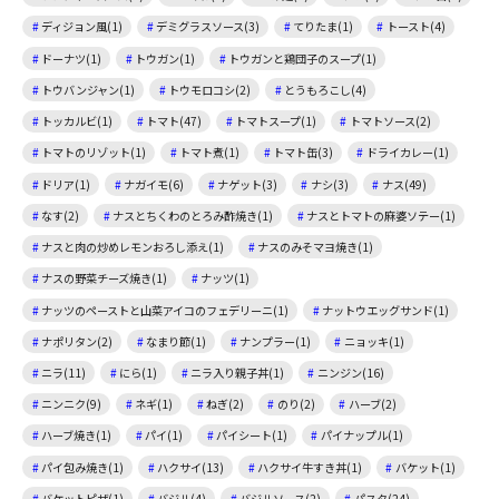
ディジョン風(1)
デミグラスソース(3)
てりたま(1)
トースト(4)
ドーナツ(1)
トウガン(1)
トウガンと鶏団子のスープ(1)
トウバンジャン(1)
トウモロコシ(2)
とうもろこし(4)
トッカルビ(1)
トマト(47)
トマトスープ(1)
トマトソース(2)
トマトのリゾット(1)
トマト煮(1)
トマト缶(3)
ドライカレー(1)
ドリア(1)
ナガイモ(6)
ナゲット(3)
ナシ(3)
ナス(49)
なす(2)
ナスとちくわのとろみ酢焼き(1)
ナスとトマトの麻婆ソテー(1)
ナスと肉の炒めレモンおろし添え(1)
ナスのみそマヨ焼き(1)
ナスの野菜チーズ焼き(1)
ナッツ(1)
ナッツのペーストと山菜アイコのフェデリーニ(1)
ナットウエッグサンド(1)
ナポリタン(2)
なまり節(1)
ナンプラー(1)
ニョッキ(1)
ニラ(11)
にら(1)
ニラ入り親子丼(1)
ニンジン(16)
ニンニク(9)
ネギ(1)
ねぎ(2)
のり(2)
ハーブ(2)
ハーブ焼き(1)
パイ(1)
パイシート(1)
パイナップル(1)
パイ包み焼き(1)
ハクサイ(13)
ハクサイ牛すき丼(1)
バケット(1)
バケットピザ(1)
バジル(4)
バジルソース(2)
パスタ(24)