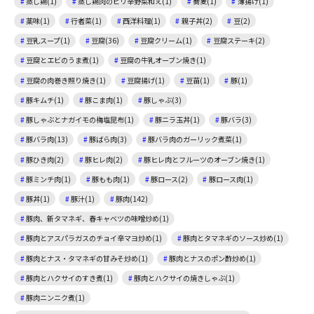
蒸し鶏(1)
蒸し鶏肉のピリ辛野菜和え(1)
蕎麦(1)
薄揚げ(1)
薬味(1)
行者菜(1)
西洋料理(1)
親子丼(2)
豆(2)
豆乳スープ(1)
豆腐(36)
豆腐クリーム(1)
豆腐ステーキ(2)
豆腐とエビのうま煮(1)
豆腐の牛乳オーブン焼き(1)
豆腐の肉巻き照り焼き(1)
豆腐揚げ(1)
豆苗(1)
豚(1)
豚キムチ(1)
豚こま肉(1)
豚しゃぶ(3)
豚しゃぶとナガイモの梅塩昆布(1)
豚ニラ玉丼(1)
豚バラ(3)
豚バラ肉(13)
豚ばら肉(3)
豚バラ肉のガーリック煮菜(1)
豚ひき肉(2)
豚ヒレ肉(2)
豚ヒレ肉とフルーツのオーブン焼き(1)
豚ミンチ肉(1)
豚もも肉(1)
豚ロース(2)
豚ロース肉(1)
豚丼(1)
豚汁(1)
豚肉(142)
豚肉、新タマネギ、春キャベツの味噌炒め(1)
豚肉とアスパラガスのチョイ辛マヨ炒め(1)
豚肉とタマネギのソース炒め(1)
豚肉とナス・タマネギの甘みそ炒め(1)
豚肉とナスのポン酢炒め(1)
豚肉とハクサイのすき煮(1)
豚肉とハクサイの焼きしゃぶ(1)
豚肉ニンニク煮(1)