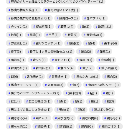
豚肉のクリーム仕立てのラグーとホウレンソウのスパゲッティーニ(1)
豚肉の梅照り焼き(1)
豚肉の軽いトマト煮(1)
豚肉の黒酢炒め夏野菜添え(1)
豚肩ロース(1)
赤パプリカ(1)
赤ワイン(1)
郷土料理(1)
酒蒸し(4)
酢(2)
酢浸し(1)
酢豚(1)
醤油(1)
里芋(1)
野菜(9)
野菜炒め(1)
野菜蒸し(1)
銀ザケのポアレ(1)
銀鮭(2)
鍋(4)
長ネギ(4)
長芋(3)
長芋とオクラの美味酢仕立て(1)
雑炊(2)
雑煮(1)
雪若丸(1)
青シソ(1)
青トマト(1)
青のり(1)
非常食(1)
韓国のり(1)
韓国料理(1)
食パン(4)
餃子(2)
餃子の皮(1)
餅(6)
香味焼き(1)
香草焼き(1)
馬のかみしめ(1)
馬肉(2)
馬肉チャーシュー(1)
高野豆腐(3)
魚(2)
魚のさっぱりソテー(1)
魚介のバンブランクリームソース(1)
魚料理(3)
鮎(1)
鮪(1)
鮭(14)
鮭の香味焼き(1)
鯖(1)
鯛(1)
鰹(1)
鱈(3)
鴨とネギの黒こしょう炒め(1)
鴨肉(1)
鶏(2)
鶏ゴボウ汁(1)
鶏ささみ(4)
鶏ハム(1)
鶏ひき肉(5)
鶏むね肉(6)
鶏もも(1)
鶏もも肉(10)
鶏団子(1)
鶏甘酢(1)
鶏肉(93)
鶏肉ごぼう(1)