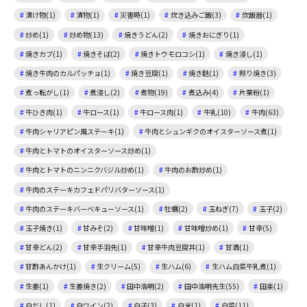
漬け物(1)
漬物(1)
災害時(1)
炊き込みご飯(3)
炊飯器(1)
炒め(1)
炒め物(13)
焼きうどん(2)
焼きおにぎり(1)
焼きカブ(1)
焼きそば(2)
焼きトウモロコシ(1)
焼き浸し(1)
焼き牛肉のカルパッチョ(1)
焼き豆腐(1)
焼き麩(1)
照り焼き(3)
煮っ転がし(1)
煮浸し(2)
煮物(19)
煮込み(4)
片栗粉(1)
牛ひき肉(1)
牛ロース(1)
牛ロース肉(1)
牛乳(10)
牛肉(63)
牛肉シャリアピン風ステーキ(1)
牛肉とシュンギクのオイスターソース煮(1)
牛肉とトマトのオイスターソース炒め(1)
牛肉とトマトのニンニクバジル炒め(1)
牛肉のお酢炒め(1)
牛肉のステーキカフェドパリバターソース(1)
牛肉のステーキバーベキューソース(1)
牡蠣(2)
玉ねぎ(7)
玉子(2)
玉子焼き(1)
甘みそ(2)
甘味噌(1)
甘味噌炒め(1)
甘辛(5)
甘辛どん(2)
甘辛手羽先(1)
甘辛牛肉豆腐丼(1)
甘酒(1)
甘酢あんかけ(1)
生クリーム(5)
生ハム(6)
生ハム白菜牛乳煮(1)
生姜(1)
生姜焼き(2)
田中浩明(2)
田中浩明先生(55)
田楽(1)
白だし(1)
白ワイン(2)
白子(3)
白米(1)
白菜(11)