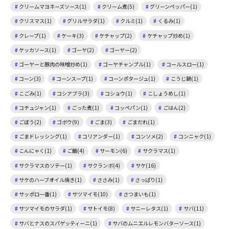
クリームマヨネーズソース(1)
クリーム煮(5)
グリーンペッパー(1)
クリスマス(1)
グリルサラダ(1)
クルミ(1)
くるみ(1)
クレープ(1)
ケーキ(3)
ケチャップ(2)
ケチャップ炒め(1)
ケッカソース(1)
ゴーヤ(2)
ゴーヤー(2)
ゴーヤーと豚肉の味噌炒め(1)
ゴーヤチャンプル(1)
コールスロー(1)
コーン(3)
コーンスープ(1)
コーンポタージュ(1)
こうじ鍋(1)
こごみ(1)
コシアブラ(3)
コショウ(1)
こしょうめし(1)
コチュジャン(1)
ごった煮(1)
コッペパン(1)
ごはん(2)
ごぼう(2)
ゴボウ(9)
ごま(3)
ごまだれ(1)
ごまドレッシング(1)
コリアンダー(1)
コンソメ(2)
コンニャク(1)
こんにゃく(1)
ご飯(4)
サーモン(6)
サクラマス(1)
サクラマスのソテー(1)
サクランボ(4)
サケ(16)
サケのハーブオイル焼き(1)
ささみ(1)
さっぱり(1)
サッポロ一番(1)
サツマイモ(10)
さつまいも(1)
サツマイモのサラダ(1)
サトイモ(8)
サニーレタス(1)
サバ(11)
サバとナスのスパゲッティーニ(1)
サバのムニエルレモンバターソース(1)