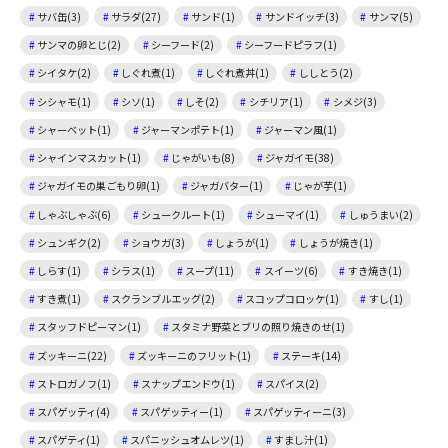
サバ缶(3)
サラダ(27)
サンド(1)
サンドイッチ(3)
サンマ(5)
サンマの卵とじ(2)
シーフード(2)
シーフードピラフ(1)
シイタケ(2)
しぐれ煮(1)
しぐれ煮丼(1)
ししとう(2)
シシャモ(1)
シソ(1)
しそ(2)
シチリア(1)
シメジ(3)
シャーベット(1)
ジャーマンポテト(1)
ジャーマン風(1)
シャインマスカット(1)
じゃがいも(8)
ジャガイモ(38)
ジャガイモの巣ごもり卵(1)
ジャガバター(1)
じゃが芋(1)
しゃぶしゃぶ(6)
シュークルート(1)
シューマイ(1)
しゅうまい(2)
シュンギク(2)
ショウガ(3)
しょうが(1)
しょうが焼き(1)
しらす(1)
シラス(1)
スープ(11)
スイーツ(6)
すき焼き(1)
すき煮(1)
スクランブルエッグ(2)
スコップコロッケ(1)
すし(1)
スタッフドピーマン(1)
スタミナ野菜とブリの照り焼きのせ(1)
ズッキーニ(22)
ズッキーニのフリット(1)
ステーキ(14)
ストロガノフ(1)
スナップエンドウ(1)
スパイス(2)
スパゲッティ(4)
スパゲッティー(1)
スパゲッティーニ(3)
スパゲティ(1)
スパニッシュオムレツ(1)
すまし汁(1)