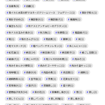
白身魚(6)
白飯(1)
真イカと水菜の肝マヨネーズクリームソース フェデリーニ(1)
真砂子和え(1)
真砂子炒め(2)
磯部巻き(1)
磯部揚げ(1)
磯風味(1)
福豆もち(1)
秋ナスとアンチョビーのグラタン(1)
秋ナスの玉みそ焼き(1)
秋刀魚(1)
秋野菜(1)
竜田揚げ(1)
筍(1)
筍のきんぴら(1)
筑前煮(1)
簡単(1)
米(1)
粒マスタード(3)
粗ペッパーチキンレモン(1)
糸こんにゃく(1)
紅花油(1)
納豆(14)
納豆揚げ(1)
納豆餃子(1)
絹ごし豆腐(1)
絹揚げ(1)
肉じゃが(3)
肉ジャガの炒め煮(1)
肉みそ(1)
肉みそあんかけ野菜(1)
肉みそゴーヤやっこ(1)
肉みそ温やっこ(1)
肉味噌(1)
肉巻き(6)
肉詰め煮(1)
肉豆腐(1)
胡麻(1)
胡麻酢和え(1)
舌平目(1)
芋煮(1)
花束仕立て(1)
若草焼き(1)
茄子(3)
茶碗蒸し(1)
茹で卵(1)
菅野由子先生(54)
菜の花(2)
菜種蒸し焼き(1)
葱(1)
蒸し(2)
蒸しうどん(1)
蒸しパン(3)
蒸し料理(1)
蒸し焼き(1)