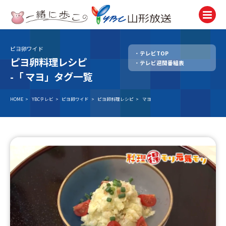
ピヨ卵ワイド
テレビTOP
テレビ
ピヨ卵料理レシピ
テレビ週間番組表
TV
-「
マヨ」タグ一覧
ラジオ
Radio
HOME
>
YBCテレビ
>
ピヨ卵ワイド
>
ピヨ卵料理レシピ
>
マヨ
ニュース
News
アナウンサー
Announcer
イベント
Event
試写会・プレゼント
Present