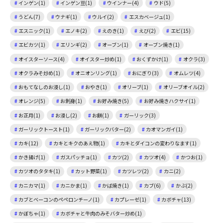
インゲン(1)
インゲン豆(1)
ウインナー(4)
ウド(5)
うどん(7)
ウナギ(1)
ウルイ(2)
エスカベージュ(1)
エスニック(1)
エノキ(2)
えのき(1)
えび(2)
エビ(15)
エビカツ(1)
エリンギ(2)
オーブン(1)
オーブン焼き(1)
オイスターソース(4)
オイスター炒め(1)
おくずかけ(1)
オクラ(3)
オクラみそ炒め(1)
オニオンリング(1)
おにぎり(3)
オムレツ(4)
おもてなしのお浸し(1)
おやき(1)
オリーブ(1)
オリーブオイル(2)
オレンジ(5)
お刺身(1)
お好み焼き(5)
お好み焼きハクサイ(1)
お正月(1)
お浸し(2)
お餅(1)
ガーリック(3)
ガーリックトースト(1)
ガーリックバター(2)
カオマンガイ(1)
カキ(12)
カキとキクのあえ物(1)
カキとダイコンの変わりなます(1)
かき揚げ(1)
ガスパッチョ(1)
カツ(2)
カツオ(4)
かつお(1)
カツオのタタキ(1)
カット野菜(1)
カツレツ(2)
カニ(2)
カニカマ(1)
カニかま(1)
かば焼き(1)
カブ(6)
かぶ(2)
カブとベーコンのペペロンチーノ(1)
カプレーゼ(1)
カボチャ(13)
かぼちゃ(1)
カボチャと牛肉のみそバター炒め(1)