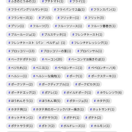
ふきのとうみそ(1)
プチトマト(1)
フライ(1)
フライパングリルサンド(1)
フライパンで２品(1)
フランスパン(1)
フランセーズ(1)
ブリ(5)
フリッター(1)
フリット(3)
プリン(1)
フルーツ(7)
フルーツソース(1)
フルーツ春巻き(1)
ブルールージュ(1)
ブルスケッタ(1)
フレンチトースト(1)
フレンチトースト（パン ペルデュ）(1)
フレンチドレッシング(1)
ブロッコリー(13)
ブロッコリーの茎(1)
プロバンサル(1)
ベークドポテト(1)
ベーコン(20)
ベーコンマヨ焼きそば(1)
ベジたれ(1)
ベニエ(1)
ペペロンチーニ(1)
ペペロンチーノ(4)
ヘルシー(1)
ヘルシーな焼肉(1)
ポーク(1)
ポークステーキ(1)
ポークソテー(2)
ポークディアブル(1)
ポークピカタ(1)
ポーチドエッグ(2)
ポアレ(1)
ボイルドポーク(1)
ホウレンソウ(6)
ほうれんそう(1)
ほうれん草(5)
ポタージュ(5)
ホタテ(5)
ホタテ貝(1)
ホタテ貝のガーリックバター焼き(1)
ホットサンド(1)
ホットチキン(1)
ポテサラ(3)
ポテチ(1)
ポテト(2)
ポテトサラダ(1)
ポトフ(2)
ボルドレーズ(1)
ホルモン(1)