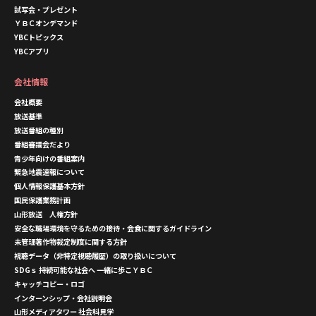
試写会・プレゼント
ＹＢＣオンデマンド
YBCトピックス
YBCアプリ
会社情報
会社概要
放送基準
放送番組の種別
番組審議会だより
青少年向けの番組案内
緊急地震速報について
個人情報保護基本方針
国民保護業務計画
山形放送 人権方針
安全な職場環境を守るための接待・会食に関するガイドライン
未管理著作物裁定制度に関する方針
視聴データ（非特定視聴履歴）の取り扱いについて
SDGｓ 持続可能な社会へ 一緒に歩こＹＢＣ
キャッチコピー・ロゴ
インターンシップ・会社説明会
山形メディアタワー 社会科見学