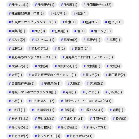
味噌マヨ(1)
味噌焼き(1)
味噌煮(1)
味田和教先生(32)
味田和教先生 卒業(1)
和え物(1)
和風(4)
和風オニオングラタンスープ(1)
和食(1)
唐揚げ(2)
唐辛子(1)
回鍋肉(1)
団子(3)
坦々麺(1)
塩(1)
塩こうじ(5)
塩サバ(2)
塩ちゃんこ(1)
塩昆布(2)
塩焼き(1)
塩麴(1)
塩麹(1)
変わり丼(1)
夏(2)
夏野菜(14)
夏野菜のおうちピザトースト(1)
夏野菜のゴロゴロドライカレー(1)
大学いも(1)
大根(4)
大根おろし(7)
大根餅(1)
大葉(6)
大豆(1)
大豆と夏野菜のドライカレー(1)
天ぷら(2)
奥田政行(2)
奥田政行先生(6)
子供洋食(1)
孟宗(2)
宮城県(1)
寺泉トマトのプロヴァンス風(1)
寿司(1)
小エビ(1)
小松菜(1)
小豆(1)
山形セルリー(2)
山形セルリーと牛肉のきんぴら(1)
山形牛(1)
山形雪若丸(1)
山菜(3)
山菜おろし(1)
岩塩(1)
巻きずし(1)
干しエビ(1)
手まりずし(1)
手羽先(2)
挽肉(2)
揚げもの(1)
揚げ物(6)
揚げ野菜(1)
新キャベツ(1)
新じゃが(2)
新ジャガイモ(3)
新じゃがいも(1)