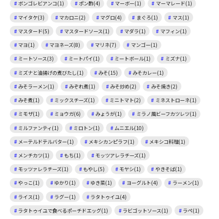
ボンゴレビアンコ(1)
ポン酢(4)
マーボー(1)
マーマレード(1)
マイタケ(3)
マカロニ(2)
マグロ(4)
まぐろ(1)
マス(1)
マスタード(5)
マスタードソース(1)
マダラ(1)
マフィン(1)
マヨ(1)
マヨネーズ(8)
マリネ(7)
マンゴー(1)
ミートソース(3)
ミートパイ(1)
ミートボール(1)
ミズナ(1)
ミズナと油揚げの煮びたし(1)
みそ(15)
みそカレー(1)
みそラーメン(1)
みぞれ煮(1)
みそ炒め(2)
みそ焼き(2)
みそ煮(1)
ミックスチーズ(1)
ミニトマト(2)
ミネストローネ(1)
ミモザ(1)
ミョウガ(6)
みょうが(1)
ミラノ風ビーフカツレツ(1)
ミルファンティ(1)
ミロトン(1)
ムニエル(10)
メーテルドテルバター(1)
メキシカンピラフ(1)
メキシコ料理(1)
メンチカツ(1)
もち(1)
モッツアレラチーズ(1)
モッツァレラチーズ(1)
もやし(5)
モヤシ(1)
やきそば(1)
やっこ(1)
ゆかり(1)
ゆき菜(1)
ヨーグルト(4)
ラーメン(1)
ライス(1)
ラグー(1)
ラタトゥイユ(4)
ラタトゥイユで食べるポーチドエッグ(1)
ラビゴットソース(1)
ラペ(1)