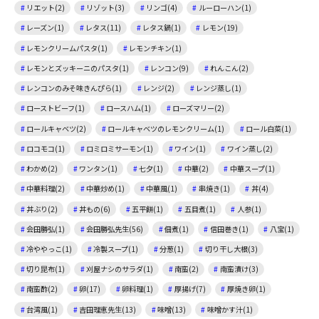
リエット(2)
リゾット(3)
リンゴ(4)
ルーローハン(1)
レーズン(1)
レタス(11)
レタス鍋(1)
レモン(19)
レモンクリームパスタ(1)
レモンチキン(1)
レモンとズッキーニのパスタ(1)
レンコン(9)
れんこん(2)
レンコンのみそ味きんぴら(1)
レンジ(2)
レンジ蒸し(1)
ローストビーフ(1)
ロースハム(1)
ローズマリー(2)
ロールキャベツ(2)
ロールキャベツのレモンクリーム(1)
ロール白菜(1)
ロコモコ(1)
ロミロミサーモン(1)
ワイン(1)
ワイン蒸し(2)
わかめ(2)
ワンタン(1)
七夕(1)
中華(2)
中華スープ(1)
中華料理(2)
中華炒め(1)
中華風(1)
串焼き(1)
丼(4)
丼ぶり(2)
丼もの(6)
五平餅(1)
五目煮(1)
人参(1)
会田勝弘(1)
会田勝弘先生(56)
佃煮(1)
信田巻き(1)
八宝(1)
冷ややっこ(1)
冷製スープ(1)
分葱(1)
切り干し大根(3)
切り昆布(1)
刈屋ナシのサラダ(1)
南蛮(2)
南蛮漬け(3)
南蛮酢(2)
卵(17)
卵料理(1)
厚揚げ(7)
厚焼き卵(1)
台湾風(1)
吉田理恵先生(13)
味噌(13)
味噌かす汁(1)