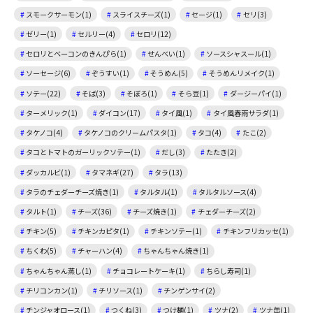
スモークサーモン(1)
スライスチーズ(1)
セージ(1)
セリ(3)
ゼリー(1)
セルリー(4)
セロリ(12)
セロリとベーコンのきんぴら(1)
せんべい(1)
ソースシャスール(1)
ソーセージ(6)
ぞうすい(1)
そうめん(5)
そうめんリメイク(1)
ソテー(22)
そば(3)
そぼろ(1)
そら豆(1)
ダージーパイ(1)
ターメリック(1)
ダイコン(17)
タイ風(1)
タイ風春雨サラダ(1)
タケノコ(4)
タケノコのクリームパスタ(1)
タコ(4)
たこ(2)
タコとトマトのガーリックソテー(1)
だし(3)
たたき(2)
ダッカルビ(1)
タマネギ(27)
タラ(13)
タラのチェダーチーズ焼き(1)
タルタル(1)
タルタルソース(4)
タルト(1)
チーズ(36)
チーズ焼き(1)
チェダーチーズ(2)
チキン(5)
チキンカピタ(1)
チキンソテー(1)
チキンフリカッセ(1)
ちくわ(5)
チャーハン(4)
ちゃんちゃん焼き(1)
ちゃんちゃん蒸し(1)
チョコレートケーキ(1)
ちらし寿司(1)
チリコンカン(1)
チリソース(1)
チンゲンサイ(2)
チンジャオロース(1)
つくね(3)
つけ麺(1)
ツナ(2)
ツナ缶(1)