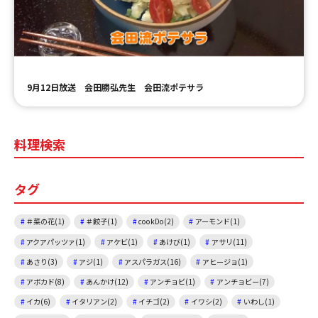
ＹＢＣオンデマンド
やまがた情熱市場
9月12日放送 会田勝弘先生 会田流ポテサラ
料理検索
タグ
＃菜の花(1)
＃餃子(1)
cookDo(2)
アーモンド(1)
アクアパッツァ(1)
アケビ(1)
あけび(1)
アサリ(11)
あさり(3)
アジ(1)
アスパラガス(16)
アヒージョ(1)
アボカド(8)
あんかけ(12)
アンチョビ(1)
アンチョビー(7)
イカ(6)
イタリアン(2)
イチゴ(2)
イワシ(2)
いわし(1)