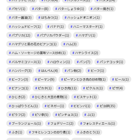
パセリ(1)
バター(8)
バターしょうゆ(1)
バター焼き(1)
バター醤油(3)
はちみつ(1)
ハッシュドオニオン(1)
ハッシュドビーフ(1)
バナナ(1)
ハニーマスタード(1)
パプリカ(12)
パプリカパウダー(1)
ハマグリ(1)
ハマグリと菜の花のビアンコ(1)
ハム(3)
ハム・ソーセージの薬味ソース炒め(1)
ハヤシライス(2)
バルサミコソース(1)
ハロウィン(1)
パン(7)
パンナコッタ(1)
ハンバーグ(3)
はんぺん(4)
パン粉(2)
ビーフ(1)
ビーフン(3)
ピーマン(9)
ピーマンとひき肉の炒め物(1)
ビール(1)
ビアンコ(1)
ピカタ(1)
ひき肉(11)
ピクルス(1)
ピザ(4)
ひじき(2)
ひじきと大豆の煮物(1)
ビスケット(1)
ひっぱりうどん(1)
ビネガー(1)
ビビンバ(1)
ピヨ卵(35)
ピラフ(2)
ピリ辛(5)
ピンチョス(1)
ふ(1)
ブーランジェール(1)
フェデリーニ(2)
フォレスティエール(1)
ふき(1)
フキとレンコンの炒り煮(1)
ふきのとう(1)