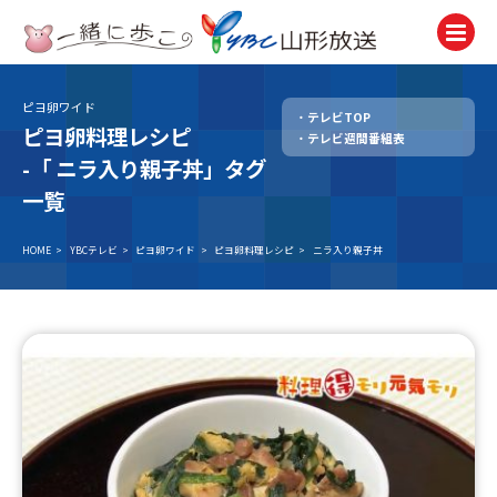
ピヨ卵ワイド
テレビTOP
テレビ
ピヨ卵料理レシピ
テレビ週間番組表
TV
-「
ニラ入り親子丼」タグ
ラジオ
一覧
Radio
HOME
>
YBCテレビ
>
ピヨ卵ワイド
>
ピヨ卵料理レシピ
>
ニラ入り親子丼
ニュース
News
アナウンサー
Announcer
イベント
Event
試写会・プレゼント
Present