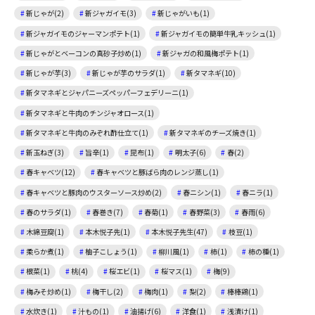
新じゃが(2)
新ジャガイモ(3)
新じゃがいも(1)
新ジャガイモのジャーマンポテト(1)
新ジャガイモの簡単牛乳キッシュ(1)
新じゃがとベーコンの真砂子炒め(1)
新ジャガの和風梅ポテト(1)
新じゃが芋(3)
新じゃが芋のサラダ(1)
新タマネギ(10)
新タマネギとジャパニーズペッパーフェデリーニ(1)
新タマネギと牛肉のチンジャオロース(1)
新タマネギと牛肉のみぞれ酢仕立て(1)
新タマネギのチーズ焼き(1)
新玉ねぎ(3)
旨辛(1)
昆布(1)
明太子(6)
春(2)
春キャベツ(12)
春キャベツと豚ばら肉のレンジ蒸し(1)
春キャベツと豚肉のウスターソース炒め(2)
春ニシン(1)
春ニラ(1)
春のサラダ(1)
春巻き(7)
春菊(1)
春野菜(3)
春雨(6)
木綿豆腐(1)
本木悦子先(1)
本木悦子先生(47)
枝豆(1)
柔らか煮(1)
柚子こしょう(1)
柳川風(1)
柿(1)
柿の種(1)
根菜(1)
桃(4)
桜エビ(1)
桜マス(1)
梅(9)
梅みそ炒め(1)
梅干し(2)
梅肉(1)
梨(2)
棒棒鶏(1)
水炊き(1)
汁もの(1)
油揚げ(6)
洋食(1)
浅漬け(1)