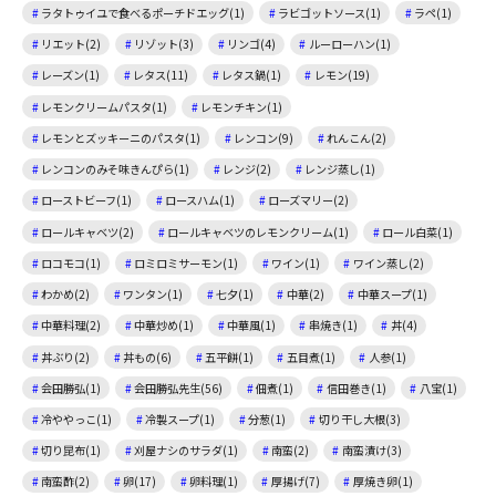
ラタトゥイユで食べるポーチドエッグ(1)
ラビゴットソース(1)
ラペ(1)
リエット(2)
リゾット(3)
リンゴ(4)
ルーローハン(1)
レーズン(1)
レタス(11)
レタス鍋(1)
レモン(19)
レモンクリームパスタ(1)
レモンチキン(1)
レモンとズッキーニのパスタ(1)
レンコン(9)
れんこん(2)
レンコンのみそ味きんぴら(1)
レンジ(2)
レンジ蒸し(1)
ローストビーフ(1)
ロースハム(1)
ローズマリー(2)
ロールキャベツ(2)
ロールキャベツのレモンクリーム(1)
ロール白菜(1)
ロコモコ(1)
ロミロミサーモン(1)
ワイン(1)
ワイン蒸し(2)
わかめ(2)
ワンタン(1)
七夕(1)
中華(2)
中華スープ(1)
中華料理(2)
中華炒め(1)
中華風(1)
串焼き(1)
丼(4)
丼ぶり(2)
丼もの(6)
五平餅(1)
五目煮(1)
人参(1)
会田勝弘(1)
会田勝弘先生(56)
佃煮(1)
信田巻き(1)
八宝(1)
冷ややっこ(1)
冷製スープ(1)
分葱(1)
切り干し大根(3)
切り昆布(1)
刈屋ナシのサラダ(1)
南蛮(2)
南蛮漬け(3)
南蛮酢(2)
卵(17)
卵料理(1)
厚揚げ(7)
厚焼き卵(1)