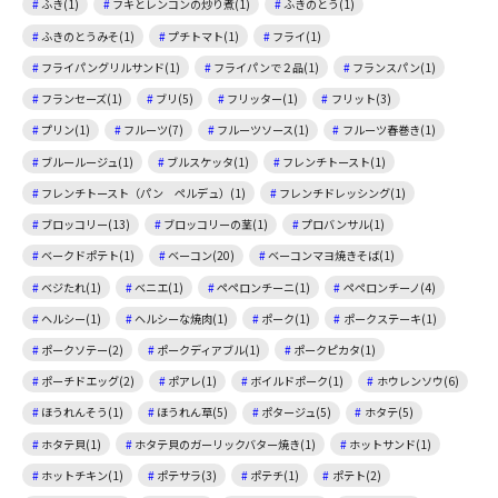
ふき(1)
フキとレンコンの炒り煮(1)
ふきのとう(1)
ふきのとうみそ(1)
プチトマト(1)
フライ(1)
フライパングリルサンド(1)
フライパンで２品(1)
フランスパン(1)
フランセーズ(1)
ブリ(5)
フリッター(1)
フリット(3)
プリン(1)
フルーツ(7)
フルーツソース(1)
フルーツ春巻き(1)
ブルールージュ(1)
ブルスケッタ(1)
フレンチトースト(1)
フレンチトースト（パン ペルデュ）(1)
フレンチドレッシング(1)
ブロッコリー(13)
ブロッコリーの茎(1)
プロバンサル(1)
ベークドポテト(1)
ベーコン(20)
ベーコンマヨ焼きそば(1)
ベジたれ(1)
ベニエ(1)
ペペロンチーニ(1)
ペペロンチーノ(4)
ヘルシー(1)
ヘルシーな焼肉(1)
ポーク(1)
ポークステーキ(1)
ポークソテー(2)
ポークディアブル(1)
ポークピカタ(1)
ポーチドエッグ(2)
ポアレ(1)
ボイルドポーク(1)
ホウレンソウ(6)
ほうれんそう(1)
ほうれん草(5)
ポタージュ(5)
ホタテ(5)
ホタテ貝(1)
ホタテ貝のガーリックバター焼き(1)
ホットサンド(1)
ホットチキン(1)
ポテサラ(3)
ポテチ(1)
ポテト(2)