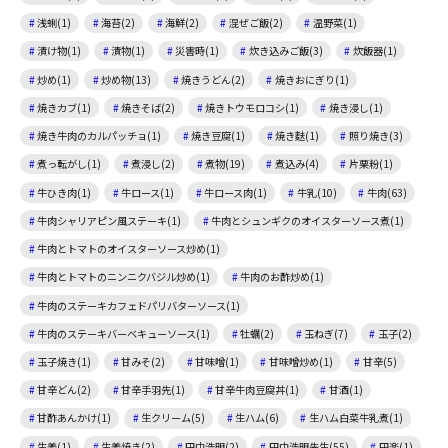
浅蜊(1)
海苔(2)
海鮮(2)
混ぜご飯(2)
温野菜(1)
漬け物(1)
漬物(1)
災害時(1)
炊き込みご飯(3)
炊飯器(1)
炒め(1)
炒め物(13)
焼きうどん(2)
焼きおにぎり(1)
焼きカブ(1)
焼きそば(2)
焼きトウモロコシ(1)
焼き浸し(1)
焼き牛肉のカルパッチョ(1)
焼き豆腐(1)
焼き麩(1)
照り焼き(3)
煮っ転がし(1)
煮浸し(2)
煮物(19)
煮込み(4)
片栗粉(1)
牛ひき肉(1)
牛ロース(1)
牛ロース肉(1)
牛乳(10)
牛肉(63)
牛肉シャリアピン風ステーキ(1)
牛肉とシュンギクのオイスターソース煮(1)
牛肉とトマトのオイスターソース炒め(1)
牛肉とトマトのニンニクバジル炒め(1)
牛肉のお酢炒め(1)
牛肉のステーキカフェドパリバターソース(1)
牛肉のステーキバーベキューソース(1)
牡蠣(2)
玉ねぎ(7)
玉子(2)
玉子焼き(1)
甘みそ(2)
甘味噌(1)
甘味噌炒め(1)
甘辛(5)
甘辛どん(2)
甘辛手羽先(1)
甘辛牛肉豆腐丼(1)
甘酒(1)
甘酢あんかけ(1)
生クリーム(5)
生ハム(6)
生ハム白菜牛乳煮(1)
生姜(1)
生姜焼き(2)
田中浩明(2)
田中浩明先生(55)
田楽(1)