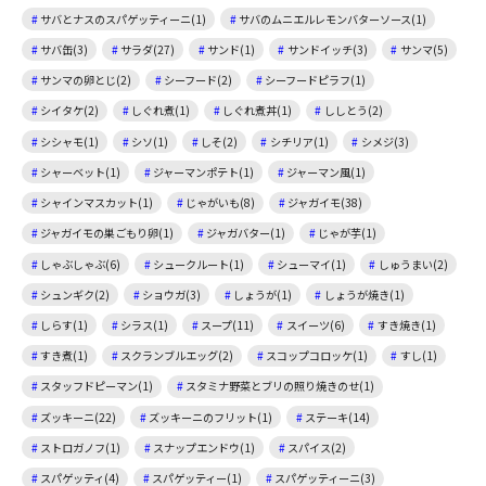
サバとナスのスパゲッティーニ(1)
サバのムニエルレモンバターソース(1)
サバ缶(3)
サラダ(27)
サンド(1)
サンドイッチ(3)
サンマ(5)
サンマの卵とじ(2)
シーフード(2)
シーフードピラフ(1)
シイタケ(2)
しぐれ煮(1)
しぐれ煮丼(1)
ししとう(2)
シシャモ(1)
シソ(1)
しそ(2)
シチリア(1)
シメジ(3)
シャーベット(1)
ジャーマンポテト(1)
ジャーマン風(1)
シャインマスカット(1)
じゃがいも(8)
ジャガイモ(38)
ジャガイモの巣ごもり卵(1)
ジャガバター(1)
じゃが芋(1)
しゃぶしゃぶ(6)
シュークルート(1)
シューマイ(1)
しゅうまい(2)
シュンギク(2)
ショウガ(3)
しょうが(1)
しょうが焼き(1)
しらす(1)
シラス(1)
スープ(11)
スイーツ(6)
すき焼き(1)
すき煮(1)
スクランブルエッグ(2)
スコップコロッケ(1)
すし(1)
スタッフドピーマン(1)
スタミナ野菜とブリの照り焼きのせ(1)
ズッキーニ(22)
ズッキーニのフリット(1)
ステーキ(14)
ストロガノフ(1)
スナップエンドウ(1)
スパイス(2)
スパゲッティ(4)
スパゲッティー(1)
スパゲッティーニ(3)