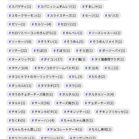
スパゲティ(1)
スパニッシュオムレツ(1)
すまし汁(1)
スモークサーモン(1)
スライスチーズ(1)
セージ(1)
セリ(3)
ゼリー(1)
セルリー(4)
セロリ(12)
セロリとベーコンのきんぴら(1)
せんべい(1)
ソースシャスール(1)
ソーセージ(6)
ぞうすい(1)
そうめん(5)
そうめんリメイク(1)
ソテー(22)
そば(3)
そぼろ(1)
そら豆(1)
ダージーパイ(1)
ターメリック(1)
ダイコン(17)
タイ風(1)
タイ風春雨サラダ(1)
タケノコ(4)
タケノコのクリームパスタ(1)
タコ(4)
たこ(2)
タコとトマトのガーリックソテー(1)
だし(3)
たたき(2)
ダッカルビ(1)
タマネギ(27)
タラ(13)
タラのチェダーチーズ焼き(1)
タルタル(1)
タルタルソース(4)
タルト(1)
チーズ(36)
チーズ焼き(1)
チェダーチーズ(2)
チキン(5)
チキンカピタ(1)
チキンソテー(1)
チキンフリカッセ(1)
ちくわ(5)
チャーハン(4)
ちゃんちゃん焼き(1)
ちゃんちゃん蒸し(1)
チョコレートケーキ(1)
ちらし寿司(1)
チリコンカン(1)
チリソース(1)
チンゲンサイ(2)