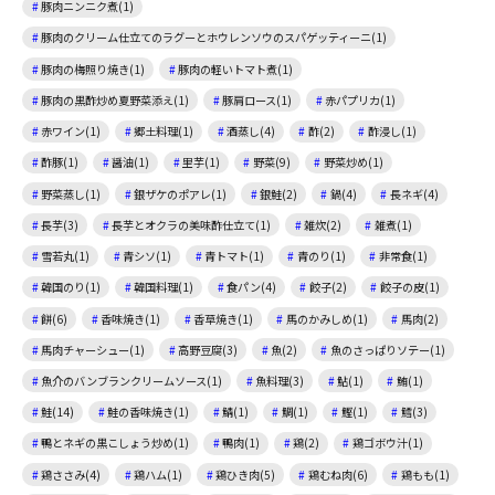
豚肉ニンニク煮(1)
豚肉のクリーム仕立てのラグーとホウレンソウのスパゲッティーニ(1)
豚肉の梅照り焼き(1)
豚肉の軽いトマト煮(1)
豚肉の黒酢炒め夏野菜添え(1)
豚肩ロース(1)
赤パプリカ(1)
赤ワイン(1)
郷土料理(1)
酒蒸し(4)
酢(2)
酢浸し(1)
酢豚(1)
醤油(1)
里芋(1)
野菜(9)
野菜炒め(1)
野菜蒸し(1)
銀ザケのポアレ(1)
銀鮭(2)
鍋(4)
長ネギ(4)
長芋(3)
長芋とオクラの美味酢仕立て(1)
雑炊(2)
雑煮(1)
雪若丸(1)
青シソ(1)
青トマト(1)
青のり(1)
非常食(1)
韓国のり(1)
韓国料理(1)
食パン(4)
餃子(2)
餃子の皮(1)
餅(6)
香味焼き(1)
香草焼き(1)
馬のかみしめ(1)
馬肉(2)
馬肉チャーシュー(1)
高野豆腐(3)
魚(2)
魚のさっぱりソテー(1)
魚介のバンブランクリームソース(1)
魚料理(3)
鮎(1)
鮪(1)
鮭(14)
鮭の香味焼き(1)
鯖(1)
鯛(1)
鰹(1)
鱈(3)
鴨とネギの黒こしょう炒め(1)
鴨肉(1)
鶏(2)
鶏ゴボウ汁(1)
鶏ささみ(4)
鶏ハム(1)
鶏ひき肉(5)
鶏むね肉(6)
鶏もも(1)