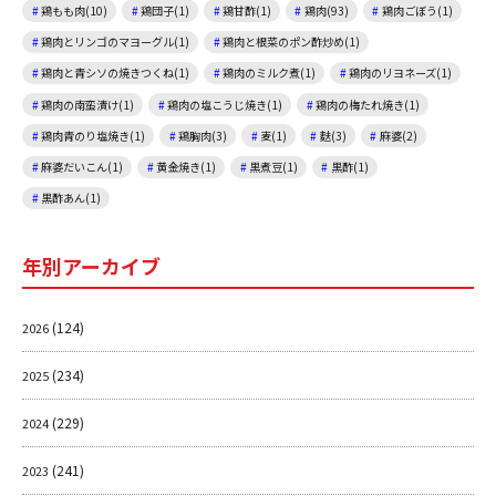
鶏もも肉(10)
鶏団子(1)
鶏甘酢(1)
鶏肉(93)
鶏肉ごぼう(1)
鶏肉とリンゴのマヨーグル(1)
鶏肉と根菜のポン酢炒め(1)
鶏肉と青シソの焼きつくね(1)
鶏肉のミルク煮(1)
鶏肉のリヨネーズ(1)
鶏肉の南蛮漬け(1)
鶏肉の塩こうじ焼き(1)
鶏肉の梅たれ焼き(1)
鶏肉青のり塩焼き(1)
鶏胸肉(3)
麦(1)
麩(3)
麻婆(2)
麻婆だいこん(1)
黄金焼き(1)
黒煮豆(1)
黒酢(1)
黒酢あん(1)
年別アーカイブ
(124)
2026
(234)
2025
(229)
2024
(241)
2023