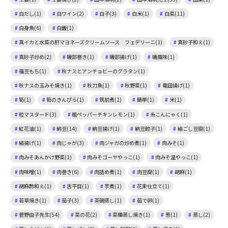
白だし(1)
白ワイン(2)
白子(3)
白米(1)
白菜(11)
白身魚(6)
白飯(1)
真イカと水菜の肝マヨネーズクリームソース フェデリーニ(1)
真砂子和え(1)
真砂子炒め(2)
磯部巻き(1)
磯部揚げ(1)
磯風味(1)
福豆もち(1)
秋ナスとアンチョビーのグラタン(1)
秋ナスの玉みそ焼き(1)
秋刀魚(1)
秋野菜(1)
竜田揚げ(1)
筍(1)
筍のきんぴら(1)
筑前煮(1)
簡単(1)
米(1)
粒マスタード(3)
粗ペッパーチキンレモン(1)
糸こんにゃく(1)
紅花油(1)
納豆(14)
納豆揚げ(1)
納豆餃子(1)
絹ごし豆腐(1)
絹揚げ(1)
肉じゃが(3)
肉ジャガの炒め煮(1)
肉みそ(1)
肉みそあんかけ野菜(1)
肉みそゴーヤやっこ(1)
肉みそ温やっこ(1)
肉味噌(1)
肉巻き(6)
肉詰め煮(1)
肉豆腐(1)
胡麻(1)
胡麻酢和え(1)
舌平目(1)
芋煮(1)
花束仕立て(1)
若草焼き(1)
茄子(3)
茶碗蒸し(1)
茹で卵(1)
菅野由子先生(54)
菜の花(2)
菜種蒸し焼き(1)
葱(1)
蒸し(2)