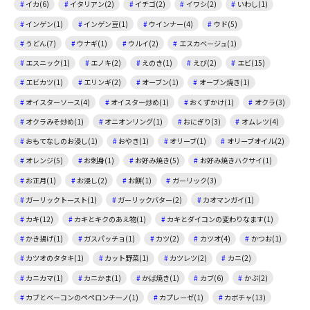
イカ(6)
イタリアン(2)
イチゴ(2)
イワシ(2)
いわし(1)
インゲン(1)
インゲン豆(1)
ウインナー(4)
ウド(5)
うどん(7)
ウナギ(1)
ウルイ(2)
エスカベージュ(1)
エスニック(1)
エノキ(2)
えのき(1)
えび(2)
エビ(15)
エビカツ(1)
エリンギ(2)
オーブン(1)
オーブン焼き(1)
オイスターソース(4)
オイスター炒め(1)
おくずかけ(1)
オクラ(3)
オクラみそ炒め(1)
オニオンリング(1)
おにぎり(3)
オムレツ(4)
おもてなしのお浸し(1)
おやき(1)
オリーブ(1)
オリーブオイル(2)
オレンジ(5)
お刺身(1)
お好み焼き(5)
お好み焼きハクサイ(1)
お正月(1)
お浸し(2)
お餅(1)
ガーリック(3)
ガーリックトースト(1)
ガーリックバター(2)
カオマンガイ(1)
カキ(12)
カキとキクのあえ物(1)
カキとダイコンの変わりなます(1)
かき揚げ(1)
ガスパッチョ(1)
カツ(2)
カツオ(4)
かつお(1)
カツオのタタキ(1)
カット野菜(1)
カツレツ(2)
カニ(2)
カニカマ(1)
カニかま(1)
かば焼き(1)
カブ(6)
かぶ(2)
カブとベーコンのペペロンチーノ(1)
カプレーゼ(1)
カボチャ(13)