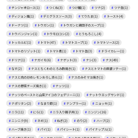
チンジャオロース(1)
つくね(3)
つけ麺(1)
ツナ(2)
ツナ缶(1)
ディジョン風(1)
デミグラスソース(3)
てりたま(1)
トースト(4)
ドーナツ(1)
トウガン(1)
トウガンと鶏団子のスープ(1)
トウバンジャン(1)
トウモロコシ(2)
とうもろこし(4)
トッカルビ(1)
トマト(47)
トマトスープ(1)
トマトソース(2)
トマトのリゾット(1)
トマト煮(1)
トマト缶(3)
ドライカレー(1)
ドリア(1)
ナガイモ(6)
ナゲット(3)
ナシ(3)
ナス(49)
なす(2)
ナスとちくわのとろみ酢焼き(1)
ナスとトマトの麻婆ソテー(1)
ナスと肉の炒めレモンおろし添え(1)
ナスのみそマヨ焼き(1)
ナスの野菜チーズ焼き(1)
ナッツ(1)
ナッツのペーストと山菜アイコのフェデリーニ(1)
ナットウエッグサンド(1)
ナポリタン(2)
なまり節(1)
ナンプラー(1)
ニョッキ(1)
ニラ(11)
にら(1)
ニラ入り親子丼(1)
ニンジン(16)
ニンニク(9)
ネギ(1)
ねぎ(2)
のり(2)
ハーブ(2)
ハーブ焼き(1)
パイ(1)
パイシート(1)
パイナップル(1)