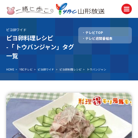
ピヨ卵ワイド
テレビTOP
テレビ
ピヨ卵料理レシピ
テレビ週間番組表
TV
-「
トウバンジャン」タグ
ラジオ
一覧
Radio
HOME
>
YBCテレビ
>
ピヨ卵ワイド
>
ピヨ卵料理レシピ
>
トウバンジャン
ニュース
News
アナウンサー
Announcer
イベント
Event
試写会・プレゼント
Present