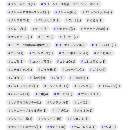
クリームチーズ(5)
クリームチーズ福袋・ハニーソテー添え(1)
クリームマヨネーズソース(1)
クリーム煮(5)
グリーンペッパー(1)
クリスマス(1)
グリルサラダ(1)
クルミ(1)
くるみ(1)
クレープ(1)
ケーキ(3)
ケチャップ(2)
ケチャップ炒め(1)
ケッカソース(1)
ゴーヤ(2)
ゴーヤー(2)
ゴーヤーと豚肉の味噌炒め(1)
ゴーヤチャンプル(1)
コールスロー(1)
コーン(3)
コーンスープ(1)
コーンポタージュ(1)
こうじ鍋(1)
こごみ(1)
コシアブラ(3)
コショウ(1)
こしょうめし(1)
コチュジャン(1)
ごった煮(1)
コッペパン(1)
ごはん(2)
ごぼう(2)
ゴボウ(9)
ごま(3)
ごまだれ(1)
ごまドレッシング(1)
コリアンダー(1)
コンソメ(2)
コンニャク(1)
こんにゃく(1)
ご飯(4)
サーモン(6)
サクラマス(1)
サクラマスのソテー(1)
サクランボ(4)
サケ(16)
サケのハーブオイル焼き(1)
ささみ(1)
さっぱり(1)
サッポロ一番(1)
サツマイモ(10)
さつまいも(1)
サツマイモのサラダ(1)
サトイモ(8)
サニーレタス(1)
サバ(11)