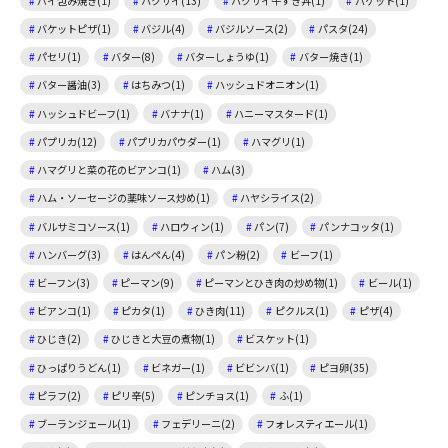
パイ包み焼き(1)
ハクサイ(13)
ハクサイ牛すき丼(1)
バケット(1)
バケットピザ(1)
バジル(4)
バジルソース(2)
パスタ(24)
パセリ(1)
バター(8)
バターしょうゆ(1)
バター焼き(1)
バター醤油(3)
はちみつ(1)
ハッシュドオニオン(1)
ハッシュドビーフ(1)
バナナ(1)
ハニーマスタード(1)
パプリカ(12)
パプリカパウダー(1)
ハマグリ(1)
ハマグリと菜の花のビアンコ(1)
ハム(3)
ハム・ソーセージの薬味ソース炒め(1)
ハヤシライス(2)
バルサミコソース(1)
ハロウィン(1)
パン(7)
パンナコッタ(1)
ハンバーグ(3)
はんぺん(4)
パン粉(2)
ビーフ(1)
ビーフン(3)
ピーマン(9)
ピーマンとひき肉の炒め物(1)
ビール(1)
ビアンコ(1)
ピカタ(1)
ひき肉(11)
ピクルス(1)
ピザ(4)
ひじき(2)
ひじきと大豆の煮物(1)
ビスケット(1)
ひっぱりうどん(1)
ビネガー(1)
ビビンバ(1)
ピヨ卵(35)
ピラフ(2)
ピリ辛(5)
ピンチョス(1)
ふ(1)
ブーランジェール(1)
フェデリーニ(2)
フォレスティエール(1)