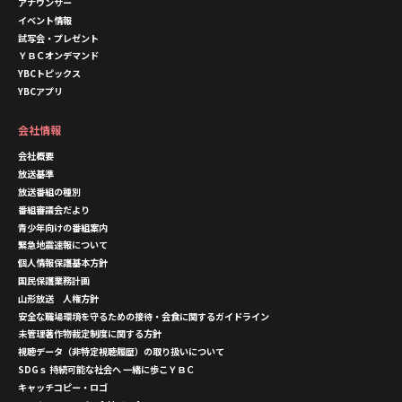
アナウンサー
イベント情報
試写会・プレゼント
ＹＢＣオンデマンド
YBCトピックス
YBCアプリ
会社情報
会社概要
放送基準
放送番組の種別
番組審議会だより
青少年向けの番組案内
緊急地震速報について
個人情報保護基本方針
国民保護業務計画
山形放送 人権方針
安全な職場環境を守るための接待・会食に関するガイドライン
未管理著作物裁定制度に関する方針
視聴データ（非特定視聴履歴）の取り扱いについて
SDGｓ 持続可能な社会へ 一緒に歩こＹＢＣ
キャッチコピー・ロゴ