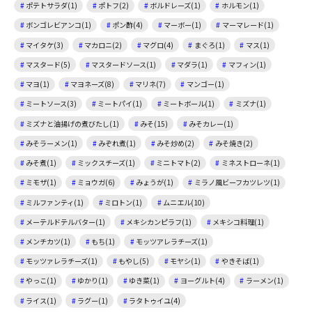
ポテトサラダ(1)
ポトフ(2)
ボルドレーズ(1)
ホルモン(1)
ボンゴレビアンコ(1)
ポン酢(4)
マーボー(1)
マーマレード(1)
マイタケ(3)
マカロニ(2)
マグロ(4)
まぐろ(1)
マス(1)
マスタード(5)
マスタードソース(1)
マダラ(1)
マフィン(1)
マヨ(1)
マヨネーズ(8)
マリネ(7)
マンゴー(1)
ミートソース(3)
ミートパイ(1)
ミートボール(1)
ミズナ(1)
ミズナと油揚げの煮びたし(1)
みそ(15)
みそカレー(1)
みそラーメン(1)
みぞれ煮(1)
みそ炒め(2)
みそ焼き(2)
みそ煮(1)
ミックスチーズ(1)
ミニトマト(2)
ミネストローネ(1)
ミモザ(1)
ミョウガ(6)
みょうが(1)
ミラノ風ビーフカツレツ(1)
ミルファンティ(1)
ミロトン(1)
ムニエル(10)
メーテルドテルバター(1)
メキシカンピラフ(1)
メキシコ料理(1)
メンチカツ(1)
もち(1)
モッツアレラチーズ(1)
モッツァレラチーズ(1)
もやし(5)
モヤシ(1)
やきそば(1)
やっこ(1)
ゆかり(1)
ゆき菜(1)
ヨーグルト(4)
ラーメン(1)
ライス(1)
ラグー(1)
ラタトゥイユ(4)