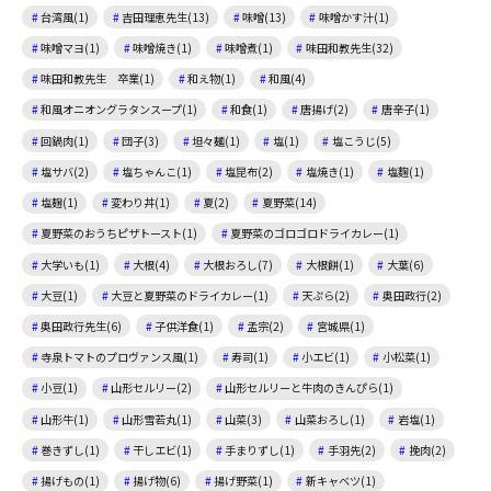
台湾風(1)
吉田理恵先生(13)
味噌(13)
味噌かす汁(1)
味噌マヨ(1)
味噌焼き(1)
味噌煮(1)
味田和教先生(32)
味田和教先生 卒業(1)
和え物(1)
和風(4)
和風オニオングラタンスープ(1)
和食(1)
唐揚げ(2)
唐辛子(1)
回鍋肉(1)
団子(3)
坦々麺(1)
塩(1)
塩こうじ(5)
塩サバ(2)
塩ちゃんこ(1)
塩昆布(2)
塩焼き(1)
塩麴(1)
塩麹(1)
変わり丼(1)
夏(2)
夏野菜(14)
夏野菜のおうちピザトースト(1)
夏野菜のゴロゴロドライカレー(1)
大学いも(1)
大根(4)
大根おろし(7)
大根餅(1)
大葉(6)
大豆(1)
大豆と夏野菜のドライカレー(1)
天ぷら(2)
奥田政行(2)
奥田政行先生(6)
子供洋食(1)
孟宗(2)
宮城県(1)
寺泉トマトのプロヴァンス風(1)
寿司(1)
小エビ(1)
小松菜(1)
小豆(1)
山形セルリー(2)
山形セルリーと牛肉のきんぴら(1)
山形牛(1)
山形雪若丸(1)
山菜(3)
山菜おろし(1)
岩塩(1)
巻きずし(1)
干しエビ(1)
手まりずし(1)
手羽先(2)
挽肉(2)
揚げもの(1)
揚げ物(6)
揚げ野菜(1)
新キャベツ(1)