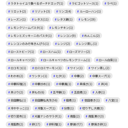
ラタトゥイユで食べるポーチドエッグ(1)
ラビゴットソース(1)
ラペ(1)
リエット(2)
リゾット(3)
リンゴ(4)
ルーローハン(1)
レーズン(1)
レタス(11)
レタス鍋(1)
レモン(19)
レモンクリームパスタ(1)
レモンチキン(1)
レモンとズッキーニのパスタ(1)
レンコン(9)
れんこん(2)
レンコンのみそ味きんぴら(1)
レンジ(2)
レンジ蒸し(1)
ローストビーフ(1)
ロースハム(1)
ローズマリー(2)
ロールキャベツ(2)
ロールキャベツのレモンクリーム(1)
ロール白菜(1)
ロコモコ(1)
ロミロミサーモン(1)
ワイン(1)
ワイン蒸し(2)
わかめ(2)
ワンタン(1)
七夕(1)
中華(2)
中華スープ(1)
中華料理(2)
中華炒め(1)
中華風(1)
串焼き(1)
丼(4)
丼ぶり(2)
丼もの(6)
五平餅(1)
五目煮(1)
人参(1)
会田勝弘(1)
会田勝弘先生(56)
佃煮(1)
信田巻き(1)
八宝(1)
冷ややっこ(1)
冷製スープ(1)
分葱(1)
切り干し大根(3)
切り昆布(1)
刈屋ナシのサラダ(1)
南蛮(2)
南蛮漬け(3)
南蛮酢(2)
卵(17)
卵料理(1)
厚揚げ(7)
厚焼き卵(1)