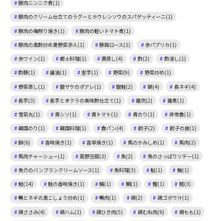
豚肉ニンニク煮(1)
豚肉のクリーム仕立てのラグーとホウレンソウのスパゲッティーニ(1)
豚肉の梅照り焼き(1)
豚肉の軽いトマト煮(1)
豚肉の黒酢炒め夏野菜添え(1)
豚肩ロース(1)
赤パプリカ(1)
赤ワイン(1)
郷土料理(1)
酒蒸し(4)
酢(2)
酢浸し(1)
酢豚(1)
醤油(1)
里芋(1)
野菜(9)
野菜炒め(1)
野菜蒸し(1)
銀ザケのポアレ(1)
銀鮭(2)
鍋(4)
長ネギ(4)
長芋(3)
長芋とオクラの美味酢仕立て(1)
雑炊(2)
雑煮(1)
雪若丸(1)
青シソ(1)
青トマト(1)
青のり(1)
非常食(1)
韓国のり(1)
韓国料理(1)
食パン(4)
餃子(2)
餃子の皮(1)
餅(6)
香味焼き(1)
香草焼き(1)
馬のかみしめ(1)
馬肉(2)
馬肉チャーシュー(1)
高野豆腐(3)
魚(2)
魚のさっぱりソテー(1)
魚介のバンブランクリームソース(1)
魚料理(3)
鮎(1)
鮪(1)
鮭(14)
鮭の香味焼き(1)
鯖(1)
鯛(1)
鰹(1)
鱈(3)
鴨とネギの黒こしょう炒め(1)
鴨肉(1)
鶏(2)
鶏ゴボウ汁(1)
鶏ささみ(4)
鶏ハム(1)
鶏ひき肉(5)
鶏むね肉(6)
鶏もも(1)