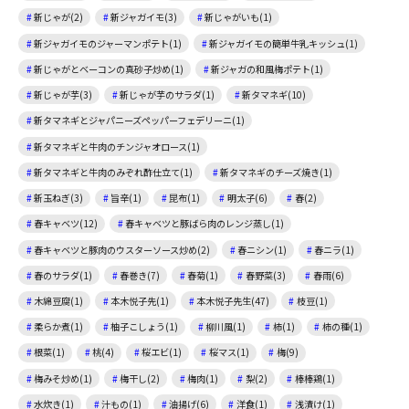
新じゃが(2)
新ジャガイモ(3)
新じゃがいも(1)
新ジャガイモのジャーマンポテト(1)
新ジャガイモの簡単牛乳キッシュ(1)
新じゃがとベーコンの真砂子炒め(1)
新ジャガの和風梅ポテト(1)
新じゃが芋(3)
新じゃが芋のサラダ(1)
新タマネギ(10)
新タマネギとジャパニーズペッパーフェデリーニ(1)
新タマネギと牛肉のチンジャオロース(1)
新タマネギと牛肉のみぞれ酢仕立て(1)
新タマネギのチーズ焼き(1)
新玉ねぎ(3)
旨辛(1)
昆布(1)
明太子(6)
春(2)
春キャベツ(12)
春キャベツと豚ばら肉のレンジ蒸し(1)
春キャベツと豚肉のウスターソース炒め(2)
春ニシン(1)
春ニラ(1)
春のサラダ(1)
春巻き(7)
春菊(1)
春野菜(3)
春雨(6)
木綿豆腐(1)
本木悦子先(1)
本木悦子先生(47)
枝豆(1)
柔らか煮(1)
柚子こしょう(1)
柳川風(1)
柿(1)
柿の種(1)
根菜(1)
桃(4)
桜エビ(1)
桜マス(1)
梅(9)
梅みそ炒め(1)
梅干し(2)
梅肉(1)
梨(2)
棒棒鶏(1)
水炊き(1)
汁もの(1)
油揚げ(6)
洋食(1)
浅漬け(1)