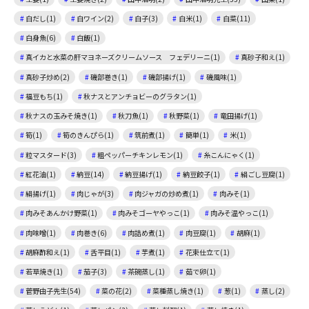
白だし(1)
白ワイン(2)
白子(3)
白米(1)
白菜(11)
白身魚(6)
白飯(1)
真イカと水菜の肝マヨネーズクリームソース フェデリーニ(1)
真砂子和え(1)
真砂子炒め(2)
磯部巻き(1)
磯部揚げ(1)
磯風味(1)
福豆もち(1)
秋ナスとアンチョビーのグラタン(1)
秋ナスの玉みそ焼き(1)
秋刀魚(1)
秋野菜(1)
竜田揚げ(1)
筍(1)
筍のきんぴら(1)
筑前煮(1)
簡単(1)
米(1)
粒マスタード(3)
粗ペッパーチキンレモン(1)
糸こんにゃく(1)
紅花油(1)
納豆(14)
納豆揚げ(1)
納豆餃子(1)
絹ごし豆腐(1)
絹揚げ(1)
肉じゃが(3)
肉ジャガの炒め煮(1)
肉みそ(1)
肉みそあんかけ野菜(1)
肉みそゴーヤやっこ(1)
肉みそ温やっこ(1)
肉味噌(1)
肉巻き(6)
肉詰め煮(1)
肉豆腐(1)
胡麻(1)
胡麻酢和え(1)
舌平目(1)
芋煮(1)
花束仕立て(1)
若草焼き(1)
茄子(3)
茶碗蒸し(1)
茹で卵(1)
菅野由子先生(54)
菜の花(2)
菜種蒸し焼き(1)
葱(1)
蒸し(2)