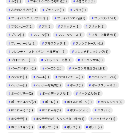
ふき(1)
フキとレンコンの炒り煮(1)
ふきのとう(1)
ふきのとうみそ(1)
プチトマト(1)
フライ(1)
フライパングリルサンド(1)
フライパンで２品(1)
フランスパン(1)
フランセーズ(1)
ブリ(5)
フリッター(1)
フリット(3)
プリン(1)
フルーツ(7)
フルーツソース(1)
フルーツ春巻き(1)
ブルールージュ(1)
ブルスケッタ(1)
フレンチトースト(1)
フレンチトースト（パン ペルデュ）(1)
フレンチドレッシング(1)
ブロッコリー(13)
ブロッコリーの茎(1)
プロバンサル(1)
ベークドポテト(1)
ベーコン(20)
ベーコンマヨ焼きそば(1)
ベジたれ(1)
ベニエ(1)
ペペロンチーニ(1)
ペペロンチーノ(4)
ヘルシー(1)
ヘルシーな焼肉(1)
ポーク(1)
ポークステーキ(1)
ポークソテー(2)
ポークディアブル(1)
ポークピカタ(1)
ポーチドエッグ(2)
ポアレ(1)
ボイルドポーク(1)
ホウレンソウ(6)
ほうれんそう(1)
ほうれん草(5)
ポタージュ(5)
ホタテ(5)
ホタテ貝(1)
ホタテ貝のガーリックバター焼き(1)
ホットサンド(1)
ホットチキン(1)
ポテサラ(3)
ポテチ(1)
ポテト(2)