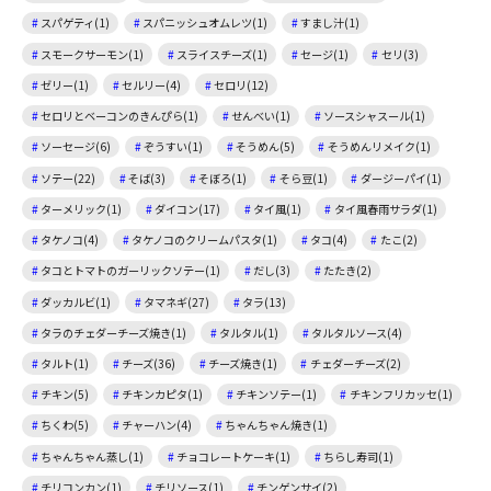
スパゲティ(1)
スパニッシュオムレツ(1)
すまし汁(1)
スモークサーモン(1)
スライスチーズ(1)
セージ(1)
セリ(3)
ゼリー(1)
セルリー(4)
セロリ(12)
セロリとベーコンのきんぴら(1)
せんべい(1)
ソースシャスール(1)
ソーセージ(6)
ぞうすい(1)
そうめん(5)
そうめんリメイク(1)
ソテー(22)
そば(3)
そぼろ(1)
そら豆(1)
ダージーパイ(1)
ターメリック(1)
ダイコン(17)
タイ風(1)
タイ風春雨サラダ(1)
タケノコ(4)
タケノコのクリームパスタ(1)
タコ(4)
たこ(2)
タコとトマトのガーリックソテー(1)
だし(3)
たたき(2)
ダッカルビ(1)
タマネギ(27)
タラ(13)
タラのチェダーチーズ焼き(1)
タルタル(1)
タルタルソース(4)
タルト(1)
チーズ(36)
チーズ焼き(1)
チェダーチーズ(2)
チキン(5)
チキンカピタ(1)
チキンソテー(1)
チキンフリカッセ(1)
ちくわ(5)
チャーハン(4)
ちゃんちゃん焼き(1)
ちゃんちゃん蒸し(1)
チョコレートケーキ(1)
ちらし寿司(1)
チリコンカン(1)
チリソース(1)
チンゲンサイ(2)