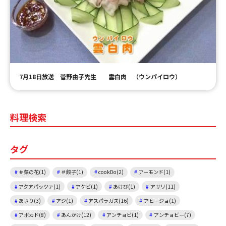
ＹＢＣオンデマンド
やまがた情熱市場
7月18日放送 菅野由子先生 雲白肉 （ウンパイロウ）
料理検索
タグ
＃菜の花(1)
＃餃子(1)
cookDo(2)
アーモンド(1)
アクアパッツァ(1)
アケビ(1)
あけび(1)
アサリ(11)
あさり(3)
アジ(1)
アスパラガス(16)
アヒージョ(1)
アボカド(8)
あんかけ(12)
アンチョビ(1)
アンチョビー(7)