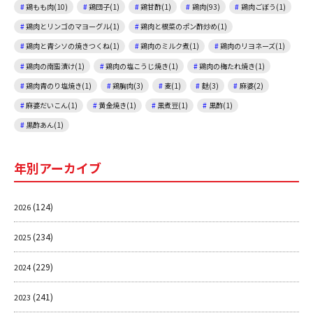
鶏もも肉(10)
鶏団子(1)
鶏甘酢(1)
鶏肉(93)
鶏肉ごぼう(1)
鶏肉とリンゴのマヨーグル(1)
鶏肉と根菜のポン酢炒め(1)
鶏肉と青シソの焼きつくね(1)
鶏肉のミルク煮(1)
鶏肉のリヨネーズ(1)
鶏肉の南蛮漬け(1)
鶏肉の塩こうじ焼き(1)
鶏肉の梅たれ焼き(1)
鶏肉青のり塩焼き(1)
鶏胸肉(3)
麦(1)
麩(3)
麻婆(2)
麻婆だいこん(1)
黄金焼き(1)
黒煮豆(1)
黒酢(1)
黒酢あん(1)
年別アーカイブ
(124)
2026
(234)
2025
(229)
2024
(241)
2023