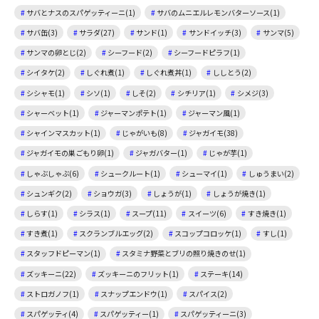
サバとナスのスパゲッティーニ(1)
サバのムニエルレモンバターソース(1)
サバ缶(3)
サラダ(27)
サンド(1)
サンドイッチ(3)
サンマ(5)
サンマの卵とじ(2)
シーフード(2)
シーフードピラフ(1)
シイタケ(2)
しぐれ煮(1)
しぐれ煮丼(1)
ししとう(2)
シシャモ(1)
シソ(1)
しそ(2)
シチリア(1)
シメジ(3)
シャーベット(1)
ジャーマンポテト(1)
ジャーマン風(1)
シャインマスカット(1)
じゃがいも(8)
ジャガイモ(38)
ジャガイモの巣ごもり卵(1)
ジャガバター(1)
じゃが芋(1)
しゃぶしゃぶ(6)
シュークルート(1)
シューマイ(1)
しゅうまい(2)
シュンギク(2)
ショウガ(3)
しょうが(1)
しょうが焼き(1)
しらす(1)
シラス(1)
スープ(11)
スイーツ(6)
すき焼き(1)
すき煮(1)
スクランブルエッグ(2)
スコップコロッケ(1)
すし(1)
スタッフドピーマン(1)
スタミナ野菜とブリの照り焼きのせ(1)
ズッキーニ(22)
ズッキーニのフリット(1)
ステーキ(14)
ストロガノフ(1)
スナップエンドウ(1)
スパイス(2)
スパゲッティ(4)
スパゲッティー(1)
スパゲッティーニ(3)