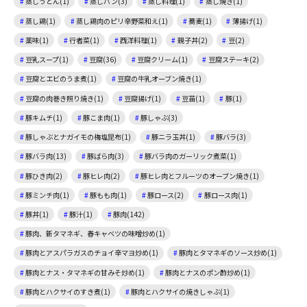
蒸しうどん(1)
蒸しパン(3)
蒸し料理(1)
蒸し焼き(1)
蒸し鶏(1)
蒸し鶏肉のピリ辛野菜和え(1)
蕎麦(1)
薄揚げ(1)
薬味(1)
行者菜(1)
西洋料理(1)
親子丼(2)
豆(2)
豆乳スープ(1)
豆腐(36)
豆腐クリーム(1)
豆腐ステーキ(2)
豆腐とエビのうま煮(1)
豆腐の牛乳オーブン焼き(1)
豆腐の肉巻き照り焼き(1)
豆腐揚げ(1)
豆苗(1)
豚(1)
豚キムチ(1)
豚こま肉(1)
豚しゃぶ(3)
豚しゃぶとナガイモの梅塩昆布(1)
豚ニラ玉丼(1)
豚バラ(3)
豚バラ肉(13)
豚ばら肉(3)
豚バラ肉のガーリック煮菜(1)
豚ひき肉(2)
豚ヒレ肉(2)
豚ヒレ肉とフルーツのオーブン焼き(1)
豚ミンチ肉(1)
豚もも肉(1)
豚ロース(2)
豚ロース肉(1)
豚丼(1)
豚汁(1)
豚肉(142)
豚肉、新タマネギ、春キャベツの味噌炒め(1)
豚肉とアスパラガスのチョイ辛マヨ炒め(1)
豚肉とタマネギのソース炒め(1)
豚肉とナス・タマネギの甘みそ炒め(1)
豚肉とナスのポン酢炒め(1)
豚肉とハクサイのすき煮(1)
豚肉とハクサイの焼きしゃぶ(1)