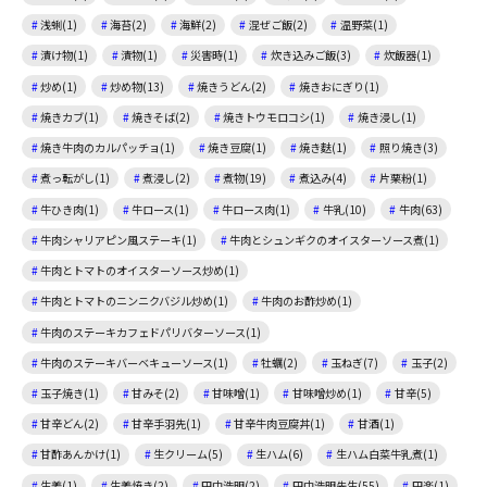
浅蜊(1)
海苔(2)
海鮮(2)
混ぜご飯(2)
温野菜(1)
漬け物(1)
漬物(1)
災害時(1)
炊き込みご飯(3)
炊飯器(1)
炒め(1)
炒め物(13)
焼きうどん(2)
焼きおにぎり(1)
焼きカブ(1)
焼きそば(2)
焼きトウモロコシ(1)
焼き浸し(1)
焼き牛肉のカルパッチョ(1)
焼き豆腐(1)
焼き麩(1)
照り焼き(3)
煮っ転がし(1)
煮浸し(2)
煮物(19)
煮込み(4)
片栗粉(1)
牛ひき肉(1)
牛ロース(1)
牛ロース肉(1)
牛乳(10)
牛肉(63)
牛肉シャリアピン風ステーキ(1)
牛肉とシュンギクのオイスターソース煮(1)
牛肉とトマトのオイスターソース炒め(1)
牛肉とトマトのニンニクバジル炒め(1)
牛肉のお酢炒め(1)
牛肉のステーキカフェドパリバターソース(1)
牛肉のステーキバーベキューソース(1)
牡蠣(2)
玉ねぎ(7)
玉子(2)
玉子焼き(1)
甘みそ(2)
甘味噌(1)
甘味噌炒め(1)
甘辛(5)
甘辛どん(2)
甘辛手羽先(1)
甘辛牛肉豆腐丼(1)
甘酒(1)
甘酢あんかけ(1)
生クリーム(5)
生ハム(6)
生ハム白菜牛乳煮(1)
生姜(1)
生姜焼き(2)
田中浩明(2)
田中浩明先生(55)
田楽(1)