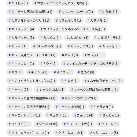
かぼちゃ(1)
カボチャと牛肉のみそバター炒め(1)
カボチャと豚肉の重ね蒸し(1)
カマンベールチーズ(1)
からあげ(1)
カラフルトマトのマリネ(1)
ガラムマサラ(1)
カラメル(1)
カリフラワー(4)
カリフラワーのタルタルソースチーズ焼き(1)
カルパッチョ(3)
カルピス(2)
ガルビュー(1)
カルボナーラ(1)
カレー(11)
カレーブルスト(1)
カレーライス(1)
カレー粉(7)
カレー風味のフライドチキン(1)
カレイ(3)
ガレット(3)
キーマカレー(1)
キウイ(2)
キウイとカッテージチーズのサラダ(1)
キク(1)
キッシュ(3)
キノコ(23)
きのこ(9)
キノコとサケのミルクごはん(1)
キムチ(7)
キムチ納豆チャーハン(1)
キャベツ(25)
キャベツごはん(1)
キャベツと豚ばら肉の酒蒸し(1)
キャベツと豚肉の塩昆布あえ(1)
キャベツのオムレツ(1)
キャベツの包みみそ焼き(1)
キャベツ肉味噌(1)
キャラメル(1)
キャロット・ラペ(1)
キュウリ(13)
きゅうり(4)
きんとん(1)
きんぴら(10)
グラタン(16)
クリーミー炒め(1)
クリーム(3)
クリームケッパーソース(1)
クリームスープ(1)
クリームソース(5)