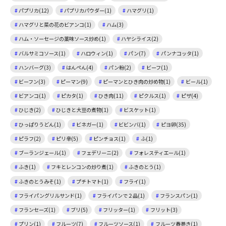
パプリカ(12)
パプリカパウダー(1)
ハマグリ(1)
ハマグリと菜の花のビアンコ(1)
ハム(3)
ハム・ソーセージの薬味ソース炒め(1)
ハヤシライス(2)
バルサミコソース(1)
ハロウィン(1)
パン(7)
パンナコッタ(1)
ハンバーグ(3)
はんぺん(4)
パン粉(2)
ビーフ(1)
ビーフン(3)
ピーマン(9)
ピーマンとひき肉の炒め物(1)
ビール(1)
ビアンコ(1)
ピカタ(1)
ひき肉(11)
ピクルス(1)
ピザ(4)
ひじき(2)
ひじきと大豆の煮物(1)
ビスケット(1)
ひっぱりうどん(1)
ビネガー(1)
ビビンバ(1)
ピヨ卵(35)
ピラフ(2)
ピリ辛(5)
ピンチョス(1)
ふ(1)
ブーランジェール(1)
フェデリーニ(2)
フォレスティエール(1)
ふき(1)
フキとレンコンの炒り煮(1)
ふきのとう(1)
ふきのとうみそ(1)
プチトマト(1)
フライ(1)
フライパングリルサンド(1)
フライパンで２品(1)
フランスパン(1)
フランセーズ(1)
ブリ(5)
フリッター(1)
フリット(3)
プリン(1)
フルーツ(7)
フルーツソース(1)
フルーツ春巻き(1)