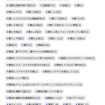
豆腐の肉巻き照り焼き(1)
豆腐揚げ(1)
豆苗(1)
豚(1)
豚キムチ(1)
豚こま肉(1)
豚しゃぶ(3)
豚しゃぶとナガイモの梅塩昆布(1)
豚ニラ玉丼(1)
豚バラ(3)
豚バラ肉(13)
豚ばら肉(3)
豚バラ肉のガーリック煮菜(1)
豚ひき肉(2)
豚ヒレ肉(2)
豚ヒレ肉とフルーツのオーブン焼き(1)
豚ミンチ肉(1)
豚もも肉(1)
豚ロース(2)
豚ロース肉(1)
豚丼(1)
豚汁(1)
豚肉(142)
豚肉、新タマネギ、春キャベツの味噌炒め(1)
豚肉とアスパラガスのチョイ辛マヨ炒め(1)
豚肉とタマネギのソース炒め(1)
豚肉とナス・タマネギの甘みそ炒め(1)
豚肉とナスのポン酢炒め(1)
豚肉とハクサイのすき煮(1)
豚肉とハクサイの焼きしゃぶ(1)
豚肉ニンニク煮(1)
豚肉のクリーム仕立てのラグーとホウレンソウのスパゲッティーニ(1)
豚肉の梅照り焼き(1)
豚肉の軽いトマト煮(1)
豚肉の黒酢炒め夏野菜添え(1)
豚肩ロース(1)
赤パプリカ(1)
赤ワイン(1)
郷土料理(1)
酒蒸し(4)
酢(2)
酢浸し(1)