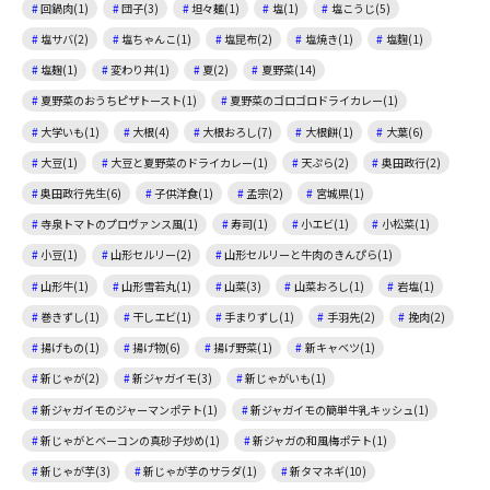
回鍋肉(1)
団子(3)
坦々麺(1)
塩(1)
塩こうじ(5)
塩サバ(2)
塩ちゃんこ(1)
塩昆布(2)
塩焼き(1)
塩麴(1)
塩麹(1)
変わり丼(1)
夏(2)
夏野菜(14)
夏野菜のおうちピザトースト(1)
夏野菜のゴロゴロドライカレー(1)
大学いも(1)
大根(4)
大根おろし(7)
大根餅(1)
大葉(6)
大豆(1)
大豆と夏野菜のドライカレー(1)
天ぷら(2)
奥田政行(2)
奥田政行先生(6)
子供洋食(1)
孟宗(2)
宮城県(1)
寺泉トマトのプロヴァンス風(1)
寿司(1)
小エビ(1)
小松菜(1)
小豆(1)
山形セルリー(2)
山形セルリーと牛肉のきんぴら(1)
山形牛(1)
山形雪若丸(1)
山菜(3)
山菜おろし(1)
岩塩(1)
巻きずし(1)
干しエビ(1)
手まりずし(1)
手羽先(2)
挽肉(2)
揚げもの(1)
揚げ物(6)
揚げ野菜(1)
新キャベツ(1)
新じゃが(2)
新ジャガイモ(3)
新じゃがいも(1)
新ジャガイモのジャーマンポテト(1)
新ジャガイモの簡単牛乳キッシュ(1)
新じゃがとベーコンの真砂子炒め(1)
新ジャガの和風梅ポテト(1)
新じゃが芋(3)
新じゃが芋のサラダ(1)
新タマネギ(10)