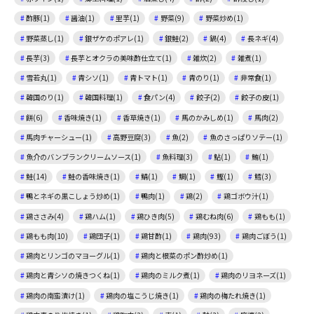
酢豚(1)
醤油(1)
里芋(1)
野菜(9)
野菜炒め(1)
野菜蒸し(1)
銀ザケのポアレ(1)
銀鮭(2)
鍋(4)
長ネギ(4)
長芋(3)
長芋とオクラの美味酢仕立て(1)
雑炊(2)
雑煮(1)
雪若丸(1)
青シソ(1)
青トマト(1)
青のり(1)
非常食(1)
韓国のり(1)
韓国料理(1)
食パン(4)
餃子(2)
餃子の皮(1)
餅(6)
香味焼き(1)
香草焼き(1)
馬のかみしめ(1)
馬肉(2)
馬肉チャーシュー(1)
高野豆腐(3)
魚(2)
魚のさっぱりソテー(1)
魚介のバンブランクリームソース(1)
魚料理(3)
鮎(1)
鮪(1)
鮭(14)
鮭の香味焼き(1)
鯖(1)
鯛(1)
鰹(1)
鱈(3)
鴨とネギの黒こしょう炒め(1)
鴨肉(1)
鶏(2)
鶏ゴボウ汁(1)
鶏ささみ(4)
鶏ハム(1)
鶏ひき肉(5)
鶏むね肉(6)
鶏もも(1)
鶏もも肉(10)
鶏団子(1)
鶏甘酢(1)
鶏肉(93)
鶏肉ごぼう(1)
鶏肉とリンゴのマヨーグル(1)
鶏肉と根菜のポン酢炒め(1)
鶏肉と青シソの焼きつくね(1)
鶏肉のミルク煮(1)
鶏肉のリヨネーズ(1)
鶏肉の南蛮漬け(1)
鶏肉の塩こうじ焼き(1)
鶏肉の梅たれ焼き(1)