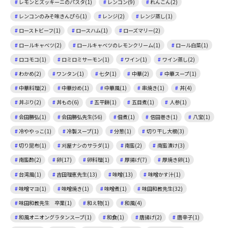
レモンとズッキーニのパスタ(1)
レンコン(9)
れんこん(2)
レンコンのみそ味きんぴら(1)
レンジ(2)
レンジ蒸し(1)
ローストビーフ(1)
ロースハム(1)
ローズマリー(2)
ロールキャベツ(2)
ロールキャベツのレモンクリーム(1)
ロール白菜(1)
ロコモコ(1)
ロミロミサーモン(1)
ワイン(1)
ワイン蒸し(2)
わかめ(2)
ワンタン(1)
七夕(1)
中華(2)
中華スープ(1)
中華料理(2)
中華炒め(1)
中華風(1)
串焼き(1)
丼(4)
丼ぶり(2)
丼もの(6)
五平餅(1)
五目煮(1)
人参(1)
会田勝弘(1)
会田勝弘先生(56)
佃煮(1)
信田巻き(1)
八宝(1)
冷ややっこ(1)
冷製スープ(1)
分葱(1)
切り干し大根(3)
切り昆布(1)
刈屋ナシのサラダ(1)
南蛮(2)
南蛮漬け(3)
南蛮酢(2)
卵(17)
卵料理(1)
厚揚げ(7)
厚焼き卵(1)
台湾風(1)
吉田理恵先生(13)
味噌(13)
味噌かす汁(1)
味噌マヨ(1)
味噌焼き(1)
味噌煮(1)
味田和教先生(32)
味田和教先生 卒業(1)
和え物(1)
和風(4)
和風オニオングラタンスープ(1)
和食(1)
唐揚げ(2)
唐辛子(1)