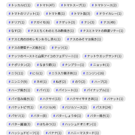
トッカルビ(1)
トマト(47)
トマトスープ(1)
トマトソース(2)
トマトのリゾット(1)
トマト煮(1)
トマト缶(3)
ドライカレー(1)
ドリア(1)
ナガイモ(6)
ナゲット(3)
ナシ(3)
ナス(49)
なす(2)
ナスとちくわのとろみ酢焼き(1)
ナスとトマトの麻婆ソテー(1)
ナスと肉の炒めレモンおろし添え(1)
ナスのみそマヨ焼き(1)
ナスの野菜チーズ焼き(1)
ナッツ(1)
ナッツのペーストと山菜アイコのフェデリーニ(1)
ナットウエッグサンド(1)
ナポリタン(2)
なまり節(1)
ナンプラー(1)
ニョッキ(1)
ニラ(11)
にら(1)
ニラ入り親子丼(1)
ニンジン(16)
ニンニク(9)
ネギ(1)
ねぎ(2)
のり(2)
ハーブ(2)
ハーブ焼き(1)
パイ(1)
パイシート(1)
パイナップル(1)
パイ包み焼き(1)
ハクサイ(13)
ハクサイ牛すき丼(1)
バケット(1)
バケットピザ(1)
バジル(4)
バジルソース(2)
パスタ(24)
パセリ(1)
バター(8)
バターしょうゆ(1)
バター焼き(1)
バター醤油(3)
はちみつ(1)
ハッシュドオニオン(1)
ハッシュドビーフ(1)
バナナ(1)
ハニーマスタード(1)