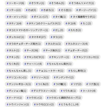
ソーセージ(6)
ぞうすい(1)
そうめん(5)
そうめんリメイク(1)
ソテー(22)
そば(3)
そぼろ(1)
そら豆(1)
ダージーパイ(1)
ターメリック(1)
ダイコン(17)
タイ風(1)
タイ風春雨サラダ(1)
タケノコ(4)
タケノコのクリームパスタ(1)
タコ(4)
たこ(2)
タコとトマトのガーリックソテー(1)
だし(3)
たたき(2)
ダッカルビ(1)
タマネギ(27)
タラ(13)
タラのチェダーチーズ焼き(1)
タルタル(1)
タルタルソース(4)
タルト(1)
チーズ(36)
チーズ焼き(1)
チェダーチーズ(2)
チキン(5)
チキンカピタ(1)
チキンソテー(1)
チキンフリカッセ(1)
ちくわ(5)
チャーハン(4)
ちゃんちゃん焼き(1)
ちゃんちゃん蒸し(1)
チョコレートケーキ(1)
ちらし寿司(1)
チリコンカン(1)
チリソース(1)
チンゲンサイ(2)
チンジャオロース(1)
つくね(3)
つけ麺(1)
ツナ(2)
ツナ缶(1)
ディジョン風(1)
デミグラスソース(3)
てりたま(1)
トースト(4)
ドーナツ(1)
トウガン(1)
トウガンと鶏団子のスープ(1)
トウバンジャン(1)
トウモロコシ(2)
とうもろこし(4)