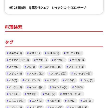
9月25日放送 奥田政行シェフ シイタケのペペロンチーノ
料理検索
タグ
＃菜の花(1)
＃餃子(1)
cookDo(2)
アーモンド(1)
アクアパッツァ(1)
アケビ(1)
あけび(1)
アサリ(11)
あさり(3)
アジ(1)
アスパラガス(16)
アヒージョ(1)
アボカド(8)
あんかけ(12)
アンチョビ(1)
アンチョビー(7)
イカ(6)
イタリアン(2)
イチゴ(2)
イワシ(2)
いわし(1)
インゲン(1)
インゲン豆(1)
ウインナー(4)
ウド(5)
うどん(7)
ウナギ(1)
ウルイ(2)
エスカベージュ(1)
エスニック(1)
エノキ(2)
えのき(1)
えび(2)
エビ(15)
エビカツ(1)
エリンギ(2)
オーブン(1)
オーブン焼き(1)