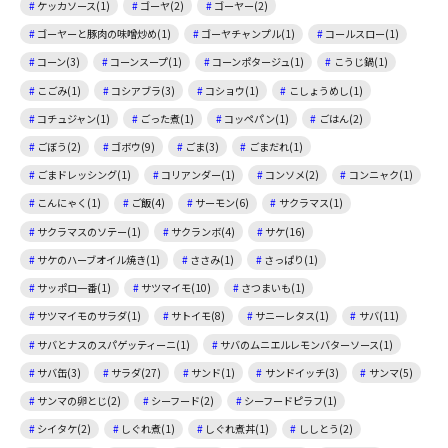
ケッカソース(1)
ゴーヤ(2)
ゴーヤー(2)
ゴーヤーと豚肉の味噌炒め(1)
ゴーヤチャンプル(1)
コールスロー(1)
コーン(3)
コーンスープ(1)
コーンポタージュ(1)
こうじ鍋(1)
こごみ(1)
コシアブラ(3)
コショウ(1)
こしょうめし(1)
コチュジャン(1)
ごった煮(1)
コッペパン(1)
ごはん(2)
ごぼう(2)
ゴボウ(9)
ごま(3)
ごまだれ(1)
ごまドレッシング(1)
コリアンダー(1)
コンソメ(2)
コンニャク(1)
こんにゃく(1)
ご飯(4)
サーモン(6)
サクラマス(1)
サクラマスのソテー(1)
サクランボ(4)
サケ(16)
サケのハーブオイル焼き(1)
ささみ(1)
さっぱり(1)
サッポロ一番(1)
サツマイモ(10)
さつまいも(1)
サツマイモのサラダ(1)
サトイモ(8)
サニーレタス(1)
サバ(11)
サバとナスのスパゲッティーニ(1)
サバのムニエルレモンバターソース(1)
サバ缶(3)
サラダ(27)
サンド(1)
サンドイッチ(3)
サンマ(5)
サンマの卵とじ(2)
シーフード(2)
シーフードピラフ(1)
シイタケ(2)
しぐれ煮(1)
しぐれ煮丼(1)
ししとう(2)