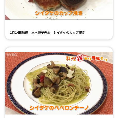
ＹＢＣオンデマンド
やまがた情熱市場
1月14日放送 本木悦子先生 シイタケのカップ焼き