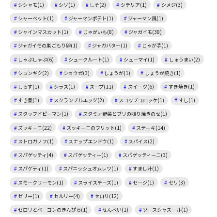
シシャモ(1)
シソ(1)
しそ(2)
シチリア(1)
シメジ(3)
シャーベット(1)
ジャーマンポテト(1)
ジャーマン風(1)
シャインマスカット(1)
じゃがいも(8)
ジャガイモ(38)
ジャガイモの巣ごもり卵(1)
ジャガバター(1)
じゃが芋(1)
しゃぶしゃぶ(6)
シュークルート(1)
シューマイ(1)
しゅうまい(2)
シュンギク(2)
ショウガ(3)
しょうが(1)
しょうが焼き(1)
しらす(1)
シラス(1)
スープ(11)
スイーツ(6)
すき焼き(1)
すき煮(1)
スクランブルエッグ(2)
スコップコロッケ(1)
すし(1)
スタッフドピーマン(1)
スタミナ野菜とブリの照り焼きのせ(1)
ズッキーニ(22)
ズッキーニのフリット(1)
ステーキ(14)
ストロガノフ(1)
スナップエンドウ(1)
スパイス(2)
スパゲッティ(4)
スパゲッティー(1)
スパゲッティーニ(3)
スパゲティ(1)
スパニッシュオムレツ(1)
すまし汁(1)
スモークサーモン(1)
スライスチーズ(1)
セージ(1)
セリ(3)
ゼリー(1)
セルリー(4)
セロリ(12)
セロリとベーコンのきんぴら(1)
せんべい(1)
ソースシャスール(1)