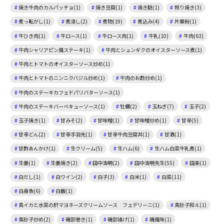
焼き牛肉のカルパッチョ(1)
焼き豆腐(1)
焼き麩(1)
照り焼き(3)
煮っ転がし(1)
煮浸し(2)
煮物(19)
煮込み(4)
片栗粉(1)
牛ひき肉(1)
牛ロース(1)
牛ロース肉(1)
牛乳(10)
牛肉(63)
牛肉シャリアピン風ステーキ(1)
牛肉とシュンギクのオイスターソース煮(1)
牛肉とトマトのオイスターソース炒め(1)
牛肉とトマトのニンニクバジル炒め(1)
牛肉のお酢炒め(1)
牛肉のステーキカフェドパリバターソース(1)
牛肉のステーキバーベキューソース(1)
牡蠣(2)
玉ねぎ(7)
玉子(2)
玉子焼き(1)
甘みそ(2)
甘味噌(1)
甘味噌炒め(1)
甘辛(5)
甘辛どん(2)
甘辛手羽先(1)
甘辛牛肉豆腐丼(1)
甘酒(1)
甘酢あんかけ(1)
生クリーム(5)
生ハム(6)
生ハム白菜牛乳煮(1)
生姜(1)
生姜焼き(2)
田中浩明(2)
田中浩明先生(55)
田楽(1)
白だし(1)
白ワイン(2)
白子(3)
白米(1)
白菜(11)
白身魚(6)
白飯(1)
真イカと水菜の肝マヨネーズクリームソース フェデリーニ(1)
真砂子和え(1)
真砂子炒め(2)
磯部巻き(1)
磯部揚げ(1)
磯風味(1)