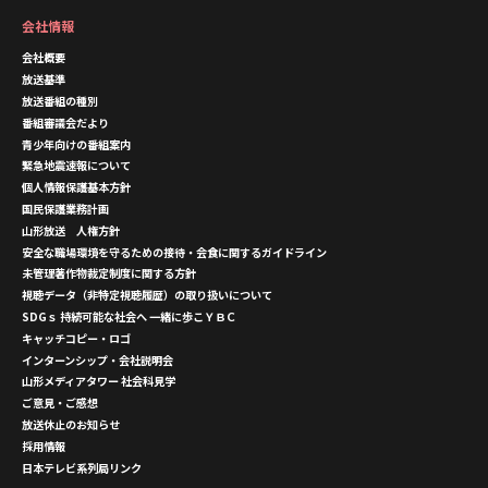
会社情報
会社概要
放送基準
放送番組の種別
番組審議会だより
青少年向けの番組案内
緊急地震速報について
個人情報保護基本方針
国民保護業務計画
山形放送 人権方針
安全な職場環境を守るための接待・会食に関するガイドライン
未管理著作物裁定制度に関する方針
視聴データ（非特定視聴履歴）の取り扱いについて
SDGｓ 持続可能な社会へ 一緒に歩こＹＢＣ
キャッチコピー・ロゴ
インターンシップ・会社説明会
山形メディアタワー 社会科見学
ご意見・ご感想
放送休止のお知らせ
採用情報
日本テレビ系列局リンク