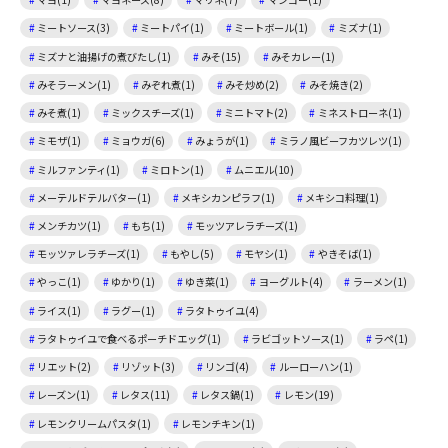
ミートソース(3)
ミートパイ(1)
ミートボール(1)
ミズナ(1)
ミズナと油揚げの煮びたし(1)
みそ(15)
みそカレー(1)
みそラーメン(1)
みぞれ煮(1)
みそ炒め(2)
みそ焼き(2)
みそ煮(1)
ミックスチーズ(1)
ミニトマト(2)
ミネストローネ(1)
ミモザ(1)
ミョウガ(6)
みょうが(1)
ミラノ風ビーフカツレツ(1)
ミルファンティ(1)
ミロトン(1)
ムニエル(10)
メーテルドテルバター(1)
メキシカンピラフ(1)
メキシコ料理(1)
メンチカツ(1)
もち(1)
モッツアレラチーズ(1)
モッツァレラチーズ(1)
もやし(5)
モヤシ(1)
やきそば(1)
やっこ(1)
ゆかり(1)
ゆき菜(1)
ヨーグルト(4)
ラーメン(1)
ライス(1)
ラグー(1)
ラタトゥイユ(4)
ラタトゥイユで食べるポーチドエッグ(1)
ラビゴットソース(1)
ラペ(1)
リエット(2)
リゾット(3)
リンゴ(4)
ルーローハン(1)
レーズン(1)
レタス(11)
レタス鍋(1)
レモン(19)
レモンクリームパスタ(1)
レモンチキン(1)