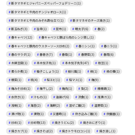
新タマネギとジャパニーズペッパーフェデリーニ(1)
新タマネギと牛肉のチンジャオロース(1)
新タマネギと牛肉のみぞれ酢仕立て(1)
新タマネギのチーズ焼き(1)
新玉ねぎ(3)
旨辛(1)
昆布(1)
明太子(6)
春(2)
春キャベツ(12)
春キャベツと豚ばら肉のレンジ蒸し(1)
春キャベツと豚肉のウスターソース炒め(2)
春ニシン(1)
春ニラ(1)
春のサラダ(1)
春巻き(7)
春菊(1)
春野菜(3)
春雨(6)
木綿豆腐(1)
本木悦子先(1)
本木悦子先生(47)
枝豆(1)
柔らか煮(1)
柚子こしょう(1)
柳川風(1)
柿(1)
柿の種(1)
根菜(1)
桃(4)
桜エビ(1)
桜マス(1)
梅(9)
梅みそ炒め(1)
梅干し(2)
梅肉(1)
梨(2)
棒棒鶏(1)
水炊き(1)
汁もの(1)
油揚げ(6)
洋食(1)
浅漬け(1)
浅蜊(1)
海苔(2)
海鮮(2)
混ぜご飯(2)
温野菜(1)
漬け物(1)
漬物(1)
災害時(1)
炊き込みご飯(3)
炊飯器(1)
炒め(1)
炒め物(13)
焼きうどん(2)
焼きおにぎり(1)
焼きカブ(1)
焼きそば(2)
焼きトウモロコシ(1)
焼き浸し(1)