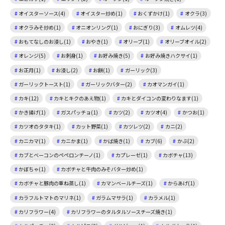
オイスターソース(4)
オイスター炒め(1)
おくずかけ(1)
オクラ(3)
オクラみそ炒め(1)
オニオンリング(1)
おにぎり(3)
オムレツ(4)
おもてなしのお浸し(1)
おやき(1)
オリーブ(1)
オリーブオイル(2)
オレンジ(5)
お刺身(1)
お好み焼き(5)
お好み焼きハクサイ(1)
お正月(1)
お浸し(2)
お餅(1)
ガーリック(3)
ガーリックトースト(1)
ガーリックバター(2)
カオマンガイ(1)
カキ(12)
カキとキクのあえ物(1)
カキとダイコンの変わりなます(1)
かき揚げ(1)
ガスパッチョ(1)
カツ(2)
カツオ(4)
かつお(1)
カツオのタタキ(1)
カット野菜(1)
カツレツ(2)
カニ(2)
カニカマ(1)
カニかま(1)
かば焼き(1)
カブ(6)
かぶ(2)
カブとベーコンのペペロンチーノ(1)
カプレーゼ(1)
カボチャ(13)
かぼちゃ(1)
カボチャと牛肉のみそバター炒め(1)
カボチャと豚肉の重ね蒸し(1)
カマンベールチーズ(1)
からあげ(1)
カラフルトマトのマリネ(1)
ガラムマサラ(1)
カラメル(1)
カリフラワー(4)
カリフラワーのタルタルソースチーズ焼き(1)