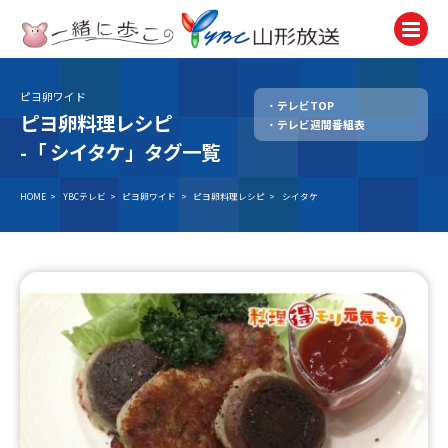
ピヨ卵ワイド
テレビTOP
テレビ
ピヨ卵料理レシピ
テレビ週間番組表
TV
-「
シイタケ」タグ一覧
ラジオ
Radio
HOME
>
YBCテレビ
>
ピヨ卵ワイド
>
ピヨ卵料理レシピ
>
シイタケ
ニュース
News
アナウンサー
Announcer
イベント
Event
試写会・プレゼント
Present