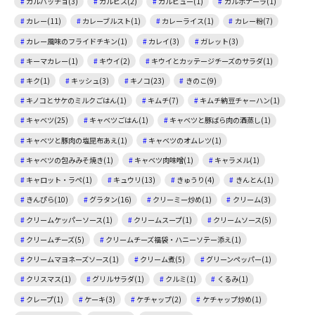
カルパッチョ(3)
カルピス(2)
ガルビュー(1)
カルボナーラ(1)
カレー(11)
カレーブルスト(1)
カレーライス(1)
カレー粉(7)
カレー風味のフライドチキン(1)
カレイ(3)
ガレット(3)
キーマカレー(1)
キウイ(2)
キウイとカッテージチーズのサラダ(1)
キク(1)
キッシュ(3)
キノコ(23)
きのこ(9)
キノコとサケのミルクごはん(1)
キムチ(7)
キムチ納豆チャーハン(1)
キャベツ(25)
キャベツごはん(1)
キャベツと豚ばら肉の酒蒸し(1)
キャベツと豚肉の塩昆布あえ(1)
キャベツのオムレツ(1)
キャベツの包みみそ焼き(1)
キャベツ肉味噌(1)
キャラメル(1)
キャロット・ラペ(1)
キュウリ(13)
きゅうり(4)
きんとん(1)
きんぴら(10)
グラタン(16)
クリーミー炒め(1)
クリーム(3)
クリームケッパーソース(1)
クリームスープ(1)
クリームソース(5)
クリームチーズ(5)
クリームチーズ福袋・ハニーソテー添え(1)
クリームマヨネーズソース(1)
クリーム煮(5)
グリーンペッパー(1)
クリスマス(1)
グリルサラダ(1)
クルミ(1)
くるみ(1)
クレープ(1)
ケーキ(3)
ケチャップ(2)
ケチャップ炒め(1)