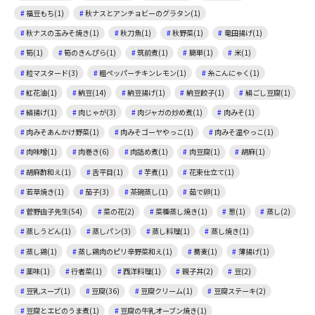
福豆もち(1)
秋ナスとアンチョビーのグラタン(1)
秋ナスの玉みそ焼き(1)
秋刀魚(1)
秋野菜(1)
竜田揚げ(1)
筍(1)
筍のきんぴら(1)
筑前煮(1)
簡単(1)
米(1)
粒マスタード(3)
粗ペッパーチキンレモン(1)
糸こんにゃく(1)
紅花油(1)
納豆(14)
納豆揚げ(1)
納豆餃子(1)
絹ごし豆腐(1)
絹揚げ(1)
肉じゃが(3)
肉ジャガの炒め煮(1)
肉みそ(1)
肉みそあんかけ野菜(1)
肉みそゴーヤやっこ(1)
肉みそ温やっこ(1)
肉味噌(1)
肉巻き(6)
肉詰め煮(1)
肉豆腐(1)
胡麻(1)
胡麻酢和え(1)
舌平目(1)
芋煮(1)
花束仕立て(1)
若草焼き(1)
茄子(3)
茶碗蒸し(1)
茹で卵(1)
菅野由子先生(54)
菜の花(2)
菜種蒸し焼き(1)
葱(1)
蒸し(2)
蒸しうどん(1)
蒸しパン(3)
蒸し料理(1)
蒸し焼き(1)
蒸し鶏(1)
蒸し鶏肉のピリ辛野菜和え(1)
蕎麦(1)
薄揚げ(1)
薬味(1)
行者菜(1)
西洋料理(1)
親子丼(2)
豆(2)
豆乳スープ(1)
豆腐(36)
豆腐クリーム(1)
豆腐ステーキ(2)
豆腐とエビのうま煮(1)
豆腐の牛乳オーブン焼き(1)