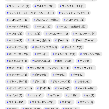
ブルールージュ(1)
ブルスケッタ(1)
フレンチトースト(1)
フレンチトースト（パン ペルデュ）(1)
フレンチドレッシング(1)
ブロッコリー(13)
ブロッコリーの茎(1)
プロバンサル(1)
ベークドポテト(1)
ベーコン(20)
ベーコンマヨ焼きそば(1)
ベジたれ(1)
ベニエ(1)
ペペロンチーニ(1)
ペペロンチーノ(4)
ヘルシー(1)
ヘルシーな焼肉(1)
ポーク(1)
ポークステーキ(1)
ポークソテー(2)
ポークディアブル(1)
ポークピカタ(1)
ポーチドエッグ(2)
ポアレ(1)
ボイルドポーク(1)
ホウレンソウ(6)
ほうれんそう(1)
ほうれん草(5)
ポタージュ(5)
ホタテ(5)
ホタテ貝(1)
ホタテ貝のガーリックバター焼き(1)
ホットサンド(1)
ホットチキン(1)
ポテサラ(3)
ポテチ(1)
ポテト(2)
ポテトサラダ(1)
ポトフ(2)
ボルドレーズ(1)
ホルモン(1)
ボンゴレビアンコ(1)
ポン酢(4)
マーボー(1)
マーマレード(1)
マイタケ(3)
マカロニ(2)
マグロ(4)
まぐろ(1)
マス(1)
マスタード(5)
マスタードソース(1)
マダラ(1)
マフィン(1)
マヨ(1)
マヨネーズ(8)
マリネ(7)
マンゴー(1)