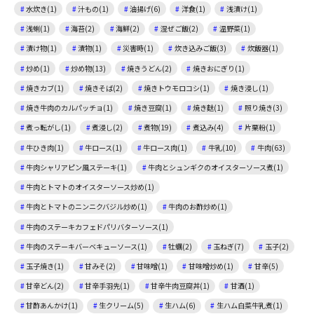
水炊き(1)
汁もの(1)
油揚げ(6)
洋食(1)
浅漬け(1)
浅蜊(1)
海苔(2)
海鮮(2)
混ぜご飯(2)
温野菜(1)
漬け物(1)
漬物(1)
災害時(1)
炊き込みご飯(3)
炊飯器(1)
炒め(1)
炒め物(13)
焼きうどん(2)
焼きおにぎり(1)
焼きカブ(1)
焼きそば(2)
焼きトウモロコシ(1)
焼き浸し(1)
焼き牛肉のカルパッチョ(1)
焼き豆腐(1)
焼き麩(1)
照り焼き(3)
煮っ転がし(1)
煮浸し(2)
煮物(19)
煮込み(4)
片栗粉(1)
牛ひき肉(1)
牛ロース(1)
牛ロース肉(1)
牛乳(10)
牛肉(63)
牛肉シャリアピン風ステーキ(1)
牛肉とシュンギクのオイスターソース煮(1)
牛肉とトマトのオイスターソース炒め(1)
牛肉とトマトのニンニクバジル炒め(1)
牛肉のお酢炒め(1)
牛肉のステーキカフェドパリバターソース(1)
牛肉のステーキバーベキューソース(1)
牡蠣(2)
玉ねぎ(7)
玉子(2)
玉子焼き(1)
甘みそ(2)
甘味噌(1)
甘味噌炒め(1)
甘辛(5)
甘辛どん(2)
甘辛手羽先(1)
甘辛牛肉豆腐丼(1)
甘酒(1)
甘酢あんかけ(1)
生クリーム(5)
生ハム(6)
生ハム白菜牛乳煮(1)