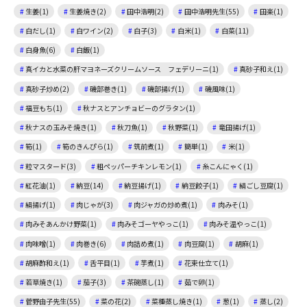
生姜(1)
生姜焼き(2)
田中浩明(2)
田中浩明先生(55)
田楽(1)
白だし(1)
白ワイン(2)
白子(3)
白米(1)
白菜(11)
白身魚(6)
白飯(1)
真イカと水菜の肝マヨネーズクリームソース フェデリーニ(1)
真砂子和え(1)
真砂子炒め(2)
磯部巻き(1)
磯部揚げ(1)
磯風味(1)
福豆もち(1)
秋ナスとアンチョビーのグラタン(1)
秋ナスの玉みそ焼き(1)
秋刀魚(1)
秋野菜(1)
竜田揚げ(1)
筍(1)
筍のきんぴら(1)
筑前煮(1)
簡単(1)
米(1)
粒マスタード(3)
粗ペッパーチキンレモン(1)
糸こんにゃく(1)
紅花油(1)
納豆(14)
納豆揚げ(1)
納豆餃子(1)
絹ごし豆腐(1)
絹揚げ(1)
肉じゃが(3)
肉ジャガの炒め煮(1)
肉みそ(1)
肉みそあんかけ野菜(1)
肉みそゴーヤやっこ(1)
肉みそ温やっこ(1)
肉味噌(1)
肉巻き(6)
肉詰め煮(1)
肉豆腐(1)
胡麻(1)
胡麻酢和え(1)
舌平目(1)
芋煮(1)
花束仕立て(1)
若草焼き(1)
茄子(3)
茶碗蒸し(1)
茹で卵(1)
菅野由子先生(55)
菜の花(2)
菜種蒸し焼き(1)
葱(1)
蒸し(2)