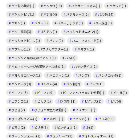
パイ包み焼き(1)
ハクサイ(13)
ハクサイ牛すき丼(1)
バケット(1)
バケットピザ(1)
バジル(4)
バジルソース(2)
パスタ(24)
パセリ(1)
バター(8)
バターしょうゆ(1)
バター焼き(1)
バター醤油(3)
はちみつ(1)
ハッシュドオニオン(1)
ハッシュドビーフ(1)
バナナ(1)
ハニーマスタード(1)
パプリカ(12)
パプリカパウダー(1)
ハマグリ(1)
ハマグリと菜の花のビアンコ(1)
ハム(3)
ハム・ソーセージの薬味ソース炒め(1)
ハヤシライス(2)
バルサミコソース(1)
ハロウィン(1)
パン(7)
パンナコッタ(1)
ハンバーグ(3)
はんぺん(4)
パン粉(2)
ビーフ(1)
ビーフン(3)
ピーマン(9)
ピーマンとひき肉の炒め物(1)
ビール(1)
ビアンコ(1)
ピカタ(1)
ひき肉(11)
ピクルス(1)
ピザ(4)
ひじき(2)
ひじきと大豆の煮物(1)
ビスケット(1)
ひっぱりうどん(1)
ビネガー(1)
ビビンバ(1)
ピヨ卵(35)
ピラフ(2)
ピリ辛(5)
ピンチョス(1)
ふ(1)
ブーランジェール(1)
フェデリーニ(2)
フォレスティエール(1)