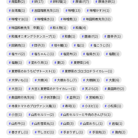
南蛮酢(2)
卵(17)
卵料理(1)
厚揚げ(7)
厚焼き卵(1)
台湾風(1)
吉田理恵先生(13)
味噌(13)
味噌かす汁(1)
味噌マヨ(1)
味噌焼き(1)
味噌煮(1)
味田和教先生(32)
味田和教先生 卒業(1)
和え物(1)
和風(4)
和風オニオングラタンスープ(1)
和食(1)
唐揚げ(2)
唐辛子(1)
回鍋肉(1)
団子(3)
坦々麺(1)
塩(1)
塩こうじ(5)
塩サバ(2)
塩ちゃんこ(1)
塩昆布(2)
塩焼き(1)
塩麴(1)
塩麹(1)
変わり丼(1)
夏(2)
夏野菜(14)
夏野菜のおうちピザトースト(1)
夏野菜のゴロゴロドライカレー(1)
大学いも(1)
大根(4)
大根おろし(7)
大根餅(1)
大葉(6)
大豆(1)
大豆と夏野菜のドライカレー(1)
天ぷら(2)
奥田政行(2)
奥田政行先生(6)
子供洋食(1)
孟宗(2)
宮城県(1)
寺泉トマトのプロヴァンス風(1)
寿司(1)
小エビ(1)
小松菜(1)
小豆(1)
山形セルリー(2)
山形セルリーと牛肉のきんぴら(1)
山形牛(1)
山形雪若丸(1)
山菜(3)
山菜おろし(1)
岩塩(1)
巻きずし(1)
干しエビ(1)
手まりずし(1)
手羽先(2)
挽肉(2)