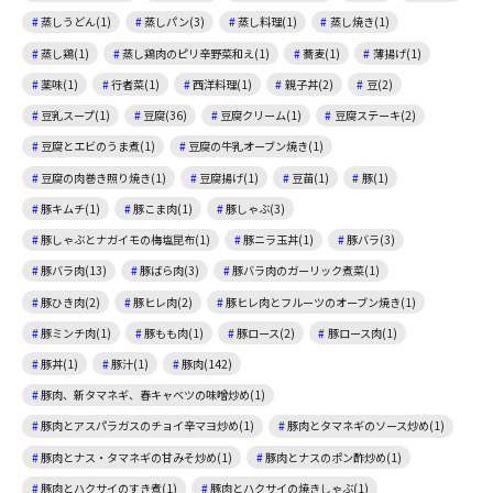
蒸しうどん(1)
蒸しパン(3)
蒸し料理(1)
蒸し焼き(1)
蒸し鶏(1)
蒸し鶏肉のピリ辛野菜和え(1)
蕎麦(1)
薄揚げ(1)
薬味(1)
行者菜(1)
西洋料理(1)
親子丼(2)
豆(2)
豆乳スープ(1)
豆腐(36)
豆腐クリーム(1)
豆腐ステーキ(2)
豆腐とエビのうま煮(1)
豆腐の牛乳オーブン焼き(1)
豆腐の肉巻き照り焼き(1)
豆腐揚げ(1)
豆苗(1)
豚(1)
豚キムチ(1)
豚こま肉(1)
豚しゃぶ(3)
豚しゃぶとナガイモの梅塩昆布(1)
豚ニラ玉丼(1)
豚バラ(3)
豚バラ肉(13)
豚ばら肉(3)
豚バラ肉のガーリック煮菜(1)
豚ひき肉(2)
豚ヒレ肉(2)
豚ヒレ肉とフルーツのオーブン焼き(1)
豚ミンチ肉(1)
豚もも肉(1)
豚ロース(2)
豚ロース肉(1)
豚丼(1)
豚汁(1)
豚肉(142)
豚肉、新タマネギ、春キャベツの味噌炒め(1)
豚肉とアスパラガスのチョイ辛マヨ炒め(1)
豚肉とタマネギのソース炒め(1)
豚肉とナス・タマネギの甘みそ炒め(1)
豚肉とナスのポン酢炒め(1)
豚肉とハクサイのすき煮(1)
豚肉とハクサイの焼きしゃぶ(1)