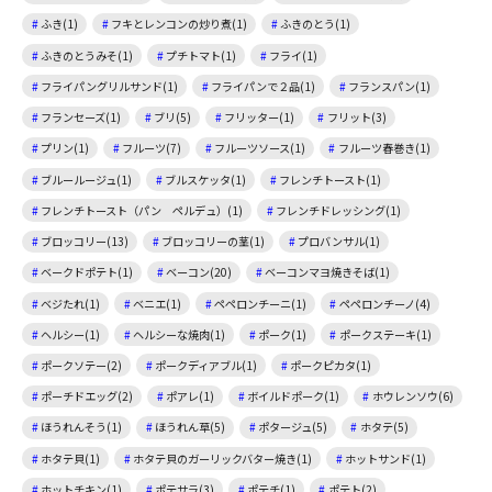
ふき(1)
フキとレンコンの炒り煮(1)
ふきのとう(1)
ふきのとうみそ(1)
プチトマト(1)
フライ(1)
フライパングリルサンド(1)
フライパンで２品(1)
フランスパン(1)
フランセーズ(1)
ブリ(5)
フリッター(1)
フリット(3)
プリン(1)
フルーツ(7)
フルーツソース(1)
フルーツ春巻き(1)
ブルールージュ(1)
ブルスケッタ(1)
フレンチトースト(1)
フレンチトースト（パン ペルデュ）(1)
フレンチドレッシング(1)
ブロッコリー(13)
ブロッコリーの茎(1)
プロバンサル(1)
ベークドポテト(1)
ベーコン(20)
ベーコンマヨ焼きそば(1)
ベジたれ(1)
ベニエ(1)
ペペロンチーニ(1)
ペペロンチーノ(4)
ヘルシー(1)
ヘルシーな焼肉(1)
ポーク(1)
ポークステーキ(1)
ポークソテー(2)
ポークディアブル(1)
ポークピカタ(1)
ポーチドエッグ(2)
ポアレ(1)
ボイルドポーク(1)
ホウレンソウ(6)
ほうれんそう(1)
ほうれん草(5)
ポタージュ(5)
ホタテ(5)
ホタテ貝(1)
ホタテ貝のガーリックバター焼き(1)
ホットサンド(1)
ホットチキン(1)
ポテサラ(3)
ポテチ(1)
ポテト(2)