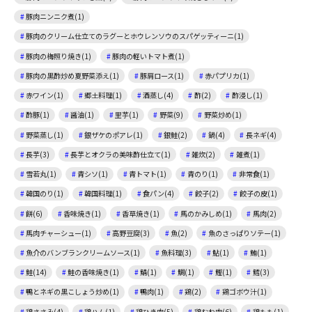
豚肉ニンニク煮(1)
豚肉のクリーム仕立てのラグーとホウレンソウのスパゲッティーニ(1)
豚肉の梅照り焼き(1)
豚肉の軽いトマト煮(1)
豚肉の黒酢炒め夏野菜添え(1)
豚肩ロース(1)
赤パプリカ(1)
赤ワイン(1)
郷土料理(1)
酒蒸し(4)
酢(2)
酢浸し(1)
酢豚(1)
醤油(1)
里芋(1)
野菜(9)
野菜炒め(1)
野菜蒸し(1)
銀ザケのポアレ(1)
銀鮭(2)
鍋(4)
長ネギ(4)
長芋(3)
長芋とオクラの美味酢仕立て(1)
雑炊(2)
雑煮(1)
雪若丸(1)
青シソ(1)
青トマト(1)
青のり(1)
非常食(1)
韓国のり(1)
韓国料理(1)
食パン(4)
餃子(2)
餃子の皮(1)
餅(6)
香味焼き(1)
香草焼き(1)
馬のかみしめ(1)
馬肉(2)
馬肉チャーシュー(1)
高野豆腐(3)
魚(2)
魚のさっぱりソテー(1)
魚介のバンブランクリームソース(1)
魚料理(3)
鮎(1)
鮪(1)
鮭(14)
鮭の香味焼き(1)
鯖(1)
鯛(1)
鰹(1)
鱈(3)
鴨とネギの黒こしょう炒め(1)
鴨肉(1)
鶏(2)
鶏ゴボウ汁(1)
鶏ささみ(4)
鶏ハム(1)
鶏ひき肉(5)
鶏むね肉(6)
鶏もも(1)