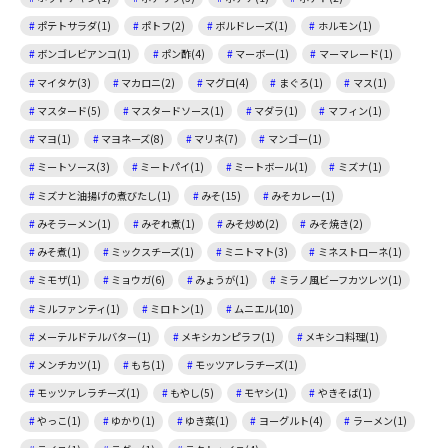
ポテトサラダ(1)
ポトフ(2)
ボルドレーズ(1)
ホルモン(1)
ボンゴレビアンコ(1)
ポン酢(4)
マーボー(1)
マーマレード(1)
マイタケ(3)
マカロニ(2)
マグロ(4)
まぐろ(1)
マス(1)
マスタード(5)
マスタードソース(1)
マダラ(1)
マフィン(1)
マヨ(1)
マヨネーズ(8)
マリネ(7)
マンゴー(1)
ミートソース(3)
ミートパイ(1)
ミートボール(1)
ミズナ(1)
ミズナと油揚げの煮びたし(1)
みそ(15)
みそカレー(1)
みそラーメン(1)
みぞれ煮(1)
みそ炒め(2)
みそ焼き(2)
みそ煮(1)
ミックスチーズ(1)
ミニトマト(3)
ミネストローネ(1)
ミモザ(1)
ミョウガ(6)
みょうが(1)
ミラノ風ビーフカツレツ(1)
ミルファンティ(1)
ミロトン(1)
ムニエル(10)
メーテルドテルバター(1)
メキシカンピラフ(1)
メキシコ料理(1)
メンチカツ(1)
もち(1)
モッツアレラチーズ(1)
モッツァレラチーズ(1)
もやし(5)
モヤシ(1)
やきそば(1)
やっこ(1)
ゆかり(1)
ゆき菜(1)
ヨーグルト(4)
ラーメン(1)