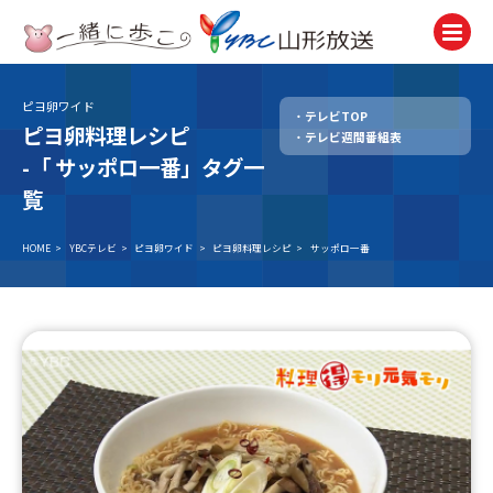
ピヨ卵ワイド
テレビTOP
テレビ
ピヨ卵料理レシピ
テレビ週間番組表
TV
-「
サッポロ一番」タグ一
ラジオ
覧
Radio
HOME
>
YBCテレビ
>
ピヨ卵ワイド
>
ピヨ卵料理レシピ
>
サッポロ一番
ニュース
News
アナウンサー
Announcer
イベント
Event
試写会・プレゼント
Present