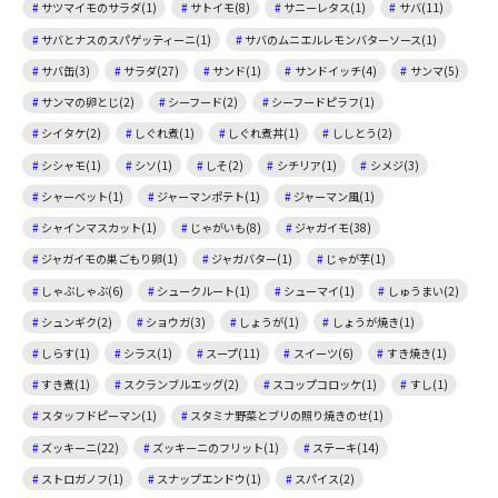
サツマイモのサラダ(1)
サトイモ(8)
サニーレタス(1)
サバ(11)
サバとナスのスパゲッティーニ(1)
サバのムニエルレモンバターソース(1)
サバ缶(3)
サラダ(27)
サンド(1)
サンドイッチ(4)
サンマ(5)
サンマの卵とじ(2)
シーフード(2)
シーフードピラフ(1)
シイタケ(2)
しぐれ煮(1)
しぐれ煮丼(1)
ししとう(2)
シシャモ(1)
シソ(1)
しそ(2)
シチリア(1)
シメジ(3)
シャーベット(1)
ジャーマンポテト(1)
ジャーマン風(1)
シャインマスカット(1)
じゃがいも(8)
ジャガイモ(38)
ジャガイモの巣ごもり卵(1)
ジャガバター(1)
じゃが芋(1)
しゃぶしゃぶ(6)
シュークルート(1)
シューマイ(1)
しゅうまい(2)
シュンギク(2)
ショウガ(3)
しょうが(1)
しょうが焼き(1)
しらす(1)
シラス(1)
スープ(11)
スイーツ(6)
すき焼き(1)
すき煮(1)
スクランブルエッグ(2)
スコップコロッケ(1)
すし(1)
スタッフドピーマン(1)
スタミナ野菜とブリの照り焼きのせ(1)
ズッキーニ(22)
ズッキーニのフリット(1)
ステーキ(14)
ストロガノフ(1)
スナップエンドウ(1)
スパイス(2)