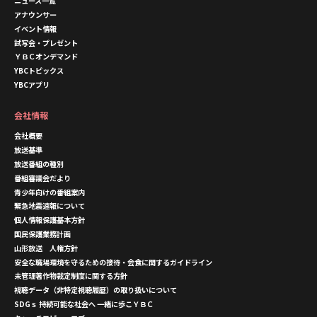
ニュース一覧
アナウンサー
イベント情報
試写会・プレゼント
ＹＢＣオンデマンド
YBCトピックス
YBCアプリ
会社情報
会社概要
放送基準
放送番組の種別
番組審議会だより
青少年向けの番組案内
緊急地震速報について
個人情報保護基本方針
国民保護業務計画
山形放送 人権方針
安全な職場環境を守るための接待・会食に関するガイドライン
未管理著作物裁定制度に関する方針
視聴データ（非特定視聴履歴）の取り扱いについて
SDGｓ 持続可能な社会へ 一緒に歩こＹＢＣ