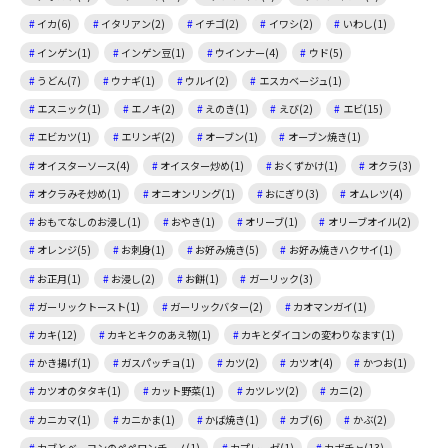
イカ(6)
イタリアン(2)
イチゴ(2)
イワシ(2)
いわし(1)
インゲン(1)
インゲン豆(1)
ウインナー(4)
ウド(5)
うどん(7)
ウナギ(1)
ウルイ(2)
エスカベージュ(1)
エスニック(1)
エノキ(2)
えのき(1)
えび(2)
エビ(15)
エビカツ(1)
エリンギ(2)
オーブン(1)
オーブン焼き(1)
オイスターソース(4)
オイスター炒め(1)
おくずかけ(1)
オクラ(3)
オクラみそ炒め(1)
オニオンリング(1)
おにぎり(3)
オムレツ(4)
おもてなしのお浸し(1)
おやき(1)
オリーブ(1)
オリーブオイル(2)
オレンジ(5)
お刺身(1)
お好み焼き(5)
お好み焼きハクサイ(1)
お正月(1)
お浸し(2)
お餅(1)
ガーリック(3)
ガーリックトースト(1)
ガーリックバター(2)
カオマンガイ(1)
カキ(12)
カキとキクのあえ物(1)
カキとダイコンの変わりなます(1)
かき揚げ(1)
ガスパッチョ(1)
カツ(2)
カツオ(4)
かつお(1)
カツオのタタキ(1)
カット野菜(1)
カツレツ(2)
カニ(2)
カニカマ(1)
カニかま(1)
かば焼き(1)
カブ(6)
かぶ(2)
カブとベーコンのペペロンチーノ(1)
カプレーゼ(1)
カボチャ(13)