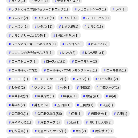
ライス(1)
ラグー(1)
ラタトゥイユ(4)
ラタトゥイユで食べるポーチドエッグ(1)
ラビゴットソース(1)
ラペ(1)
リエット(2)
リゾット(3)
リンゴ(4)
ルーローハン(1)
レーズン(1)
レタス(11)
レタス鍋(1)
レモン(19)
レモンクリームパスタ(1)
レモンチキン(1)
レモンとズッキーニのパスタ(1)
レンコン(9)
れんこん(2)
レンコンのみそ味きんぴら(1)
レンジ(2)
レンジ蒸し(1)
ローストビーフ(1)
ロースハム(1)
ローズマリー(2)
ロールキャベツ(2)
ロールキャベツのレモンクリーム(1)
ロール白菜(1)
ロコモコ(1)
ロミロミサーモン(1)
ワイン(1)
ワイン蒸し(2)
わかめ(2)
ワンタン(1)
七夕(1)
中華(2)
中華スープ(1)
中華料理(2)
中華炒め(1)
中華風(1)
串焼き(1)
丼(4)
丼ぶり(2)
丼もの(6)
五平餅(1)
五目煮(1)
人参(1)
会田勝弘(1)
会田勝弘先生(56)
佃煮(1)
信田巻き(1)
八宝(1)
冷ややっこ(1)
冷製スープ(1)
分葱(1)
切り干し大根(3)
切り昆布(1)
刈屋ナシのサラダ(1)
南蛮(2)
南蛮漬け(3)