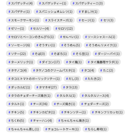
スパゲッティ(4)
スパゲッティー(1)
スパゲッティーニ(3)
スパゲティ(1)
スパニッシュオムレツ(1)
すまし汁(1)
スモークサーモン(1)
スライスチーズ(1)
セージ(1)
セリ(3)
ゼリー(1)
セルリー(4)
セロリ(12)
セロリとベーコンのきんぴら(1)
せんべい(1)
ソースシャスール(1)
ソーセージ(6)
ぞうすい(1)
そうめん(5)
そうめんリメイク(1)
ソテー(22)
そば(3)
そぼろ(1)
そら豆(1)
ダージーパイ(1)
ターメリック(1)
ダイコン(17)
タイ風(1)
タイ風春雨サラダ(1)
タケノコ(4)
タケノコのクリームパスタ(1)
タコ(4)
たこ(2)
タコとトマトのガーリックソテー(1)
だし(3)
たたき(2)
ダッカルビ(1)
タマネギ(27)
タラ(13)
タラのチェダーチーズ焼き(1)
タルタル(1)
タルタルソース(4)
タルト(1)
チーズ(36)
チーズ焼き(1)
チェダーチーズ(2)
チキン(5)
チキンカピタ(1)
チキンソテー(1)
チキンフリカッセ(1)
ちくわ(5)
チャーハン(4)
ちゃんちゃん焼き(1)
ちゃんちゃん蒸し(1)
チョコレートケーキ(1)
ちらし寿司(1)