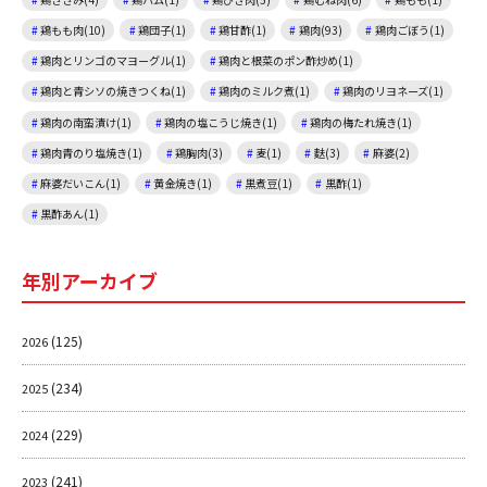
鶏もも肉(10)
鶏団子(1)
鶏甘酢(1)
鶏肉(93)
鶏肉ごぼう(1)
鶏肉とリンゴのマヨーグル(1)
鶏肉と根菜のポン酢炒め(1)
鶏肉と青シソの焼きつくね(1)
鶏肉のミルク煮(1)
鶏肉のリヨネーズ(1)
鶏肉の南蛮漬け(1)
鶏肉の塩こうじ焼き(1)
鶏肉の梅たれ焼き(1)
鶏肉青のり塩焼き(1)
鶏胸肉(3)
麦(1)
麩(3)
麻婆(2)
麻婆だいこん(1)
黄金焼き(1)
黒煮豆(1)
黒酢(1)
黒酢あん(1)
年別アーカイブ
(125)
2026
(234)
2025
(229)
2024
(241)
2023