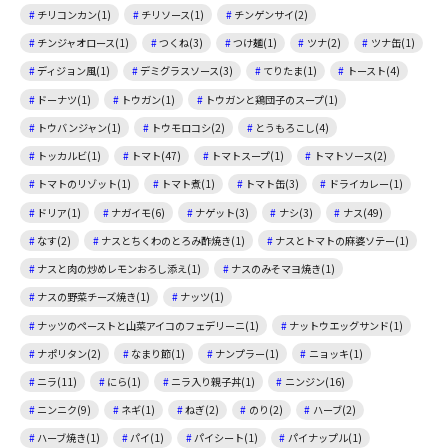
チリコンカン(1)
チリソース(1)
チンゲンサイ(2)
チンジャオロース(1)
つくね(3)
つけ麺(1)
ツナ(2)
ツナ缶(1)
ディジョン風(1)
デミグラスソース(3)
てりたま(1)
トースト(4)
ドーナツ(1)
トウガン(1)
トウガンと鶏団子のスープ(1)
トウバンジャン(1)
トウモロコシ(2)
とうもろこし(4)
トッカルビ(1)
トマト(47)
トマトスープ(1)
トマトソース(2)
トマトのリゾット(1)
トマト煮(1)
トマト缶(3)
ドライカレー(1)
ドリア(1)
ナガイモ(6)
ナゲット(3)
ナシ(3)
ナス(49)
なす(2)
ナスとちくわのとろみ酢焼き(1)
ナスとトマトの麻婆ソテー(1)
ナスと肉の炒めレモンおろし添え(1)
ナスのみそマヨ焼き(1)
ナスの野菜チーズ焼き(1)
ナッツ(1)
ナッツのペーストと山菜アイコのフェデリーニ(1)
ナットウエッグサンド(1)
ナポリタン(2)
なまり節(1)
ナンプラー(1)
ニョッキ(1)
ニラ(11)
にら(1)
ニラ入り親子丼(1)
ニンジン(16)
ニンニク(9)
ネギ(1)
ねぎ(2)
のり(2)
ハーブ(2)
ハーブ焼き(1)
パイ(1)
パイシート(1)
パイナップル(1)