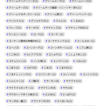
クリームケッパーソース(1)
クリームスープ(1)
クリームソース(5)
クリームチーズ(5)
クリームチーズ福袋・ハニーソテー添え(1)
クリームマヨネーズソース(1)
クリーム煮(5)
グリーンペッパー(1)
クリスマス(1)
グリルサラダ(1)
クルミ(1)
くるみ(1)
クレープ(1)
ケーキ(3)
ケチャップ(2)
ケチャップ炒め(1)
ケッカソース(1)
ゴーヤ(2)
ゴーヤー(2)
ゴーヤーと豚肉の味噌炒め(1)
ゴーヤチャンプル(1)
コールスロー(1)
コーン(3)
コーンスープ(1)
コーンポタージュ(1)
こうじ鍋(1)
こごみ(1)
コシアブラ(3)
コショウ(1)
こしょうめし(1)
コチュジャン(1)
ごった煮(1)
コッペパン(1)
ごはん(2)
ごぼう(2)
ゴボウ(9)
ごま(3)
ごまだれ(1)
ごまドレッシング(1)
コリアンダー(1)
コンソメ(2)
コンニャク(1)
こんにゃく(1)
ご飯(4)
サーモン(6)
サクラマス(1)
サクラマスのソテー(1)
サクランボ(4)
サケ(16)
サケのハーブオイル焼き(1)
ささみ(1)
さっぱり(1)
サッポロ一番(1)
サツマイモ(10)
さつまいも(1)