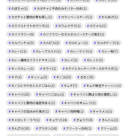
かぼちゃ(1)
カボチャと牛肉のみそバター炒め(1)
カボチャと豚肉の重ね蒸し(1)
カマンベールチーズ(1)
からあげ(1)
カラフルトマトのマリネ(1)
ガラムマサラ(1)
カラメル(1)
カリフラワー(4)
カリフラワーのタルタルソースチーズ焼き(1)
カルパッチョ(3)
カルピス(2)
ガルビュー(1)
カルボナーラ(1)
カレー(11)
カレーブルスト(1)
カレーライス(1)
カレー粉(7)
カレー風味のフライドチキン(1)
カレイ(3)
ガレット(3)
キーマカレー(1)
キウイ(2)
キウイとカッテージチーズのサラダ(1)
キク(1)
キッシュ(3)
キノコ(23)
きのこ(9)
キノコとサケのミルクごはん(1)
キムチ(7)
キムチ納豆チャーハン(1)
キャベツ(25)
キャベツごはん(1)
キャベツと豚ばら肉の酒蒸し(1)
キャベツと豚肉の塩昆布あえ(1)
キャベツのオムレツ(1)
キャベツの包みみそ焼き(1)
キャベツ肉味噌(1)
キャラメル(1)
キャロット・ラペ(1)
キュウリ(14)
きゅうり(4)
きんとん(1)
きんぴら(10)
グラタン(16)
クリーミー炒め(1)
クリーム(3)