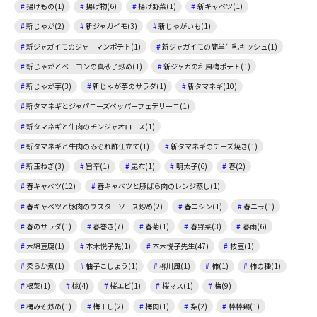
揚げもの(1)
揚げ物(6)
揚げ野菜(1)
新キャベツ(1)
新じゃが(2)
新ジャガイモ(3)
新じゃがいも(1)
新ジャガイモのジャーマンポテト(1)
新ジャガイモの簡単牛乳キッシュ(1)
新じゃがとベーコンの真砂子炒め(1)
新ジャガの和風梅ポテト(1)
新じゃが芋(3)
新じゃが芋のサラダ(1)
新タマネギ(10)
新タマネギとジャパニーズペッパーフェデリーニ(1)
新タマネギと牛肉のチンジャオロース(1)
新タマネギと牛肉のみぞれ酢仕立て(1)
新タマネギのチーズ焼き(1)
新玉ねぎ(3)
旨辛(1)
昆布(1)
明太子(6)
春(2)
春キャベツ(12)
春キャベツと豚ばら肉のレンジ蒸し(1)
春キャベツと豚肉のウスターソース炒め(2)
春ニシン(1)
春ニラ(1)
春のサラダ(1)
春巻き(7)
春菊(1)
春野菜(3)
春雨(6)
木綿豆腐(1)
本木悦子先(1)
本木悦子先生(47)
枝豆(1)
柔らか煮(1)
柚子こしょう(1)
柳川風(1)
柿(1)
柿の種(1)
根菜(1)
桃(4)
桜エビ(1)
桜マス(1)
梅(9)
梅みそ炒め(1)
梅干し(2)
梅肉(1)
梨(2)
棒棒鶏(1)