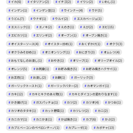
イカ(6)
イタリアン(2)
イチゴ(2)
イワシ(2)
いわし(1)
インゲン(1)
インゲン豆(1)
ウインナー(4)
ウド(5)
うどん(7)
ウナギ(1)
ウルイ(2)
エスカベージュ(1)
エスニック(1)
エノキ(2)
えのき(1)
えび(2)
エビ(15)
エビカツ(1)
エリンギ(2)
オーブン(1)
オーブン焼き(1)
オイスターソース(4)
オイスター炒め(1)
おくずかけ(1)
オクラ(3)
オクラみそ炒め(1)
オニオンリング(1)
おにぎり(3)
オムレツ(4)
おもてなしのお浸し(1)
おやき(1)
オリーブ(1)
オリーブオイル(2)
オレンジ(5)
お刺身(1)
お好み焼き(5)
お好み焼きハクサイ(1)
お正月(1)
お浸し(2)
お餅(1)
ガーリック(3)
ガーリックトースト(1)
ガーリックバター(2)
カオマンガイ(1)
カキ(12)
カキとキクのあえ物(1)
カキとダイコンの変わりなます(1)
かき揚げ(1)
ガスパッチョ(1)
カツ(2)
カツオ(4)
かつお(1)
カツオのタタキ(1)
カット野菜(1)
カツレツ(2)
カニ(2)
カニカマ(1)
カニかま(1)
かば焼き(1)
カブ(6)
かぶ(2)
カブとベーコンのペペロンチーノ(1)
カプレーゼ(1)
カボチャ(13)