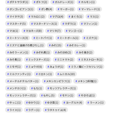
ポテトサラダ(1)
ポトフ(2)
ボルドレーズ(1)
ホルモン(1)
ボンゴレビアンコ(1)
ポン酢(4)
マーボー(1)
マーマレード(1)
マイタケ(3)
マカロニ(2)
マグロ(4)
まぐろ(1)
マス(1)
マスタード(5)
マスタードソース(1)
マダラ(1)
マフィン(1)
マヨ(1)
マヨネーズ(8)
マリネ(7)
マンゴー(1)
ミートソース(3)
ミートパイ(1)
ミートボール(1)
ミズナ(1)
ミズナと油揚げの煮びたし(1)
みそ(15)
みそカレー(1)
みそラーメン(1)
みぞれ煮(1)
みそ炒め(2)
みそ焼き(2)
みそ煮(1)
ミックスチーズ(1)
ミニトマト(2)
ミネストローネ(1)
ミモザ(1)
ミョウガ(6)
みょうが(1)
ミラノ風ビーフカツレツ(1)
ミルファンティ(1)
ミロトン(1)
ムニエル(10)
メーテルドテルバター(1)
メキシカンピラフ(1)
メキシコ料理(1)
メンチカツ(1)
もち(1)
モッツアレラチーズ(1)
モッツァレラチーズ(1)
もやし(5)
モヤシ(1)
やきそば(1)
やっこ(1)
ゆかり(1)
ゆき菜(1)
ヨーグルト(4)
ラーメン(1)
ライス(1)
ラグー(1)
ラタトゥイユ(4)