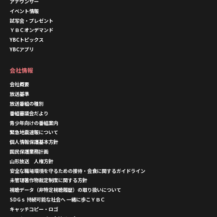
アナウンサー
イベント情報
試写会・プレゼント
ＹＢＣオンデマンド
YBCトピックス
YBCアプリ
会社情報
会社概要
放送基準
放送番組の種別
番組審議会だより
青少年向けの番組案内
緊急地震速報について
個人情報保護基本方針
国民保護業務計画
山形放送 人権方針
安全な職場環境を守るための接待・会食に関するガイドライン
未管理著作物裁定制度に関する方針
視聴データ（非特定視聴履歴）の取り扱いについて
SDGｓ 持続可能な社会へ 一緒に歩こＹＢＣ
キャッチコピー・ロゴ