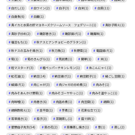
白だし(1)
白ワイン(2)
白子(3)
白米(1)
白菜(11)
白身魚(6)
白飯(1)
真イカと水菜の肝マヨネーズクリームソース フェデリーニ(1)
真砂子和え(1)
真砂子炒め(2)
磯部巻き(1)
磯部揚げ(1)
磯風味(1)
福豆もち(1)
秋ナスとアンチョビーのグラタン(1)
秋ナスの玉みそ焼き(1)
秋刀魚(1)
秋野菜(1)
竜田揚げ(1)
筍(1)
筍のきんぴら(1)
筑前煮(1)
簡単(1)
米(1)
粒マスタード(3)
粗ペッパーチキンレモン(1)
糸こんにゃく(1)
紅花油(1)
納豆(14)
納豆揚げ(1)
納豆餃子(1)
絹ごし豆腐(1)
絹揚げ(1)
肉じゃが(3)
肉ジャガの炒め煮(1)
肉みそ(1)
肉みそあんかけ野菜(1)
肉みそゴーヤやっこ(1)
肉みそ温やっこ(1)
肉味噌(1)
肉巻き(6)
肉詰め煮(1)
肉豆腐(1)
胡麻(1)
胡麻酢和え(1)
舌平目(1)
芋煮(1)
花束仕立て(1)
若草焼き(1)
茄子(3)
茶碗蒸し(1)
茹で卵(1)
菅野由子先生(54)
菜の花(2)
菜種蒸し焼き(1)
葱(1)
蒸し(2)