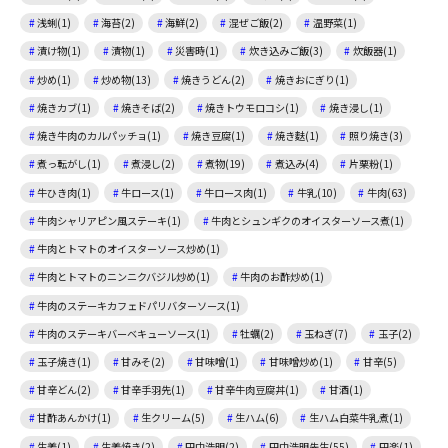
浅蜊(1)
海苔(2)
海鮮(2)
混ぜご飯(2)
温野菜(1)
漬け物(1)
漬物(1)
災害時(1)
炊き込みご飯(3)
炊飯器(1)
炒め(1)
炒め物(13)
焼きうどん(2)
焼きおにぎり(1)
焼きカブ(1)
焼きそば(2)
焼きトウモロコシ(1)
焼き浸し(1)
焼き牛肉のカルパッチョ(1)
焼き豆腐(1)
焼き麩(1)
照り焼き(3)
煮っ転がし(1)
煮浸し(2)
煮物(19)
煮込み(4)
片栗粉(1)
牛ひき肉(1)
牛ロース(1)
牛ロース肉(1)
牛乳(10)
牛肉(63)
牛肉シャリアピン風ステーキ(1)
牛肉とシュンギクのオイスターソース煮(1)
牛肉とトマトのオイスターソース炒め(1)
牛肉とトマトのニンニクバジル炒め(1)
牛肉のお酢炒め(1)
牛肉のステーキカフェドパリバターソース(1)
牛肉のステーキバーベキューソース(1)
牡蠣(2)
玉ねぎ(7)
玉子(2)
玉子焼き(1)
甘みそ(2)
甘味噌(1)
甘味噌炒め(1)
甘辛(5)
甘辛どん(2)
甘辛手羽先(1)
甘辛牛肉豆腐丼(1)
甘酒(1)
甘酢あんかけ(1)
生クリーム(5)
生ハム(6)
生ハム白菜牛乳煮(1)
生姜(1)
生姜焼き(2)
田中浩明(2)
田中浩明先生(55)
田楽(1)