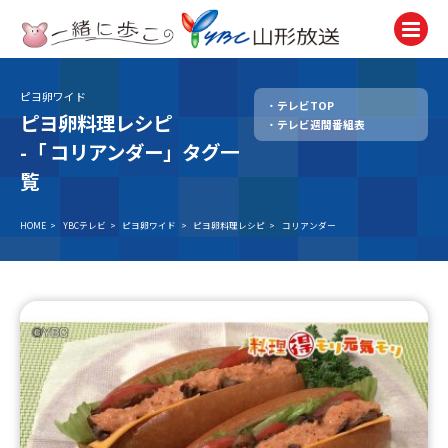
ピヨ卵ワイド
テレビTOP
テレビ
ピヨ卵料理レシピ
テレビ週間番組表
TV
-「
コリアンダー」タグ一
ラジオ
覧
Radio
HOME
>
YBCテレビ
>
ピヨ卵ワイド
>
ピヨ卵料理レシピ
>
コリアンダー
ニュース
News
アナウンサー
Announcer
イベント
Event
試写会・プレゼント
Present