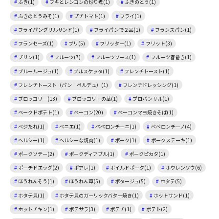
ふき(1)
フキとレンコンの炒り煮(1)
ふきのとう(1)
ふきのとうみそ(1)
プチトマト(1)
フライ(1)
フライパングリルサンド(1)
フライパンで２品(1)
フランスパン(1)
フランセーズ(1)
ブリ(5)
フリッター(1)
フリット(3)
プリン(1)
フルーツ(7)
フルーツソース(1)
フルーツ春巻き(1)
ブルールージュ(1)
ブルスケッタ(1)
フレンチトースト(1)
フレンチトースト（パン ペルデュ）(1)
フレンチドレッシング(1)
ブロッコリー(13)
ブロッコリーの茎(1)
プロバンサル(1)
ベークドポテト(1)
ベーコン(20)
ベーコンマヨ焼きそば(1)
ベジたれ(1)
ベニエ(1)
ペペロンチーニ(1)
ペペロンチーノ(4)
ヘルシー(1)
ヘルシーな焼肉(1)
ポーク(1)
ポークステーキ(1)
ポークソテー(2)
ポークディアブル(1)
ポークピカタ(1)
ポーチドエッグ(2)
ポアレ(1)
ボイルドポーク(1)
ホウレンソウ(6)
ほうれんそう(1)
ほうれん草(5)
ポタージュ(5)
ホタテ(5)
ホタテ貝(1)
ホタテ貝のガーリックバター焼き(1)
ホットサンド(1)
ホットチキン(1)
ポテサラ(3)
ポテチ(1)
ポテト(2)