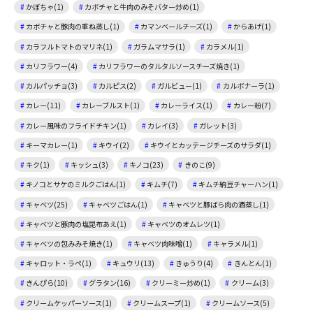
かぼちゃ(1)
カボチャと牛肉のみそバター炒め(1)
カボチャと豚肉の重ね蒸し(1)
カマンベールチーズ(1)
からあげ(1)
カラフルトマトのマリネ(1)
ガラムマサラ(1)
カラメル(1)
カリフラワー(4)
カリフラワーのタルタルソースチーズ焼き(1)
カルパッチョ(3)
カルピス(2)
ガルビュー(1)
カルボナーラ(1)
カレー(11)
カレーブルスト(1)
カレーライス(1)
カレー粉(7)
カレー風味のフライドチキン(1)
カレイ(3)
ガレット(3)
キーマカレー(1)
キウイ(2)
キウイとカッテージチーズのサラダ(1)
キク(1)
キッシュ(3)
キノコ(23)
きのこ(9)
キノコとサケのミルクごはん(1)
キムチ(7)
キムチ納豆チャーハン(1)
キャベツ(25)
キャベツごはん(1)
キャベツと豚ばら肉の酒蒸し(1)
キャベツと豚肉の塩昆布あえ(1)
キャベツのオムレツ(1)
キャベツの包みみそ焼き(1)
キャベツ肉味噌(1)
キャラメル(1)
キャロット・ラペ(1)
キュウリ(13)
きゅうり(4)
きんとん(1)
きんぴら(10)
グラタン(16)
クリーミー炒め(1)
クリーム(3)
クリームケッパーソース(1)
クリームスープ(1)
クリームソース(5)