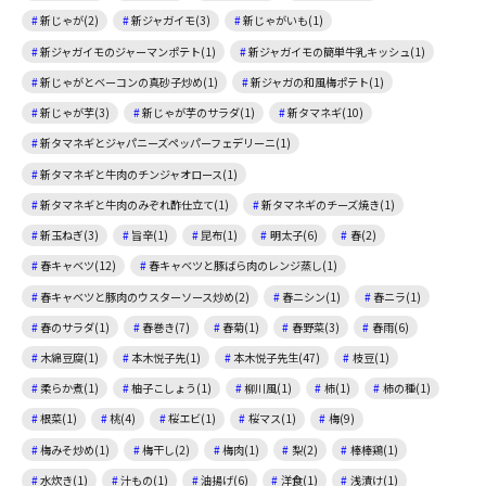
新じゃが(2)
新ジャガイモ(3)
新じゃがいも(1)
新ジャガイモのジャーマンポテト(1)
新ジャガイモの簡単牛乳キッシュ(1)
新じゃがとベーコンの真砂子炒め(1)
新ジャガの和風梅ポテト(1)
新じゃが芋(3)
新じゃが芋のサラダ(1)
新タマネギ(10)
新タマネギとジャパニーズペッパーフェデリーニ(1)
新タマネギと牛肉のチンジャオロース(1)
新タマネギと牛肉のみぞれ酢仕立て(1)
新タマネギのチーズ焼き(1)
新玉ねぎ(3)
旨辛(1)
昆布(1)
明太子(6)
春(2)
春キャベツ(12)
春キャベツと豚ばら肉のレンジ蒸し(1)
春キャベツと豚肉のウスターソース炒め(2)
春ニシン(1)
春ニラ(1)
春のサラダ(1)
春巻き(7)
春菊(1)
春野菜(3)
春雨(6)
木綿豆腐(1)
本木悦子先(1)
本木悦子先生(47)
枝豆(1)
柔らか煮(1)
柚子こしょう(1)
柳川風(1)
柿(1)
柿の種(1)
根菜(1)
桃(4)
桜エビ(1)
桜マス(1)
梅(9)
梅みそ炒め(1)
梅干し(2)
梅肉(1)
梨(2)
棒棒鶏(1)
水炊き(1)
汁もの(1)
油揚げ(6)
洋食(1)
浅漬け(1)