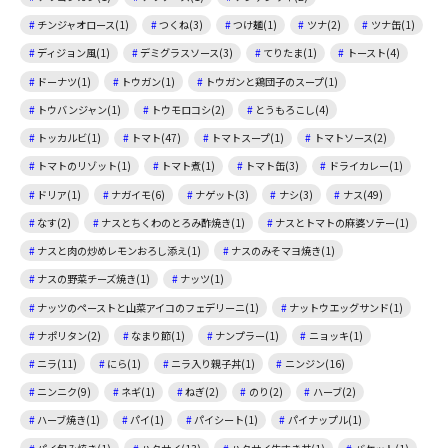
チンジャオロース(1)
つくね(3)
つけ麺(1)
ツナ(2)
ツナ缶(1)
ディジョン風(1)
デミグラスソース(3)
てりたま(1)
トースト(4)
ドーナツ(1)
トウガン(1)
トウガンと鶏団子のスープ(1)
トウバンジャン(1)
トウモロコシ(2)
とうもろこし(4)
トッカルビ(1)
トマト(47)
トマトスープ(1)
トマトソース(2)
トマトのリゾット(1)
トマト煮(1)
トマト缶(3)
ドライカレー(1)
ドリア(1)
ナガイモ(6)
ナゲット(3)
ナシ(3)
ナス(49)
なす(2)
ナスとちくわのとろみ酢焼き(1)
ナスとトマトの麻婆ソテー(1)
ナスと肉の炒めレモンおろし添え(1)
ナスのみそマヨ焼き(1)
ナスの野菜チーズ焼き(1)
ナッツ(1)
ナッツのペーストと山菜アイコのフェデリーニ(1)
ナットウエッグサンド(1)
ナポリタン(2)
なまり節(1)
ナンプラー(1)
ニョッキ(1)
ニラ(11)
にら(1)
ニラ入り親子丼(1)
ニンジン(16)
ニンニク(9)
ネギ(1)
ねぎ(2)
のり(2)
ハーブ(2)
ハーブ焼き(1)
パイ(1)
パイシート(1)
パイナップル(1)