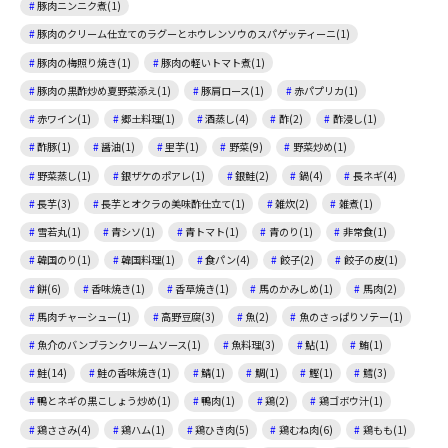
豚肉ニンニク煮(1)
豚肉のクリーム仕立てのラグーとホウレンソウのスパゲッティーニ(1)
豚肉の梅照り焼き(1)
豚肉の軽いトマト煮(1)
豚肉の黒酢炒め夏野菜添え(1)
豚肩ロース(1)
赤パプリカ(1)
赤ワイン(1)
郷土料理(1)
酒蒸し(4)
酢(2)
酢浸し(1)
酢豚(1)
醤油(1)
里芋(1)
野菜(9)
野菜炒め(1)
野菜蒸し(1)
銀ザケのポアレ(1)
銀鮭(2)
鍋(4)
長ネギ(4)
長芋(3)
長芋とオクラの美味酢仕立て(1)
雑炊(2)
雑煮(1)
雪若丸(1)
青シソ(1)
青トマト(1)
青のり(1)
非常食(1)
韓国のり(1)
韓国料理(1)
食パン(4)
餃子(2)
餃子の皮(1)
餅(6)
香味焼き(1)
香草焼き(1)
馬のかみしめ(1)
馬肉(2)
馬肉チャーシュー(1)
高野豆腐(3)
魚(2)
魚のさっぱりソテー(1)
魚介のバンブランクリームソース(1)
魚料理(3)
鮎(1)
鮪(1)
鮭(14)
鮭の香味焼き(1)
鯖(1)
鯛(1)
鰹(1)
鱈(3)
鴨とネギの黒こしょう炒め(1)
鴨肉(1)
鶏(2)
鶏ゴボウ汁(1)
鶏ささみ(4)
鶏ハム(1)
鶏ひき肉(5)
鶏むね肉(6)
鶏もも(1)