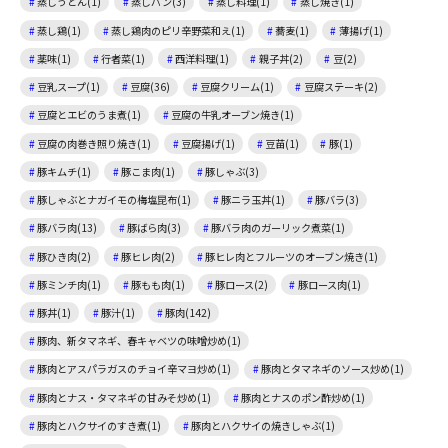
蒸しうどん(1)
蒸しパン(3)
蒸し料理(1)
蒸し焼き(1)
蒸し鶏(1)
蒸し鶏肉のピリ辛野菜和え(1)
蕎麦(1)
薄揚げ(1)
薬味(1)
行者菜(1)
西洋料理(1)
親子丼(2)
豆(2)
豆乳スープ(1)
豆腐(36)
豆腐クリーム(1)
豆腐ステーキ(2)
豆腐とエビのうま煮(1)
豆腐の牛乳オーブン焼き(1)
豆腐の肉巻き照り焼き(1)
豆腐揚げ(1)
豆苗(1)
豚(1)
豚キムチ(1)
豚こま肉(1)
豚しゃぶ(3)
豚しゃぶとナガイモの梅塩昆布(1)
豚ニラ玉丼(1)
豚バラ(3)
豚バラ肉(13)
豚ばら肉(3)
豚バラ肉のガーリック煮菜(1)
豚ひき肉(2)
豚ヒレ肉(2)
豚ヒレ肉とフルーツのオーブン焼き(1)
豚ミンチ肉(1)
豚もも肉(1)
豚ロース(2)
豚ロース肉(1)
豚丼(1)
豚汁(1)
豚肉(142)
豚肉、新タマネギ、春キャベツの味噌炒め(1)
豚肉とアスパラガスのチョイ辛マヨ炒め(1)
豚肉とタマネギのソース炒め(1)
豚肉とナス・タマネギの甘みそ炒め(1)
豚肉とナスのポン酢炒め(1)
豚肉とハクサイのすき煮(1)
豚肉とハクサイの焼きしゃぶ(1)