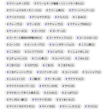
クリームチーズ(5)
クリームチーズ福袋・ハニーソテー添え(1)
クリームマヨネーズソース(1)
クリーム煮(5)
グリーンペッパー(1)
クリスマス(1)
グリルサラダ(1)
クルミ(1)
くるみ(1)
クレープ(1)
ケーキ(3)
ケチャップ(2)
ケチャップ炒め(1)
ケッカソース(1)
ゴーヤ(2)
ゴーヤー(2)
ゴーヤーと豚肉の味噌炒め(1)
ゴーヤチャンプル(1)
コールスロー(1)
コーン(3)
コーンスープ(1)
コーンポタージュ(1)
こうじ鍋(1)
こごみ(1)
コシアブラ(3)
コショウ(1)
こしょうめし(1)
コチュジャン(1)
ごった煮(1)
コッペパン(1)
ごはん(2)
ごぼう(2)
ゴボウ(9)
ごま(3)
ごまだれ(1)
ごまドレッシング(1)
コリアンダー(1)
コンソメ(2)
コンニャク(1)
こんにゃく(1)
ご飯(4)
サーモン(6)
サクラマス(1)
サクラマスのソテー(1)
サクランボ(4)
サケ(16)
サケのハーブオイル焼き(1)
ささみ(1)
さっぱり(1)
サッポロ一番(1)
サツマイモ(10)
さつまいも(1)
サツマイモのサラダ(1)
サトイモ(8)
サニーレタス(1)
サバ(11)