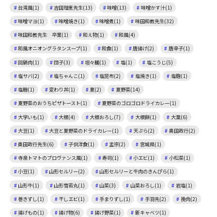
台湾風(1)
吉田理恵先生(13)
味噌(13)
味噌かす汁(1)
味噌マヨ(1)
味噌焼き(1)
味噌煮(1)
味田和教先生(32)
味田和教先生 卒業(1)
和え物(1)
和風(4)
和風オニオングラタンスープ(1)
和食(1)
唐揚げ(2)
唐辛子(1)
回鍋肉(1)
団子(3)
坦々麺(1)
塩(1)
塩こうじ(5)
塩サバ(2)
塩ちゃんこ(1)
塩昆布(2)
塩焼き(1)
塩麴(1)
塩麹(1)
変わり丼(1)
夏(2)
夏野菜(14)
夏野菜のおうちピザトースト(1)
夏野菜のゴロゴロドライカレー(1)
大学いも(1)
大根(4)
大根おろし(7)
大根餅(1)
大葉(6)
大豆(1)
大豆と夏野菜のドライカレー(1)
天ぷら(2)
奥田政行(2)
奥田政行先生(6)
子供洋食(1)
孟宗(2)
宮城県(1)
寺泉トマトのプロヴァンス風(1)
寿司(1)
小エビ(1)
小松菜(1)
小豆(1)
山形セルリー(2)
山形セルリーと牛肉のきんぴら(1)
山形牛(1)
山形雪若丸(1)
山菜(3)
山菜おろし(1)
岩塩(1)
巻きずし(1)
干しエビ(1)
手まりずし(1)
手羽先(2)
挽肉(2)
揚げもの(1)
揚げ物(6)
揚げ野菜(1)
新キャベツ(1)