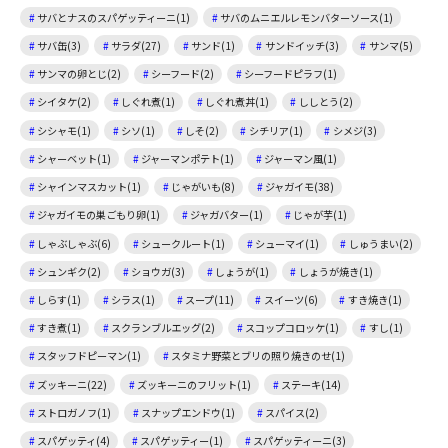
サバとナスのスパゲッティーニ(1)
サバのムニエルレモンバターソース(1)
サバ缶(3)
サラダ(27)
サンド(1)
サンドイッチ(3)
サンマ(5)
サンマの卵とじ(2)
シーフード(2)
シーフードピラフ(1)
シイタケ(2)
しぐれ煮(1)
しぐれ煮丼(1)
ししとう(2)
シシャモ(1)
シソ(1)
しそ(2)
シチリア(1)
シメジ(3)
シャーベット(1)
ジャーマンポテト(1)
ジャーマン風(1)
シャインマスカット(1)
じゃがいも(8)
ジャガイモ(38)
ジャガイモの巣ごもり卵(1)
ジャガバター(1)
じゃが芋(1)
しゃぶしゃぶ(6)
シュークルート(1)
シューマイ(1)
しゅうまい(2)
シュンギク(2)
ショウガ(3)
しょうが(1)
しょうが焼き(1)
しらす(1)
シラス(1)
スープ(11)
スイーツ(6)
すき焼き(1)
すき煮(1)
スクランブルエッグ(2)
スコップコロッケ(1)
すし(1)
スタッフドピーマン(1)
スタミナ野菜とブリの照り焼きのせ(1)
ズッキーニ(22)
ズッキーニのフリット(1)
ステーキ(14)
ストロガノフ(1)
スナップエンドウ(1)
スパイス(2)
スパゲッティ(4)
スパゲッティー(1)
スパゲッティーニ(3)