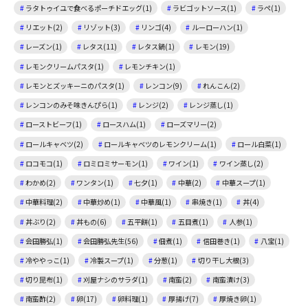
ラタトゥイユで食べるポーチドエッグ(1)
ラビゴットソース(1)
ラペ(1)
リエット(2)
リゾット(3)
リンゴ(4)
ルーローハン(1)
レーズン(1)
レタス(11)
レタス鍋(1)
レモン(19)
レモンクリームパスタ(1)
レモンチキン(1)
レモンとズッキーニのパスタ(1)
レンコン(9)
れんこん(2)
レンコンのみそ味きんぴら(1)
レンジ(2)
レンジ蒸し(1)
ローストビーフ(1)
ロースハム(1)
ローズマリー(2)
ロールキャベツ(2)
ロールキャベツのレモンクリーム(1)
ロール白菜(1)
ロコモコ(1)
ロミロミサーモン(1)
ワイン(1)
ワイン蒸し(2)
わかめ(2)
ワンタン(1)
七夕(1)
中華(2)
中華スープ(1)
中華料理(2)
中華炒め(1)
中華風(1)
串焼き(1)
丼(4)
丼ぶり(2)
丼もの(6)
五平餅(1)
五目煮(1)
人参(1)
会田勝弘(1)
会田勝弘先生(56)
佃煮(1)
信田巻き(1)
八宝(1)
冷ややっこ(1)
冷製スープ(1)
分葱(1)
切り干し大根(3)
切り昆布(1)
刈屋ナシのサラダ(1)
南蛮(2)
南蛮漬け(3)
南蛮酢(2)
卵(17)
卵料理(1)
厚揚げ(7)
厚焼き卵(1)