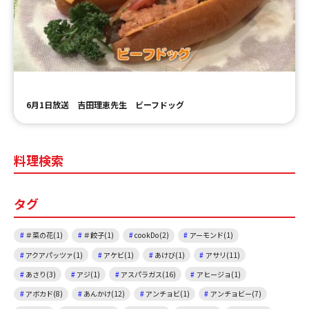
ＹＢＣオンデマンド
やまがた情熱市場
6月1日放送 吉田理恵先生 ビーフドッグ
料理検索
タグ
＃菜の花(1)
＃餃子(1)
cookDo(2)
アーモンド(1)
アクアパッツァ(1)
アケビ(1)
あけび(1)
アサリ(11)
あさり(3)
アジ(1)
アスパラガス(16)
アヒージョ(1)
アボカド(8)
あんかけ(12)
アンチョビ(1)
アンチョビー(7)