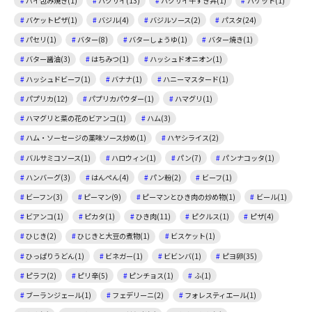
パイ包み焼き(1)
ハクサイ(13)
ハクサイ牛すき丼(1)
バケット(1)
バケットピザ(1)
バジル(4)
バジルソース(2)
パスタ(24)
パセリ(1)
バター(8)
バターしょうゆ(1)
バター焼き(1)
バター醤油(3)
はちみつ(1)
ハッシュドオニオン(1)
ハッシュドビーフ(1)
バナナ(1)
ハニーマスタード(1)
パプリカ(12)
パプリカパウダー(1)
ハマグリ(1)
ハマグリと菜の花のビアンコ(1)
ハム(3)
ハム・ソーセージの薬味ソース炒め(1)
ハヤシライス(2)
バルサミコソース(1)
ハロウィン(1)
パン(7)
パンナコッタ(1)
ハンバーグ(3)
はんぺん(4)
パン粉(2)
ビーフ(1)
ビーフン(3)
ピーマン(9)
ピーマンとひき肉の炒め物(1)
ビール(1)
ビアンコ(1)
ピカタ(1)
ひき肉(11)
ピクルス(1)
ピザ(4)
ひじき(2)
ひじきと大豆の煮物(1)
ビスケット(1)
ひっぱりうどん(1)
ビネガー(1)
ビビンバ(1)
ピヨ卵(35)
ピラフ(2)
ピリ辛(5)
ピンチョス(1)
ふ(1)
ブーランジェール(1)
フェデリーニ(2)
フォレスティエール(1)