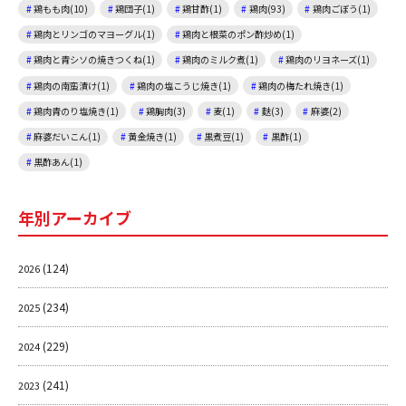
鶏もも肉(10)
鶏団子(1)
鶏甘酢(1)
鶏肉(93)
鶏肉ごぼう(1)
鶏肉とリンゴのマヨーグル(1)
鶏肉と根菜のポン酢炒め(1)
鶏肉と青シソの焼きつくね(1)
鶏肉のミルク煮(1)
鶏肉のリヨネーズ(1)
鶏肉の南蛮漬け(1)
鶏肉の塩こうじ焼き(1)
鶏肉の梅たれ焼き(1)
鶏肉青のり塩焼き(1)
鶏胸肉(3)
麦(1)
麩(3)
麻婆(2)
麻婆だいこん(1)
黄金焼き(1)
黒煮豆(1)
黒酢(1)
黒酢あん(1)
年別アーカイブ
(124)
2026
(234)
2025
(229)
2024
(241)
2023