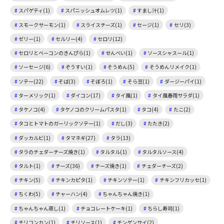
スパゲティ(1)
スパニッシュオムレツ(1)
すまし汁(1)
スモークサーモン(1)
スライスチーズ(1)
セージ(1)
セリ(3)
ゼリー(1)
セルリー(4)
セロリ(12)
セロリとベーコンのきんぴら(1)
せんべい(1)
ソースシャスール(1)
ソーセージ(6)
ぞうすい(1)
そうめん(5)
そうめんリメイク(1)
ソテー(22)
そば(3)
そぼろ(1)
そら豆(1)
ダージーパイ(1)
ターメリック(1)
ダイコン(17)
タイ風(1)
タイ風春雨サラダ(1)
タケノコ(4)
タケノコのクリームパスタ(1)
タコ(4)
たこ(2)
タコとトマトのガーリックソテー(1)
だし(3)
たたき(2)
ダッカルビ(1)
タマネギ(27)
タラ(13)
タラのチェダーチーズ焼き(1)
タルタル(1)
タルタルソース(4)
タルト(1)
チーズ(36)
チーズ焼き(1)
チェダーチーズ(2)
チキン(5)
チキンカピタ(1)
チキンソテー(1)
チキンフリカッセ(1)
ちくわ(5)
チャーハン(4)
ちゃんちゃん焼き(1)
ちゃんちゃん蒸し(1)
チョコレートケーキ(1)
ちらし寿司(1)
チリコンカン(1)
チリソース(1)
チンゲンサイ(2)