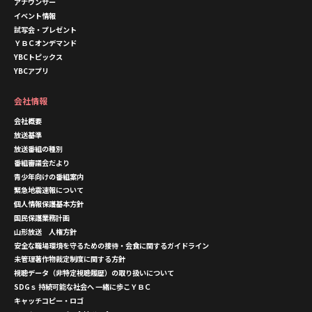
アナウンサー
イベント情報
試写会・プレゼント
ＹＢＣオンデマンド
YBCトピックス
YBCアプリ
会社情報
会社概要
放送基準
放送番組の種別
番組審議会だより
青少年向けの番組案内
緊急地震速報について
個人情報保護基本方針
国民保護業務計画
山形放送 人権方針
安全な職場環境を守るための接待・会食に関するガイドライン
未管理著作物裁定制度に関する方針
視聴データ（非特定視聴履歴）の取り扱いについて
SDGｓ 持続可能な社会へ 一緒に歩こＹＢＣ
キャッチコピー・ロゴ