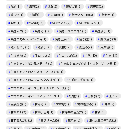
浅蜊(1)
海苔(2)
海鮮(2)
混ぜご飯(2)
温野菜(1)
漬け物(1)
漬物(1)
災害時(1)
炊き込みご飯(3)
炊飯器(1)
炒め(1)
炒め物(13)
焼きうどん(2)
焼きおにぎり(1)
焼きカブ(1)
焼きそば(2)
焼きトウモロコシ(1)
焼き浸し(1)
焼き牛肉のカルパッチョ(1)
焼き豆腐(1)
焼き麩(1)
照り焼き(3)
煮っ転がし(1)
煮浸し(2)
煮物(19)
煮込み(4)
片栗粉(1)
牛ひき肉(1)
牛ロース(1)
牛ロース肉(1)
牛乳(10)
牛肉(63)
牛肉シャリアピン風ステーキ(1)
牛肉とシュンギクのオイスターソース煮(1)
牛肉とトマトのオイスターソース炒め(1)
牛肉とトマトのニンニクバジル炒め(1)
牛肉のお酢炒め(1)
牛肉のステーキカフェドパリバターソース(1)
牛肉のステーキバーベキューソース(1)
牡蠣(2)
玉ねぎ(7)
玉子(2)
玉子焼き(1)
甘みそ(2)
甘味噌(1)
甘味噌炒め(1)
甘辛(5)
甘辛どん(2)
甘辛手羽先(1)
甘辛牛肉豆腐丼(1)
甘酒(1)
甘酢あんかけ(1)
生クリーム(5)
生ハム(6)
生ハム白菜牛乳煮(1)
生姜(1)
生姜焼き(2)
田中浩明(2)
田中浩明先生(54)
田楽(1)