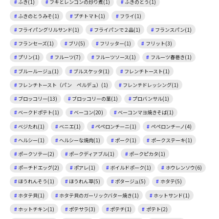
ふき(1)
フキとレンコンの炒り煮(1)
ふきのとう(1)
ふきのとうみそ(1)
プチトマト(1)
フライ(1)
フライパングリルサンド(1)
フライパンで２品(1)
フランスパン(1)
フランセーズ(1)
ブリ(5)
フリッター(1)
フリット(3)
プリン(1)
フルーツ(7)
フルーツソース(1)
フルーツ春巻き(1)
ブルールージュ(1)
ブルスケッタ(1)
フレンチトースト(1)
フレンチトースト（パン ペルデュ）(1)
フレンチドレッシング(1)
ブロッコリー(13)
ブロッコリーの茎(1)
プロバンサル(1)
ベークドポテト(1)
ベーコン(20)
ベーコンマヨ焼きそば(1)
ベジたれ(1)
ベニエ(1)
ペペロンチーニ(1)
ペペロンチーノ(4)
ヘルシー(1)
ヘルシーな焼肉(1)
ポーク(1)
ポークステーキ(1)
ポークソテー(2)
ポークディアブル(1)
ポークピカタ(1)
ポーチドエッグ(2)
ポアレ(1)
ボイルドポーク(1)
ホウレンソウ(6)
ほうれんそう(1)
ほうれん草(5)
ポタージュ(5)
ホタテ(5)
ホタテ貝(1)
ホタテ貝のガーリックバター焼き(1)
ホットサンド(1)
ホットチキン(1)
ポテサラ(3)
ポテチ(1)
ポテト(2)