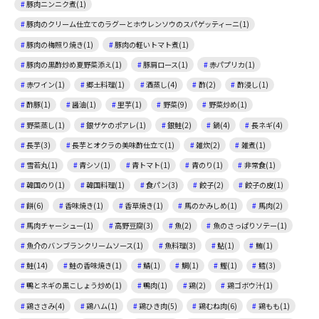
豚肉ニンニク煮(1)
豚肉のクリーム仕立てのラグーとホウレンソウのスパゲッティーニ(1)
豚肉の梅照り焼き(1)
豚肉の軽いトマト煮(1)
豚肉の黒酢炒め夏野菜添え(1)
豚肩ロース(1)
赤パプリカ(1)
赤ワイン(1)
郷土料理(1)
酒蒸し(4)
酢(2)
酢浸し(1)
酢豚(1)
醤油(1)
里芋(1)
野菜(9)
野菜炒め(1)
野菜蒸し(1)
銀ザケのポアレ(1)
銀鮭(2)
鍋(4)
長ネギ(4)
長芋(3)
長芋とオクラの美味酢仕立て(1)
雑炊(2)
雑煮(1)
雪若丸(1)
青シソ(1)
青トマト(1)
青のり(1)
非常食(1)
韓国のり(1)
韓国料理(1)
食パン(3)
餃子(2)
餃子の皮(1)
餅(6)
香味焼き(1)
香草焼き(1)
馬のかみしめ(1)
馬肉(2)
馬肉チャーシュー(1)
高野豆腐(3)
魚(2)
魚のさっぱりソテー(1)
魚介のバンブランクリームソース(1)
魚料理(3)
鮎(1)
鮪(1)
鮭(14)
鮭の香味焼き(1)
鯖(1)
鯛(1)
鰹(1)
鱈(3)
鴨とネギの黒こしょう炒め(1)
鴨肉(1)
鶏(2)
鶏ゴボウ汁(1)
鶏ささみ(4)
鶏ハム(1)
鶏ひき肉(5)
鶏むね肉(6)
鶏もも(1)