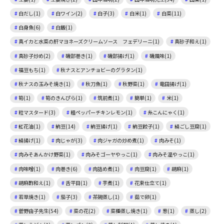
白だし(1)
白ワイン(2)
白子(3)
白米(1)
白菜(11)
白身魚(6)
白飯(1)
真イカと水菜の肝マヨネーズクリームソース フェデリーニ(1)
真砂子和え(1)
真砂子炒め(2)
磯部巻き(1)
磯部揚げ(1)
磯風味(1)
福豆もち(1)
秋ナスとアンチョビーのグラタン(1)
秋ナスの玉みそ焼き(1)
秋刀魚(1)
秋野菜(1)
竜田揚げ(1)
筍(1)
筍のきんぴら(1)
筑前煮(1)
簡単(1)
米(1)
粒マスタード(3)
粗ペッパーチキンレモン(1)
糸こんにゃく(1)
紅花油(1)
納豆(14)
納豆揚げ(1)
納豆餃子(1)
絹ごし豆腐(1)
絹揚げ(1)
肉じゃが(3)
肉ジャガの炒め煮(1)
肉みそ(1)
肉みそあんかけ野菜(1)
肉みそゴーヤやっこ(1)
肉みそ温やっこ(1)
肉味噌(1)
肉巻き(6)
肉詰め煮(1)
肉豆腐(1)
胡麻(1)
胡麻酢和え(1)
舌平目(1)
芋煮(1)
花束仕立て(1)
若草焼き(1)
茄子(3)
茶碗蒸し(1)
茹で卵(1)
菅野由子先生(54)
菜の花(2)
菜種蒸し焼き(1)
葱(1)
蒸し(2)