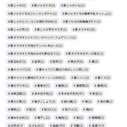
新じゃが(2)
新ジャガイモ(3)
新じゃがいも(1)
新ジャガイモのジャーマンポテト(1)
新ジャガイモの簡単牛乳キッシュ(1)
新じゃがとベーコンの真砂子炒め(1)
新ジャガの和風梅ポテト(1)
新じゃが芋(3)
新じゃが芋のサラダ(1)
新タマネギ(10)
新タマネギとジャパニーズペッパーフェデリーニ(1)
新タマネギと牛肉のチンジャオロース(1)
新タマネギと牛肉のみぞれ酢仕立て(1)
新タマネギのチーズ焼き(1)
新玉ねぎ(3)
旨辛(1)
昆布(1)
明太子(6)
春(2)
春キャベツ(12)
春キャベツと豚ばら肉のレンジ蒸し(1)
春キャベツと豚肉のウスターソース炒め(2)
春ニシン(1)
春ニラ(1)
春のサラダ(1)
春巻き(7)
春菊(1)
春野菜(3)
春雨(6)
木綿豆腐(1)
本木悦子先(1)
本木悦子先生(47)
枝豆(1)
柔らか煮(1)
柚子こしょう(1)
柳川風(1)
柿(1)
柿の種(1)
根菜(1)
桃(4)
桜エビ(1)
桜マス(1)
梅(9)
梅みそ炒め(1)
梅干し(2)
梅肉(1)
梨(2)
棒棒鶏(1)
水炊き(1)
汁もの(1)
油揚げ(6)
洋食(1)
浅漬け(1)