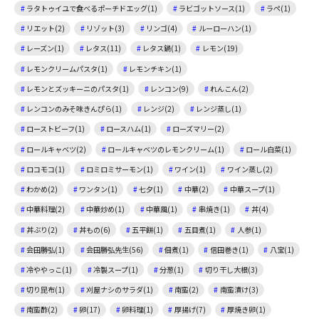
ラタトゥイユで食べるポーチドエッグ(1)
ラビゴットソース(1)
ラペ(1)
リエット(2)
リゾット(3)
リンゴ(4)
ルーローハン(1)
レーズン(1)
レタス(11)
レタス鍋(1)
レモン(19)
レモンクリームパスタ(1)
レモンチキン(1)
レモンとズッキーニのパスタ(1)
レンコン(9)
れんこん(2)
レンコンのみそ味きんぴら(1)
レンジ(2)
レンジ蒸し(1)
ローストビーフ(1)
ロースハム(1)
ローズマリー(2)
ロールキャベツ(2)
ロールキャベツのレモンクリーム(1)
ロール白菜(1)
ロコモコ(1)
ロミロミサーモン(1)
ワイン(1)
ワイン蒸し(2)
わかめ(2)
ワンタン(1)
七夕(1)
中華(2)
中華スープ(1)
中華料理(2)
中華炒め(1)
中華風(1)
串焼き(1)
丼(4)
丼ぶり(2)
丼もの(6)
五平餅(1)
五目煮(1)
人参(1)
会田勝弘(1)
会田勝弘先生(56)
佃煮(1)
信田巻き(1)
八宝(1)
冷ややっこ(1)
冷製スープ(1)
分葱(1)
切り干し大根(3)
切り昆布(1)
刈屋ナシのサラダ(1)
南蛮(2)
南蛮漬け(3)
南蛮酢(2)
卵(17)
卵料理(1)
厚揚げ(7)
厚焼き卵(1)