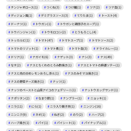
チンジャオロース(1)
つくね(3)
つけ麺(1)
ツナ(2)
ツナ缶(1)
ディジョン風(1)
デミグラスソース(3)
てりたま(1)
トースト(4)
ドーナツ(1)
トウガン(1)
トウガンと鶏団子のスープ(1)
トウバンジャン(1)
トウモロコシ(2)
とうもろこし(4)
トッカルビ(1)
トマト(47)
トマトスープ(1)
トマトソース(2)
トマトのリゾット(1)
トマト煮(1)
トマト缶(3)
ドライカレー(1)
ドリア(1)
ナガイモ(6)
ナゲット(3)
ナシ(3)
ナス(49)
なす(2)
ナスとちくわのとろみ酢焼き(1)
ナスとトマトの麻婆ソテー(1)
ナスと肉の炒めレモンおろし添え(1)
ナスのみそマヨ焼き(1)
ナスの野菜チーズ焼き(1)
ナッツ(1)
ナッツのペーストと山菜アイコのフェデリーニ(1)
ナットウエッグサンド(1)
ナポリタン(2)
なまり節(1)
ナンプラー(1)
ニョッキ(1)
ニラ(11)
にら(1)
ニラ入り親子丼(1)
ニンジン(16)
ニンニク(9)
ネギ(1)
ねぎ(2)
のり(2)
ハーブ(2)
ハーブ焼き(1)
パイ(1)
パイシート(1)
パイナップル(1)