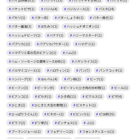
パイ包み焼き(1)
ハクサイ(13)
ハクサイ牛すき丼(1)
バケット(1)
バケットピザ(1)
バジル(4)
バジルソース(2)
パスタ(24)
パセリ(1)
バター(8)
バターしょうゆ(1)
バター焼き(1)
バター醤油(3)
はちみつ(1)
ハッシュドオニオン(1)
ハッシュドビーフ(1)
バナナ(1)
ハニーマスタード(1)
パプリカ(12)
パプリカパウダー(1)
ハマグリ(1)
ハマグリと菜の花のビアンコ(1)
ハム(3)
ハム・ソーセージの薬味ソース炒め(1)
ハヤシライス(2)
バルサミコソース(1)
ハロウィン(1)
パン(7)
パンナコッタ(1)
ハンバーグ(3)
はんぺん(4)
パン粉(2)
ビーフ(1)
ビーフン(3)
ピーマン(9)
ピーマンとひき肉の炒め物(1)
ビール(1)
ビアンコ(1)
ピカタ(1)
ひき肉(11)
ピクルス(1)
ピザ(4)
ひじき(2)
ひじきと大豆の煮物(1)
ビスケット(1)
ひっぱりうどん(1)
ビネガー(1)
ビビンバ(1)
ピヨ卵(35)
ピラフ(2)
ピリ辛(5)
ピンチョス(1)
ふ(1)
ブーランジェール(1)
フェデリーニ(2)
フォレスティエール(1)