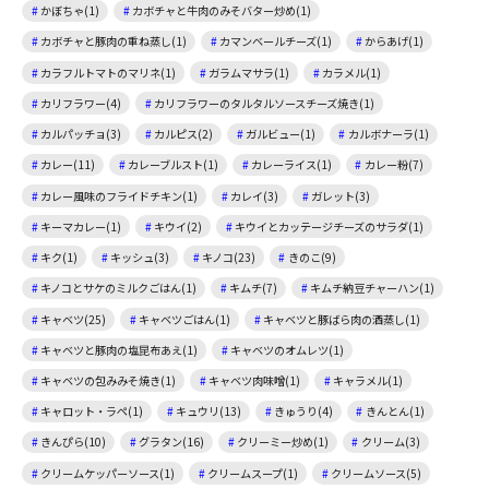
かぼちゃ(1)
カボチャと牛肉のみそバター炒め(1)
カボチャと豚肉の重ね蒸し(1)
カマンベールチーズ(1)
からあげ(1)
カラフルトマトのマリネ(1)
ガラムマサラ(1)
カラメル(1)
カリフラワー(4)
カリフラワーのタルタルソースチーズ焼き(1)
カルパッチョ(3)
カルピス(2)
ガルビュー(1)
カルボナーラ(1)
カレー(11)
カレーブルスト(1)
カレーライス(1)
カレー粉(7)
カレー風味のフライドチキン(1)
カレイ(3)
ガレット(3)
キーマカレー(1)
キウイ(2)
キウイとカッテージチーズのサラダ(1)
キク(1)
キッシュ(3)
キノコ(23)
きのこ(9)
キノコとサケのミルクごはん(1)
キムチ(7)
キムチ納豆チャーハン(1)
キャベツ(25)
キャベツごはん(1)
キャベツと豚ばら肉の酒蒸し(1)
キャベツと豚肉の塩昆布あえ(1)
キャベツのオムレツ(1)
キャベツの包みみそ焼き(1)
キャベツ肉味噌(1)
キャラメル(1)
キャロット・ラペ(1)
キュウリ(13)
きゅうり(4)
きんとん(1)
きんぴら(10)
グラタン(16)
クリーミー炒め(1)
クリーム(3)
クリームケッパーソース(1)
クリームスープ(1)
クリームソース(5)