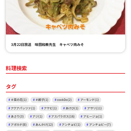
ＹＢＣオンデマンド
やまがた情熱市場
3月22日放送 味田和教先生 キャベツ肉みそ
料理検索
タグ
＃菜の花(1)
＃餃子(1)
cookDo(2)
アーモンド(1)
アクアパッツァ(1)
アケビ(1)
あけび(1)
アサリ(11)
あさり(3)
アジ(1)
アスパラガス(16)
アヒージョ(1)
アボカド(8)
あんかけ(12)
アンチョビ(1)
アンチョビー(7)