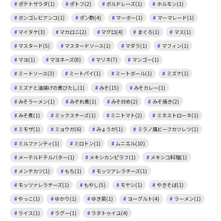
ポテトサラダ(1)
ポトフ(2)
ボルドレーズ(1)
ホルモン(1)
ボンゴレビアンコ(1)
ポン酢(4)
マーボー(1)
マーマレード(1)
マイタケ(3)
マカロニ(2)
マグロ(4)
まぐろ(1)
マス(1)
マスタード(5)
マスタードソース(1)
マダラ(1)
マフィン(1)
マヨ(1)
マヨネーズ(8)
マリネ(7)
マンゴー(1)
ミートソース(3)
ミートパイ(1)
ミートボール(1)
ミズナ(1)
ミズナと油揚げの煮びたし(1)
みそ(15)
みそカレー(1)
みそラーメン(1)
みぞれ煮(1)
みそ炒め(2)
みそ焼き(2)
みそ煮(1)
ミックスチーズ(1)
ミニトマト(2)
ミネストローネ(1)
ミモザ(1)
ミョウガ(6)
みょうが(1)
ミラノ風ビーフカツレツ(1)
ミルファンティ(1)
ミロトン(1)
ムニエル(10)
メーテルドテルバター(1)
メキシカンピラフ(1)
メキシコ料理(1)
メンチカツ(1)
もち(1)
モッツアレラチーズ(1)
モッツァレラチーズ(1)
もやし(5)
モヤシ(1)
やきそば(1)
やっこ(1)
ゆかり(1)
ゆき菜(1)
ヨーグルト(4)
ラーメン(1)
ライス(1)
ラグー(1)
ラタトゥイユ(4)