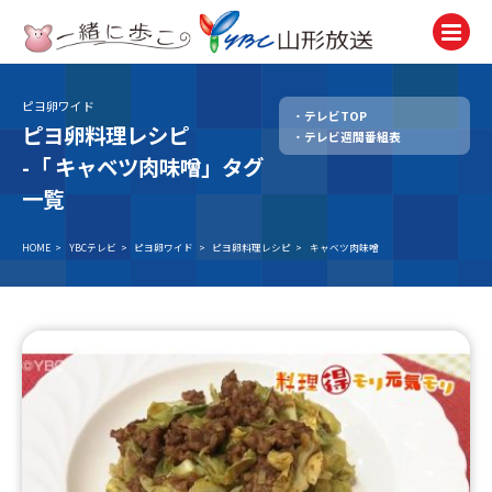
ピヨ卵ワイド
テレビTOP
テレビ
ピヨ卵料理レシピ
テレビ週間番組表
TV
-「
キャベツ肉味噌」タグ
ラジオ
一覧
Radio
HOME
>
YBCテレビ
>
ピヨ卵ワイド
>
ピヨ卵料理レシピ
>
キャベツ肉味噌
ニュース
News
アナウンサー
Announcer
イベント
Event
試写会・プレゼント
Present