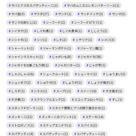
サバとナスのスパゲッティーニ(1)
サバのムニエルレモンバターソース(1)
サバ缶(3)
サラダ(27)
サンド(1)
サンドイッチ(3)
サンマ(5)
サンマの卵とじ(2)
シーフード(2)
シーフードピラフ(1)
シイタケ(2)
しぐれ煮(1)
しぐれ煮丼(1)
ししとう(2)
シシャモ(1)
シソ(1)
しそ(2)
シチリア(1)
シメジ(3)
シャーベット(1)
ジャーマンポテト(1)
ジャーマン風(1)
シャインマスカット(1)
じゃがいも(8)
ジャガイモ(38)
ジャガイモの巣ごもり卵(1)
ジャガバター(1)
じゃが芋(1)
しゃぶしゃぶ(6)
シュークルート(1)
シューマイ(1)
しゅうまい(2)
シュンギク(2)
ショウガ(3)
しょうが(1)
しょうが焼き(1)
しらす(1)
シラス(1)
スープ(11)
スイーツ(6)
すき焼き(1)
すき煮(1)
スクランブルエッグ(2)
スコップコロッケ(1)
すし(1)
スタッフドピーマン(1)
スタミナ野菜とブリの照り焼きのせ(1)
ズッキーニ(22)
ズッキーニのフリット(1)
ステーキ(14)
ストロガノフ(1)
スナップエンドウ(1)
スパイス(2)
スパゲッティ(4)
スパゲッティー(1)
スパゲッティーニ(3)