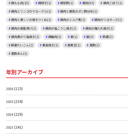
鶏もも肉(10)
鶏団子(1)
鶏甘酢(1)
鶏肉(93)
鶏肉ごぼう(1)
鶏肉とリンゴのマヨーグル(1)
鶏肉と根菜のポン酢炒め(1)
鶏肉と青シソの焼きつくね(1)
鶏肉のミルク煮(1)
鶏肉のリヨネーズ(1)
鶏肉の南蛮漬け(1)
鶏肉の塩こうじ焼き(1)
鶏肉の梅たれ焼き(1)
鶏肉青のり塩焼き(1)
鶏胸肉(3)
麦(1)
麩(3)
麻婆(2)
麻婆だいこん(1)
黄金焼き(1)
黒煮豆(1)
黒酢(1)
黒酢あん(1)
年別アーカイブ
(123)
2026
(234)
2025
(229)
2024
(241)
2023