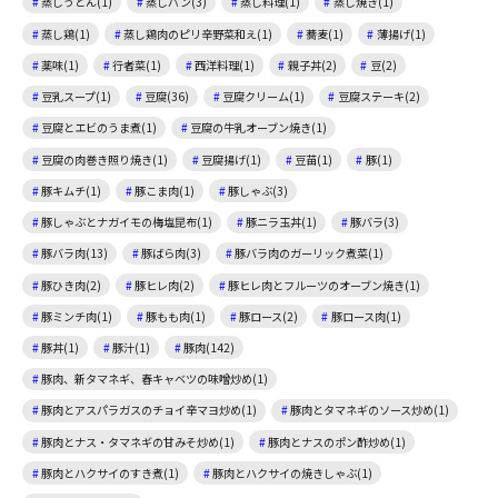
蒸しうどん(1)
蒸しパン(3)
蒸し料理(1)
蒸し焼き(1)
蒸し鶏(1)
蒸し鶏肉のピリ辛野菜和え(1)
蕎麦(1)
薄揚げ(1)
薬味(1)
行者菜(1)
西洋料理(1)
親子丼(2)
豆(2)
豆乳スープ(1)
豆腐(36)
豆腐クリーム(1)
豆腐ステーキ(2)
豆腐とエビのうま煮(1)
豆腐の牛乳オーブン焼き(1)
豆腐の肉巻き照り焼き(1)
豆腐揚げ(1)
豆苗(1)
豚(1)
豚キムチ(1)
豚こま肉(1)
豚しゃぶ(3)
豚しゃぶとナガイモの梅塩昆布(1)
豚ニラ玉丼(1)
豚バラ(3)
豚バラ肉(13)
豚ばら肉(3)
豚バラ肉のガーリック煮菜(1)
豚ひき肉(2)
豚ヒレ肉(2)
豚ヒレ肉とフルーツのオーブン焼き(1)
豚ミンチ肉(1)
豚もも肉(1)
豚ロース(2)
豚ロース肉(1)
豚丼(1)
豚汁(1)
豚肉(142)
豚肉、新タマネギ、春キャベツの味噌炒め(1)
豚肉とアスパラガスのチョイ辛マヨ炒め(1)
豚肉とタマネギのソース炒め(1)
豚肉とナス・タマネギの甘みそ炒め(1)
豚肉とナスのポン酢炒め(1)
豚肉とハクサイのすき煮(1)
豚肉とハクサイの焼きしゃぶ(1)