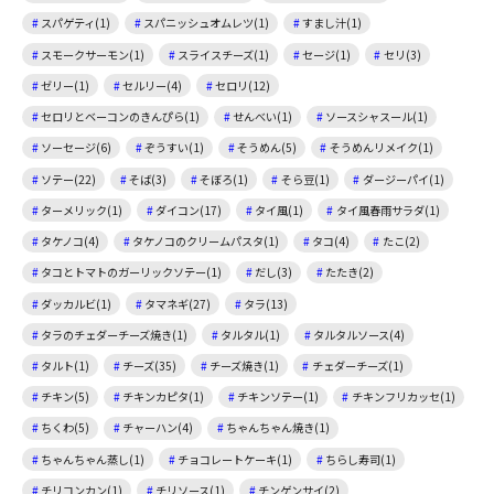
スパゲティ(1)
スパニッシュオムレツ(1)
すまし汁(1)
スモークサーモン(1)
スライスチーズ(1)
セージ(1)
セリ(3)
ゼリー(1)
セルリー(4)
セロリ(12)
セロリとベーコンのきんぴら(1)
せんべい(1)
ソースシャスール(1)
ソーセージ(6)
ぞうすい(1)
そうめん(5)
そうめんリメイク(1)
ソテー(22)
そば(3)
そぼろ(1)
そら豆(1)
ダージーパイ(1)
ターメリック(1)
ダイコン(17)
タイ風(1)
タイ風春雨サラダ(1)
タケノコ(4)
タケノコのクリームパスタ(1)
タコ(4)
たこ(2)
タコとトマトのガーリックソテー(1)
だし(3)
たたき(2)
ダッカルビ(1)
タマネギ(27)
タラ(13)
タラのチェダーチーズ焼き(1)
タルタル(1)
タルタルソース(4)
タルト(1)
チーズ(35)
チーズ焼き(1)
チェダーチーズ(1)
チキン(5)
チキンカピタ(1)
チキンソテー(1)
チキンフリカッセ(1)
ちくわ(5)
チャーハン(4)
ちゃんちゃん焼き(1)
ちゃんちゃん蒸し(1)
チョコレートケーキ(1)
ちらし寿司(1)
チリコンカン(1)
チリソース(1)
チンゲンサイ(2)