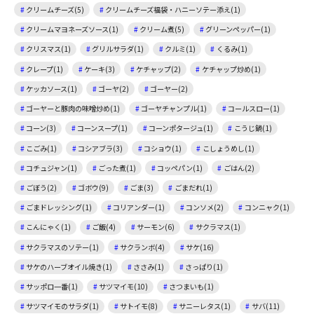
クリームチーズ(5)
クリームチーズ福袋・ハニーソテー添え(1)
クリームマヨネーズソース(1)
クリーム煮(5)
グリーンペッパー(1)
クリスマス(1)
グリルサラダ(1)
クルミ(1)
くるみ(1)
クレープ(1)
ケーキ(3)
ケチャップ(2)
ケチャップ炒め(1)
ケッカソース(1)
ゴーヤ(2)
ゴーヤー(2)
ゴーヤーと豚肉の味噌炒め(1)
ゴーヤチャンプル(1)
コールスロー(1)
コーン(3)
コーンスープ(1)
コーンポタージュ(1)
こうじ鍋(1)
こごみ(1)
コシアブラ(3)
コショウ(1)
こしょうめし(1)
コチュジャン(1)
ごった煮(1)
コッペパン(1)
ごはん(2)
ごぼう(2)
ゴボウ(9)
ごま(3)
ごまだれ(1)
ごまドレッシング(1)
コリアンダー(1)
コンソメ(2)
コンニャク(1)
こんにゃく(1)
ご飯(4)
サーモン(6)
サクラマス(1)
サクラマスのソテー(1)
サクランボ(4)
サケ(16)
サケのハーブオイル焼き(1)
ささみ(1)
さっぱり(1)
サッポロ一番(1)
サツマイモ(10)
さつまいも(1)
サツマイモのサラダ(1)
サトイモ(8)
サニーレタス(1)
サバ(11)