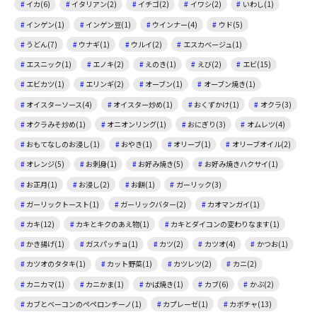
イカ(6)
イタリアン(2)
イチゴ(2)
イワシ(2)
いわし(1)
インゲン(1)
インゲン豆(1)
ウインナー(4)
ウド(5)
うどん(7)
ウナギ(1)
ウルイ(2)
エスカベージュ(1)
エスニック(1)
エノキ(2)
えのき(1)
えび(2)
エビ(15)
エビカツ(1)
エリンギ(2)
オーブン(1)
オーブン焼き(1)
オイスターソース(4)
オイスター炒め(1)
おくずかけ(1)
オクラ(3)
オクラみそ炒め(1)
オニオンリング(1)
おにぎり(3)
オムレツ(4)
おもてなしのお浸し(1)
おやき(1)
オリーブ(1)
オリーブオイル(2)
オレンジ(5)
お刺身(1)
お好み焼き(5)
お好み焼きハクサイ(1)
お正月(1)
お浸し(2)
お餅(1)
ガーリック(3)
ガーリックトースト(1)
ガーリックバター(2)
カオマンガイ(1)
カキ(12)
カキとキクのあえ物(1)
カキとダイコンの変わりなます(1)
かき揚げ(1)
ガスパッチョ(1)
カツ(2)
カツオ(4)
かつお(1)
カツオのタタキ(1)
カット野菜(1)
カツレツ(2)
カニ(2)
カニカマ(1)
カニかま(1)
かば焼き(1)
カブ(6)
かぶ(2)
カブとベーコンのペペロンチーノ(1)
カプレーゼ(1)
カボチャ(13)