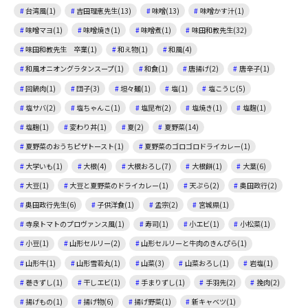
台湾風(1)
吉田理恵先生(13)
味噌(13)
味噌かす汁(1)
味噌マヨ(1)
味噌焼き(1)
味噌煮(1)
味田和教先生(32)
味田和教先生 卒業(1)
和え物(1)
和風(4)
和風オニオングラタンスープ(1)
和食(1)
唐揚げ(2)
唐辛子(1)
回鍋肉(1)
団子(3)
坦々麺(1)
塩(1)
塩こうじ(5)
塩サバ(2)
塩ちゃんこ(1)
塩昆布(2)
塩焼き(1)
塩麴(1)
塩麹(1)
変わり丼(1)
夏(2)
夏野菜(14)
夏野菜のおうちピザトースト(1)
夏野菜のゴロゴロドライカレー(1)
大学いも(1)
大根(4)
大根おろし(7)
大根餅(1)
大葉(6)
大豆(1)
大豆と夏野菜のドライカレー(1)
天ぷら(2)
奥田政行(2)
奥田政行先生(6)
子供洋食(1)
孟宗(2)
宮城県(1)
寺泉トマトのプロヴァンス風(1)
寿司(1)
小エビ(1)
小松菜(1)
小豆(1)
山形セルリー(2)
山形セルリーと牛肉のきんぴら(1)
山形牛(1)
山形雪若丸(1)
山菜(3)
山菜おろし(1)
岩塩(1)
巻きずし(1)
干しエビ(1)
手まりずし(1)
手羽先(2)
挽肉(2)
揚げもの(1)
揚げ物(6)
揚げ野菜(1)
新キャベツ(1)