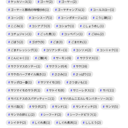
ケッカソース(1)
ゴーヤ(2)
ゴーヤー(2)
ゴーヤーと豚肉の味噌炒め(1)
ゴーヤチャンプル(1)
コールスロー(1)
コーン(3)
コーンスープ(1)
コーンポタージュ(1)
こうじ鍋(1)
こごみ(1)
コシアブラ(3)
コショウ(1)
こしょうめし(1)
コチュジャン(1)
ごった煮(1)
コッペパン(1)
ごはん(2)
ごぼう(2)
ゴボウ(9)
ごま(3)
ごまだれ(1)
ごまドレッシング(1)
コリアンダー(1)
コンソメ(2)
コンニャク(1)
こんにゃく(1)
ご飯(4)
サーモン(6)
サクラマス(1)
サクラマスのソテー(1)
サクランボ(4)
サケ(16)
サケのハーブオイル焼き(1)
ささみ(1)
さっぱり(1)
サッポロ一番(1)
サツマイモ(10)
さつまいも(1)
サツマイモのサラダ(1)
サトイモ(8)
サニーレタス(1)
サバ(11)
サバとナスのスパゲッティーニ(1)
サバのムニエルレモンバターソース(1)
サバ缶(3)
サラダ(27)
サンド(1)
サンドイッチ(3)
サンマ(5)
サンマの卵とじ(2)
シーフード(2)
シーフードピラフ(1)
シイタケ(2)
しぐれ煮(1)
しぐれ煮丼(1)
ししとう(2)