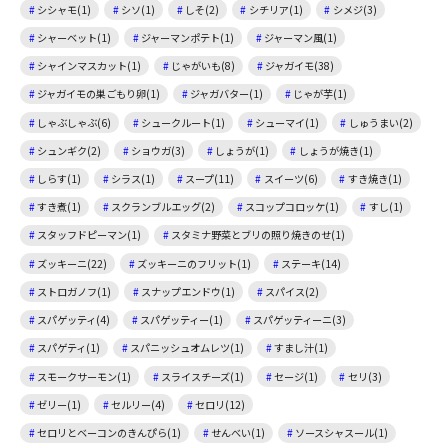
シシャモ(1)
シソ(1)
しそ(2)
シチリア(1)
シメジ(3)
シャーベット(1)
ジャーマンポテト(1)
ジャーマン風(1)
シャインマスカット(1)
じゃがいも(8)
ジャガイモ(38)
ジャガイモの巣ごもり卵(1)
ジャガバター(1)
じゃが芋(1)
しゃぶしゃぶ(6)
シュークルート(1)
シューマイ(1)
しゅうまい(2)
シュンギク(2)
ショウガ(3)
しょうが(1)
しょうが焼き(1)
しらす(1)
シラス(1)
スープ(11)
スイーツ(6)
すき焼き(1)
すき煮(1)
スクランブルエッグ(2)
スコップコロッケ(1)
すし(1)
スタッフドピーマン(1)
スタミナ野菜とブリの照り焼きのせ(1)
ズッキーニ(22)
ズッキーニのフリット(1)
ステーキ(14)
ストロガノフ(1)
スナップエンドウ(1)
スパイス(2)
スパゲッティ(4)
スパゲッティー(1)
スパゲッティーニ(3)
スパゲティ(1)
スパニッシュオムレツ(1)
すまし汁(1)
スモークサーモン(1)
スライスチーズ(1)
セージ(1)
セリ(3)
ゼリー(1)
セルリー(4)
セロリ(12)
セロリとベーコンのきんぴら(1)
せんべい(1)
ソースシャスール(1)