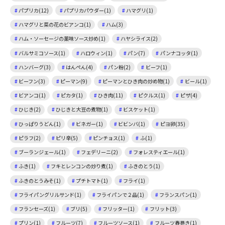
パプリカ(12)
パプリカパウダー(1)
ハマグリ(1)
ハマグリと菜の花のビアンコ(1)
ハム(3)
ハム・ソーセージの薬味ソース炒め(1)
ハヤシライス(2)
バルサミコソース(1)
ハロウィン(1)
パン(7)
パンナコッタ(1)
ハンバーグ(3)
はんぺん(4)
パン粉(2)
ビーフ(1)
ビーフン(3)
ピーマン(9)
ピーマンとひき肉の炒め物(1)
ビール(1)
ビアンコ(1)
ピカタ(1)
ひき肉(11)
ピクルス(1)
ピザ(4)
ひじき(2)
ひじきと大豆の煮物(1)
ビスケット(1)
ひっぱりうどん(1)
ビネガー(1)
ビビンバ(1)
ピヨ卵(35)
ピラフ(2)
ピリ辛(5)
ピンチョス(1)
ふ(1)
ブーランジェール(1)
フェデリーニ(2)
フォレスティエール(1)
ふき(1)
フキとレンコンの炒り煮(1)
ふきのとう(1)
ふきのとうみそ(1)
プチトマト(1)
フライ(1)
フライパングリルサンド(1)
フライパンで２品(1)
フランスパン(1)
フランセーズ(1)
ブリ(5)
フリッター(1)
フリット(3)
プリン(1)
フルーツ(7)
フルーツソース(1)
フルーツ春巻き(1)