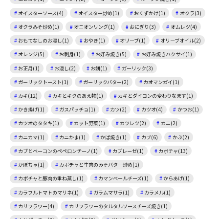
オイスターソース(4)
オイスター炒め(1)
おくずかけ(1)
オクラ(3)
オクラみそ炒め(1)
オニオンリング(1)
おにぎり(3)
オムレツ(4)
おもてなしのお浸し(1)
おやき(1)
オリーブ(1)
オリーブオイル(2)
オレンジ(5)
お刺身(1)
お好み焼き(5)
お好み焼きハクサイ(1)
お正月(1)
お浸し(2)
お餅(1)
ガーリック(3)
ガーリックトースト(1)
ガーリックバター(2)
カオマンガイ(1)
カキ(12)
カキとキクのあえ物(1)
カキとダイコンの変わりなます(1)
かき揚げ(1)
ガスパッチョ(1)
カツ(2)
カツオ(4)
かつお(1)
カツオのタタキ(1)
カット野菜(1)
カツレツ(2)
カニ(2)
カニカマ(1)
カニかま(1)
かば焼き(1)
カブ(6)
かぶ(2)
カブとベーコンのペペロンチーノ(1)
カプレーゼ(1)
カボチャ(13)
かぼちゃ(1)
カボチャと牛肉のみそバター炒め(1)
カボチャと豚肉の重ね蒸し(1)
カマンベールチーズ(1)
からあげ(1)
カラフルトマトのマリネ(1)
ガラムマサラ(1)
カラメル(1)
カリフラワー(4)
カリフラワーのタルタルソースチーズ焼き(1)