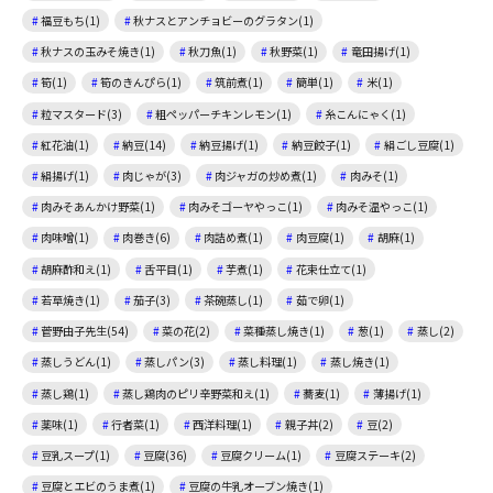
福豆もち(1)
秋ナスとアンチョビーのグラタン(1)
秋ナスの玉みそ焼き(1)
秋刀魚(1)
秋野菜(1)
竜田揚げ(1)
筍(1)
筍のきんぴら(1)
筑前煮(1)
簡単(1)
米(1)
粒マスタード(3)
粗ペッパーチキンレモン(1)
糸こんにゃく(1)
紅花油(1)
納豆(14)
納豆揚げ(1)
納豆餃子(1)
絹ごし豆腐(1)
絹揚げ(1)
肉じゃが(3)
肉ジャガの炒め煮(1)
肉みそ(1)
肉みそあんかけ野菜(1)
肉みそゴーヤやっこ(1)
肉みそ温やっこ(1)
肉味噌(1)
肉巻き(6)
肉詰め煮(1)
肉豆腐(1)
胡麻(1)
胡麻酢和え(1)
舌平目(1)
芋煮(1)
花束仕立て(1)
若草焼き(1)
茄子(3)
茶碗蒸し(1)
茹で卵(1)
菅野由子先生(54)
菜の花(2)
菜種蒸し焼き(1)
葱(1)
蒸し(2)
蒸しうどん(1)
蒸しパン(3)
蒸し料理(1)
蒸し焼き(1)
蒸し鶏(1)
蒸し鶏肉のピリ辛野菜和え(1)
蕎麦(1)
薄揚げ(1)
薬味(1)
行者菜(1)
西洋料理(1)
親子丼(2)
豆(2)
豆乳スープ(1)
豆腐(36)
豆腐クリーム(1)
豆腐ステーキ(2)
豆腐とエビのうま煮(1)
豆腐の牛乳オーブン焼き(1)