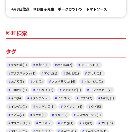
4月3日放送 菅野由子先生 ポークカツレツ トマトソース
料理検索
タグ
＃菜の花(1)
＃餃子(1)
cookDo(2)
アーモンド(1)
アクアパッツァ(1)
アケビ(1)
あけび(1)
アサリ(11)
あさり(3)
アジ(1)
アスパラガス(16)
アヒージョ(1)
アボカド(8)
あんかけ(12)
アンチョビ(1)
アンチョビー(7)
イカ(6)
イタリアン(2)
イチゴ(2)
イワシ(2)
いわし(1)
インゲン(1)
インゲン豆(1)
ウインナー(4)
ウド(5)
うどん(7)
ウナギ(1)
ウルイ(2)
エスカベージュ(1)
エスニック(1)
エノキ(2)
えのき(1)
えび(2)
エビ(15)
エビカツ(1)
エリンギ(2)
オーブン(1)
オーブン焼き(1)