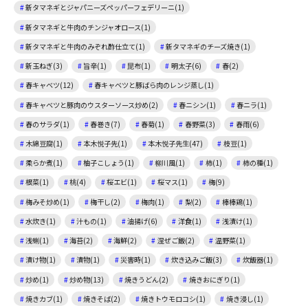
新タマネギとジャパニーズペッパーフェデリーニ(1)
新タマネギと牛肉のチンジャオロース(1)
新タマネギと牛肉のみぞれ酢仕立て(1)
新タマネギのチーズ焼き(1)
新玉ねぎ(3)
旨辛(1)
昆布(1)
明太子(6)
春(2)
春キャベツ(12)
春キャベツと豚ばら肉のレンジ蒸し(1)
春キャベツと豚肉のウスターソース炒め(2)
春ニシン(1)
春ニラ(1)
春のサラダ(1)
春巻き(7)
春菊(1)
春野菜(3)
春雨(6)
木綿豆腐(1)
本木悦子先(1)
本木悦子先生(47)
枝豆(1)
柔らか煮(1)
柚子こしょう(1)
柳川風(1)
柿(1)
柿の種(1)
根菜(1)
桃(4)
桜エビ(1)
桜マス(1)
梅(9)
梅みそ炒め(1)
梅干し(2)
梅肉(1)
梨(2)
棒棒鶏(1)
水炊き(1)
汁もの(1)
油揚げ(6)
洋食(1)
浅漬け(1)
浅蜊(1)
海苔(2)
海鮮(2)
混ぜご飯(2)
温野菜(1)
漬け物(1)
漬物(1)
災害時(1)
炊き込みご飯(3)
炊飯器(1)
炒め(1)
炒め物(13)
焼きうどん(2)
焼きおにぎり(1)
焼きカブ(1)
焼きそば(2)
焼きトウモロコシ(1)
焼き浸し(1)