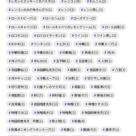
レモンとズッキーニのパスタ(1)
レンコン(9)
れんこん(2)
レンコンのみそ味きんぴら(1)
レンジ(2)
レンジ蒸し(1)
ローストビーフ(1)
ロースハム(1)
ローズマリー(2)
ロールキャベツ(2)
ロールキャベツのレモンクリーム(1)
ロール白菜(1)
ロコモコ(1)
ロミロミサーモン(1)
ワイン(1)
ワイン蒸し(2)
わかめ(2)
ワンタン(1)
七夕(1)
中華(2)
中華スープ(1)
中華料理(2)
中華炒め(1)
中華風(1)
串焼き(1)
丼(4)
丼ぶり(2)
丼もの(6)
五平餅(1)
五目煮(1)
人参(1)
会田勝弘(1)
会田勝弘先生(56)
佃煮(1)
信田巻き(1)
八宝(1)
冷ややっこ(1)
冷製スープ(1)
分葱(1)
切り干し大根(3)
切り昆布(1)
刈屋ナシのサラダ(1)
南蛮(2)
南蛮漬け(3)
南蛮酢(2)
卵(17)
卵料理(1)
厚揚げ(7)
厚焼き卵(1)
台湾風(1)
吉田理恵先生(13)
味噌(13)
味噌かす汁(1)
味噌マヨ(1)
味噌焼き(1)
味噌煮(1)
味田和教先生(32)
味田和教先生 卒業(1)
和え物(1)
和風(4)
和風オニオングラタンスープ(1)
和食(1)
唐揚げ(2)
唐辛子(1)