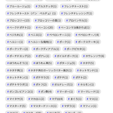
ブルールージュ(1)
ブルスケッタ(1)
フレンチトースト(1)
フレンチトースト（パン ペルデュ）(1)
フレンチドレッシング(1)
ブロッコリー(13)
ブロッコリーの茎(1)
プロバンサル(1)
ベークドポテト(1)
ベーコン(20)
ベーコンマヨ焼きそば(1)
ベジたれ(1)
ベニエ(1)
ペペロンチーニ(1)
ペペロンチーノ(4)
ヘルシー(1)
ヘルシーな焼肉(1)
ポーク(1)
ポークステーキ(1)
ポークソテー(2)
ポークディアブル(1)
ポークピカタ(1)
ポーチドエッグ(2)
ポアレ(1)
ボイルドポーク(1)
ホウレンソウ(6)
ほうれんそう(1)
ほうれん草(5)
ポタージュ(5)
ホタテ(5)
ホタテ貝(1)
ホタテ貝のガーリックバター焼き(1)
ホットサンド(1)
ホットチキン(1)
ポテサラ(3)
ポテチ(1)
ポテト(2)
ポテトサラダ(1)
ポトフ(2)
ボルドレーズ(1)
ホルモン(1)
ボンゴレビアンコ(1)
ポン酢(4)
マーボー(1)
マーマレード(1)
マイタケ(3)
マカロニ(2)
マグロ(4)
まぐろ(1)
マス(1)
マスタード(5)
マスタードソース(1)
マダラ(1)
マフィン(1)
マヨ(1)
マヨネーズ(8)
マリネ(7)
マンゴー(1)