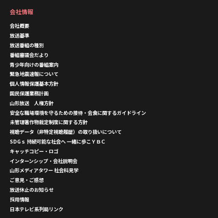
会社情報
会社概要
放送基準
放送番組の種別
番組審議会だより
青少年向けの番組案内
緊急地震速報について
個人情報保護基本方針
国民保護業務計画
山形放送 人権方針
安全な職場環境を守るための接待・会食に関するガイドライン
未管理著作物裁定制度に関する方針
視聴データ（非特定視聴履歴）の取り扱いについて
SDGｓ 持続可能な社会へ 一緒に歩こＹＢＣ
キャッチコピー・ロゴ
インターンシップ・会社説明会
山形メディアタワー 社会科見学
ご意見・ご感想
放送休止のお知らせ
採用情報
日本テレビ系列局リンク