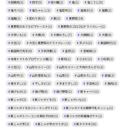
回鍋肉(1)
団子(3)
坦々麺(1)
塩(1)
塩こうじ(5)
塩サバ(2)
塩ちゃんこ(1)
塩昆布(2)
塩焼き(1)
塩麴(1)
塩麹(1)
変わり丼(1)
夏(2)
夏野菜(14)
夏野菜のおうちピザトースト(1)
夏野菜のゴロゴロドライカレー(1)
大学いも(1)
大根(4)
大根おろし(7)
大根餅(1)
大葉(6)
大豆(1)
大豆と夏野菜のドライカレー(1)
天ぷら(2)
奥田政行(2)
奥田政行先生(6)
子供洋食(1)
孟宗(2)
宮城県(1)
寺泉トマトのプロヴァンス風(1)
寿司(1)
小エビ(1)
小松菜(1)
小豆(1)
山形セルリー(2)
山形セルリーと牛肉のきんぴら(1)
山形牛(1)
山形雪若丸(1)
山菜(3)
山菜おろし(1)
岩塩(1)
巻きずし(1)
干しエビ(1)
手まりずし(1)
手羽先(2)
挽肉(2)
揚げもの(1)
揚げ物(6)
揚げ野菜(1)
新キャベツ(1)
新じゃが(2)
新ジャガイモ(3)
新じゃがいも(1)
新ジャガイモのジャーマンポテト(1)
新ジャガイモの簡単牛乳キッシュ(1)
新じゃがとベーコンの真砂子炒め(1)
新ジャガの和風梅ポテト(1)
新じゃが芋(3)
新じゃが芋のサラダ(1)
新タマネギ(10)