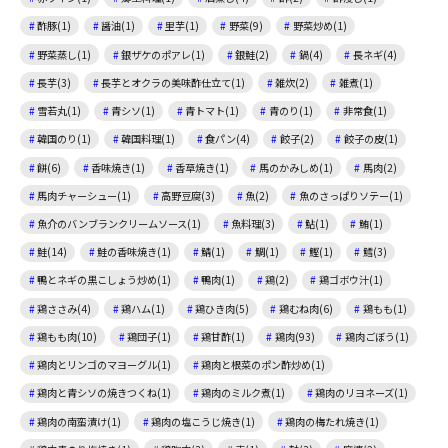
酢豚(1)
醤油(1)
里芋(1)
野菜(9)
野菜炒め(1)
野菜蒸し(1)
銀ザケのポアレ(1)
銀鮭(2)
鍋(4)
長ネギ(4)
長芋(3)
長芋とオクラの美味酢仕立て(1)
雑炊(2)
雑煮(1)
雪若丸(1)
青シソ(1)
青トマト(1)
青のり(1)
非常食(1)
韓国のり(1)
韓国料理(1)
食パン(4)
餃子(2)
餃子の皮(1)
餅(6)
香味焼き(1)
香草焼き(1)
馬のかみしめ(1)
馬肉(2)
馬肉チャーシュー(1)
高野豆腐(3)
魚(2)
魚のさっぱりソテー(1)
魚介のバンブランクリームソース(1)
魚料理(3)
鮎(1)
鮪(1)
鮭(14)
鮭の香味焼き(1)
鯖(1)
鯛(1)
鰹(1)
鱈(3)
鴨とネギの黒こしょう炒め(1)
鴨肉(1)
鶏(2)
鶏ゴボウ汁(1)
鶏ささみ(4)
鶏ハム(1)
鶏ひき肉(5)
鶏むね肉(6)
鶏もも(1)
鶏もも肉(10)
鶏団子(1)
鶏甘酢(1)
鶏肉(93)
鶏肉ごぼう(1)
鶏肉とリンゴのマヨーグル(1)
鶏肉と根菜のポン酢炒め(1)
鶏肉と青シソの焼きつくね(1)
鶏肉のミルク煮(1)
鶏肉のリヨネーズ(1)
鶏肉の南蛮漬け(1)
鶏肉の塩こうじ焼き(1)
鶏肉の梅たれ焼き(1)