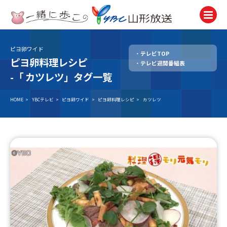
ピヨ卵ワイド
テレビTOP
テレビ
ピヨ卵料理レシピ
テレビ週間番組表
TV
-「
カツレツ」タグ一覧
ラジオ
Radio
HOME
>
YBCテレビ
>
ピヨ卵ワイド
>
ピヨ卵料理レシピ
>
カツレツ
ニュース
News
アナウンサー
Announcer
イベント
Event
試写会・プレゼント
Present