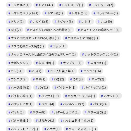
トッカルビ(1)
トマト(47)
トマトスープ(1)
トマトソース(2)
トマトのリゾット(1)
トマト煮(1)
トマト缶(3)
ドライカレー(1)
ドリア(1)
ナガイモ(6)
ナゲット(3)
ナシ(3)
ナス(49)
なす(2)
ナスとちくわのとろみ酢焼き(1)
ナスとトマトの麻婆ソテー(1)
ナスと肉の炒めレモンおろし添え(1)
ナスのみそマヨ焼き(1)
ナスの野菜チーズ焼き(1)
ナッツ(1)
ナッツのペーストと山菜アイコのフェデリーニ(1)
ナットウエッグサンド(1)
ナポリタン(2)
なまり節(1)
ナンプラー(1)
ニョッキ(1)
ニラ(11)
にら(1)
ニラ入り親子丼(1)
ニンジン(16)
ニンニク(9)
ネギ(1)
ねぎ(2)
のり(2)
ハーブ(2)
ハーブ焼き(1)
パイ(1)
パイシート(1)
パイナップル(1)
パイ包み焼き(1)
ハクサイ(13)
ハクサイ牛すき丼(1)
バケット(1)
バケットピザ(1)
バジル(4)
バジルソース(2)
パスタ(24)
パセリ(1)
バター(8)
バターしょうゆ(1)
バター焼き(1)
バター醤油(3)
はちみつ(1)
ハッシュドオニオン(1)
ハッシュドビーフ(1)
バナナ(1)
ハニーマスタード(1)