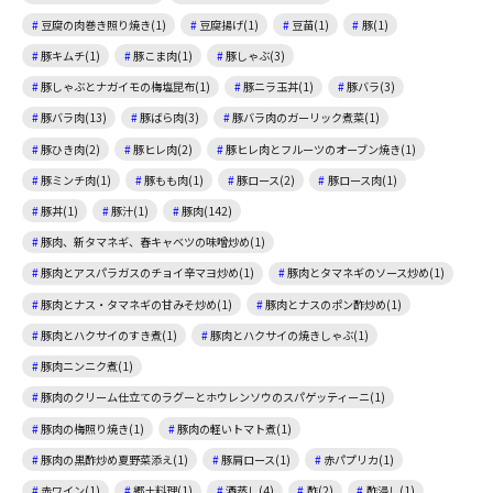
豆腐の肉巻き照り焼き(1)
豆腐揚げ(1)
豆苗(1)
豚(1)
豚キムチ(1)
豚こま肉(1)
豚しゃぶ(3)
豚しゃぶとナガイモの梅塩昆布(1)
豚ニラ玉丼(1)
豚バラ(3)
豚バラ肉(13)
豚ばら肉(3)
豚バラ肉のガーリック煮菜(1)
豚ひき肉(2)
豚ヒレ肉(2)
豚ヒレ肉とフルーツのオーブン焼き(1)
豚ミンチ肉(1)
豚もも肉(1)
豚ロース(2)
豚ロース肉(1)
豚丼(1)
豚汁(1)
豚肉(142)
豚肉、新タマネギ、春キャベツの味噌炒め(1)
豚肉とアスパラガスのチョイ辛マヨ炒め(1)
豚肉とタマネギのソース炒め(1)
豚肉とナス・タマネギの甘みそ炒め(1)
豚肉とナスのポン酢炒め(1)
豚肉とハクサイのすき煮(1)
豚肉とハクサイの焼きしゃぶ(1)
豚肉ニンニク煮(1)
豚肉のクリーム仕立てのラグーとホウレンソウのスパゲッティーニ(1)
豚肉の梅照り焼き(1)
豚肉の軽いトマト煮(1)
豚肉の黒酢炒め夏野菜添え(1)
豚肩ロース(1)
赤パプリカ(1)
赤ワイン(1)
郷土料理(1)
酒蒸し(4)
酢(2)
酢浸し(1)