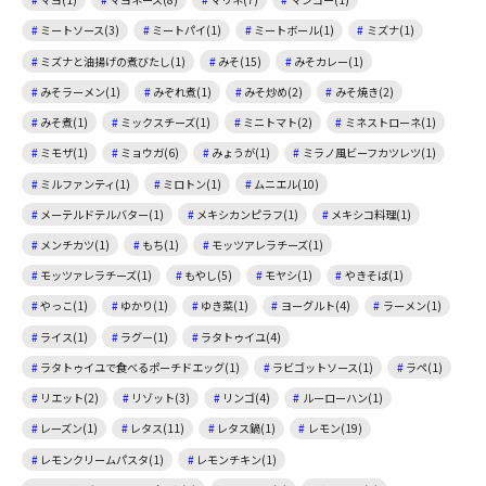
ミートソース(3)
ミートパイ(1)
ミートボール(1)
ミズナ(1)
ミズナと油揚げの煮びたし(1)
みそ(15)
みそカレー(1)
みそラーメン(1)
みぞれ煮(1)
みそ炒め(2)
みそ焼き(2)
みそ煮(1)
ミックスチーズ(1)
ミニトマト(2)
ミネストローネ(1)
ミモザ(1)
ミョウガ(6)
みょうが(1)
ミラノ風ビーフカツレツ(1)
ミルファンティ(1)
ミロトン(1)
ムニエル(10)
メーテルドテルバター(1)
メキシカンピラフ(1)
メキシコ料理(1)
メンチカツ(1)
もち(1)
モッツアレラチーズ(1)
モッツァレラチーズ(1)
もやし(5)
モヤシ(1)
やきそば(1)
やっこ(1)
ゆかり(1)
ゆき菜(1)
ヨーグルト(4)
ラーメン(1)
ライス(1)
ラグー(1)
ラタトゥイユ(4)
ラタトゥイユで食べるポーチドエッグ(1)
ラビゴットソース(1)
ラペ(1)
リエット(2)
リゾット(3)
リンゴ(4)
ルーローハン(1)
レーズン(1)
レタス(11)
レタス鍋(1)
レモン(19)
レモンクリームパスタ(1)
レモンチキン(1)