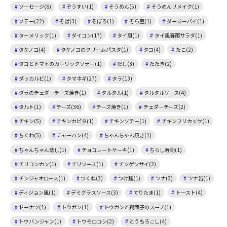
ソーセージ(6)
ぞうすい(1)
そうめん(5)
そうめんリメイク(1)
ソテー(22)
そば(3)
そぼろ(1)
そら豆(1)
ダージーパイ(1)
ターメリック(1)
ダイコン(17)
タイ風(1)
タイ風春雨サラダ(1)
タケノコ(4)
タケノコのクリームパスタ(1)
タコ(4)
たこ(2)
タコとトマトのガーリックソテー(1)
だし(3)
たたき(2)
ダッカルビ(1)
タマネギ(27)
タラ(13)
タラのチェダーチーズ焼き(1)
タルタル(1)
タルタルソース(4)
タルト(1)
チーズ(36)
チーズ焼き(1)
チェダーチーズ(2)
チキン(5)
チキンカピタ(1)
チキンソテー(1)
チキンフリカッセ(1)
ちくわ(5)
チャーハン(4)
ちゃんちゃん焼き(1)
ちゃんちゃん蒸し(1)
チョコレートケーキ(1)
ちらし寿司(1)
チリコンカン(1)
チリソース(1)
チンゲンサイ(2)
チンジャオロース(1)
つくね(3)
つけ麺(1)
ツナ(2)
ツナ缶(1)
ディジョン風(1)
デミグラスソース(3)
てりたま(1)
トースト(4)
ドーナツ(1)
トウガン(1)
トウガンと鶏団子のスープ(1)
トウバンジャン(1)
トウモロコシ(2)
とうもろこし(4)