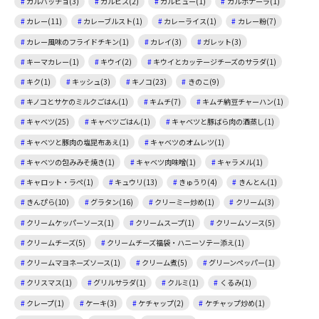
カルパッチョ(3)
カルピス(2)
ガルビュー(1)
カルボナーラ(1)
カレー(11)
カレーブルスト(1)
カレーライス(1)
カレー粉(7)
カレー風味のフライドチキン(1)
カレイ(3)
ガレット(3)
キーマカレー(1)
キウイ(2)
キウイとカッテージチーズのサラダ(1)
キク(1)
キッシュ(3)
キノコ(23)
きのこ(9)
キノコとサケのミルクごはん(1)
キムチ(7)
キムチ納豆チャーハン(1)
キャベツ(25)
キャベツごはん(1)
キャベツと豚ばら肉の酒蒸し(1)
キャベツと豚肉の塩昆布あえ(1)
キャベツのオムレツ(1)
キャベツの包みみそ焼き(1)
キャベツ肉味噌(1)
キャラメル(1)
キャロット・ラペ(1)
キュウリ(13)
きゅうり(4)
きんとん(1)
きんぴら(10)
グラタン(16)
クリーミー炒め(1)
クリーム(3)
クリームケッパーソース(1)
クリームスープ(1)
クリームソース(5)
クリームチーズ(5)
クリームチーズ福袋・ハニーソテー添え(1)
クリームマヨネーズソース(1)
クリーム煮(5)
グリーンペッパー(1)
クリスマス(1)
グリルサラダ(1)
クルミ(1)
くるみ(1)
クレープ(1)
ケーキ(3)
ケチャップ(2)
ケチャップ炒め(1)