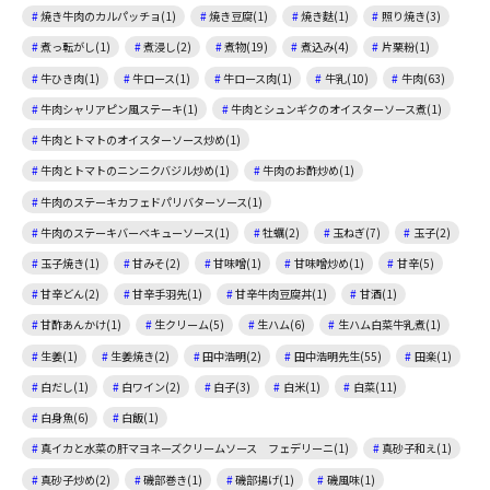
焼き牛肉のカルパッチョ(1)
焼き豆腐(1)
焼き麩(1)
照り焼き(3)
煮っ転がし(1)
煮浸し(2)
煮物(19)
煮込み(4)
片栗粉(1)
牛ひき肉(1)
牛ロース(1)
牛ロース肉(1)
牛乳(10)
牛肉(63)
牛肉シャリアピン風ステーキ(1)
牛肉とシュンギクのオイスターソース煮(1)
牛肉とトマトのオイスターソース炒め(1)
牛肉とトマトのニンニクバジル炒め(1)
牛肉のお酢炒め(1)
牛肉のステーキカフェドパリバターソース(1)
牛肉のステーキバーベキューソース(1)
牡蠣(2)
玉ねぎ(7)
玉子(2)
玉子焼き(1)
甘みそ(2)
甘味噌(1)
甘味噌炒め(1)
甘辛(5)
甘辛どん(2)
甘辛手羽先(1)
甘辛牛肉豆腐丼(1)
甘酒(1)
甘酢あんかけ(1)
生クリーム(5)
生ハム(6)
生ハム白菜牛乳煮(1)
生姜(1)
生姜焼き(2)
田中浩明(2)
田中浩明先生(55)
田楽(1)
白だし(1)
白ワイン(2)
白子(3)
白米(1)
白菜(11)
白身魚(6)
白飯(1)
真イカと水菜の肝マヨネーズクリームソース フェデリーニ(1)
真砂子和え(1)
真砂子炒め(2)
磯部巻き(1)
磯部揚げ(1)
磯風味(1)