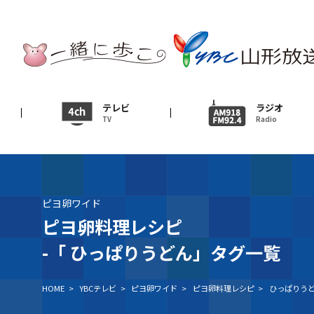
テレビ
TV
ニュース
テレビ
ラジオ
TV
Radio
News
イベント
Event
ピヨ卵ワイド
ＹＢＣオンデマンド
ピヨ卵料理レシピ
-「
ひっぱりうどん」タグ一覧
HOME
>
YBCテレビ
>
ピヨ卵ワイド
>
ピヨ卵料理レシピ
>
ひっぱりう