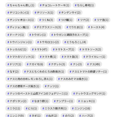
ちゃんちゃん蒸し(1)
チョコレートケーキ(1)
ちらし寿司(1)
チリコンカン(1)
チリソース(1)
チンゲンサイ(2)
チンジャオロース(1)
つくね(3)
つけ麺(1)
ツナ(2)
ツナ缶(1)
ディジョン風(1)
デミグラスソース(3)
てりたま(1)
トースト(4)
ドーナツ(1)
トウガン(1)
トウガンと鶏団子のスープ(1)
トウバンジャン(1)
トウモロコシ(2)
とうもろこし(4)
トッカルビ(1)
トマト(47)
トマトスープ(1)
トマトソース(2)
トマトのリゾット(1)
トマト煮(1)
トマト缶(3)
ドライカレー(1)
ドリア(1)
ナガイモ(6)
ナゲット(3)
ナシ(3)
ナス(49)
なす(2)
ナスとちくわのとろみ酢焼き(1)
ナスとトマトの麻婆ソテー(1)
ナスと肉の炒めレモンおろし添え(1)
ナスのみそマヨ焼き(1)
ナスの野菜チーズ焼き(1)
ナッツ(1)
ナッツのペーストと山菜アイコのフェデリーニ(1)
ナットウエッグサンド(1)
ナポリタン(2)
なまり節(1)
ナンプラー(1)
ニョッキ(1)
ニラ(11)
にら(1)
ニラ入り親子丼(1)
ニンジン(16)
ニンニク(9)
ネギ(1)
ねぎ(2)
のり(2)
ハーブ(2)