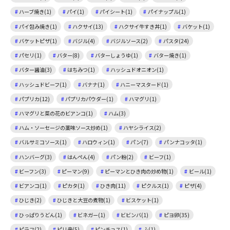
ハーブ焼き(1)
パイ(1)
パイシート(1)
パイナップル(1)
パイ包み焼き(1)
ハクサイ(13)
ハクサイ牛すき丼(1)
バケット(1)
バケットピザ(1)
バジル(4)
バジルソース(2)
パスタ(24)
パセリ(1)
バター(8)
バターしょうゆ(1)
バター焼き(1)
バター醤油(3)
はちみつ(1)
ハッシュドオニオン(1)
ハッシュドビーフ(1)
バナナ(1)
ハニーマスタード(1)
パプリカ(12)
パプリカパウダー(1)
ハマグリ(1)
ハマグリと菜の花のビアンコ(1)
ハム(3)
ハム・ソーセージの薬味ソース炒め(1)
ハヤシライス(2)
バルサミコソース(1)
ハロウィン(1)
パン(7)
パンナコッタ(1)
ハンバーグ(3)
はんぺん(4)
パン粉(2)
ビーフ(1)
ビーフン(3)
ピーマン(9)
ピーマンとひき肉の炒め物(1)
ビール(1)
ビアンコ(1)
ピカタ(1)
ひき肉(11)
ピクルス(1)
ピザ(4)
ひじき(2)
ひじきと大豆の煮物(1)
ビスケット(1)
ひっぱりうどん(1)
ビネガー(1)
ビビンバ(1)
ピヨ卵(35)
ピラフ(2)
ピリ辛(5)
ピンチョス(1)
ふ(1)