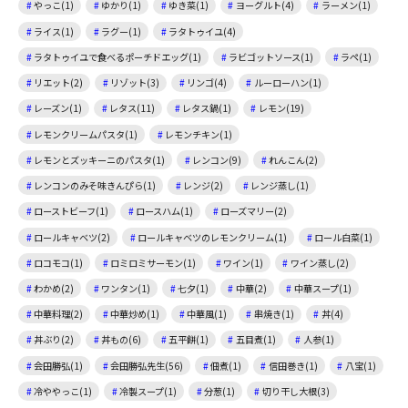
やっこ(1)
ゆかり(1)
ゆき菜(1)
ヨーグルト(4)
ラーメン(1)
ライス(1)
ラグー(1)
ラタトゥイユ(4)
ラタトゥイユで食べるポーチドエッグ(1)
ラビゴットソース(1)
ラペ(1)
リエット(2)
リゾット(3)
リンゴ(4)
ルーローハン(1)
レーズン(1)
レタス(11)
レタス鍋(1)
レモン(19)
レモンクリームパスタ(1)
レモンチキン(1)
レモンとズッキーニのパスタ(1)
レンコン(9)
れんこん(2)
レンコンのみそ味きんぴら(1)
レンジ(2)
レンジ蒸し(1)
ローストビーフ(1)
ロースハム(1)
ローズマリー(2)
ロールキャベツ(2)
ロールキャベツのレモンクリーム(1)
ロール白菜(1)
ロコモコ(1)
ロミロミサーモン(1)
ワイン(1)
ワイン蒸し(2)
わかめ(2)
ワンタン(1)
七夕(1)
中華(2)
中華スープ(1)
中華料理(2)
中華炒め(1)
中華風(1)
串焼き(1)
丼(4)
丼ぶり(2)
丼もの(6)
五平餅(1)
五目煮(1)
人参(1)
会田勝弘(1)
会田勝弘先生(56)
佃煮(1)
信田巻き(1)
八宝(1)
冷ややっこ(1)
冷製スープ(1)
分葱(1)
切り干し大根(3)