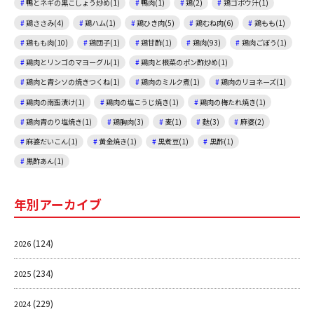
鴨とネギの黒こしょう炒め(1)
鴨肉(1)
鶏(2)
鶏ゴボウ汁(1)
鶏ささみ(4)
鶏ハム(1)
鶏ひき肉(5)
鶏むね肉(6)
鶏もも(1)
鶏もも肉(10)
鶏団子(1)
鶏甘酢(1)
鶏肉(93)
鶏肉ごぼう(1)
鶏肉とリンゴのマヨーグル(1)
鶏肉と根菜のポン酢炒め(1)
鶏肉と青シソの焼きつくね(1)
鶏肉のミルク煮(1)
鶏肉のリヨネーズ(1)
鶏肉の南蛮漬け(1)
鶏肉の塩こうじ焼き(1)
鶏肉の梅たれ焼き(1)
鶏肉青のり塩焼き(1)
鶏胸肉(3)
麦(1)
麩(3)
麻婆(2)
麻婆だいこん(1)
黄金焼き(1)
黒煮豆(1)
黒酢(1)
黒酢あん(1)
年別アーカイブ
(124)
2026
(234)
2025
(229)
2024