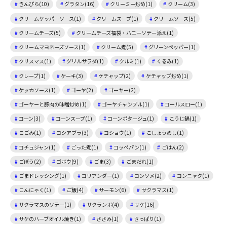
きんぴら(10)
グラタン(16)
クリーミー炒め(1)
クリーム(3)
クリームケッパーソース(1)
クリームスープ(1)
クリームソース(5)
クリームチーズ(5)
クリームチーズ福袋・ハニーソテー添え(1)
クリームマヨネーズソース(1)
クリーム煮(5)
グリーンペッパー(1)
クリスマス(1)
グリルサラダ(1)
クルミ(1)
くるみ(1)
クレープ(1)
ケーキ(3)
ケチャップ(2)
ケチャップ炒め(1)
ケッカソース(1)
ゴーヤ(2)
ゴーヤー(2)
ゴーヤーと豚肉の味噌炒め(1)
ゴーヤチャンプル(1)
コールスロー(1)
コーン(3)
コーンスープ(1)
コーンポタージュ(1)
こうじ鍋(1)
こごみ(1)
コシアブラ(3)
コショウ(1)
こしょうめし(1)
コチュジャン(1)
ごった煮(1)
コッペパン(1)
ごはん(2)
ごぼう(2)
ゴボウ(9)
ごま(3)
ごまだれ(1)
ごまドレッシング(1)
コリアンダー(1)
コンソメ(2)
コンニャク(1)
こんにゃく(1)
ご飯(4)
サーモン(6)
サクラマス(1)
サクラマスのソテー(1)
サクランボ(4)
サケ(16)
サケのハーブオイル焼き(1)
ささみ(1)
さっぱり(1)