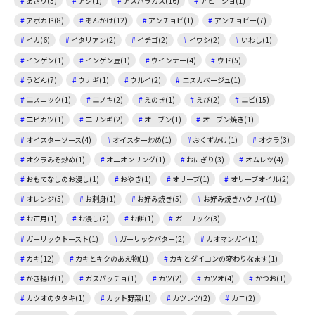
あさり(3)
アジ(1)
アスパラガス(16)
アヒージョ(1)
アボカド(8)
あんかけ(12)
アンチョビ(1)
アンチョビー(7)
イカ(6)
イタリアン(2)
イチゴ(2)
イワシ(2)
いわし(1)
インゲン(1)
インゲン豆(1)
ウインナー(4)
ウド(5)
うどん(7)
ウナギ(1)
ウルイ(2)
エスカベージュ(1)
エスニック(1)
エノキ(2)
えのき(1)
えび(2)
エビ(15)
エビカツ(1)
エリンギ(2)
オーブン(1)
オーブン焼き(1)
オイスターソース(4)
オイスター炒め(1)
おくずかけ(1)
オクラ(3)
オクラみそ炒め(1)
オニオンリング(1)
おにぎり(3)
オムレツ(4)
おもてなしのお浸し(1)
おやき(1)
オリーブ(1)
オリーブオイル(2)
オレンジ(5)
お刺身(1)
お好み焼き(5)
お好み焼きハクサイ(1)
お正月(1)
お浸し(2)
お餅(1)
ガーリック(3)
ガーリックトースト(1)
ガーリックバター(2)
カオマンガイ(1)
カキ(12)
カキとキクのあえ物(1)
カキとダイコンの変わりなます(1)
かき揚げ(1)
ガスパッチョ(1)
カツ(2)
カツオ(4)
かつお(1)
カツオのタタキ(1)
カット野菜(1)
カツレツ(2)
カニ(2)