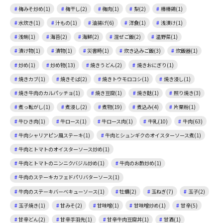
梅みそ炒め(1)
梅干し(2)
梅肉(1)
梨(2)
棒棒鶏(1)
水炊き(1)
汁もの(1)
油揚げ(6)
洋食(1)
浅漬け(1)
浅蜊(1)
海苔(2)
海鮮(2)
混ぜご飯(2)
温野菜(1)
漬け物(1)
漬物(1)
災害時(1)
炊き込みご飯(3)
炊飯器(1)
炒め(1)
炒め物(13)
焼きうどん(2)
焼きおにぎり(1)
焼きカブ(1)
焼きそば(2)
焼きトウモロコシ(1)
焼き浸し(1)
焼き牛肉のカルパッチョ(1)
焼き豆腐(1)
焼き麩(1)
照り焼き(3)
煮っ転がし(1)
煮浸し(2)
煮物(19)
煮込み(4)
片栗粉(1)
牛ひき肉(1)
牛ロース(1)
牛ロース肉(1)
牛乳(10)
牛肉(63)
牛肉シャリアピン風ステーキ(1)
牛肉とシュンギクのオイスターソース煮(1)
牛肉とトマトのオイスターソース炒め(1)
牛肉とトマトのニンニクバジル炒め(1)
牛肉のお酢炒め(1)
牛肉のステーキカフェドパリバターソース(1)
牛肉のステーキバーベキューソース(1)
牡蠣(2)
玉ねぎ(7)
玉子(2)
玉子焼き(1)
甘みそ(2)
甘味噌(1)
甘味噌炒め(1)
甘辛(5)
甘辛どん(2)
甘辛手羽先(1)
甘辛牛肉豆腐丼(1)
甘酒(1)