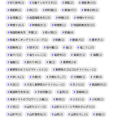
切り昆布(1)
刈屋ナシのサラダ(1)
南蛮(2)
南蛮漬け(3)
南蛮酢(2)
卵(17)
卵料理(1)
厚揚げ(7)
厚焼き卵(1)
台湾風(1)
吉田理恵先生(13)
味噌(13)
味噌かす汁(1)
味噌マヨ(1)
味噌焼き(1)
味噌煮(1)
味田和教先生(32)
味田和教先生 卒業(1)
和え物(1)
和風(4)
和風オニオングラタンスープ(1)
和食(1)
唐揚げ(2)
唐辛子(1)
回鍋肉(1)
団子(3)
坦々麺(1)
塩(1)
塩こうじ(5)
塩サバ(2)
塩ちゃんこ(1)
塩昆布(2)
塩焼き(1)
塩麴(1)
塩麹(1)
変わり丼(1)
夏(2)
夏野菜(14)
夏野菜のおうちピザトースト(1)
夏野菜のゴロゴロドライカレー(1)
大学いも(1)
大根(4)
大根おろし(7)
大根餅(1)
大葉(6)
大豆(1)
大豆と夏野菜のドライカレー(1)
天ぷら(2)
奥田政行(2)
奥田政行先生(6)
子供洋食(1)
孟宗(2)
宮城県(1)
寺泉トマトのプロヴァンス風(1)
寿司(1)
小エビ(1)
小松菜(1)
小豆(1)
山形セルリー(2)
山形セルリーと牛肉のきんぴら(1)
山形牛(1)
山形雪若丸(1)
山菜(3)
山菜おろし(1)
岩塩(1)