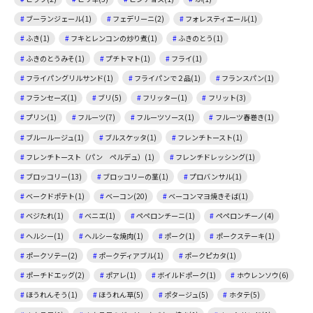
ブーランジェール(1)
フェデリーニ(2)
フォレスティエール(1)
ふき(1)
フキとレンコンの炒り煮(1)
ふきのとう(1)
ふきのとうみそ(1)
プチトマト(1)
フライ(1)
フライパングリルサンド(1)
フライパンで２品(1)
フランスパン(1)
フランセーズ(1)
ブリ(5)
フリッター(1)
フリット(3)
プリン(1)
フルーツ(7)
フルーツソース(1)
フルーツ春巻き(1)
ブルールージュ(1)
ブルスケッタ(1)
フレンチトースト(1)
フレンチトースト（パン ペルデュ）(1)
フレンチドレッシング(1)
ブロッコリー(13)
ブロッコリーの茎(1)
プロバンサル(1)
ベークドポテト(1)
ベーコン(20)
ベーコンマヨ焼きそば(1)
ベジたれ(1)
ベニエ(1)
ペペロンチーニ(1)
ペペロンチーノ(4)
ヘルシー(1)
ヘルシーな焼肉(1)
ポーク(1)
ポークステーキ(1)
ポークソテー(2)
ポークディアブル(1)
ポークピカタ(1)
ポーチドエッグ(2)
ポアレ(1)
ボイルドポーク(1)
ホウレンソウ(6)
ほうれんそう(1)
ほうれん草(5)
ポタージュ(5)
ホタテ(5)