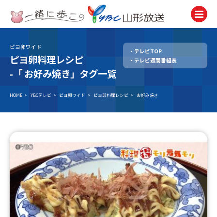
ピヨ卵ワイド
テレビTOP
テレビ
ピヨ卵料理レシピ
テレビ週間番組表
TV
-「
お好み焼き」タグ一覧
ラジオ
Radio
HOME
>
YBCテレビ
>
ピヨ卵ワイド
>
ピヨ卵料理レシピ
>
お好み焼き
ニュース
News
アナウンサー
Announcer
イベント
Event
試写会・プレゼント
Present