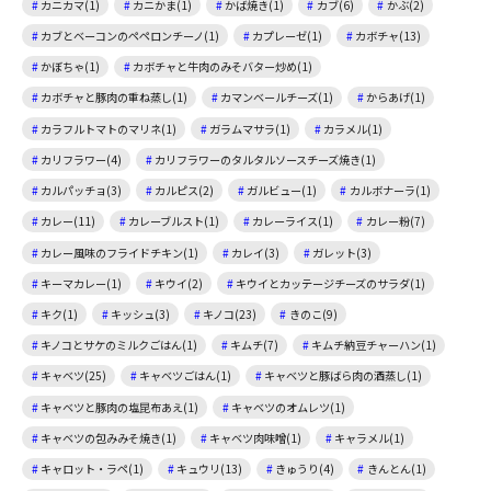
カニカマ(1)
カニかま(1)
かば焼き(1)
カブ(6)
かぶ(2)
カブとベーコンのペペロンチーノ(1)
カプレーゼ(1)
カボチャ(13)
かぼちゃ(1)
カボチャと牛肉のみそバター炒め(1)
カボチャと豚肉の重ね蒸し(1)
カマンベールチーズ(1)
からあげ(1)
カラフルトマトのマリネ(1)
ガラムマサラ(1)
カラメル(1)
カリフラワー(4)
カリフラワーのタルタルソースチーズ焼き(1)
カルパッチョ(3)
カルピス(2)
ガルビュー(1)
カルボナーラ(1)
カレー(11)
カレーブルスト(1)
カレーライス(1)
カレー粉(7)
カレー風味のフライドチキン(1)
カレイ(3)
ガレット(3)
キーマカレー(1)
キウイ(2)
キウイとカッテージチーズのサラダ(1)
キク(1)
キッシュ(3)
キノコ(23)
きのこ(9)
キノコとサケのミルクごはん(1)
キムチ(7)
キムチ納豆チャーハン(1)
キャベツ(25)
キャベツごはん(1)
キャベツと豚ばら肉の酒蒸し(1)
キャベツと豚肉の塩昆布あえ(1)
キャベツのオムレツ(1)
キャベツの包みみそ焼き(1)
キャベツ肉味噌(1)
キャラメル(1)
キャロット・ラペ(1)
キュウリ(13)
きゅうり(4)
きんとん(1)