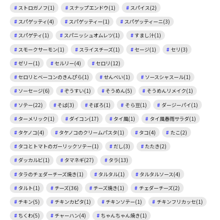
ストロガノフ(1)
スナップエンドウ(1)
スパイス(2)
スパゲッティ(4)
スパゲッティー(1)
スパゲッティーニ(3)
スパゲティ(1)
スパニッシュオムレツ(1)
すまし汁(1)
スモークサーモン(1)
スライスチーズ(1)
セージ(1)
セリ(3)
ゼリー(1)
セルリー(4)
セロリ(12)
セロリとベーコンのきんぴら(1)
せんべい(1)
ソースシャスール(1)
ソーセージ(6)
ぞうすい(1)
そうめん(5)
そうめんリメイク(1)
ソテー(22)
そば(3)
そぼろ(1)
そら豆(1)
ダージーパイ(1)
ターメリック(1)
ダイコン(17)
タイ風(1)
タイ風春雨サラダ(1)
タケノコ(4)
タケノコのクリームパスタ(1)
タコ(4)
たこ(2)
タコとトマトのガーリックソテー(1)
だし(3)
たたき(2)
ダッカルビ(1)
タマネギ(27)
タラ(13)
タラのチェダーチーズ焼き(1)
タルタル(1)
タルタルソース(4)
タルト(1)
チーズ(36)
チーズ焼き(1)
チェダーチーズ(2)
チキン(5)
チキンカピタ(1)
チキンソテー(1)
チキンフリカッセ(1)
ちくわ(5)
チャーハン(4)
ちゃんちゃん焼き(1)