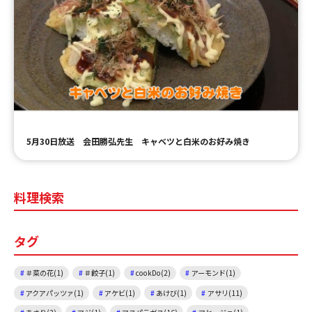
5月30日放送 会田勝弘先生 キャベツと白米のお好み焼き
料理検索
タグ
＃菜の花(1)
＃餃子(1)
cookDo(2)
アーモンド(1)
アクアパッツァ(1)
アケビ(1)
あけび(1)
アサリ(11)