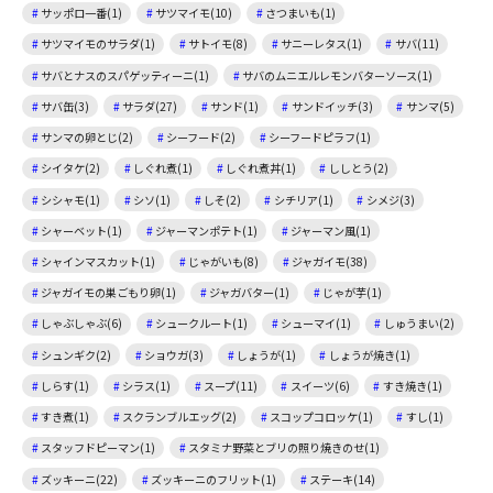
サッポロ一番(1)
サツマイモ(10)
さつまいも(1)
サツマイモのサラダ(1)
サトイモ(8)
サニーレタス(1)
サバ(11)
サバとナスのスパゲッティーニ(1)
サバのムニエルレモンバターソース(1)
サバ缶(3)
サラダ(27)
サンド(1)
サンドイッチ(3)
サンマ(5)
サンマの卵とじ(2)
シーフード(2)
シーフードピラフ(1)
シイタケ(2)
しぐれ煮(1)
しぐれ煮丼(1)
ししとう(2)
シシャモ(1)
シソ(1)
しそ(2)
シチリア(1)
シメジ(3)
シャーベット(1)
ジャーマンポテト(1)
ジャーマン風(1)
シャインマスカット(1)
じゃがいも(8)
ジャガイモ(38)
ジャガイモの巣ごもり卵(1)
ジャガバター(1)
じゃが芋(1)
しゃぶしゃぶ(6)
シュークルート(1)
シューマイ(1)
しゅうまい(2)
シュンギク(2)
ショウガ(3)
しょうが(1)
しょうが焼き(1)
しらす(1)
シラス(1)
スープ(11)
スイーツ(6)
すき焼き(1)
すき煮(1)
スクランブルエッグ(2)
スコップコロッケ(1)
すし(1)
スタッフドピーマン(1)
スタミナ野菜とブリの照り焼きのせ(1)
ズッキーニ(22)
ズッキーニのフリット(1)
ステーキ(14)