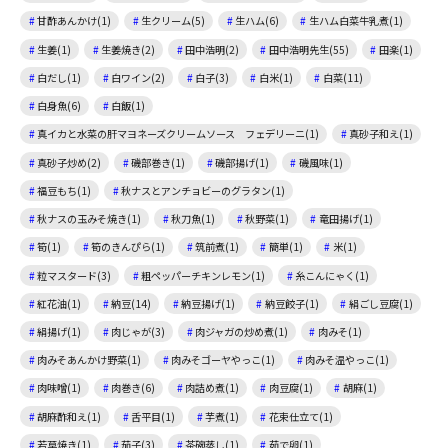
甘酢あんかけ(1)
生クリーム(5)
生ハム(6)
生ハム白菜牛乳煮(1)
生姜(1)
生姜焼き(2)
田中浩明(2)
田中浩明先生(55)
田楽(1)
白だし(1)
白ワイン(2)
白子(3)
白米(1)
白菜(11)
白身魚(6)
白飯(1)
真イカと水菜の肝マヨネーズクリームソース フェデリーニ(1)
真砂子和え(1)
真砂子炒め(2)
磯部巻き(1)
磯部揚げ(1)
磯風味(1)
福豆もち(1)
秋ナスとアンチョビーのグラタン(1)
秋ナスの玉みそ焼き(1)
秋刀魚(1)
秋野菜(1)
竜田揚げ(1)
筍(1)
筍のきんぴら(1)
筑前煮(1)
簡単(1)
米(1)
粒マスタード(3)
粗ペッパーチキンレモン(1)
糸こんにゃく(1)
紅花油(1)
納豆(14)
納豆揚げ(1)
納豆餃子(1)
絹ごし豆腐(1)
絹揚げ(1)
肉じゃが(3)
肉ジャガの炒め煮(1)
肉みそ(1)
肉みそあんかけ野菜(1)
肉みそゴーヤやっこ(1)
肉みそ温やっこ(1)
肉味噌(1)
肉巻き(6)
肉詰め煮(1)
肉豆腐(1)
胡麻(1)
胡麻酢和え(1)
舌平目(1)
芋煮(1)
花束仕立て(1)
若草焼き(1)
茄子(3)
茶碗蒸し(1)
茹で卵(1)