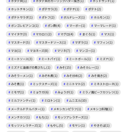
ホタテ貝(1)
ホタテ貝のガーリックバター焼き(1)
ホットサンド(1)
ホットチキン(1)
ポテサラ(3)
ポテチ(1)
ポテト(2)
ポテトサラダ(1)
ポトフ(2)
ボルドレーズ(1)
ホルモン(1)
ボンゴレビアンコ(1)
ポン酢(4)
マーボー(1)
マーマレード(1)
マイタケ(3)
マカロニ(2)
マグロ(4)
まぐろ(1)
マス(1)
マスタード(5)
マスタードソース(1)
マダラ(1)
マフィン(1)
マヨ(1)
マヨネーズ(8)
マリネ(7)
マンゴー(1)
ミートソース(3)
ミートパイ(1)
ミートボール(1)
ミズナ(1)
ミズナと油揚げの煮びたし(1)
みそ(15)
みそカレー(1)
みそラーメン(1)
みぞれ煮(1)
みそ炒め(2)
みそ焼き(2)
みそ煮(1)
ミックスチーズ(1)
ミニトマト(2)
ミネストローネ(1)
ミモザ(1)
ミョウガ(6)
みょうが(1)
ミラノ風ビーフカツレツ(1)
ミルファンティ(1)
ミロトン(1)
ムニエル(10)
メーテルドテルバター(1)
メキシカンピラフ(1)
メキシコ料理(1)
メンチカツ(1)
もち(1)
モッツアレラチーズ(1)
モッツァレラチーズ(1)
もやし(5)
モヤシ(1)
やきそば(1)