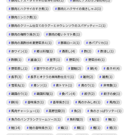
豚肉とナス・タマネギの甘みそ炒め(1)
豚肉とナスのポン酢炒め(1)
豚肉とハクサイのすき煮(1)
豚肉とハクサイの焼きしゃぶ(1)
豚肉ニンニク煮(1)
豚肉のクリーム仕立てのラグーとホウレンソウのスパゲッティーニ(1)
豚肉の梅照り焼き(1)
豚肉の軽いトマト煮(1)
豚肉の黒酢炒め夏野菜添え(1)
豚肩ロース(1)
赤パプリカ(1)
赤ワイン(1)
郷土料理(1)
酒蒸し(4)
酢(2)
酢浸し(1)
酢豚(1)
醤油(1)
里芋(1)
野菜(9)
野菜炒め(1)
野菜蒸し(1)
銀ザケのポアレ(1)
銀鮭(2)
鍋(4)
長ネギ(4)
長芋(3)
長芋とオクラの美味酢仕立て(1)
雑炊(2)
雑煮(1)
雪若丸(1)
青シソ(1)
青トマト(1)
青のり(1)
非常食(1)
韓国のり(1)
韓国料理(1)
食パン(4)
餃子(2)
餃子の皮(1)
餅(6)
香味焼き(1)
香草焼き(1)
馬のかみしめ(1)
馬肉(2)
馬肉チャーシュー(1)
高野豆腐(3)
魚(2)
魚のさっぱりソテー(1)
魚介のバンブランクリームソース(1)
魚料理(3)
鮎(1)
鮪(1)
鮭(14)
鮭の香味焼き(1)
鯖(1)
鯛(1)
鰹(1)
鱈(3)