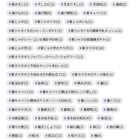
巻きずし(1)
干しエビ(1)
手まりずし(1)
手羽先(2)
挽肉(2)
揚げもの(1)
揚げ物(6)
揚げ野菜(1)
新キャベツ(1)
新じゃが(2)
新ジャガイモ(3)
新じゃがいも(1)
新ジャガイモのジャーマンポテト(1)
新ジャガイモの簡単牛乳キッシュ(1)
新じゃがとベーコンの真砂子炒め(1)
新ジャガの和風梅ポテト(1)
新じゃが芋(3)
新じゃが芋のサラダ(1)
新タマネギ(10)
新タマネギとジャパニーズペッパーフェデリーニ(1)
新タマネギと牛肉のチンジャオロース(1)
新タマネギと牛肉のみぞれ酢仕立て(1)
新タマネギのチーズ焼き(1)
新玉ねぎ(3)
旨辛(1)
昆布(1)
明太子(6)
春(2)
春キャベツ(12)
春キャベツと豚ばら肉のレンジ蒸し(1)
春キャベツと豚肉のウスターソース炒め(2)
春ニシン(1)
春ニラ(1)
春のサラダ(1)
春巻き(7)
春菊(1)
春野菜(3)
春雨(6)
木綿豆腐(1)
本木悦子先(1)
本木悦子先生(47)
枝豆(1)
柔らか煮(1)
柚子こしょう(1)
柳川風(1)
柿(1)
柿の種(1)
根菜(1)
桃(4)
桜エビ(1)
桜マス(1)
梅(9)