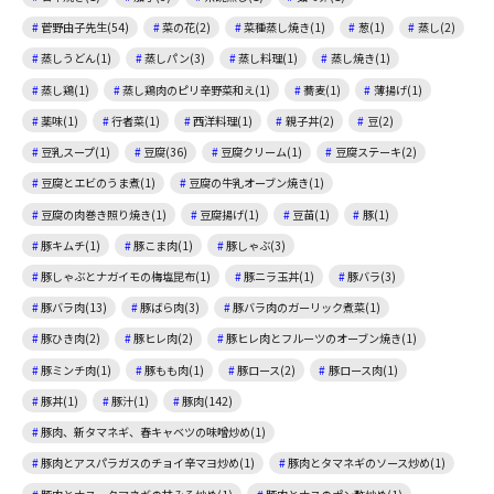
菅野由子先生(54)
菜の花(2)
菜種蒸し焼き(1)
葱(1)
蒸し(2)
蒸しうどん(1)
蒸しパン(3)
蒸し料理(1)
蒸し焼き(1)
蒸し鶏(1)
蒸し鶏肉のピリ辛野菜和え(1)
蕎麦(1)
薄揚げ(1)
薬味(1)
行者菜(1)
西洋料理(1)
親子丼(2)
豆(2)
豆乳スープ(1)
豆腐(36)
豆腐クリーム(1)
豆腐ステーキ(2)
豆腐とエビのうま煮(1)
豆腐の牛乳オーブン焼き(1)
豆腐の肉巻き照り焼き(1)
豆腐揚げ(1)
豆苗(1)
豚(1)
豚キムチ(1)
豚こま肉(1)
豚しゃぶ(3)
豚しゃぶとナガイモの梅塩昆布(1)
豚ニラ玉丼(1)
豚バラ(3)
豚バラ肉(13)
豚ばら肉(3)
豚バラ肉のガーリック煮菜(1)
豚ひき肉(2)
豚ヒレ肉(2)
豚ヒレ肉とフルーツのオーブン焼き(1)
豚ミンチ肉(1)
豚もも肉(1)
豚ロース(2)
豚ロース肉(1)
豚丼(1)
豚汁(1)
豚肉(142)
豚肉、新タマネギ、春キャベツの味噌炒め(1)
豚肉とアスパラガスのチョイ辛マヨ炒め(1)
豚肉とタマネギのソース炒め(1)