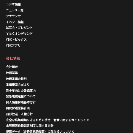
ラジオ情報
ニュース一覧
アナウンサー
イベント情報
試写会・プレゼント
ＹＢＣオンデマンド
YBCトピックス
YBCアプリ
会社情報
会社概要
放送基準
放送番組の種別
番組審議会だより
青少年向けの番組案内
緊急地震速報について
個人情報保護基本方針
国民保護業務計画
山形放送 人権方針
安全な職場環境を守るための接待・会食に関するガイドライン
未管理著作物裁定制度に関する方針
視聴データ（非特定視聴履歴）の取り扱いについて