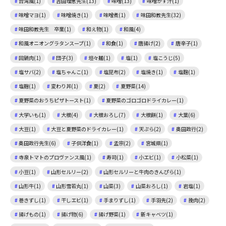
台湾風(1)
吉田理恵先生(13)
味噌(13)
味噌かす汁(1)
味噌マヨ(1)
味噌焼き(1)
味噌煮(1)
味田和教先生(32)
味田和教先生 卒業(1)
和え物(1)
和風(4)
和風オニオングラタンスープ(1)
和食(1)
唐揚げ(2)
唐辛子(1)
回鍋肉(1)
団子(3)
坦々麺(1)
塩(1)
塩こうじ(5)
塩サバ(2)
塩ちゃんこ(1)
塩昆布(2)
塩焼き(1)
塩麴(1)
塩麹(1)
変わり丼(1)
夏(2)
夏野菜(14)
夏野菜のおうちピザトースト(1)
夏野菜のゴロゴロドライカレー(1)
大学いも(1)
大根(4)
大根おろし(7)
大根餅(1)
大葉(6)
大豆(1)
大豆と夏野菜のドライカレー(1)
天ぷら(2)
奥田政行(2)
奥田政行先生(6)
子供洋食(1)
孟宗(2)
宮城県(1)
寺泉トマトのプロヴァンス風(1)
寿司(1)
小エビ(1)
小松菜(1)
小豆(1)
山形セルリー(2)
山形セルリーと牛肉のきんぴら(1)
山形牛(1)
山形雪若丸(1)
山菜(3)
山菜おろし(1)
岩塩(1)
巻きずし(1)
干しエビ(1)
手まりずし(1)
手羽先(2)
挽肉(2)
揚げもの(1)
揚げ物(6)
揚げ野菜(1)
新キャベツ(1)