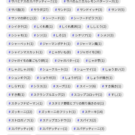
サバとナスのスパゲッティーニ(1)
サバのムニエルレモンバターソース(1)
サバ缶(3)
サラダ(27)
サンド(1)
サンドイッチ(3)
サンマ(5)
サンマの卵とじ(2)
シーフード(2)
シーフードピラフ(1)
シイタケ(2)
しぐれ煮(1)
しぐれ煮丼(1)
ししとう(2)
シシャモ(1)
シソ(1)
しそ(2)
シチリア(1)
シメジ(3)
シャーベット(1)
ジャーマンポテト(1)
ジャーマン風(1)
シャインマスカット(1)
じゃがいも(8)
ジャガイモ(38)
ジャガイモの巣ごもり卵(1)
ジャガバター(1)
じゃが芋(1)
しゃぶしゃぶ(6)
シュークルート(1)
シューマイ(1)
しゅうまい(2)
シュンギク(2)
ショウガ(3)
しょうが(1)
しょうが焼き(1)
しらす(1)
シラス(1)
スープ(11)
スイーツ(6)
すき焼き(1)
すき煮(1)
スクランブルエッグ(2)
スコップコロッケ(1)
すし(1)
スタッフドピーマン(1)
スタミナ野菜とブリの照り焼きのせ(1)
ズッキーニ(22)
ズッキーニのフリット(1)
ステーキ(14)
ストロガノフ(1)
スナップエンドウ(1)
スパイス(2)
スパゲッティ(4)
スパゲッティー(1)
スパゲッティーニ(3)