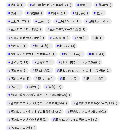
蒸し鶏(1)
蒸し鶏肉のピリ辛野菜和え(1)
蕎麦(1)
薄揚げ(1)
薬味(1)
行者菜(1)
西洋料理(1)
親子丼(2)
豆(2)
豆乳スープ(1)
豆腐(36)
豆腐クリーム(1)
豆腐ステーキ(2)
豆腐とエビのうま煮(1)
豆腐の牛乳オーブン焼き(1)
豆腐の肉巻き照り焼き(1)
豆腐揚げ(1)
豆苗(1)
豚(1)
豚キムチ(1)
豚こま肉(1)
豚しゃぶ(3)
豚しゃぶとナガイモの梅塩昆布(1)
豚ニラ玉丼(1)
豚バラ(3)
豚バラ肉(13)
豚ばら肉(3)
豚バラ肉のガーリック煮菜(1)
豚ひき肉(2)
豚ヒレ肉(2)
豚ヒレ肉とフルーツのオーブン焼き(1)
豚ミンチ肉(1)
豚もも肉(1)
豚ロース(2)
豚ロース肉(1)
豚丼(1)
豚汁(1)
豚肉(142)
豚肉、新タマネギ、春キャベツの味噌炒め(1)
豚肉とアスパラガスのチョイ辛マヨ炒め(1)
豚肉とタマネギのソース炒め(1)
豚肉とナス・タマネギの甘みそ炒め(1)
豚肉とナスのポン酢炒め(1)
豚肉とハクサイのすき煮(1)
豚肉とハクサイの焼きしゃぶ(1)
豚肉ニンニク煮(1)