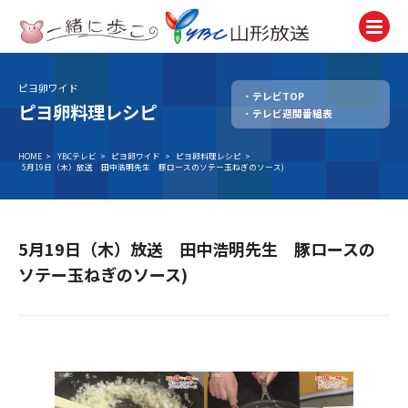
ピヨ卵ワイド
テレビTOP
テレビ
ピヨ卵料理レシピ
テレビ週間番組表
TV
ラジオ
HOME
>
YBCテレビ
>
ピヨ卵ワイド
>
ピヨ卵料理レシピ
>
5月19日（木）放送 田中浩明先生 豚ロースのソテー玉ねぎのソース)
Radio
ニュース
News
5月19日（木）放送 田中浩明先生 豚ロースの
アナウンサー
ソテー玉ねぎのソース)
Announcer
イベント
Event
試写会・プレゼント
Present