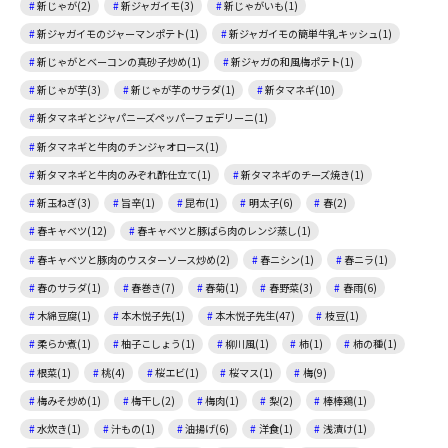
新じゃが(2)
新ジャガイモ(3)
新じゃがいも(1)
新ジャガイモのジャーマンポテト(1)
新ジャガイモの簡単牛乳キッシュ(1)
新じゃがとベーコンの真砂子炒め(1)
新ジャガの和風梅ポテト(1)
新じゃが芋(3)
新じゃが芋のサラダ(1)
新タマネギ(10)
新タマネギとジャパニーズペッパーフェデリーニ(1)
新タマネギと牛肉のチンジャオロース(1)
新タマネギと牛肉のみぞれ酢仕立て(1)
新タマネギのチーズ焼き(1)
新玉ねぎ(3)
旨辛(1)
昆布(1)
明太子(6)
春(2)
春キャベツ(12)
春キャベツと豚ばら肉のレンジ蒸し(1)
春キャベツと豚肉のウスターソース炒め(2)
春ニシン(1)
春ニラ(1)
春のサラダ(1)
春巻き(7)
春菊(1)
春野菜(3)
春雨(6)
木綿豆腐(1)
本木悦子先(1)
本木悦子先生(47)
枝豆(1)
柔らか煮(1)
柚子こしょう(1)
柳川風(1)
柿(1)
柿の種(1)
根菜(1)
桃(4)
桜エビ(1)
桜マス(1)
梅(9)
梅みそ炒め(1)
梅干し(2)
梅肉(1)
梨(2)
棒棒鶏(1)
水炊き(1)
汁もの(1)
油揚げ(6)
洋食(1)
浅漬け(1)