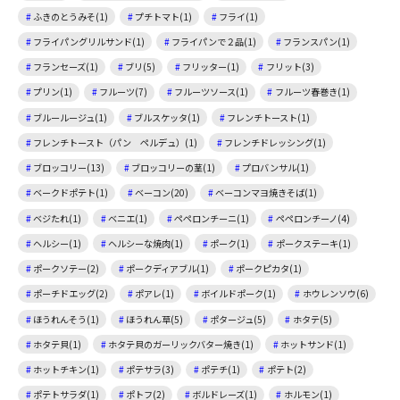
ふきのとうみそ(1)
プチトマト(1)
フライ(1)
フライパングリルサンド(1)
フライパンで２品(1)
フランスパン(1)
フランセーズ(1)
ブリ(5)
フリッター(1)
フリット(3)
プリン(1)
フルーツ(7)
フルーツソース(1)
フルーツ春巻き(1)
ブルールージュ(1)
ブルスケッタ(1)
フレンチトースト(1)
フレンチトースト（パン ペルデュ）(1)
フレンチドレッシング(1)
ブロッコリー(13)
ブロッコリーの茎(1)
プロバンサル(1)
ベークドポテト(1)
ベーコン(20)
ベーコンマヨ焼きそば(1)
ベジたれ(1)
ベニエ(1)
ペペロンチーニ(1)
ペペロンチーノ(4)
ヘルシー(1)
ヘルシーな焼肉(1)
ポーク(1)
ポークステーキ(1)
ポークソテー(2)
ポークディアブル(1)
ポークピカタ(1)
ポーチドエッグ(2)
ポアレ(1)
ボイルドポーク(1)
ホウレンソウ(6)
ほうれんそう(1)
ほうれん草(5)
ポタージュ(5)
ホタテ(5)
ホタテ貝(1)
ホタテ貝のガーリックバター焼き(1)
ホットサンド(1)
ホットチキン(1)
ポテサラ(3)
ポテチ(1)
ポテト(2)
ポテトサラダ(1)
ポトフ(2)
ボルドレーズ(1)
ホルモン(1)