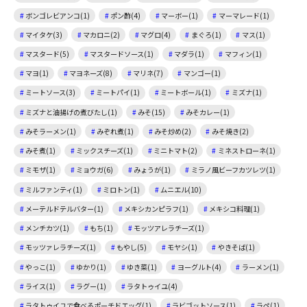
ボンゴレビアンコ(1)
ポン酢(4)
マーボー(1)
マーマレード(1)
マイタケ(3)
マカロニ(2)
マグロ(4)
まぐろ(1)
マス(1)
マスタード(5)
マスタードソース(1)
マダラ(1)
マフィン(1)
マヨ(1)
マヨネーズ(8)
マリネ(7)
マンゴー(1)
ミートソース(3)
ミートパイ(1)
ミートボール(1)
ミズナ(1)
ミズナと油揚げの煮びたし(1)
みそ(15)
みそカレー(1)
みそラーメン(1)
みぞれ煮(1)
みそ炒め(2)
みそ焼き(2)
みそ煮(1)
ミックスチーズ(1)
ミニトマト(2)
ミネストローネ(1)
ミモザ(1)
ミョウガ(6)
みょうが(1)
ミラノ風ビーフカツレツ(1)
ミルファンティ(1)
ミロトン(1)
ムニエル(10)
メーテルドテルバター(1)
メキシカンピラフ(1)
メキシコ料理(1)
メンチカツ(1)
もち(1)
モッツアレラチーズ(1)
モッツァレラチーズ(1)
もやし(5)
モヤシ(1)
やきそば(1)
やっこ(1)
ゆかり(1)
ゆき菜(1)
ヨーグルト(4)
ラーメン(1)
ライス(1)
ラグー(1)
ラタトゥイユ(4)
ラタトゥイユで食べるポーチドエッグ(1)
ラビゴットソース(1)
ラペ(1)