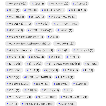
バケットピザ(1)
バジル(4)
バジルソース(2)
パスタ(24)
パセリ(1)
バター(8)
バターしょうゆ(1)
バター焼き(1)
バター醤油(3)
はちみつ(1)
ハッシュドオニオン(1)
ハッシュドビーフ(1)
バナナ(1)
ハニーマスタード(1)
パプリカ(12)
パプリカパウダー(1)
ハマグリ(1)
ハマグリと菜の花のビアンコ(1)
ハム(3)
ハム・ソーセージの薬味ソース炒め(1)
ハヤシライス(2)
バルサミコソース(1)
ハロウィン(1)
パン(7)
パンナコッタ(1)
ハンバーグ(3)
はんぺん(4)
パン粉(2)
ビーフ(1)
ビーフン(3)
ピーマン(9)
ピーマンとひき肉の炒め物(1)
ビール(1)
ビアンコ(1)
ピカタ(1)
ひき肉(11)
ピクルス(1)
ピザ(4)
ひじき(2)
ひじきと大豆の煮物(1)
ビスケット(1)
ひっぱりうどん(1)
ビネガー(1)
ビビンバ(1)
ピヨ卵(35)
ピラフ(2)
ピリ辛(5)
ピンチョス(1)
ふ(1)
ブーランジェール(1)
フェデリーニ(2)
フォレスティエール(1)
ふき(1)
フキとレンコンの炒り煮(1)
ふきのとう(1)