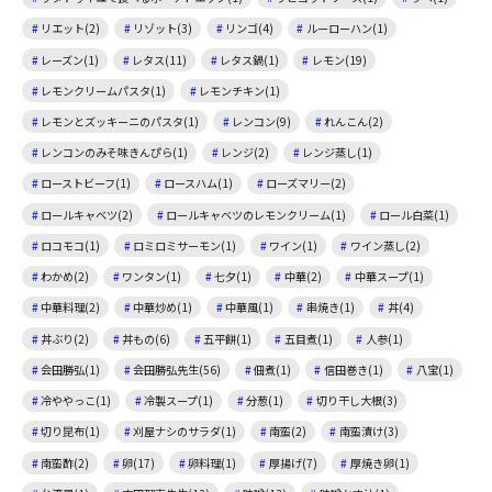
リエット(2)
リゾット(3)
リンゴ(4)
ルーローハン(1)
レーズン(1)
レタス(11)
レタス鍋(1)
レモン(19)
レモンクリームパスタ(1)
レモンチキン(1)
レモンとズッキーニのパスタ(1)
レンコン(9)
れんこん(2)
レンコンのみそ味きんぴら(1)
レンジ(2)
レンジ蒸し(1)
ローストビーフ(1)
ロースハム(1)
ローズマリー(2)
ロールキャベツ(2)
ロールキャベツのレモンクリーム(1)
ロール白菜(1)
ロコモコ(1)
ロミロミサーモン(1)
ワイン(1)
ワイン蒸し(2)
わかめ(2)
ワンタン(1)
七夕(1)
中華(2)
中華スープ(1)
中華料理(2)
中華炒め(1)
中華風(1)
串焼き(1)
丼(4)
丼ぶり(2)
丼もの(6)
五平餅(1)
五目煮(1)
人参(1)
会田勝弘(1)
会田勝弘先生(56)
佃煮(1)
信田巻き(1)
八宝(1)
冷ややっこ(1)
冷製スープ(1)
分葱(1)
切り干し大根(3)
切り昆布(1)
刈屋ナシのサラダ(1)
南蛮(2)
南蛮漬け(3)
南蛮酢(2)
卵(17)
卵料理(1)
厚揚げ(7)
厚焼き卵(1)