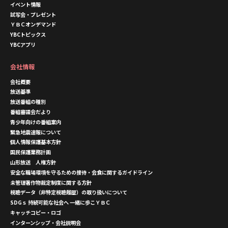
イベント情報
試写会・プレゼント
ＹＢＣオンデマンド
YBCトピックス
YBCアプリ
会社情報
会社概要
放送基準
放送番組の種別
番組審議会だより
青少年向けの番組案内
緊急地震速報について
個人情報保護基本方針
国民保護業務計画
山形放送 人権方針
安全な職場環境を守るための接待・会食に関するガイドライン
未管理著作物裁定制度に関する方針
視聴データ（非特定視聴履歴）の取り扱いについて
SDGｓ 持続可能な社会へ 一緒に歩こＹＢＣ
キャッチコピー・ロゴ
インターンシップ・会社説明会