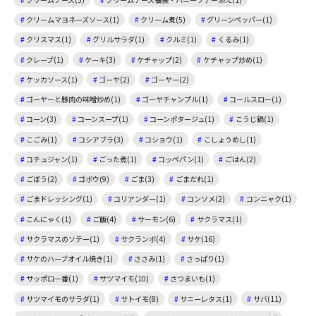
クリームマヨネーズソース(1)
クリーム煮(5)
グリーンペッパー(1)
クリスマス(1)
グリルサラダ(1)
クルミ(1)
くるみ(1)
クレープ(1)
ケーキ(3)
ケチャップ(2)
ケチャップ炒め(1)
ケッカソース(1)
ゴーヤ(2)
ゴーヤー(2)
ゴーヤーと豚肉の味噌炒め(1)
ゴーヤチャンプル(1)
コールスロー(1)
コーン(3)
コーンスープ(1)
コーンポタージュ(1)
こうじ鍋(1)
こごみ(1)
コシアブラ(3)
コショウ(1)
こしょうめし(1)
コチュジャン(1)
ごった煮(1)
コッペパン(1)
ごはん(2)
ごぼう(2)
ゴボウ(9)
ごま(3)
ごまだれ(1)
ごまドレッシング(1)
コリアンダー(1)
コンソメ(2)
コンニャク(1)
こんにゃく(1)
ご飯(4)
サーモン(6)
サクラマス(1)
サクラマスのソテー(1)
サクランボ(4)
サケ(16)
サケのハーブオイル焼き(1)
ささみ(1)
さっぱり(1)
サッポロ一番(1)
サツマイモ(10)
さつまいも(1)
サツマイモのサラダ(1)
サトイモ(8)
サニーレタス(1)
サバ(11)