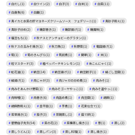
白だし(1)
白ワイン(2)
白子(3)
白米(1)
白菜(11)
白身魚(6)
白飯(1)
真イカと水菜の肝マヨネーズクリームソース フェデリーニ(1)
真砂子和え(1)
真砂子炒め(2)
磯部巻き(1)
磯部揚げ(1)
磯風味(1)
福豆もち(1)
秋ナスとアンチョビーのグラタン(1)
秋ナスの玉みそ焼き(1)
秋刀魚(1)
秋野菜(1)
竜田揚げ(1)
筍(1)
筍のきんぴら(1)
筑前煮(1)
簡単(1)
米(1)
粒マスタード(3)
粗ペッパーチキンレモン(1)
糸こんにゃく(1)
紅花油(1)
納豆(14)
納豆揚げ(1)
納豆餃子(1)
絹ごし豆腐(1)
絹揚げ(1)
肉じゃが(3)
肉ジャガの炒め煮(1)
肉みそ(1)
肉みそあんかけ野菜(1)
肉みそゴーヤやっこ(1)
肉みそ温やっこ(1)
肉味噌(1)
肉巻き(6)
肉詰め煮(1)
肉豆腐(1)
胡麻(1)
胡麻酢和え(1)
舌平目(1)
芋煮(1)
花束仕立て(1)
若草焼き(1)
茄子(3)
茶碗蒸し(1)
茹で卵(1)
菅野由子先生(54)
菜の花(2)
菜種蒸し焼き(1)
葱(1)
蒸し(2)
蒸しうどん(1)
蒸しパン(3)
蒸し料理(1)
蒸し焼き(1)