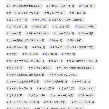
カボチャと豚肉の重ね蒸し(1)
カマンベールチーズ(1)
からあげ(1)
カラフルトマトのマリネ(1)
ガラムマサラ(1)
カラメル(1)
カリフラワー(4)
カリフラワーのタルタルソースチーズ焼き(1)
カルパッチョ(3)
カルピス(2)
ガルビュー(1)
カルボナーラ(1)
カレー(11)
カレーブルスト(1)
カレーライス(1)
カレー粉(7)
カレー風味のフライドチキン(1)
カレイ(3)
ガレット(3)
キーマカレー(1)
キウイ(2)
キウイとカッテージチーズのサラダ(1)
キク(1)
キッシュ(3)
キノコ(23)
きのこ(9)
キノコとサケのミルクごはん(1)
キムチ(7)
キムチ納豆チャーハン(1)
キャベツ(25)
キャベツごはん(1)
キャベツと豚ばら肉の酒蒸し(1)
キャベツと豚肉の塩昆布あえ(1)
キャベツのオムレツ(1)
キャベツの包みみそ焼き(1)
キャベツ肉味噌(1)
キャラメル(1)
キャロット・ラペ(1)
キュウリ(13)
きゅうり(4)
きんとん(1)
きんぴら(10)
グラタン(16)
クリーミー炒め(1)
クリーム(3)
クリームケッパーソース(1)
クリームスープ(1)
クリームソース(5)
クリームチーズ(5)
クリームチーズ福袋・ハニーソテー添え(1)