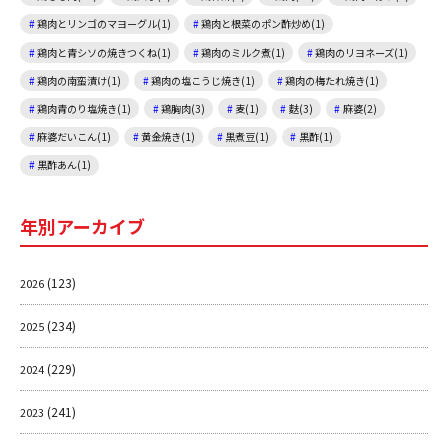
鶏肉とリンゴのマヨーグル(1)
鶏肉と根菜のポン酢炒め(1)
鶏肉と青シソの焼きつくね(1)
鶏肉のミルク煮(1)
鶏肉のリヨネーズ(1)
鶏肉の南蛮漬け(1)
鶏肉の塩こうじ焼き(1)
鶏肉の梅たれ焼き(1)
鶏肉青のり塩焼き(1)
鶏胸肉(3)
麦(1)
麩(3)
麻婆(2)
麻婆だいこん(1)
黄金焼き(1)
黒煮豆(1)
黒酢(1)
黒酢あん(1)
年別アーカイブ
(123)
2026
(234)
2025
(229)
2024
(241)
2023