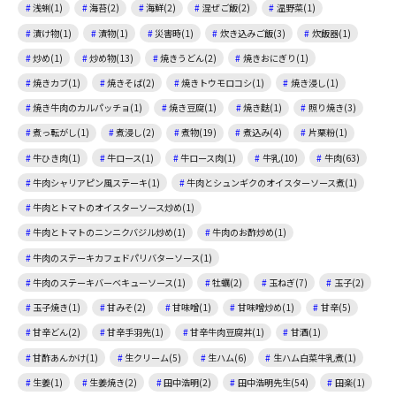
浅蜊(1)
海苔(2)
海鮮(2)
混ぜご飯(2)
温野菜(1)
漬け物(1)
漬物(1)
災害時(1)
炊き込みご飯(3)
炊飯器(1)
炒め(1)
炒め物(13)
焼きうどん(2)
焼きおにぎり(1)
焼きカブ(1)
焼きそば(2)
焼きトウモロコシ(1)
焼き浸し(1)
焼き牛肉のカルパッチョ(1)
焼き豆腐(1)
焼き麩(1)
照り焼き(3)
煮っ転がし(1)
煮浸し(2)
煮物(19)
煮込み(4)
片栗粉(1)
牛ひき肉(1)
牛ロース(1)
牛ロース肉(1)
牛乳(10)
牛肉(63)
牛肉シャリアピン風ステーキ(1)
牛肉とシュンギクのオイスターソース煮(1)
牛肉とトマトのオイスターソース炒め(1)
牛肉とトマトのニンニクバジル炒め(1)
牛肉のお酢炒め(1)
牛肉のステーキカフェドパリバターソース(1)
牛肉のステーキバーベキューソース(1)
牡蠣(2)
玉ねぎ(7)
玉子(2)
玉子焼き(1)
甘みそ(2)
甘味噌(1)
甘味噌炒め(1)
甘辛(5)
甘辛どん(2)
甘辛手羽先(1)
甘辛牛肉豆腐丼(1)
甘酒(1)
甘酢あんかけ(1)
生クリーム(5)
生ハム(6)
生ハム白菜牛乳煮(1)
生姜(1)
生姜焼き(2)
田中浩明(2)
田中浩明先生(54)
田楽(1)