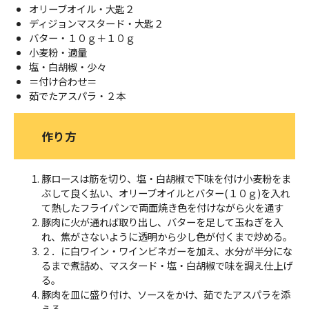
オリーブオイル・大匙２
ディジョンマスタード・大匙２
バター・１０ｇ＋１０ｇ
小麦粉・適量
塩・白胡椒・少々
＝付け合わせ＝
茹でたアスパラ・２本
作り方
豚ロースは筋を切り、塩・白胡椒で下味を付け小麦粉をま
ぶして良く払い、オリーブオイルとバター(１０ｇ)を入れ
て熱したフライパンで両面焼き色を付けながら火を通す
豚肉に火が通れば取り出し、バターを足して玉ねぎを入
れ、焦がさないように透明から少し色が付くまで炒める。
２．に白ワイン・ワインビネガーを加え、水分が半分にな
るまで煮詰め、マスタード・塩・白胡椒で味を調え仕上げ
る。
豚肉を皿に盛り付け、ソースをかけ、茹でたアスパラを添
える。