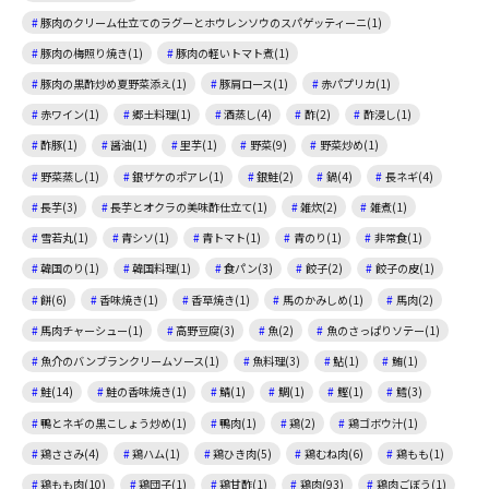
豚肉のクリーム仕立てのラグーとホウレンソウのスパゲッティーニ(1)
豚肉の梅照り焼き(1)
豚肉の軽いトマト煮(1)
豚肉の黒酢炒め夏野菜添え(1)
豚肩ロース(1)
赤パプリカ(1)
赤ワイン(1)
郷土料理(1)
酒蒸し(4)
酢(2)
酢浸し(1)
酢豚(1)
醤油(1)
里芋(1)
野菜(9)
野菜炒め(1)
野菜蒸し(1)
銀ザケのポアレ(1)
銀鮭(2)
鍋(4)
長ネギ(4)
長芋(3)
長芋とオクラの美味酢仕立て(1)
雑炊(2)
雑煮(1)
雪若丸(1)
青シソ(1)
青トマト(1)
青のり(1)
非常食(1)
韓国のり(1)
韓国料理(1)
食パン(3)
餃子(2)
餃子の皮(1)
餅(6)
香味焼き(1)
香草焼き(1)
馬のかみしめ(1)
馬肉(2)
馬肉チャーシュー(1)
高野豆腐(3)
魚(2)
魚のさっぱりソテー(1)
魚介のバンブランクリームソース(1)
魚料理(3)
鮎(1)
鮪(1)
鮭(14)
鮭の香味焼き(1)
鯖(1)
鯛(1)
鰹(1)
鱈(3)
鴨とネギの黒こしょう炒め(1)
鴨肉(1)
鶏(2)
鶏ゴボウ汁(1)
鶏ささみ(4)
鶏ハム(1)
鶏ひき肉(5)
鶏むね肉(6)
鶏もも(1)
鶏もも肉(10)
鶏団子(1)
鶏甘酢(1)
鶏肉(93)
鶏肉ごぼう(1)