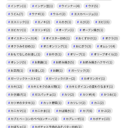
インゲン(1)
インゲン豆(1)
ウインナー(4)
ウド(5)
うどん(7)
ウナギ(1)
ウルイ(2)
エスカベージュ(1)
エスニック(1)
エノキ(2)
えのき(1)
えび(2)
エビ(15)
エビカツ(1)
エリンギ(2)
オーブン(1)
オーブン焼き(1)
オイスターソース(4)
オイスター炒め(1)
おくずかけ(1)
オクラ(3)
オクラみそ炒め(1)
オニオンリング(1)
おにぎり(3)
オムレツ(4)
おもてなしのお浸し(1)
おやき(1)
オリーブ(1)
オリーブオイル(2)
オレンジ(5)
お刺身(1)
お好み焼き(5)
お好み焼きハクサイ(1)
お正月(1)
お浸し(2)
お餅(1)
ガーリック(3)
ガーリックトースト(1)
ガーリックバター(2)
カオマンガイ(1)
カキ(12)
カキとキクのあえ物(1)
カキとダイコンの変わりなます(1)
かき揚げ(1)
ガスパッチョ(1)
カツ(2)
カツオ(4)
かつお(1)
カツオのタタキ(1)
カット野菜(1)
カツレツ(2)
カニ(2)
カニカマ(1)
カニかま(1)
かば焼き(1)
カブ(6)
かぶ(2)
カブとベーコンのペペロンチーノ(1)
カプレーゼ(1)
カボチャ(13)
かぼちゃ(1)
カボチャと牛肉のみそバター炒め(1)