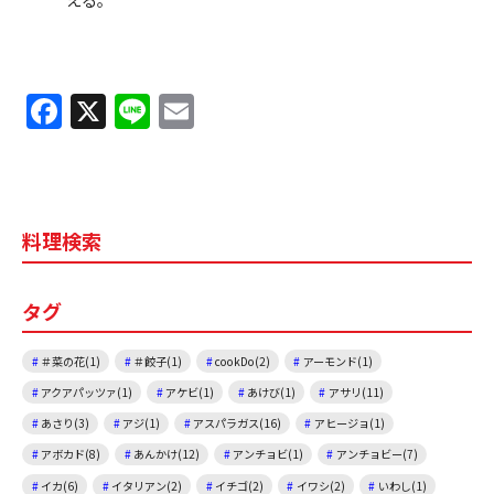
F
X
Li
E
a
n
m
c
e
ai
e
l
料理検索
b
o
タグ
o
k
＃菜の花(1)
＃餃子(1)
cookDo(2)
アーモンド(1)
アクアパッツァ(1)
アケビ(1)
あけび(1)
アサリ(11)
あさり(3)
アジ(1)
アスパラガス(16)
アヒージョ(1)
アボカド(8)
あんかけ(12)
アンチョビ(1)
アンチョビー(7)
イカ(6)
イタリアン(2)
イチゴ(2)
イワシ(2)
いわし(1)