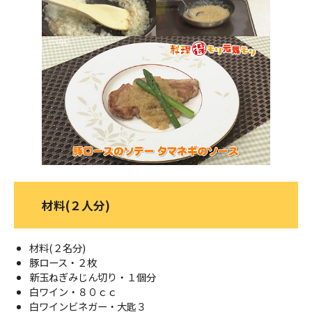
ＹＢＣオンデマンド
やまがた情熱市場
材料(２人分)
材料(２名分)
豚ロース・２枚
新玉ねぎみじん切り・１個分
白ワイン・８０ｃｃ
白ワインビネガー・大匙３