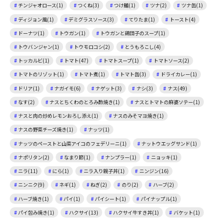
チンジャオロース(1)
つくね(3)
つけ麺(1)
ツナ(2)
ツナ缶(1)
ディジョン風(1)
デミグラスソース(3)
てりたま(1)
トースト(4)
ドーナツ(1)
トウガン(1)
トウガンと鶏団子のスープ(1)
トウバンジャン(1)
トウモロコシ(2)
とうもろこし(4)
トッカルビ(1)
トマト(47)
トマトスープ(1)
トマトソース(2)
トマトのリゾット(1)
トマト煮(1)
トマト缶(3)
ドライカレー(1)
ドリア(1)
ナガイモ(6)
ナゲット(3)
ナシ(3)
ナス(49)
なす(2)
ナスとちくわのとろみ酢焼き(1)
ナスとトマトの麻婆ソテー(1)
ナスと肉の炒めレモンおろし添え(1)
ナスのみそマヨ焼き(1)
ナスの野菜チーズ焼き(1)
ナッツ(1)
ナッツのペーストと山菜アイコのフェデリーニ(1)
ナットウエッグサンド(1)
ナポリタン(2)
なまり節(1)
ナンプラー(1)
ニョッキ(1)
ニラ(11)
にら(1)
ニラ入り親子丼(1)
ニンジン(16)
ニンニク(9)
ネギ(1)
ねぎ(2)
のり(2)
ハーブ(2)
ハーブ焼き(1)
パイ(1)
パイシート(1)
パイナップル(1)
パイ包み焼き(1)
ハクサイ(13)
ハクサイ牛すき丼(1)
バケット(1)