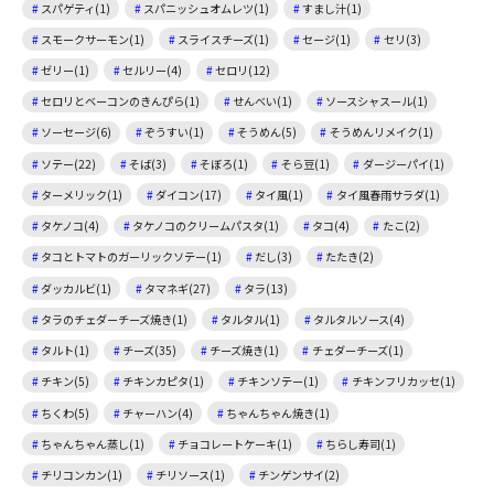
スパゲティ(1)
スパニッシュオムレツ(1)
すまし汁(1)
スモークサーモン(1)
スライスチーズ(1)
セージ(1)
セリ(3)
ゼリー(1)
セルリー(4)
セロリ(12)
セロリとベーコンのきんぴら(1)
せんべい(1)
ソースシャスール(1)
ソーセージ(6)
ぞうすい(1)
そうめん(5)
そうめんリメイク(1)
ソテー(22)
そば(3)
そぼろ(1)
そら豆(1)
ダージーパイ(1)
ターメリック(1)
ダイコン(17)
タイ風(1)
タイ風春雨サラダ(1)
タケノコ(4)
タケノコのクリームパスタ(1)
タコ(4)
たこ(2)
タコとトマトのガーリックソテー(1)
だし(3)
たたき(2)
ダッカルビ(1)
タマネギ(27)
タラ(13)
タラのチェダーチーズ焼き(1)
タルタル(1)
タルタルソース(4)
タルト(1)
チーズ(35)
チーズ焼き(1)
チェダーチーズ(1)
チキン(5)
チキンカピタ(1)
チキンソテー(1)
チキンフリカッセ(1)
ちくわ(5)
チャーハン(4)
ちゃんちゃん焼き(1)
ちゃんちゃん蒸し(1)
チョコレートケーキ(1)
ちらし寿司(1)
チリコンカン(1)
チリソース(1)
チンゲンサイ(2)