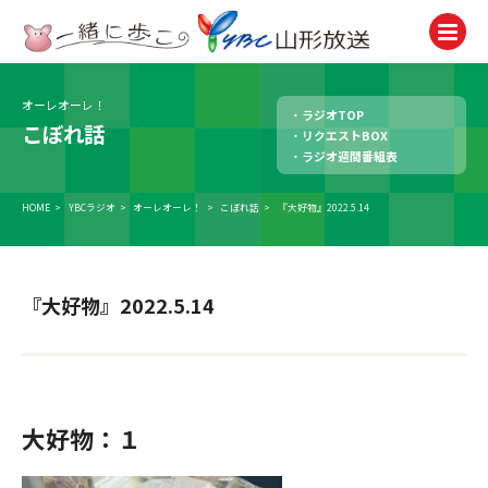
オーレオーレ！
ラジオTOP
テレビ
こぼれ話
リクエストBOX
TV
ラジオ週間番組表
ラジオ
Radio
HOME
>
YBCラジオ
>
オーレオーレ！
>
こぼれ話
>
『大好物』2022.5.14
ニュース
News
『大好物』2022.5.14
アナウンサー
Announcer
イベント
Event
大好物：１
試写会・プレゼント
Present