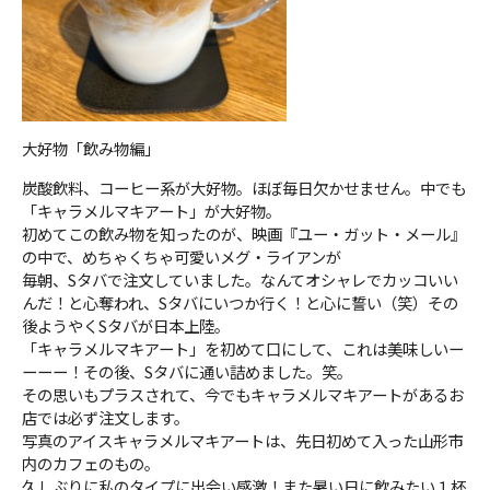
大好物「飲み物編」
炭酸飲料、コーヒー系が大好物。ほぼ毎日欠かせません。中でも
「キャラメルマキアート」が大好物。
初めてこの飲み物を知ったのが、映画『ユー・ガット・メール』
の中で、めちゃくちゃ可愛いメグ・ライアンが
毎朝、Sタバで注文していました。なんてオシャレでカッコいい
んだ！と心奪われ、Sタバにいつか行く！と心に誓い（笑）その
後ようやくSタバが日本上陸。
「キャラメルマキアート」を初めて口にして、これは美味しいー
ーーー！その後、Sタバに通い詰めました。笑。
その思いもプラスされて、今でもキャラメルマキアートがあるお
店では必ず注文します。
写真のアイスキャラメルマキアートは、先日初めて入った山形市
内のカフェのもの。
久しぶりに私のタイプに出会い感激！また暑い日に飲みたい１杯