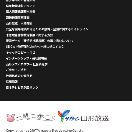
緊急地震速報について
個人情報保護基本方針
国民保護業務計画
山形放送 人権方針
安全な職場環境を守るための接待・会食に関するガイドライン
未管理著作物裁定制度に関する方針
視聴データ（非特定視聴履歴）の取り扱いについて
SDGｓ 持続可能な社会へ 一緒に歩こＹＢＣ
キャッチコピー・ロゴ
インターンシップ・会社説明会
山形メディアタワー 社会科見学
ご意見・ご感想
放送休止のお知らせ
採用情報
日本テレビ系列局リンク
Copyright since 1997 Yamagata Broadcasting Co.,Ltd.