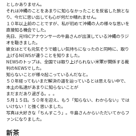
としかありません。
それは沖縄のことをあまりに知らなかったことを反省した旅とな
り、今だに思い出しても心が何だか晴れません。
１０年以上前のことですが、私が初めて沖縄の人の様々な思いを
直接知る機会でした。
先日、元YBCアナウンサーの牛島さんが出演している沖縄のラジ
オを聴きました。
彼女はとても元気そうで嬉しい気持ちになったのと同時に、取り
上げるNEWSが違うことを知りました。
NEWSのトップは、全国では取り上げられない米軍が関係する裁
判のNEWSでした。
知らないことが様々起こっているんだなと。
５０年経ってもいまだ解決の道を辿っているとは思えない中で、
本土の私達があまりに知らないことが
まだまだあり過ぎる。。。
５月１５日。５０年を迎え、もう「知らない、わからない」では
いけない！と強く思いました。
写真は大好きな「ちんすこう」。牛島さんからいただいてからフ
ァンになりました。
新茶