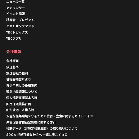
ニュース一覧
アナウンサー
イベント情報
試写会・プレゼント
ＹＢＣオンデマンド
YBCトピックス
YBCアプリ
会社情報
会社概要
放送基準
放送番組の種別
番組審議会だより
青少年向けの番組案内
緊急地震速報について
個人情報保護基本方針
国民保護業務計画
山形放送 人権方針
安全な職場環境を守るための接待・会食に関するガイドライン
未管理著作物裁定制度に関する方針
視聴データ（非特定視聴履歴）の取り扱いについて
SDGｓ 持続可能な社会へ 一緒に歩こＹＢＣ