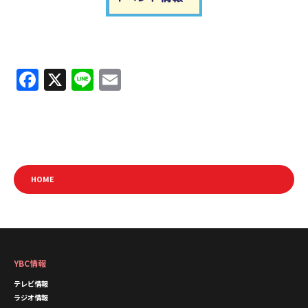
ＹＢＣオンデマンド
F
X
Li
E
やまがた情熱市場
a
n
m
c
e
ai
e
l
b
HOME
o
o
k
YBC情報
テレビ情報
ラジオ情報