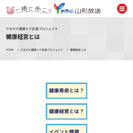
やまがた健康ＵＰ応援プロジェクト
テレビ
健康経営とは
TV
HOME
>
やまがた健康ＵＰ応援プロジェクト
>
健康経営とは
ラジオ
Radio
ニュース
News
アナウンサー
Announcer
イベント
Event
試写会・プレゼント
Present