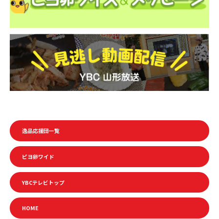
逸品応援団一覧
ピヨ卵ワイド
YBCテレビトップ
HOME