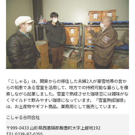
「こしゃる」は、関東からの移住した夫婦2人が豪雪地帯の昔か
らの知恵である雪室を活用して、地方での持続可能な暮らしを模
索しながら起業しました。雪室で熟成させた珈琲豆には雑味がな
くマイルドで飲みやすい珈琲になっています。「雪室熟成珈琲」
は、お土産物やギフト商品、業務用として販売しています。
こしゃる合同会社
〒999-0433 山形県西置賜郡飯豊町大字上屋地192
TEL:0238-87-0255