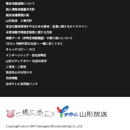
緊急地震速報について
個人情報保護基本方針
国民保護業務計画
山形放送 人権方針
安全な職場環境を守るための接待・会食に関するガイドライン
未管理著作物裁定制度に関する方針
視聴データ（非特定視聴履歴）の取り扱いについて
SDGｓ 持続可能な社会へ 一緒に歩こＹＢＣ
キャッチコピー・ロゴ
インターンシップ・会社説明会
山形メディアタワー 社会科見学
ご意見・ご感想
放送休止のお知らせ
採用情報
日本テレビ系列局リンク
Copyright since 1997 Yamagata Broadcasting Co.,Ltd.