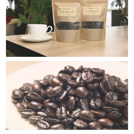
ＹＢＣオンデマンド
やまがた情熱市場