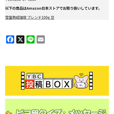
以下の商品はAmazon日本ストアでお取り扱いしています。
雪室熟成珈琲 ブレンド100g 豆
F
X
Li
E
a
n
m
c
e
ai
e
l
b
o
o
k