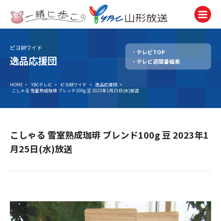
ピヨ卵ワイド
テレビTOP
テレビ
逸品応援団
テレビ週間番組表
TV
ラジオ
HOME
>
YBCテレビ
>
ピヨ卵ワイド
>
逸品応援団
>
こしゃる 雪室熟成珈琲 ブレンド100g 豆 2023年1月25日(水)放送
Radio
ニュース
News
こしゃる 雪室熟成珈琲 ブレンド100g 豆 2023年1
アナウンサー
月25日(水)放送
Announcer
イベント
Event
試写会・プレゼント
Present