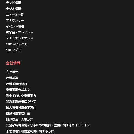
テレビ情報
ラジオ情報
ニュース一覧
アナウンサー
イベント情報
試写会・プレゼント
ＹＢＣオンデマンド
YBCトピックス
YBCアプリ
会社情報
会社概要
放送基準
放送番組の種別
番組審議会だより
青少年向けの番組案内
緊急地震速報について
個人情報保護基本方針
国民保護業務計画
山形放送 人権方針
安全な職場環境を守るための接待・会食に関するガイドライン
未管理著作物裁定制度に関する方針