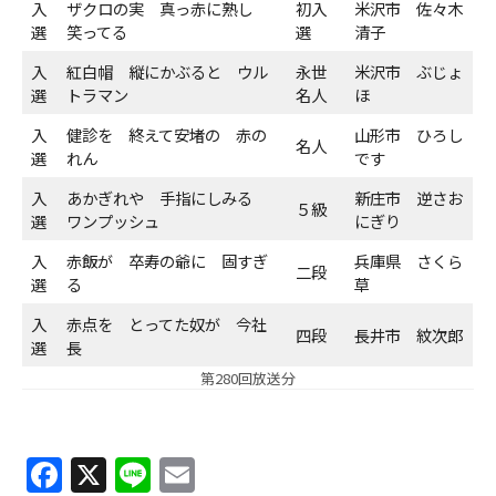
入
ザクロの実 真っ赤に熟し
初入
米沢市 佐々木
選
笑ってる
選
清子
ＹＢＣオンデマンド
入
紅白帽 縦にかぶると ウル
永世
米沢市 ぶじょ
選
トラマン
名人
ほ
やまがた情熱市場
入
健診を 終えて安堵の 赤の
山形市 ひろし
名人
選
れん
です
入
あかぎれや 手指にしみる
新庄市 逆さお
５級
選
ワンプッシュ
にぎり
入
赤飯が 卒寿の爺に 固すぎ
兵庫県 さくら
二段
選
る
草
入
赤点を とってた奴が 今社
四段
長井市 紋次郎
選
長
第280回放送分
F
X
Li
E