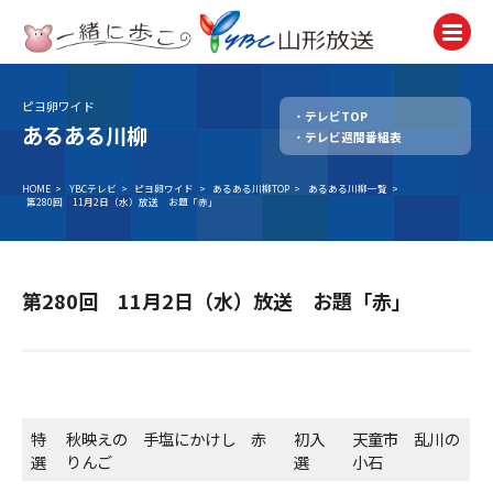
ピヨ卵ワイド
テレビTOP
テレビ
あるある川柳
テレビ週間番組表
TV
ラジオ
HOME
>
YBCテレビ
>
ピヨ卵ワイド
>
あるある川柳TOP
>
あるある川柳一覧
>
第280回 11月2日（水）放送 お題「赤」
Radio
ニュース
News
第280回 11月2日（水）放送 お題「赤」
アナウンサー
Announcer
イベント
Event
特
秋映えの 手塩にかけし 赤
初入
天童市 乱川の
選
りんご
選
小石
試写会・プレゼント
Present