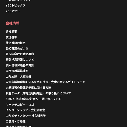
YBCトピックス
YBCアプリ
会社情報
会社概要
放送基準
放送番組の種別
番組審議会だより
青少年向けの番組案内
緊急地震速報について
個人情報保護基本方針
国民保護業務計画
山形放送 人権方針
安全な職場環境を守るための接待・会食に関するガイドライン
未管理著作物裁定制度に関する方針
視聴データ（非特定視聴履歴）の取り扱いについて
SDGｓ 持続可能な社会へ 一緒に歩こＹＢＣ
キャッチコピー・ロゴ
インターンシップ・会社説明会
山形メディアタワー 社会科見学
ご意見・ご感想
放送休止のお知らせ