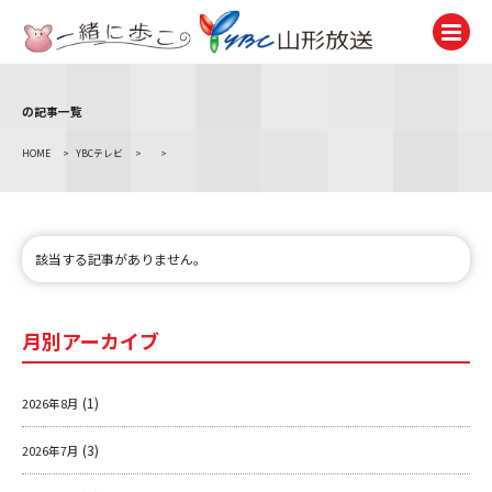
の記事一覧
テレビ
TV
HOME
>
YBCテレビ
>
>
ラジオ
Radio
ニュース
該当する記事がありません。
News
アナウンサー
月別アーカイブ
Announcer
イベント
(1)
2026年8月
Event
(3)
2026年7月
試写会・プレゼント
Present