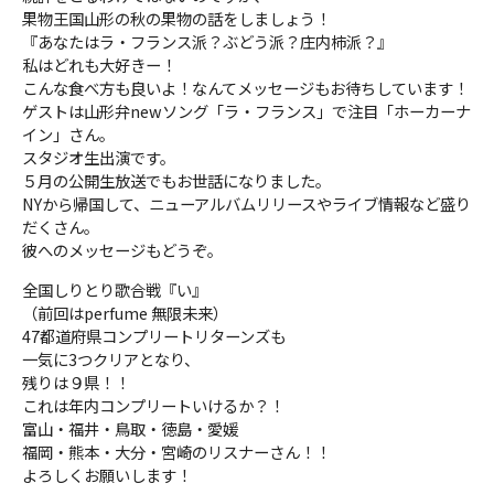
果物王国山形の秋の果物の話をしましょう！
『あなたはラ・フランス派？ぶどう派？庄内柿派？』
私はどれも大好きー！
こんな食べ方も良いよ！なんてメッセージもお待ちしています！
ゲストは山形弁newソング「ラ・フランス」で注目「ホーカーナ
イン」さん。
スタジオ生出演です。
５月の公開生放送でもお世話になりました。
NYから帰国して、ニューアルバムリリースやライブ情報など盛り
だくさん。
彼へのメッセージもどうぞ。
全国しりとり歌合戦『い』
（前回はperfume 無限未来）
47都道府県コンプリートリターンズも
一気に3つクリアとなり、
残りは９県！！
これは年内コンプリートいけるか？！
富山・福井・鳥取・徳島・愛媛
福岡・熊本・大分・宮崎のリスナーさん！！
よろしくお願いします！