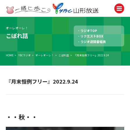
オーレオーレ！
ラジオTOP
テレビ
こぼれ話
リクエストBOX
TV
ラジオ週間番組表
ラジオ
Radio
HOME
>
YBCラジオ
>
オーレオーレ！
>
こぼれ話
>
『月末恒例フリー』2022.9.24
ニュース
News
『月末恒例フリー』2022.9.24
アナウンサー
Announcer
イベント
Event
・・秋・・
試写会・プレゼント
Present