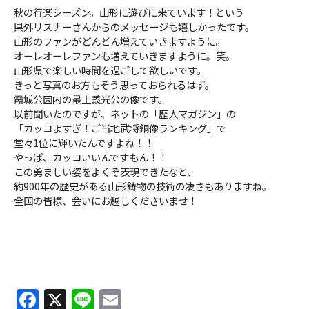
秋の行楽シーズン。山形に遊びに来ています！という
県外リスナーさんからのメッセージも嬉しかったです。
山形のファンがどんどん増えていきますように。
オーレオーレファンも増えていきますように。笑。
山形県で楽しい時間を過ごして欲しいです。
きっと写真のお方もそう思っておられるはず。
霞城公園内の最上義光公の像です。
以前聞いたのですが、ネットの「歴人マガジン」の
「カッコよすぎ！ご当地武将銅像ランキング」で
堂々1位に輝いたんですよね！！
やっぱ、カッコいいんですもん！！
この勇ましい姿をよくぞ表現できたなと、
約900年の歴史がある山形鋳物の技術の凄さもありますね。
全国の皆様、会いにお越しくださいませ！
F
X
Li
E