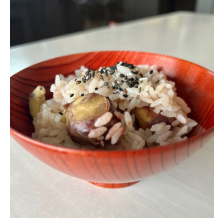
ＹＢＣオンデマンド
やまがた情熱市場