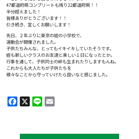
47都道府県コンプリートも残り22都道府県！！
半分超えました！
皆様ありがとうございます！！
引き続き、宜しくお願いします！
先日、２年ぶりに東京の姪の小学校で、
運動会が開催されました。
子供たちみんな、とってもイキイキしていたそうです。
姪も新しいクラスのお友達と楽しい１日になったとか。
行事を通して、子供同士の絆も生まれたりしますもんね。
これからも大人たちが子供たちを
様々なことから守っていけたら良いなと感じました。
F
X
Li
E
a
n
m
c
e
ai
e
l