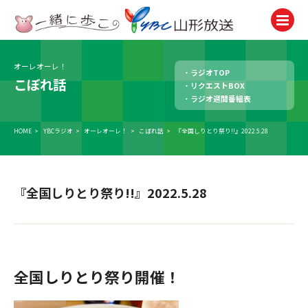
オーレオーレ！
ラジオTOP
テレビ
こぼれ話
リクエストBOX
TV
ラジオ週間番組表
ラジオ
Radio
HOME
>
YBCラジオ
>
オーレオーレ！
>
こぼれ話
>
『全国しりとり祭り!!』2022.5.28
ニュース
News
『全国しりとり祭り!!』2022.5.28
アナウンサー
Announcer
イベント
Event
全国しりとり祭り開催！
試写会・プレゼント
Present