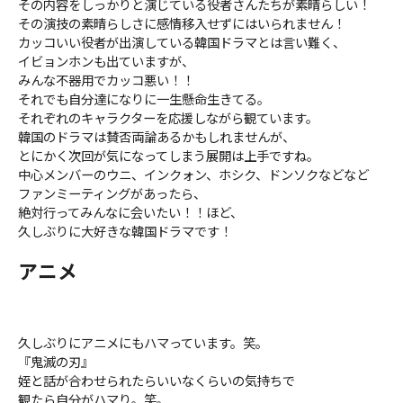
その内容をしっかりと演じている役者さんたちが素晴らしい！
その演技の素晴らしさに感情移入せずにはいられません！
カッコいい役者が出演している韓国ドラマとは言い難く、
イビョンホンも出ていますが、
みんな不器用でカッコ悪い！！
それでも自分達になりに一生懸命生きてる。
それぞれのキャラクターを応援しながら観ています。
韓国のドラマは賛否両論あるかもしれませんが、
とにかく次回が気になってしまう展開は上手ですね。
中心メンバーのウニ、インクォン、ホシク、ドンソクなどなど
ファンミーティングがあったら、
絶対行ってみんなに会いたい！！ほど、
久しぶりに大好きな韓国ドラマです！
アニメ
久しぶりにアニメにもハマっています。笑。
『鬼滅の刃』
姪と話が合わせられたらいいなくらいの気持ちで
観たら自分がハマり。笑。