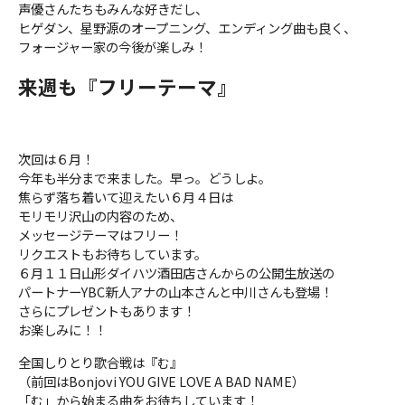
声優さんたちもみんな好きだし、
ヒゲダン、星野源のオープニング、エンディング曲も良く、
フォージャー家の今後が楽しみ！
来週も『フリーテーマ』
次回は６月！
今年も半分まで来ました。早っ。どうしよ。
焦らず落ち着いて迎えたい６月４日は
モリモリ沢山の内容のため、
メッセージテーマはフリー！
リクエストもお待ちしています。
６月１１日山形ダイハツ酒田店さんからの公開生放送の
パートナーYBC新人アナの山本さんと中川さんも登場！
さらにプレゼントもあります！
お楽しみに！！
全国しりとり歌合戦は『む』
（前回はBonjovi YOU GIVE LOVE A BAD NAME）
「む」から始まる曲をお待ちしています！