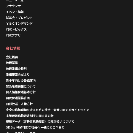
アナウンサー
イベント情報
試写会・プレゼント
ＹＢＣオンデマンド
YBCトピックス
YBCアプリ
会社情報
会社概要
放送基準
放送番組の種別
番組審議会だより
青少年向けの番組案内
緊急地震速報について
個人情報保護基本方針
国民保護業務計画
山形放送 人権方針
安全な職場環境を守るための接待・会食に関するガイドライン
未管理著作物裁定制度に関する方針
視聴データ（非特定視聴履歴）の取り扱いについて
SDGｓ 持続可能な社会へ 一緒に歩こＹＢＣ