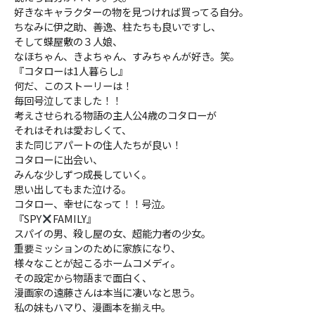
好きなキャラクターの物を見つければ買ってる自分。
ちなみに伊之助、善逸、柱たちも良いですし、
そして蝶屋敷の３人娘、
なほちゃん、きよちゃん、すみちゃんが好き。笑。
『コタローは1人暮らし』
何だ、このストーリーは！
毎回号泣してました！！
考えさせられる物語の主人公4歳のコタローが
それはそれは愛おしくて、
また同じアパートの住人たちが良い！
コタローに出会い、
みんな少しずつ成長していく。
思い出してもまた泣ける。
コタロー、幸せになって！！号泣。
『SPY
FAMILY』
スパイの男、殺し屋の女、超能力者の少女。
重要ミッションのために家族になり、
様々なことが起こるホームコメディ。
その設定から物語まで面白く、
漫画家の遠藤さんは本当に凄いなと思う。
私の妹もハマり、漫画本を揃え中。