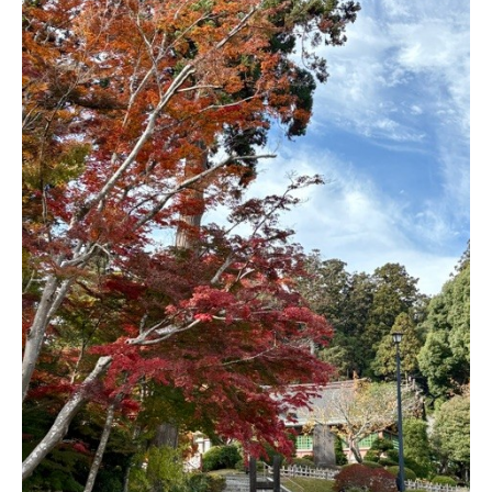
ＹＢＣオンデマンド
やまがた情熱市場