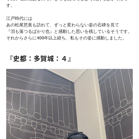
す。

江戸時代には

あの松尾芭蕉も訪れて、ずっと変わらない姿の石碑を見て

『泪も落つるばかり也』と感動した思いを残しているそうです。

それからさらに400年以上経ち、私もその姿に感動しました。

『史都：多賀城：４』