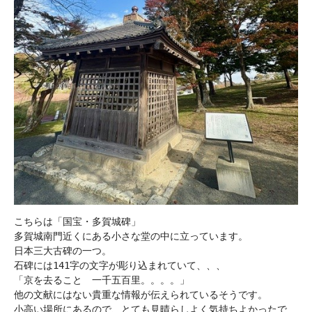
こちらは「国宝・多賀城碑」

多賀城南門近くにある小さな堂の中に立っています。

日本三大古碑の一つ。

石碑には141字の文字が彫り込まれていて、、、

「京を去ること　一千五百里。。。。」

他の文献にはない貴重な情報が伝えられているそうです。

小高い場所にあるので、とても見晴らしよく気持ちよかったで