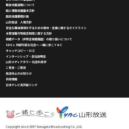
緊急地震速報について
個人情報保護基本方針
国民保護業務計画
山形放送 人権方針
安全な職場環境を守るための接待・会食に関するガイドライン
未管理著作物裁定制度に関する方針
視聴データ（非特定視聴履歴）の取り扱いについて
SDGｓ 持続可能な社会へ 一緒に歩こＹＢＣ
キャッチコピー・ロゴ
インターンシップ・会社説明会
山形メディアタワー 社会科見学
ご意見・ご感想
放送休止のお知らせ
採用情報
日本テレビ系列局リンク
Copyright since 1997 Yamagata Broadcasting Co.,Ltd.