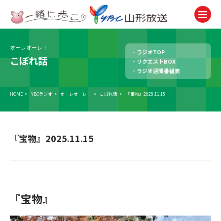
オーレオーレ！
ラジオTOP
テレビ
こぼれ話
リクエストBOX
TV
ラジオ週間番組表
ラジオ
Radio
HOME
>
YBCラジオ
>
オーレオーレ！
>
こぼれ話
>
『宝物』2025.11.15
ニュース
News
『宝物』2025.11.15
アナウンサー
Announcer
イベント
Event
『宝物』
試写会・プレゼント
Present