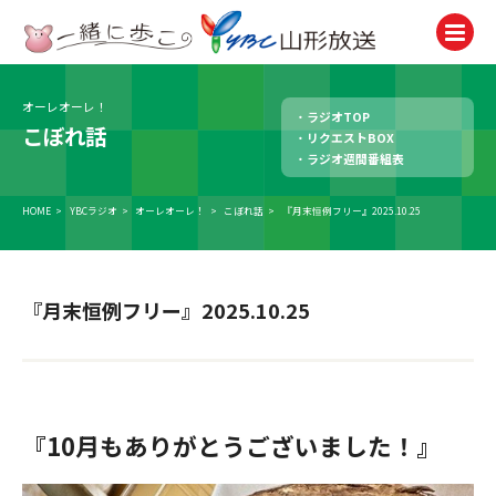
オーレオーレ！
ラジオTOP
テレビ
こぼれ話
リクエストBOX
TV
ラジオ週間番組表
ラジオ
Radio
HOME
>
YBCラジオ
>
オーレオーレ！
>
こぼれ話
>
『月末恒例フリー』2025.10.25
ニュース
News
『月末恒例フリー』2025.10.25
アナウンサー
Announcer
イベント
Event
『10月もありがとうございました！』
試写会・プレゼント
Present