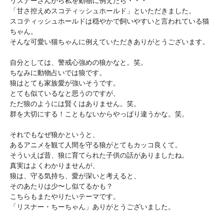
リスナーさんから私を動物に例えたら・・・

「甘さ控えめスコティッシュホールド」といただきました。

スコティッシュホールドは穏やかで飼いやすいと言われている猫
ちゃん。

そんな可愛い猫ちゃんに例えていただきありがとうございます。

自分としては、警戒心強めの狼かなと。笑。

ちなみに動物占いでは狼です。

狼はとても家族愛が強いそうです。

とても似ているなと思うのですが、

ただ狼のようには賢くはありません。笑。

群を大切にする！こともないからやっぱり違うかな。笑。

それでもなぜ狼かというと、

あるアニメを観て人間を守る狼がとてもカッコ良くて。

そういえば昔、狼に育てられた子供の話がありましたね。

真実はよくわかりませんが、

狼は、守る気持ち、愛が深いと考えると、

そのあたりは少〜し似てるかも？

こちらもまたやりたいテーマです。

「リスナー・ちーちゃん」ありがとうございました。
