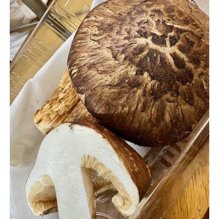
ＹＢＣオンデマンド
やまがた情熱市場