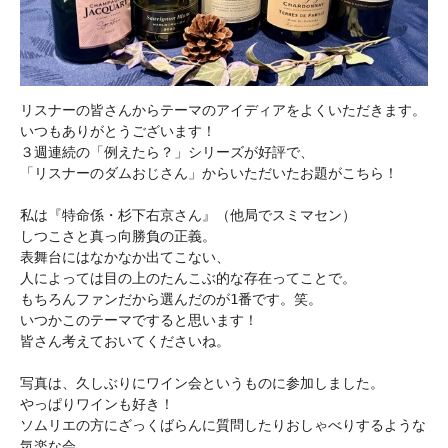
リスナーの皆さんからテーマのアイディアをよくいただきます。

いつもありがとうございます！

３週連続の「例えたら？」シリーズが好評で、

「リスナーのダムおじさん」からいただいたお題がこちら！

私は『特命係・杉下右京さん』（他局でスミマセン）

しつこさと真っ向勝負の正義。

表舞台にはなかなか出てこない、

人によっては目の上のたんこぶ的な存在ってことで。

もちろんファンだから選んだのが1番です。笑。

いつかこのテーマですると思います！

皆さん考えておいてくださいね。

写真は、久しぶりにワイン会というものに参加しました。

やっぱりワインも好き！

ソムリエの方にざっくばらんに質問したりおしゃべりするような
気楽な会。
