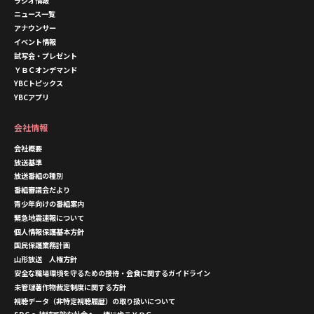
ラジオ情報
ニュース一覧
アナウンサー
イベント情報
試写会・プレゼント
ＹＢＣオンデマンド
YBCトピックス
YBCアプリ
会社情報
会社概要
放送基準
放送番組の種別
番組審議会だより
青少年向けの番組案内
緊急地震速報について
個人情報保護基本方針
国民保護業務計画
山形放送 人権方針
安全な職場環境を守るための接待・会食に関するガイドライン
未管理著作物裁定制度に関する方針
視聴データ（非特定視聴履歴）の取り扱いについて