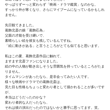
やっぱりずーっと変わらず「映画・ドラマ鑑賞」なのかな。

すっかり外が寒くなり、さらにマイブームになっているかもしれ
ません。

先日観てきました。

葛飾北斎の娘「葛飾応為」

父親の才能を受け継いで、

素晴らしい絵を彼女も残しているんですね。

「絵に動きがある」と言うところがとても似てると思います。

私はこの夏、葛飾北斎作品に触れて、

ますます北斎ファンになりました。

絵の中の人物が動き出しそうな雰囲気を持っているところがたま
りません。

タイムマシンがあったなら、是非会ってみたい人です。

様々な映画やドラマでの葛飾北斎は、

見た目も性格もちょっと変わり者として描かれることが多いです
が、

本当はどうだったのかな？

変わり者的な人だったなら、

それは彼の演出だったのではないかと勝手に思ってます。笑。
