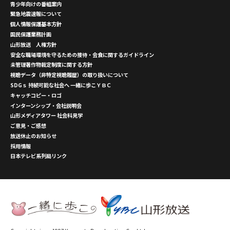
青少年向けの番組案内
緊急地震速報について
個人情報保護基本方針
国民保護業務計画
山形放送 人権方針
安全な職場環境を守るための接待・会食に関するガイドライン
未管理著作物裁定制度に関する方針
視聴データ（非特定視聴履歴）の取り扱いについて
SDGｓ 持続可能な社会へ 一緒に歩こＹＢＣ
キャッチコピー・ロゴ
インターンシップ・会社説明会
山形メディアタワー 社会科見学
ご意見・ご感想
放送休止のお知らせ
採用情報
日本テレビ系列局リンク