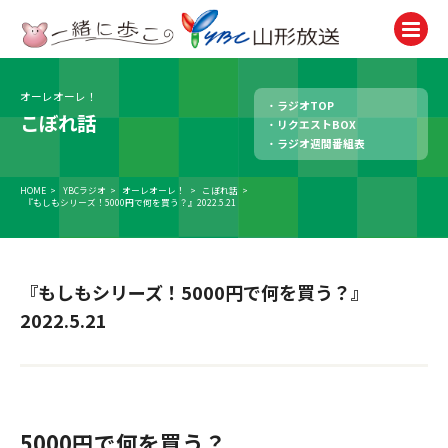
オーレオーレ！
ラジオTOP
テレビ
こぼれ話
リクエストBOX
TV
ラジオ週間番組表
ラジオ
Radio
HOME
>
YBCラジオ
>
オーレオーレ！
>
こぼれ話
>
『もしもシリーズ！5000円で何を買う？』2022.5.21
ニュース
News
『もしもシリーズ！5000円で何を買う？』
アナウンサー
Announcer
2022.5.21
イベント
Event
試写会・プレゼント
5000円で何を買う？
Present