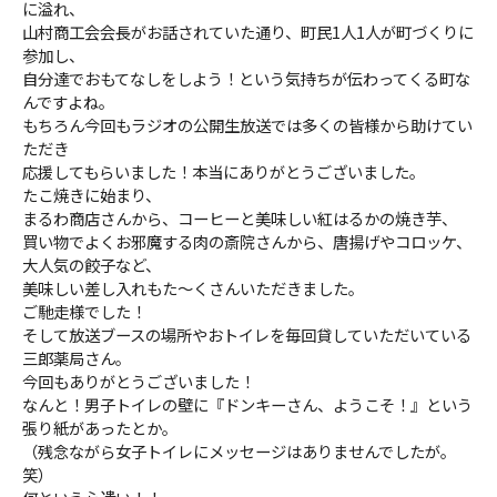
に溢れ、
山村商工会会長がお話されていた通り、町民1人1人が町づくりに
参加し、
自分達でおもてなしをしよう！という気持ちが伝わってくる町な
んですよね。
もちろん今回もラジオの公開生放送では多くの皆様から助けてい
ただき
応援してもらいました！本当にありがとうございました。
たこ焼きに始まり、
まるわ商店さんから、コーヒーと美味しい紅はるかの焼き芋、
買い物でよくお邪魔する肉の斎院さんから、唐揚げやコロッケ、
大人気の餃子など、
美味しい差し入れもた〜くさんいただきました。
ご馳走様でした！
そして放送ブースの場所やおトイレを毎回貸していただいている
三郎薬局さん。
今回もありがとうございました！
なんと！男子トイレの壁に『ドンキーさん、ようこそ！』という
張り紙があったとか。
（残念ながら女子トイレにメッセージはありませんでしたが。
笑）