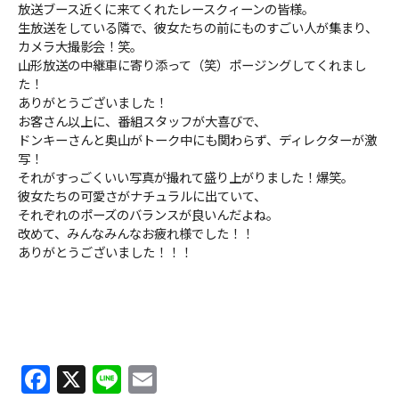
放送ブース近くに来てくれたレースクィーンの皆様。
生放送をしている隣で、彼女たちの前にものすごい人が集まり、
カメラ大撮影会！笑。
山形放送の中継車に寄り添って（笑）ポージングしてくれまし
た！
ありがとうございました！
お客さん以上に、番組スタッフが大喜びで、
ドンキーさんと奥山がトーク中にも関わらず、ディレクターが激
写！
それがすっごくいい写真が撮れて盛り上がりました！爆笑。
彼女たちの可愛さがナチュラルに出ていて、
それぞれのポーズのバランスが良いんだよね。
改めて、みんなみんなお疲れ様でした！！
ありがとうございました！！！
F
X
Li
E