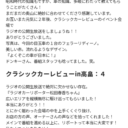
昭和時代の知識もですが、車の知識、多岐にわたって教えてもら
うことがたくさん！
まだまだの奥山に絶妙に合わせてくださり感謝しています。
お互いまた元気に２年後、クラシックカーレビューのイベント会
場で
ラジオの公開生放送をしましょうね！！
ありがとうございました。
写真は、今回の目玉車の１台のフェラーリディーノ。
美しい赤。流れるようなデザイン。
『よくぞこの車が日本に！』
ドンキーさん、番組スタッフも唸ってました。笑。
クラシックカーレビューin高畠：４
ラジオの公開生放送で絶対に欠かせない存在。
『ラジオカーリポーター松田春香ちゃん』
広いエリアを縦横無尽に駆け巡ってもらいました！
本当にありがとう！！
とにかく賑わった会場の中を上手くくぐり抜け、
お店の方の声、オーナーさんの声などを拾ってくれました！
メインで番組を進める以上に、リポートって本当に大変です！