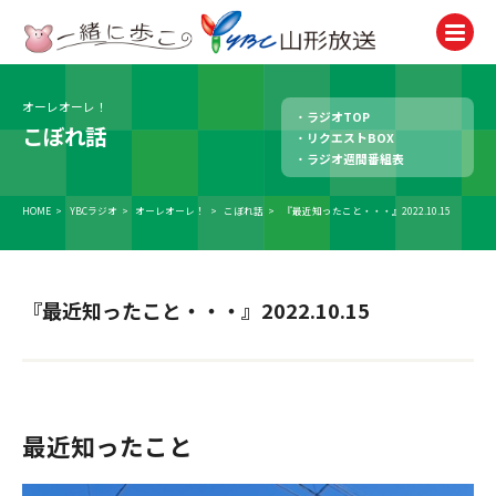
オーレオーレ！
ラジオTOP
テレビ
こぼれ話
リクエストBOX
TV
ラジオ週間番組表
ラジオ
Radio
HOME
>
YBCラジオ
>
オーレオーレ！
>
こぼれ話
>
『最近知ったこと・・・』2022.10.15
ニュース
News
『最近知ったこと・・・』2022.10.15
アナウンサー
Announcer
イベント
Event
最近知ったこと
試写会・プレゼント
Present