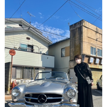
ＹＢＣオンデマンド
やまがた情熱市場